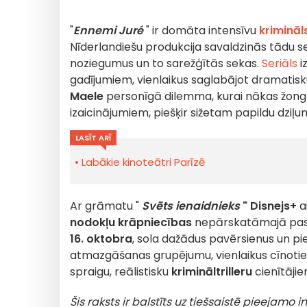
"
Ennemi Juré
" ir domāta intensīvu
krimināl
Nīderlandiešu produkcija savaldzinās tādu s
noziegumus un to sarežģītās sekas.
Seriāls
i
gadījumiem, vienlaikus saglabājot dramatisku
Maele
personīgā dilemma, kurai nākas žong
izaicinājumiem, piešķir sižetam papildu dziļu
LASĪT ARĪ
Labākie kinoteātri Parīzē
Ar grāmatu "
Svēts ienaidnieks
" Disnejs+
ai
nodokļu krāpniecības
nepārskatāmajā pasaul
16. oktobra
, sola dažādus pavērsienus un pie
atmazgāšanas grupējumu, vienlaikus cīnoties,
spraigu, reālistisku
krimināltrilleru
cienītājie
Šis raksts ir balstīts uz tiešsaistē pieejamo