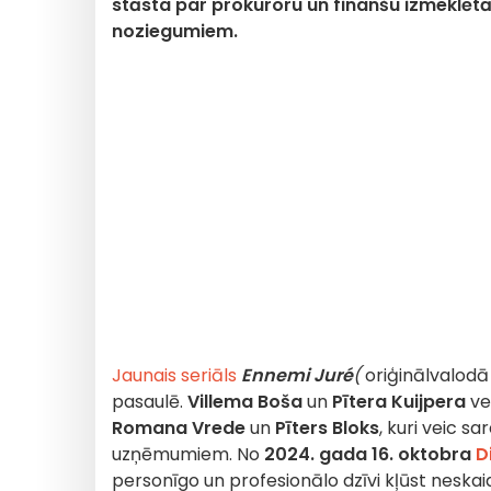
stāsta par prokuroru un finanšu izmeklētā
noziegumiem.
Jaunais seriāls
Ennemi Juré
(
oriģinālvalodā
pasaulē.
Villema Boša
un
Pītera Kuijpera
vei
Romana Vrede
un
Pīters Bloks
, kuri veic 
uzņēmumiem. No
2024. gada 16. oktobra
D
personīgo un profesionālo dzīvi kļūst neskai