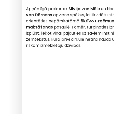
Apņēmīgā prokurore
Silvija van Mēle
un Nod
van Dērnens
apvieno spēkus, lai likvidētu 
orientēties nepārskatāmā
fiktīvo uzņēmu
maksāšanas
pasaulē. Tomēr, turpinoties iz
izplūst, liekot viņai paļauties uz saviem instink
zemtekstus, kurā brīvi cirkulē netīrā nauda u
riskam izmeklētāju dzīvības.