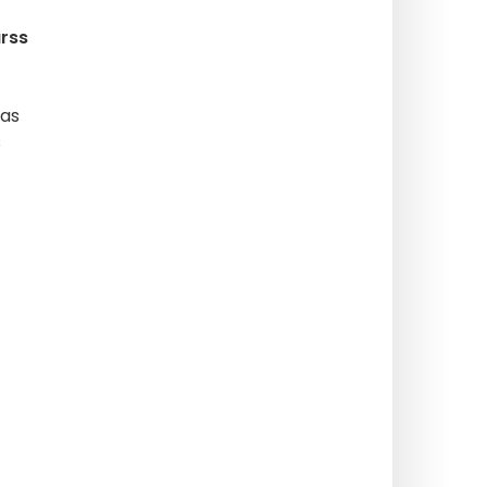
rss
žas
s