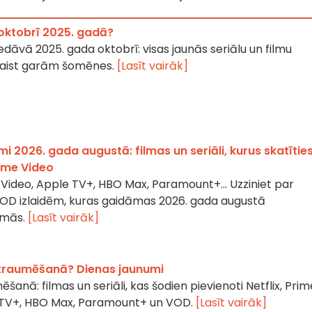
 oktobrī 2025. gadā?
iedāvā 2025. gada oktobrī: visas jaunās seriālu un filmu
palaist garām šomēnes.
[Lasīt vairāk]
 2026. gada augustā: filmas un seriāli, kurus skatītie
rime Video
me Video, Apple TV+, HBO Max, Paramount+… Uzziniet par
VOD izlaidēm, kuras gaidāmas 2026. gada augustā
rmās.
[Lasīt vairāk]
 straumēšanā? Dienas jaunumi
šanā: filmas un seriāli, kas šodien pievienoti Netflix, Prim
e TV+, HBO Max, Paramount+ un VOD.
[Lasīt vairāk]