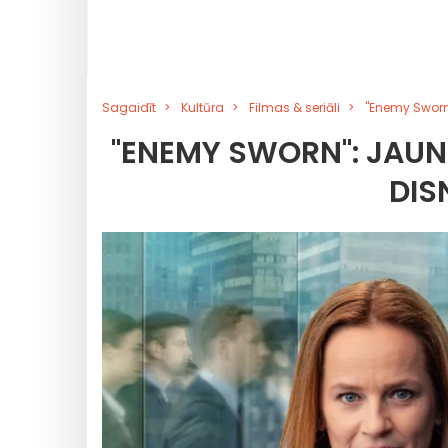
Sagaidīt
Kultūra
Filmas & seriāli
"Enemy Sworn"
"ENEMY SWORN": JAUN
DIS