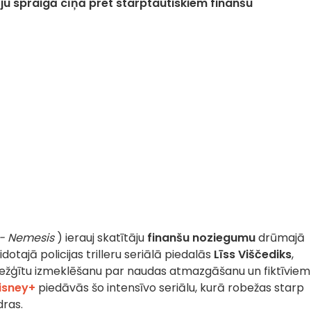
ju spraigā cīņā pret starptautiskiem finanšu
- Nemesis
) ierauj skatītāju
finanšu noziegumu
drūmajā
dotajā policijas trilleru seriālā piedalās
Līss Viščediks
,
sarežģītu izmeklēšanu par naudas atmazgāšanu un fiktīviem
isney+
piedāvās šo intensīvo seriālu, kurā robežas starp
dras.