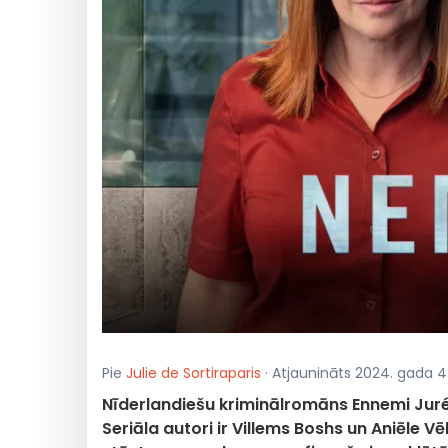
Pie
Julie de Sortiraparis
· Atjaunināts 2024. gada 4.
Nīderlandiešu kriminālromāns Ennemi Juré
Seriāla autori ir Villems Boshs un Aniēle V