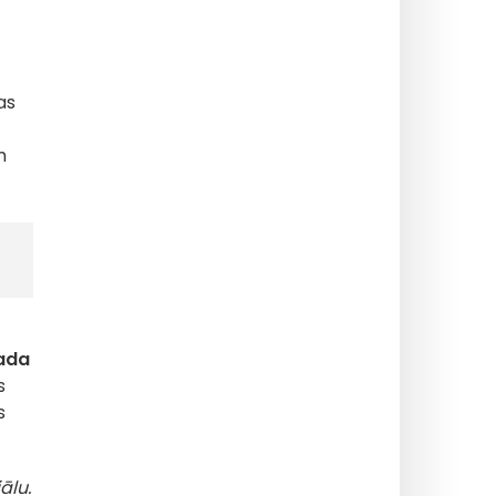
as
m
ada
s
s
ālu.