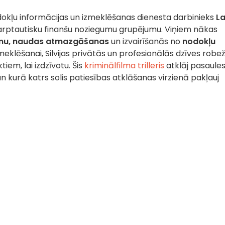
okļu informācijas un izmeklēšanas dienesta darbinieks
La
starptautisku finanšu noziegumu grupējumu. Viņiem nākas
mu,
naudas atmazgāšanas
un izvairīšanās no
nodokļu
meklēšanai, Silvijas privātās un profesionālās dzīves robe
tiem, lai izdzīvotu. Šis
kriminālfilma trilleris
atklāj pasaule
n kurā katrs solis patiesības atklāšanas virzienā pakļauj