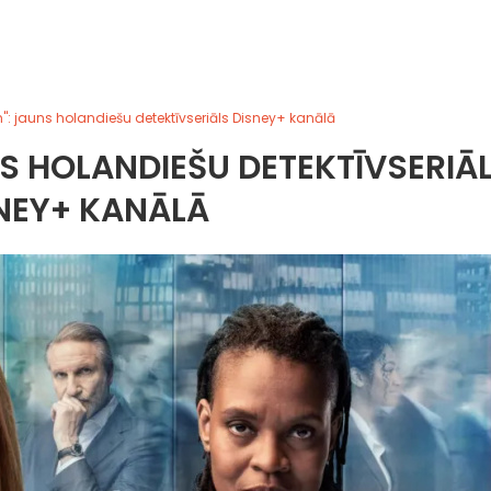
: jauns holandiešu detektīvseriāls Disney+ kanālā
S HOLANDIEŠU DETEKTĪVSERIĀ
NEY+ KANĀLĀ