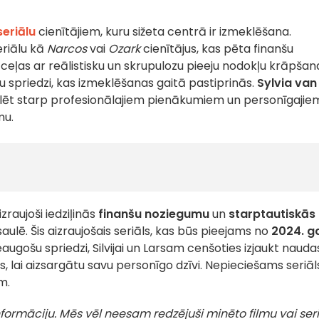
seriālu
cienītājiem, kuru sižeta centrā ir izmeklēšana.
eriālu kā
Narcos
vai
Ozark
cienītājus, kas pēta finanšu
zceļas ar reālistisku un skrupulozu pieeju nodokļu krāpšan
 spriedzi, kas izmeklēšanas gaitā pastiprinās.
Sylvia van
lēt starp profesionālajiem pienākumiem un personīgajie
mu.
zraujoši iedziļinās
finanšu noziegumu
un
starptautiskās
ē. Šis aizraujošais seriāls, kas būs pieejams no
2024. g
augošu spriedzi, Silvijai un Larsam cenšoties izjaukt nauda
 lai aizsargātu savu personīgo dzīvi. Nepieciešams seriāl
m.
 informāciju. Mēs vēl neesam redzējuši minēto filmu vai seri