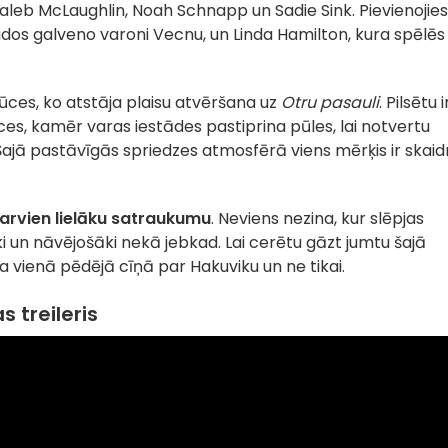
leb McLaughlin, Noah Schnapp un Sadie Sink. Pievienojies
dos galveno varoni Vecnu, un Linda Hamilton, kura spēlēs
ūces, ko atstāja plaisu atvēršana uz
Otru pasauli
. Pilsētu i
trīces, kamēr varas iestādes pastiprina pūles, lai notvertu
 Šajā pastāvīgās spriedzes atmosfērā viens mērķis ir skaidr
t arvien lielāku satraukumu
. Neviens nezina, kur slēpjas
āki un nāvējošāki nekā jebkad. Lai cerētu gāzt jumtu šajā
vienā pēdējā cīņā par Hakuviku un ne tikai.
s treileris