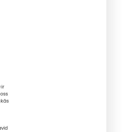
s
ir
Ross
ākās
avid