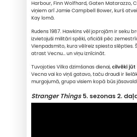
Harbour, Finn Wolfhard, Gaten Matarazzo, Ca
viņiem arī Jamie Campbell Bower, kurš atvei
Kay lomā.
Rudens 1987. Hawkins vēl joprojām ir seku br
izvietojuši militāri spēki, oficiāli pēc zemes
Vienpadsmito, kura vēlreiz spiesta slēpties.
atrast Vecnu… un viņu iznīcināt.
Tuvojoties Vilka dzimšanas dienai,
cilvēki jū
Vecna vai ko viņš gatavo, taču draudi ir liel
murgojumā, grupa visiem kopā būs jāsavalda 
Stranger Things
5. sezonas 2. daļa