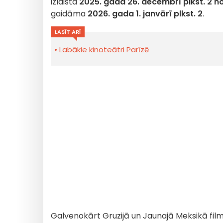
izlaista
2025. gada 26. decembrī plkst. 2 no
gaidāma
2026. gada 1. janvārī plkst. 2
.
LASĪT ARĪ
Labākie kinoteātri Parīzē
Galvenokārt Gruzijā un Jaunajā Meksikā film