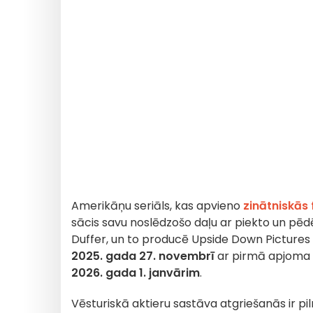
Amerikāņu seriāls, kas apvieno
zinātniskās
sācis savu noslēdzošo daļu ar piekto un pēdē
Duffer, un to producē Upside Down Pictures
2025. gada 27. novembrī
ar pirmā apjoma iz
2026. gada 1. janvārim
.
Vēsturiskā aktieru sastāva atgriešanās ir p