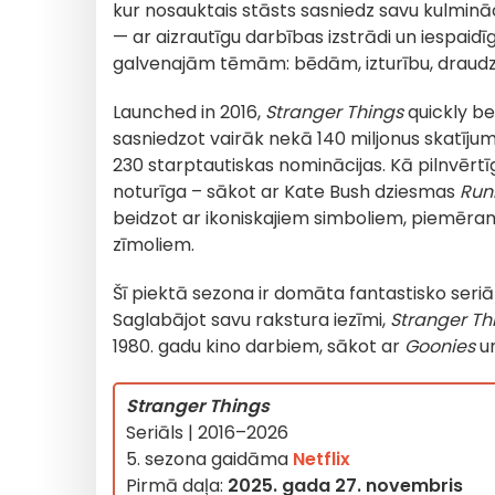
kur nosauktais stāsts sasniedz savu kulmināc
— ar aizrautīgu darbības izstrādi un iespaidī
galvenajām tēmām: bēdām, izturību, draudz
Launched in 2016,
Stranger Things
quickly be
sasniedzot vairāk nekā 140 miljonus skatīj
230 starptautiskas nominācijas. Kā pilnvērtī
noturīga – sākot ar Kate Bush dziesmas
Runn
beidzot ar ikoniskajiem simboliem, piemēram,
zīmoliem.
Šī piektā sezona ir domāta fantastisko seriā
Saglabājot savu rakstura iezīmi,
Stranger Th
1980. gadu kino darbiem, sākot ar
Goonies
un
Stranger Things
Seriāls | 2016–2026
5. sezona gaidāma
Netflix
Pirmā daļa:
2025. gada 27. novembris