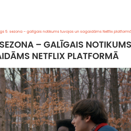
gs 5. sezona – galīgais notikums tuvojas un sagaidāms Netflix platform
 SEZONA – GALĪGAIS NOTIKUM
IDĀMS NETFLIX PLATFORMĀ