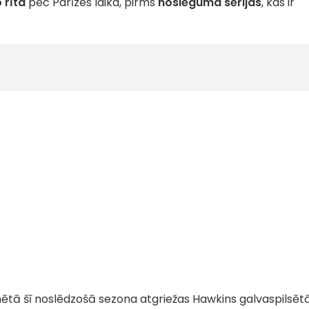
 rīta
pēc Parīzes laika, pirms
noslēguma sērijas
, kas ir
ētā šī noslēdzošā sezona atgriežas Hawkins galvaspilsētā