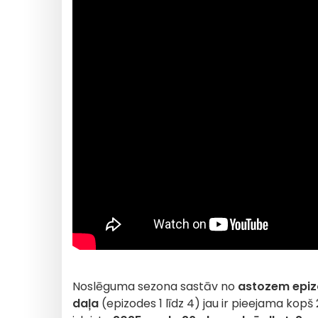
Noslēguma sezona sastāv no
astozem epiz
daļa
(epizodes 1 līdz 4) jau ir pieejama kop