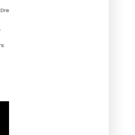
 Dre
r
s: