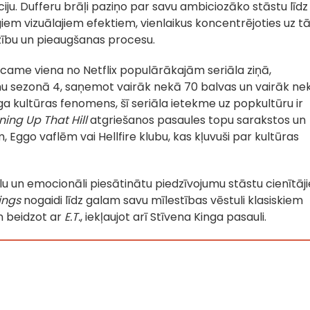
iju. Dufferu brāļi paziņo par savu ambiciozāko stāstu līdz
giem vizuālajiem efektiem, vienlaikus koncentrējoties uz t
ību un pieaugšanas procesu.
came viena no Netflix populārākajām seriāla ziņā,
umu sezonā 4, saņemot vairāk nekā 70 balvas un vairāk ne
ga kultūras fenomens, šī seriāla ietekme uz popkultūru ir
ing Up That Hill
atgriešanos pasaules topu sarakstos un
 Eggo vaflēm vai Hellfire klubu, kas kļuvuši par kultūras
lu un emocionāli piesātinātu piedzīvojumu stāstu cienītāj
ings
nogaidi līdz galam savu mīlestības vēstuli klasiskiem
 beidzot ar
E.T.
, iekļaujot arī Stīvena Kinga pasauli.