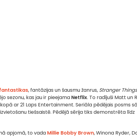
 fantastikas
, fantāzijas un šausmu žanrus,
Stranger Thing
jo sezonu, kas jau ir pieejama
Netflix
. To radījuši Matt un 
 kopā ar 21 Laps Entertainment. Seriāla pēdējais posms s
vietošanu tiešsaistē. Pēdējā sērija tiks demonstrēta līdz
ilnā apjomā, to vada
Millie Bobby Brown
, Winona Ryder, D