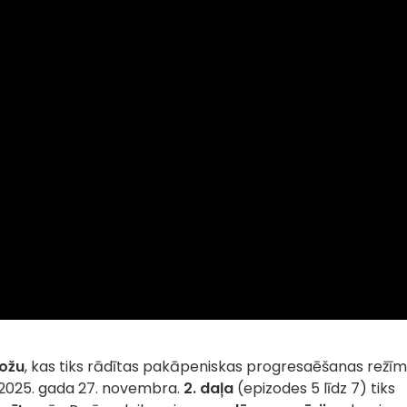
ožu
, kas tiks rādītas pakāpeniskas progresaēšanas režī
š 2025. gada 27. novembra.
2. daļa
(epizodes 5 līdz 7) tiks