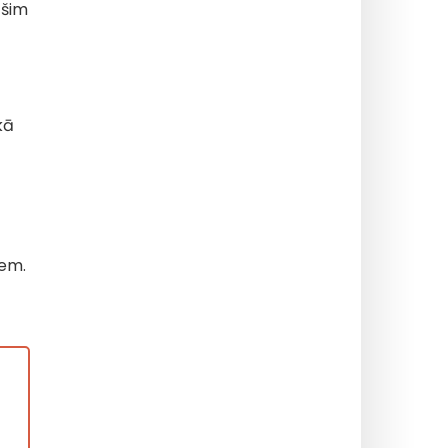
 šim
ā
kā
iem.