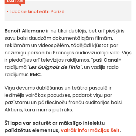
LASĪT ARĪ
Labākie kinoteātri Parīzē
Benoît Allemane
ir ne tikai dublējis, bet arī piešķīris
savu balsi daudzām dokumentālajām filmām,
reklāmām un videospēlēm, tādējādi kļūstot par
nozīmīgu personību Francijas audiovizuālajā vidē. Viņš
ir piedalījies arī televīzijas raidījumos, īpaši
Canal+
raidījumā
"Les Guignols de l'info",
un vadījis radio
raidījumus
RMC
.
Viņa devums dublēšanas un teātra pasaulē ir
iezīmējis vairākas paaudzes, padarot viņu par
pazīstamu un pārliecinošu franču auditorijas balsi.
Aktieris, kura mums pietrūks.
Šī lapa var saturēt ar mākslīgo intelektu
palīdzētus elementus,
vairāk informācijas šeit
.