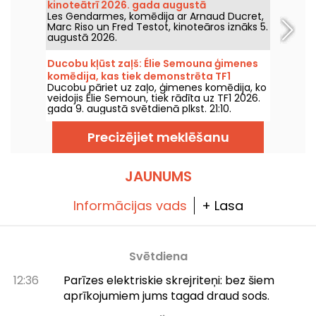
kinoteātrī 2026. gada augustā
Les Gendarmes, komēdija ar Arnaud Ducret,
Marc Riso un Fred Testot, kinoteāros iznāks 5.
augustā 2026.
Ducobu kļūst zaļš: Élie Semouna ģimenes
komēdija, kas tiek demonstrēta TF1
Ducobu pāriet uz zaļo, ģimenes komēdija, ko
veidojis Élie Semoun, tiek rādīta uz TF1 2026.
gada 9. augustā svētdienā plkst. 21:10.
Precizējiet meklēšanu
JAUNUMS
Informācijas vads
+ Lasa
Svētdiena
12:36
Parīzes elektriskie skrejriteņi: bez šiem
aprīkojumiem jums tagad draud sods.