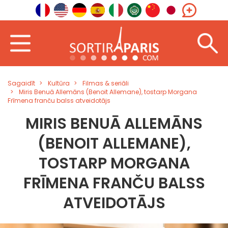
Sagaidīt
Kultūra
Filmas & seriāli
Miris Benuā Allemāns (Benoit Allemane), tostarp Morgana
Frīmena franču balss atveidotājs
MIRIS BENUĀ ALLEMĀNS
(BENOIT ALLEMANE),
TOSTARP MORGANA
FRĪMENA FRANČU BALSS
ATVEIDOTĀJS