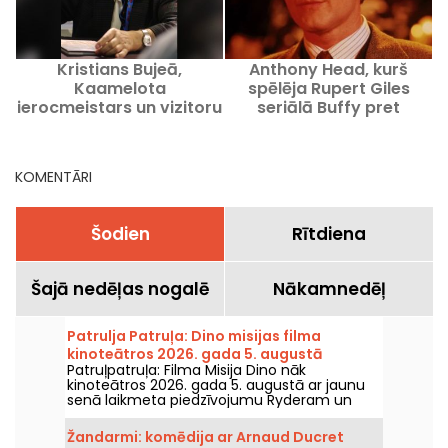
Kristians Bujeā,
Anthony Head, kurš
Kaamelota
spēlēja Rupert Giles
ierocmeistars un vizitoru
seriālā Buffy pret
zobārsts, ir miris.
vampīriem, ir devies
mūžībā.
KOMENTĀRI
Šodien
Rītdiena
Šajā nedēļas nogalē
Nākamnedēļ
Patrulja Patruļa: Dino misijas filma
kinoteātros 2026. gada 5. augustā
Patruļpatruļa: Filma Misija Dino nāk
kinoteātros 2026. gada 5. augustā ar jaunu
senā laikmeta piedzīvojumu Ryderam un
viņa komandai.
Žandarmi: komēdija ar Arnaud Ducret