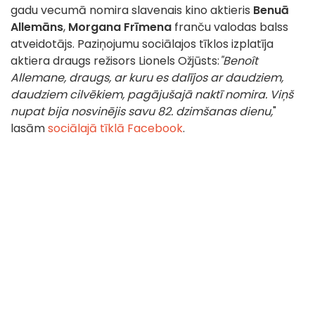
gadu vecumā nomira slavenais kino aktieris
Benuā
Allemāns
,
Morgana Frīmena
franču valodas balss
atveidotājs. Paziņojumu sociālajos tīklos izplatīja
aktiera draugs režisors Lionels Ožjūsts:
"Benoît
Allemane, draugs, ar kuru es dalījos ar daudziem,
daudziem cilvēkiem, pagājušajā naktī nomira. Viņš
nupat bija nosvinējis savu 82. dzimšanas dienu,
"
lasām
sociālajā tīklā Facebook
.