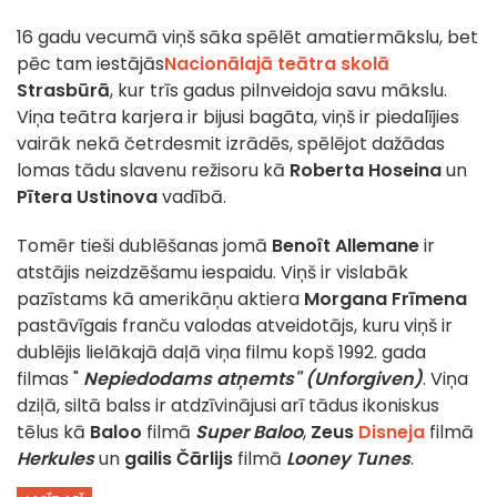
16 gadu vecumā viņš sāka spēlēt amatiermākslu, bet
pēc tam iestājās
Nacionālajā teātra skolā
Strasbūrā
, kur trīs gadus pilnveidoja savu mākslu.
Viņa teātra karjera ir bijusi bagāta, viņš ir piedalījies
vairāk nekā četrdesmit izrādēs, spēlējot dažādas
lomas tādu slavenu režisoru kā
Roberta Hoseina
un
Pītera Ustinova
vadībā.
Tomēr tieši dublēšanas jomā
Benoît Allemane
ir
atstājis neizdzēšamu iespaidu. Viņš ir vislabāk
pazīstams kā amerikāņu aktiera
Morgana Frīmena
pastāvīgais franču valodas atveidotājs, kuru viņš ir
dublējis lielākajā daļā viņa filmu kopš 1992. gada
filmas "
Nepiedodams atņemts" (Unforgiven)
. Viņa
dziļā, siltā balss ir atdzīvinājusi arī tādus ikoniskus
tēlus kā
Baloo
filmā
Super Baloo
,
Zeus
Disneja
filmā
Herkules
un
gailis Čārlijs
filmā
Looney Tunes
.