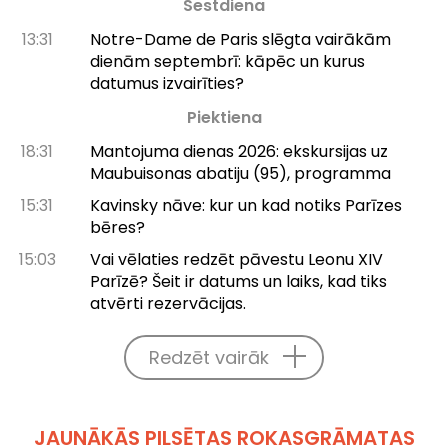
Sestdiena
13:31
Notre-Dame de Paris slēgta vairākām
dienām septembrī: kāpēc un kurus
datumus izvairīties?
Piektiena
18:31
Mantojuma dienas 2026: ekskursijas uz
Maubuisonas abatiju (95), programma
15:31
Kavinsky nāve: kur un kad notiks Parīzes
bēres?
15:03
Vai vēlaties redzēt pāvestu Leonu XIV
Parīzē? Šeit ir datums un laiks, kad tiks
atvērti rezervācijas.
Redzēt vairāk
JAUNĀKĀS PILSĒTAS ROKASGRĀMATAS