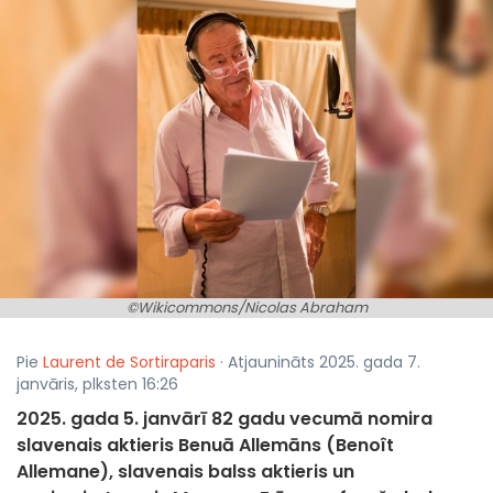
©Wikicommons/Nicolas Abraham
Pie
Laurent de Sortiraparis
· Atjaunināts 2025. gada 7.
janvāris, plksten 16:26
2025. gada 5. janvārī 82 gadu vecumā nomira
slavenais aktieris Benuā Allemāns (Benoît
Allemane), slavenais balss aktieris un