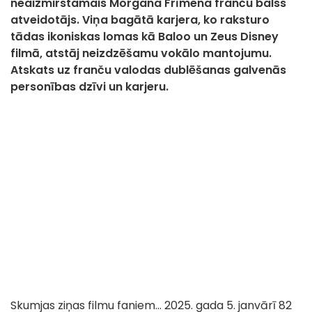
neaizmirstamais Morgana Frīmena franču balss
atveidotājs. Viņa bagātā karjera, ko raksturo
tādas ikoniskas lomas kā Baloo un Zeus Disney
filmā, atstāj neizdzēšamu vokālo mantojumu.
Atskats uz franču valodas dublēšanas galvenās
personības dzīvi un karjeru.
Skumjas ziņas filmu faniem... 2025. gada 5. janvārī 82