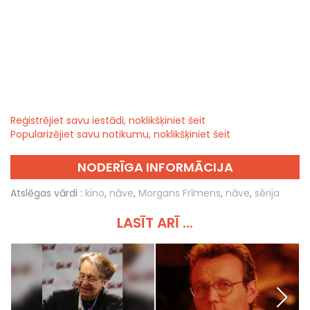
Reģistrējiet savu iestādi, noklikšķiniet šeit
Popularizējiet savu notikumu, noklikšķiniet šeit
NODERĪGA INFORMĀCIJA
Atslēgas vārdi :
kino
,
nāve
,
Morgans Frīmens
,
nāve
,
sērija
LASĪT ARĪ ...