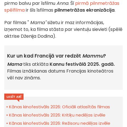
pirmo balvu par īsfilmu
Anna
. Šī
pirmā pilnmetrāžas
spēlfilma
ir šīs īsfilmas
pilnmetrāžas ekranizācija
.
Par filmas "
Mama"
sižetu ir maz informācijas,
izņemot to, ka filma stāsta par vientuļu sievieti (spēlē
aktrise Dženija Dodina).
Kur un kad Francijā var redzēt
Mammu
?
Mama
tiks atklāta
Kannu festivālā 2025. gadā.
Filmas iznākšanas datums Francijas kinoteātros
vēl nav zināms.
LASĪT ARĪ
Kānas kinofestivāls 2026: Oficiāli atlasītās filmas
Kānas kinofestivāls 2026: Kritiķu nedēļas izvēle
Kānas kinofestivāls 2026: Režisoru nedēļas izvēle