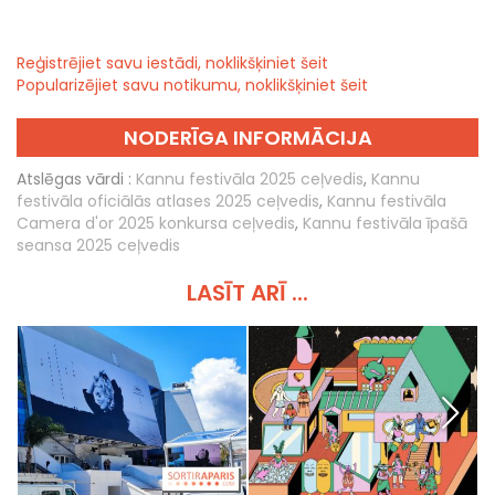
Reģistrējiet savu iestādi, noklikšķiniet šeit
Popularizējiet savu notikumu, noklikšķiniet šeit
NODERĪGA INFORMĀCIJA
Atslēgas vārdi :
Kannu festivāla 2025 ceļvedis
,
Kannu
festivāla oficiālās atlases 2025 ceļvedis
,
Kannu festivāla
Camera d'or 2025 konkursa ceļvedis
,
Kannu festivāla īpašā
seansa 2025 ceļvedis
LASĪT ARĪ ...