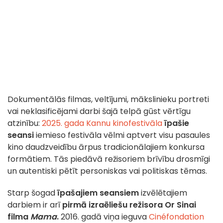
Dokumentālās filmas, veltījumi, mākslinieku portreti
vai neklasificējami darbi šajā telpā gūst vērtīgu
atzinību:
2025. gada Kannu kinofestivāla
īpašie
seansi
iemieso festivāla vēlmi aptvert visu pasaules
kino daudzveidību ārpus tradicionālajiem konkursa
formātiem. Tās piedāvā režisoriem brīvību drosmīgi
un autentiski pētīt personiskas vai politiskas tēmas.
Starp šogad
īpašajiem seansiem
izvēlētajiem
darbiem ir arī
pirmā izraēliešu režisora Or Sinai
filma
Mama
.
2016. gadā viņa ieguva
Cinéfondation