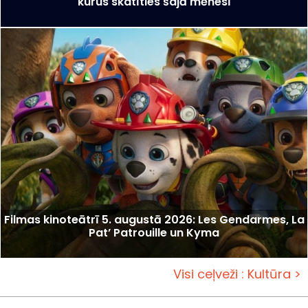
kurus skatīties šajā mēnesī
Filmas kinoteātrī 5. augustā 2026: Les Gendarmes, La
Pat’ Patrouille un Kyma
Visi ceļveži : Kultūra >