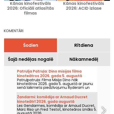
Kānas kinofestivāls
Kānas kinofestivāls
2026: Oficiāli atlasītās
2026: ACID izlase
filmas
KOMENTĀRI
Šodien
Rītdiena
Šajā nedēļas nogalē
Nākamnedēļ
Patrulja Patruļa: Dino misijas filma
kinoteātros 2026. gada 5. augustā
Patruļpatruļa: Filma Misija Dino nāk
kinoteātros 2026. gada 5. augustā ar jaunu
senā laikmeta piedzīvojumu Ryderam un
viņa komandai.
Žandarmi: komēdija ar Arnaud Ducret
kinoteātrī 2026. gada augustā
Les Gendarmes, komēdija ar Arnaud Ducret,
Marc Riso un Fred Testot, kinoteāros iznāks 5.
augustā 2026.