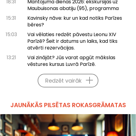
18:31
Mantojuma dienas 2026: ekskursijas uz
Maubuisonas abatiju (95), programma
15:31
Kavinsky nāve: kur un kad notiks Parīzes
bēres?
15:03
Vai vēlaties redzēt pāvestu Leonu XIV
Parīzē? Šeit ir datums un laiks, kad tiks
atvērti rezervācijas.
13:21
Vai zinājāt? Jūs varat apgūt mākslas
vēstures kursus Luvrā Parīzē.
Redzēt vairāk
JAUNĀKĀS PILSĒTAS ROKASGRĀMATAS