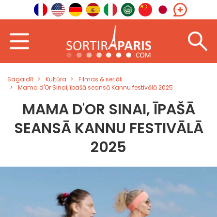
Sagaidīt
Kultūra
Filmas & seriāli
Mama d'Or Sinai, īpašā seansā Kannu festivālā 2025
MAMA D'OR SINAI, ĪPAŠĀ
SEANSĀ KANNU FESTIVĀLĀ
2025