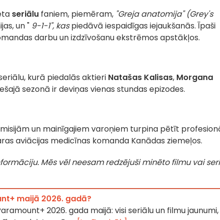
eta
seriālu
faniem, piemēram,
"Greja anatomija" (Grey's
jas, un "
9-1-1", kas
piedāvā iespaidīgas iejaukšanās. Īpaši
 komandas darbu un izdzīvošanu ekstrēmos apstākļos.
eriālu, kurā piedalās aktieri
Natašas Kalisas
,
Morgana
ešajā sezonā ir deviņas vienas stundas epizodes.
isijām un mainīgajiem varoņiem turpina pētīt profesion
karas aviācijas medicīnas komanda Kanādas ziemeļos.
 informāciju. Mēs vēl neesam redzējuši minēto filmu vai seri
unt+ maijā 2026. gadā?
Paramount+ 2026. gada maijā: visi seriālu un filmu jaunumi,