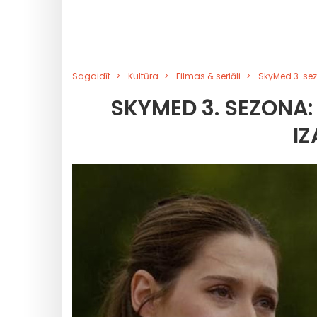
Sagaidīt
Kultūra
Filmas & seriāli
SkyMed 3. sez
SKYMED 3. SEZONA:
IZ