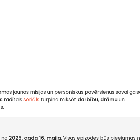
tamas jaunas misijas un personiskus pavērsienus savai gais
s
radītais
seriāls
turpina miksēt
darbību
,
drāmu
un
s.
 no
2025. gada 16. maija
. Visas epizodes būs pieejamas 