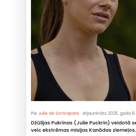
Pie
Julie de Sortiraparis
· Atjaunināts 2025. gada 6. 
Džūlijas Pukrinas (Julie Puckrin) veidotā
veic ekstrēmas misijas Kanādas ziemeļos.