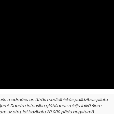
ošo medmāsu un ātrās medicīniskās palīdzības pilotu
mi. Daudzu intensīvu glābšanas misiju laikā šiem
m uz otru, lai izdzīvotu 20 000 pēdu augstumā.