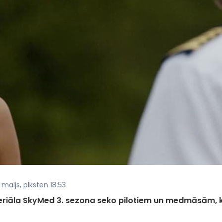
maijs, plksten 18:53
 seriāla SkyMed 3. sezona seko pilotiem un medmāsām, 