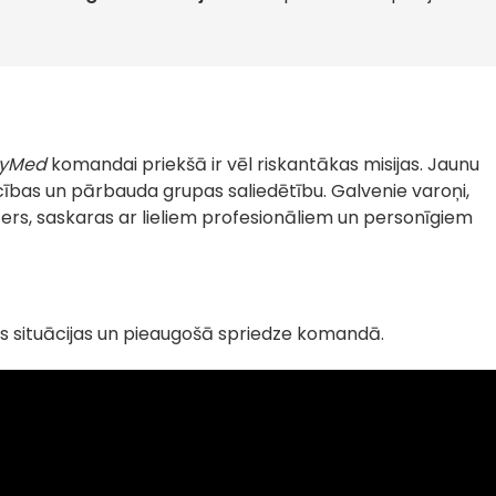
kyMed
komandai priekšā ir vēl riskantākas misijas. Jaunu
ecības un pārbauda grupas saliedētību. Galvenie varoņi,
Vīzers, saskaras ar lieliem profesionāliem un personīgiem
kās situācijas un pieaugošā spriedze komandā.