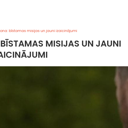
ona: bīstamas misijas un jauni izaicinājumi
 BĪSTAMAS MISIJAS UN JAUNI
AICINĀJUMI