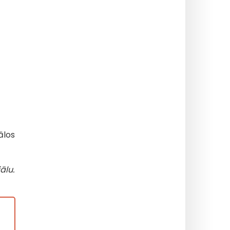
ālos
ālu.