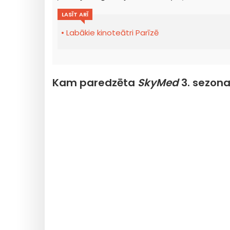
LASĪT ARĪ
Labākie kinoteātri Parīzē
Kam paredzēta
SkyMed
3. sezon