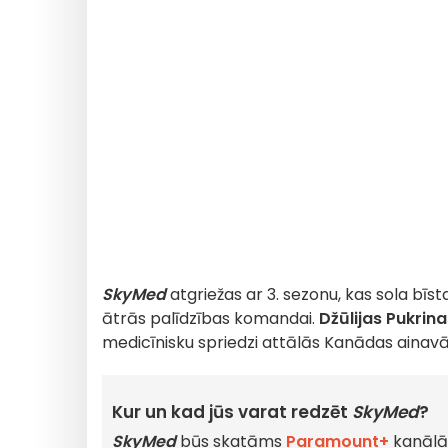
SkyMed
atgriežas ar 3. sezonu, kas sola bīs
ātrās palīdzības komandai.
Džūlijas Pukrina
medicīnisku spriedzi attālās Kanādas ainavā
Kur un kad jūs varat redzēt
SkyMed
?
SkyMed
būs skatāms
Paramount+
kanālā