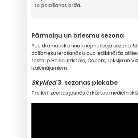
to palaišanas brīža.
Pārmaiņu un briesmu sezona
Pēc dramatiskā fināla iepriekšējā sezonā
S
dalībnieku ierašanās izjauc iedibinātās atti
tostarp Heilija, Kristāla, Čopers, Leksija un 
izaicinājumiem.
SkyMed
3. sezonas piekabe
Treilerī izceltas jaunās ārkārtas medicīnis