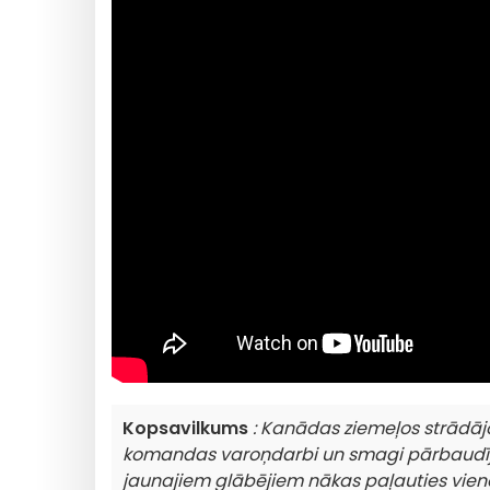
Kopsavilkums
: Kanādas ziemeļos strādāj
komandas varoņdarbi un smagi pārbaudīju
jaunajiem glābējiem nākas paļauties viena