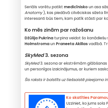
Seriāls varētu patikt
medicīnisko
un asa siž
Anatomy
), kas piedāvā cilvēciskas sižeta līni
interesanti būs tiem, kam patīk stāsti par
Ko mēs zinām par ražošanu
Džūlija Pukrina
turpina veidot šo kanādiešu s
Holmstroma
un
Praneeta Akillas
vadībā. Tr
SkyMed
3. sezona
SkyMed
3. sezona ar ekstrēmām glābšanas m
un personīgos izaicinājumus, ar kuriem sas
Šis raksts ir balstīts uz tiešsaistē pieejamo
Ko skatīties Paramo
Uzziniet, ko jums sola 