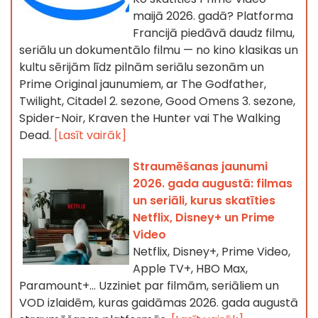
maijā 2026. gadā? Platforma
Francijā piedāvā daudz filmu,
seriālu un dokumentālo filmu — no kino klasikas un
kultu sērijām līdz pilnām seriālu sezonām un
Prime Original jaunumiem, ar The Godfather,
Twilight, Citadel 2. sezone, Good Omens 3. sezone,
Spider-Noir, Kraven the Hunter vai The Walking
Dead.
[Lasīt vairāk]
Straumēšanas jaunumi
2026. gada augustā: filmas
un seriāli, kurus skatīties
Netflix, Disney+ un Prime
Video
Netflix, Disney+, Prime Video,
Apple TV+, HBO Max,
Paramount+… Uzziniet par filmām, seriāliem un
VOD izlaidēm, kuras gaidāmas 2026. gada augustā