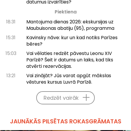
datumus izvairīties?
Piektiena
18:31
Mantojuma dienas 2026: ekskursijas uz
Maubuisonas abatiju (95), programma
15:31
Kavinsky nāve: kur un kad notiks Parīzes
bēres?
15:03
Vai vēlaties redzēt pāvestu Leonu XIV
Parīzē? Šeit ir datums un laiks, kad tiks
atvērti rezervācijas.
13:21
Vai zinājāt? Jūs varat apgūt mākslas
vēstures kursus Luvrā Parīzē.
Redzēt vairāk
JAUNĀKĀS PILSĒTAS ROKASGRĀMATAS