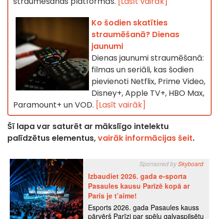
straumēšanas platformās.
[Lasīt vairāk]
Ko šodien skatīties
straumēšanā? Dienas
jaunumi
Dienas jaunumi straumēšanā:
filmas un seriāli, kas šodien
pievienoti Netflix, Prime Video,
Disney+, Apple TV+, HBO Max,
Paramount+ un VOD.
[Lasīt vairāk]
Šī lapa var saturēt ar mākslīgo intelektu
palīdzētus elementus,
vairāk informācijas šeit
.