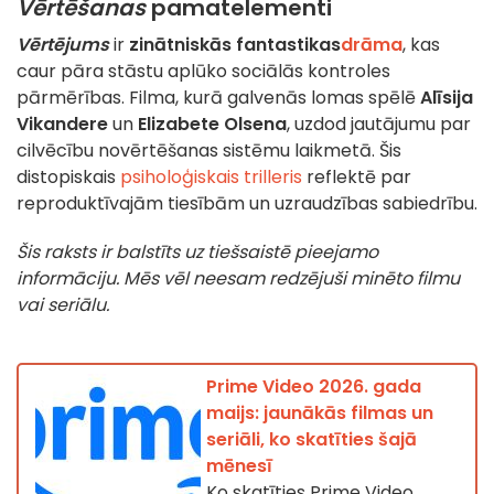
Vērtēšanas
pamatelementi
Vērtējums
ir
zinātniskās fantastikas
drāma
, kas
caur pāra stāstu aplūko sociālās kontroles
pārmērības. Filma, kurā galvenās lomas spēlē
Alīsija
Vikandere
un
Elizabete Olsena
, uzdod jautājumu par
cilvēcību novērtēšanas sistēmu laikmetā. Šis
distopiskais
psiholoģiskais trilleris
reflektē par
reproduktīvajām tiesībām un uzraudzības sabiedrību.
Šis raksts ir balstīts uz tiešsaistē pieejamo
informāciju. Mēs vēl neesam redzējuši minēto filmu
vai seriālu.
Prime Video 2026. gada
maijs: jaunākās filmas un
seriāli, ko skatīties šajā
mēnesī
Ko skatīties Prime Video