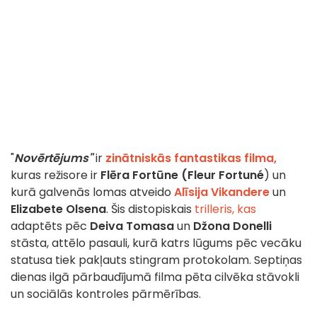
"
Novērtējums"
ir
zinātniskās fantastikas filma,
kuras režisore ir
Flēra Fortūne (Fleur Fortuné
) un
kurā galvenās lomas atveido
Alīsija Vikandere
un
Elizabete Olsena
. Šis distopiskais
trilleris, kas
adaptēts pēc
Deiva Tomasa
un
Džona Donelli
stāsta, attēlo pasauli, kurā katrs lūgums pēc vecāku
statusa tiek pakļauts stingram protokolam. Septiņas
dienas ilgā pārbaudījumā filma pēta cilvēka stāvokli
un sociālās kontroles pārmērības.