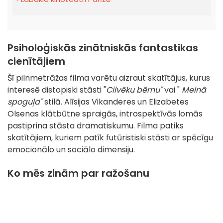
Psiholoģiskās zinātniskās fantastikas
cienītājiem
Šī pilnmetrāžas filma varētu aizraut skatītājus, kurus
interesē distopiski stāsti "
Cilvēku bērnu"
vai "
Melnā
spoguļa"
stilā. Alīsijas Vikanderes un Elizabetes
Olsenas klātbūtne spraigās, introspektīvās lomās
pastiprina stāsta dramatiskumu. Filma patiks
skatītājiem, kuriem patīk futūristiski stāsti ar spēcīgu
emocionālo un sociālo dimensiju.
Ko mēs zinām par ražošanu