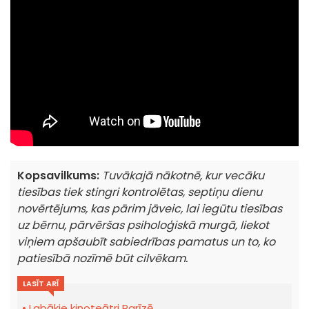
Kopsavilkums:
Tuvākajā nākotnē, kur vecāku
tiesības tiek stingri kontrolētas, septiņu dienu
novērtējums, kas pārim jāveic, lai iegūtu tiesības
uz bērnu, pārvēršas psiholoģiskā murgā, liekot
viņiem apšaubīt sabiedrības pamatus un to, ko
patiesībā nozīmē būt cilvēkam.
LASĪT ARĪ
Labākie kinoteātri Parīzē