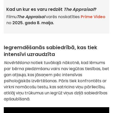
Kad un kur es varu redzēt
The Appraisal
?
Filmu
The Appraisal
varēs noskatīties
Prime Video
no
2025. gada 8. maija.
Iegremdēšanās sabiedrībā, kas tiek
intensīvi uzraudzīta
Novērtēšana
notiek tuvākajā nākotnē, kad lēmums
par bērna piedzimšanu vairs nav iegūtas tiesības, bet
gan atļauja, kas jāsaņem pēc intensīvas
psiholoģiskās izvērtēšanas. Pāris tiek konfrontēts ar
virkni nomācošu testu, kas satricina viņu pārliecību,
atklāj viņu trūkumus un iegrūž viņus dziļā sabiedrības
apšaubīšanā.