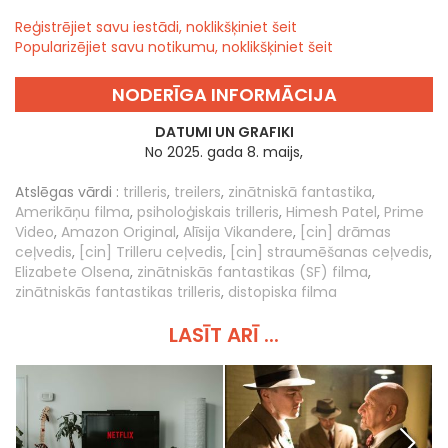
Reģistrējiet savu iestādi, noklikšķiniet šeit
Popularizējiet savu notikumu, noklikšķiniet šeit
NODERĪGA INFORMĀCIJA
DATUMI UN GRAFIKI
No 2025. gada 8. maijs,
Atslēgas vārdi :
trilleris
,
treilers
,
zinātniskā fantastika
,
Amerikāņu filma
,
psiholoģiskais trilleris
,
Himesh Patel
,
Prime
Video
,
Amazon Original
,
Alīsija Vikandere
,
[cin] drāmas
ceļvedis
,
[cin] Trilleru ceļvedis
,
[cin] straumēšanas ceļvedis
,
Elizabete Olsena
,
zinātniskās fantastikas (SF) filma
,
zinātniskās fantastikas trilleris
,
distopiska filma
LASĪT ARĪ ...