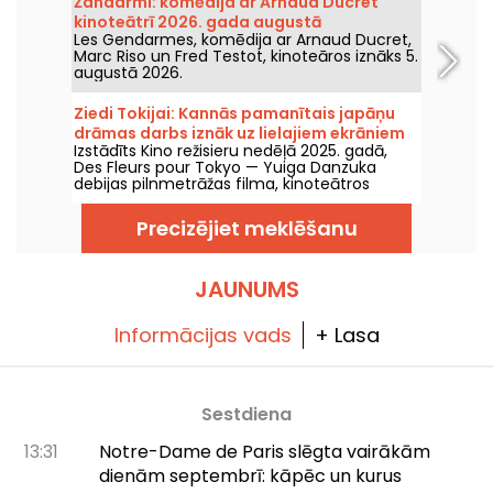
Žandarmi: komēdija ar Arnaud Ducret
kinoteātrī 2026. gada augustā
Les Gendarmes, komēdija ar Arnaud Ducret,
Marc Riso un Fred Testot, kinoteāros iznāks 5.
augustā 2026.
Ziedi Tokijai: Kannās pamanītais japāņu
drāmas darbs iznāk uz lielajiem ekrāniem
Izstādīts Kino režisieru nedēļā 2025. gadā,
Des Fleurs pour Tokyo — Yuiga Danzuka
debijas pilnmetrāžas filma, kinoteātros
nonāks 2026. gada 5. augustā.
Precizējiet meklēšanu
JAUNUMS
Informācijas vads
+ Lasa
Sestdiena
13:31
Notre-Dame de Paris slēgta vairākām
dienām septembrī: kāpēc un kurus