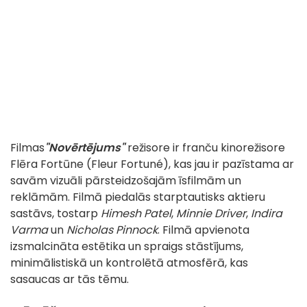
Filmas
"Novērtējums"
režisore ir franču kinorežisore
Flēra Fortūne (Fleur Fortuné), kas jau ir pazīstama ar
savām vizuāli pārsteidzošajām īsfilmām un
reklāmām. Filmā piedalās starptautisks aktieru
sastāvs, tostarp
Himesh Patel
,
Minnie Driver
,
Indira
Varma
un
Nicholas Pinnock
. Filmā apvienota
izsmalcināta estētika un spraigs stāstījums,
minimālistiskā un kontrolētā atmosfērā, kas
sasaucas ar tās tēmu.