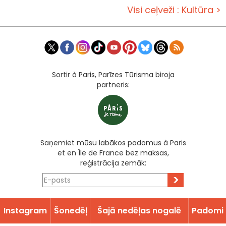
Visi ceļveži : Kultūra >
Sortir à Paris, Parīzes Tūrisma biroja
partneris:
Saņemiet mūsu labākos padomus à Paris
et en Île de France bez maksas,
reģistrācija zemāk:
>
Instagram
Šonedēļ
Šajā nedēļas nogalē
Padomi