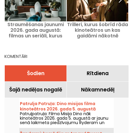
Straumēšanas jaunumi
Trilleri, kurus šobrīd rāda
2026. gada augustā:
kinoteātros un kas
filmas un seriāli, kurus
gaidāmi nākotnē
skatīties Netflix, Disney+
un Prime Video
KOMENTĀRI
Šodien
Rītdiena
Šajā nedēļas nogalē
Nākamnedēļ
Patrulja Patruļa: Dino misijas filma
kinoteātros 2026. gada 5. augustā
Patruļpatruļa: Filma Misija Dino nāk
kinoteātros 2026. gada 5. augustā ar jaunu
senā laikmeta piedzīvojumu Ryderam un
viņa komandai.