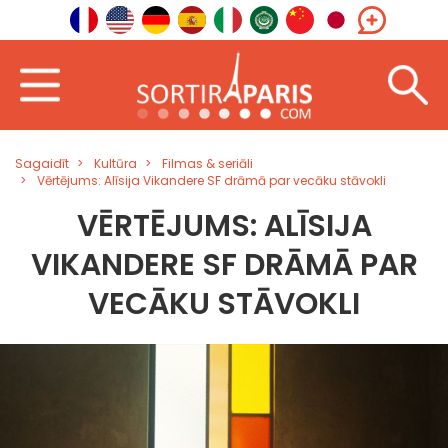
Sagaidīt
Kultūra
Filmas & seriāli
Vērtējums: Alīsija Vikandere SF drāmā par vecāku stāvokli
VĒRTĒJUMS: ALĪSIJA
VIKANDERE SF DRĀMĀ PAR
VECĀKU STĀVOKLI