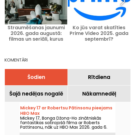
Straumēšanas jaunumi
Ko jūs varat skatīties
2026. gada augustā:
Prime Video 2025. gada
filmas un seriāli, kurus
septembrī?
skatīties Netflix, Disney+
un Prime Video
KOMENTĀRI
Šodien
Rītdiena
Šajā nedēļas nogalē
Nākamnedēļ
Mickey 17 ar Robertsu Pātinsonu pieejams
HBO Max
Mickey 17, Bonga Džona-Ho zinātniskās
fantastikas satirojošā filma ar Roberts
Pattinsonu, nāk uz HBO Max 2026. gada 6.
augustā.