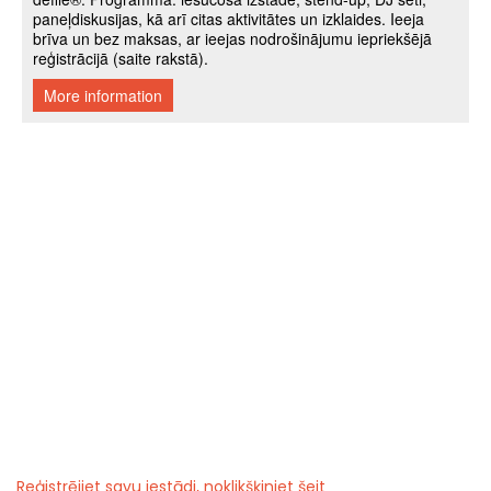
Reģistrējiet savu iestādi, noklikšķiniet šeit