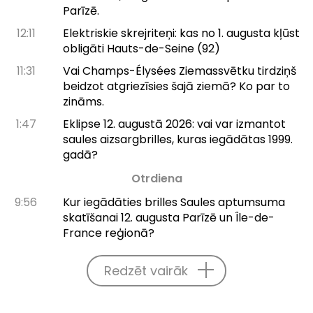
Parīzē.
12:11
Elektriskie skrejriteņi: kas no 1. augusta kļūst
obligāti Hauts-de-Seine (92)
11:31
Vai Champs-Élysées Ziemassvētku tirdziņš
beidzot atgriezīsies šajā ziemā? Ko par to
zināms.
1:47
Eklipse 12. augustā 2026: vai var izmantot
saules aizsargbrilles, kuras iegādātas 1999.
gadā?
Otrdiena
9:56
Kur iegādāties brilles Saules aptumsuma
skatīšanai 12. augusta Parīzē un Île-de-
France reģionā?
Redzēt vairāk