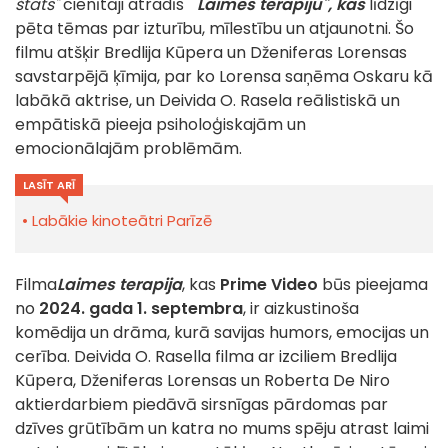
štats"
cienītāji atradīs "
Laimes terapiju", kas
līdzīgi
pēta tēmas par izturību, mīlestību un atjaunotni. Šo
filmu atšķir Bredlija Kūpera un Dženiferas Lorensas
savstarpējā ķīmija, par ko Lorensa saņēma Oskaru kā
labākā aktrise, un Deivida O. Rasela reālistiskā un
empātiskā pieeja psiholoģiskajām un
emocionālajām problēmām.
LASĪT ARĪ
Labākie kinoteātri Parīzē
Filma
Laimes terapija
, kas
Prime Video
būs pieejama
no
2024. gada 1. septembra
, ir aizkustinoša
komēdija un drāma, kurā savijas humors, emocijas un
cerība. Deivida O. Rasella filma ar izciliem Bredlija
Kūpera, Dženiferas Lorensas un Roberta De Niro
aktierdarbiem piedāvā sirsnīgas pārdomas par
dzīves grūtībām un katra no mums spēju atrast laimi