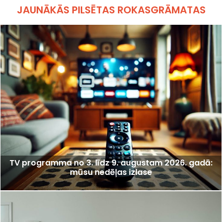
JAUNĀKĀS PILSĒTAS ROKASGRĀMATAS
TV programma no 3. līdz 9. augustam 2026. gadā:
mūsu nedēļas izlase