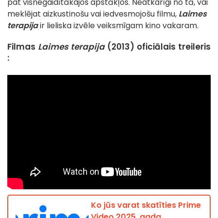
pat visnegaidītākajos apstākļos. Neatkarīgi no tā, vai
meklējat aizkustinošu vai iedvesmojošu filmu,
Laimes
terapija
ir lieliska izvēle veiksmīgam kino vakaram.
Filmas
Laimes terapija
(2013) oficiālais treileris
:
Ko jūs varat skatīties Prime
Video 2025. gada