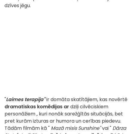
dzīves jēgu.
"
Laimes terapija"
ir domāta skatītājiem, kas novērtē
dramatiskas komēdijas ar
dziļi cilvēciskiem
personāžiem
,
kuri nonāk sarežģītās situācijās, bet
pret kurām izturas ar humora un cerības piedevu.
Tādām filmām kā "
Mazā misis Sunshine"
vai "
Dārza