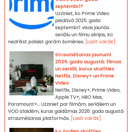
septembrī?
Uzziniet, ko Prime Video
piedāvā 2025. gada
septembrī: visas jaunās
seriālu un filmu sērijas, ko
nedrīkst palaist garām šomēnes.
[Lasīt vairāk]
Straumēšanas jaunumi
2026. gada augustā: filmas
un seriāli, kurus skatīties
Netflix, Disney+ un Prime
Video
Netflix, Disney+, Prime Video,
Apple TV+, HBO Max,
Paramount+… Uzziniet par filmām, seriāliem un
VOD izlaidēm, kuras gaidāmas 2026. gada augustā
straumēšanas platformās.
[Lasīt vairāk]
Ko šodien skatīties