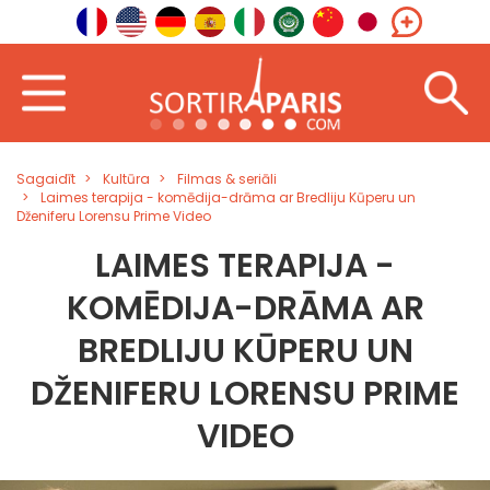
Sagaidīt
Kultūra
Filmas & seriāli
Laimes terapija - komēdija-drāma ar Bredliju Kūperu un
Dženiferu Lorensu Prime Video
LAIMES TERAPIJA -
KOMĒDIJA-DRĀMA AR
BREDLIJU KŪPERU UN
DŽENIFERU LORENSU PRIME
VIDEO