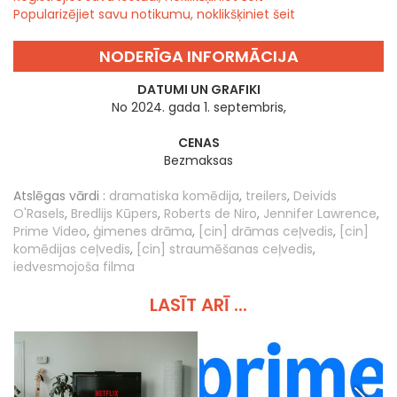
Popularizējiet savu notikumu, noklikšķiniet šeit
NODERĪGA INFORMĀCIJA
DATUMI UN GRAFIKI
No 2024. gada 1. septembris,
CENAS
Bezmaksas
Atslēgas vārdi :
dramatiska komēdija
,
treilers
,
Deivids
O'Rasels
,
Bredlijs Kūpers
,
Roberts de Niro
,
Jennifer Lawrence
,
Prime Video
,
ģimenes drāma
,
[cin] drāmas ceļvedis
,
[cin]
komēdijas ceļvedis
,
[cin] straumēšanas ceļvedis
,
iedvesmojoša filma
LASĪT ARĪ ...