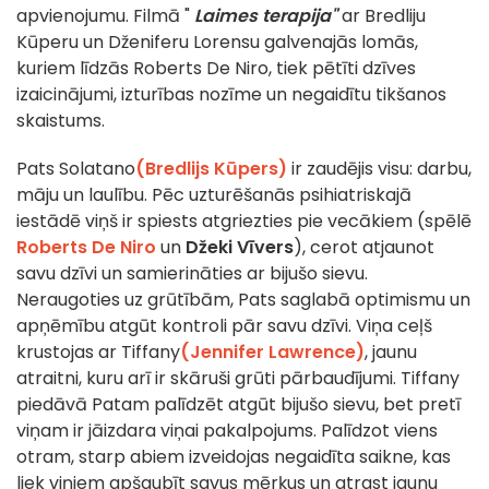
apvienojumu. Filmā "
Laimes terapija"
ar Bredliju
Kūperu un Dženiferu Lorensu galvenajās lomās,
kuriem līdzās Roberts De Niro, tiek pētīti dzīves
izaicinājumi, izturības nozīme un negaidītu tikšanos
skaistums.
Pats Solatano
(Bredlijs Kūpers)
ir zaudējis visu: darbu,
māju un laulību. Pēc uzturēšanās psihiatriskajā
iestādē viņš ir spiests atgriezties pie vecākiem (spēlē
Roberts De Niro
un
Džeki Vīvers
), cerot atjaunot
savu dzīvi un samierināties ar bijušo sievu.
Neraugoties uz grūtībām, Pats saglabā optimismu un
apņēmību atgūt kontroli pār savu dzīvi. Viņa ceļš
krustojas ar Tiffany
(Jennifer Lawrence)
, jaunu
atraitni, kuru arī ir skāruši grūti pārbaudījumi. Tiffany
piedāvā Patam palīdzēt atgūt bijušo sievu, bet pretī
viņam ir jāizdara viņai pakalpojums. Palīdzot viens
otram, starp abiem izveidojas negaidīta saikne, kas
liek viņiem apšaubīt savus mērķus un atrast jaunu