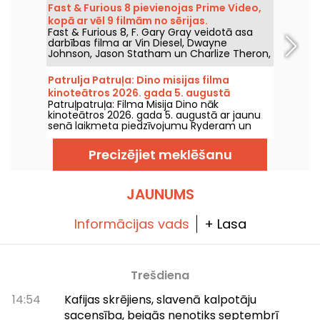
Fast & Furious 8 pievienojas Prime Video,
kopā ar vēl 9 filmām no sērijas.
Fast & Furious 8, F. Gary Gray veidotā asa
darbības filma ar Vin Diesel, Dwayne
Johnson, Jason Statham un Charlize Theron,
nonāks Prime Video 2026. gada 1. augustā.
Patrulja Patruļa: Dino misijas filma
kinoteātros 2026. gada 5. augustā
Patruļpatruļa: Filma Misija Dino nāk
kinoteātros 2026. gada 5. augustā ar jaunu
senā laikmeta piedzīvojumu Ryderam un
viņa komandai.
Precizējiet meklēšanu
JAUNUMS
Informācijas vads
+ Lasa
Trešdiena
14:54
Kafijas skrējiens, slavenā kalpotāju
sacensība, beigās nenotiks septembrī