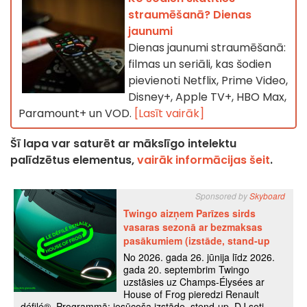
straumēšanā? Dienas
jaunumi
Dienas jaunumi straumēšanā:
filmas un seriāli, kas šodien
pievienoti Netflix, Prime Video,
Disney+, Apple TV+, HBO Max,
Paramount+ un VOD.
[Lasīt vairāk]
Šī lapa var saturēt ar mākslīgo intelektu
palīdzētus elementus,
vairāk informācijas šeit
.