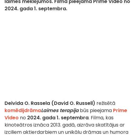
laimes meklējumos. Filma pieejama Prime Video no
2024. gada 1. septembra.
Deivida O. Rassela (David O. Russell)
režisētā
komēdijdrāma
Laimes terapija
būs pieejama
Prime
Video
no
2024. gada 1. septembra
. Filma, kas
kinoteātros iznāca 2013. gadā, aizrāva skatītājus ar
izciliem aktierdarbiem un unikālu drāmas un humora