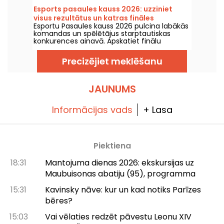
sižetu.
Esports pasaules kauss 2026: uzziniet
visus rezultātus un katras fināles
Esportu Pasaules kauss 2026 pulcina labākās
čempionus
komandas un spēlētājus starptautiskas
konkurences ainavā. Apskatiet finālu
rezultātus, punktu skaitu, katra turnīra
uzvarētājus un nākamo spēļu kalendāru.
Precizējiet meklēšanu
JAUNUMS
Informācijas vads
+ Lasa
Piektiena
18:31
Mantojuma dienas 2026: ekskursijas uz
Maubuisonas abatiju (95), programma
15:31
Kavinsky nāve: kur un kad notiks Parīzes
bēres?
15:03
Vai vēlaties redzēt pāvestu Leonu XIV