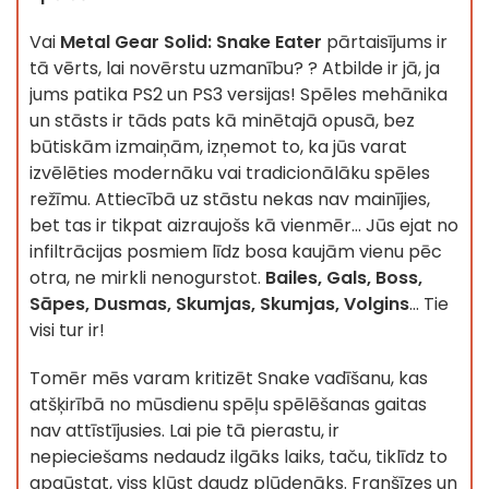
Vai
Metal Gear Solid: Snake Eater
pārtaisījums ir
tā vērts, lai novērstu uzmanību? ? Atbilde ir jā, ja
jums patika PS2 un PS3 versijas! Spēles mehānika
un stāsts ir tāds pats kā minētajā opusā, bez
būtiskām izmaiņām, izņemot to, ka jūs varat
izvēlēties modernāku vai tradicionālāku spēles
režīmu. Attiecībā uz stāstu nekas nav mainījies,
bet tas ir tikpat aizraujošs kā vienmēr... Jūs ejat no
infiltrācijas posmiem līdz bosa kaujām vienu pēc
otra, ne mirkli nenogurstot.
Bailes, Gals, Boss,
Sāpes, Dusmas, Skumjas, Skumjas, Volgins
... Tie
visi tur ir!
Tomēr mēs varam kritizēt Snake vadīšanu, kas
atšķirībā no mūsdienu spēļu spēlēšanas gaitas
nav attīstījusies. Lai pie tā pierastu, ir
nepieciešams nedaudz ilgāks laiks, taču, tiklīdz to
apgūstat, viss kļūst daudz plūdenāks. Franšīzes un