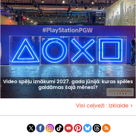
Video spēļu iznākumi 2027. gada jūnijā: kuras spēles
gaidāmas šajā mēnesī?
Visi ceļveži : Izklaide >