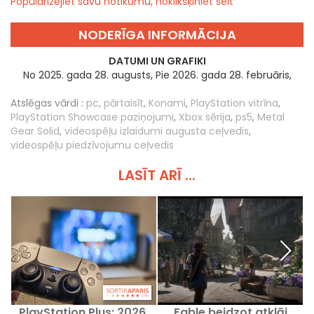
Popularizējiet savu notikumu, noklikšķiniet šeit
NODERĪGA INFORMĀCIJA
DATUMI UN GRAFIKI
No 2025. gada 28. augusts, Pie 2026. gada 28. februāris,
Atslēgas vārdi :
pc
,
pārtaisīt
,
Konami
,
PlayStation vitrīna
,
PlayStation Showcase paziņojumi
,
Xbox sērija
,
ps5
,
Metal
Gear Solid
,
videospēļu izlaidumi augusta ceļvedis
,
videospēļu piedzīvojumu ceļvedis
LASĪT ARĪ ...
PlayStation Plus: 2026.
Fable beidzot atklāj