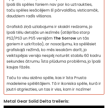
īpaši šīs spēles faniem nav par ko uztraukties,
taču spēles iesācējiem šī pārvaldība, visticamāk,
daudziem radīs vilšanos.
Grafiskā ziņā uzlabojums ir skaidri redzams, jo
īpaši tēlu detaļās un iezīmēs (atšķirība starp
PS2/PS3 un PS5 versijām
The Sorrow
un tās
gariem ir uzkrītoša), ar nosacījumu, ka spēlēsiet
grafiskajā režīmā, ko mēs iesakām darīt, jo
veiktspējas versija nespēj noturēt stabilu 60 kadru
sekundes ātrumu. Īsta plūduma problēma, jo īpaši
kaujas fāzēs.
Taču to visu aizēno spēle, kas ir īsta Prusta
madeleine spēlētājiem. Tā ir ikoniska spēle, kurā ir
jautri atgriezties, un tas ir viss, kam ir nozīme!
Metal Gear Solid Delta treileris: