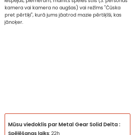
iespējas, piemēram, mainīts spēles stils (3. personas
kamera vai kamera no augšas) vai režīms "Čūska
pret pērtiķi", kurā jums jāatrod mazie pērtiķīši, kas
jānoķer.
Mūsu viedoklis par Metal Gear Solid Delta :
Spēlēšanas laiks
: 22h