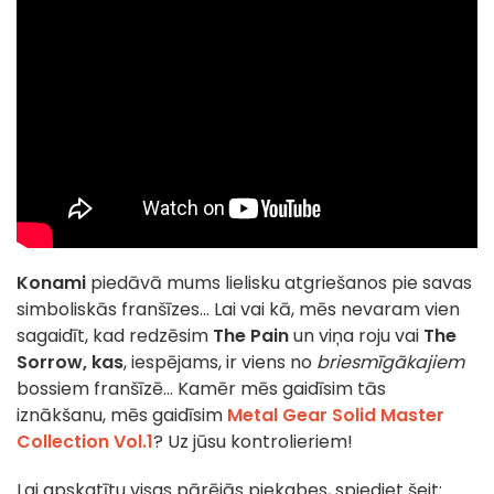
Konami
piedāvā mums lielisku atgriešanos pie savas
simboliskās franšīzes... Lai vai kā, mēs nevaram vien
sagaidīt, kad redzēsim
The Pain
un viņa roju vai
The
Sorrow, kas
, iespējams, ir viens no
briesmīgākajiem
bossiem franšīzē... Kamēr mēs gaidīsim tās
iznākšanu, mēs gaidīsim
Metal Gear Solid Master
Collection Vol.1
? Uz jūsu kontrolieriem!
Lai apskatītu visas pārējās piekabes, spiediet šeit: