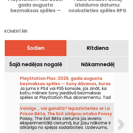
gada augusta
izlaiduma datumu:
bezmaksas spēles —
noskatieties spēles RPG
Sony dāvanas, kuras
treileri
noteikti nevajag palaist
garām
KOMENTĀRI
Šodien
Rītdiena
Šajā nedēļas nogalē
Nākamnedēļ
PlayStation Plus: 2026. gada augusta
bezmaksas spēles — Sony dāvanas, kuras
Ja jums ir PS4 vai PS5 konsole, jūs zināt, ka
noteikti nevajag palaist garām
katru mēnesi Sony piedāvā bezmaksas
spēles ar PlayStation Plus abonementu. Tad
kādas ir augusta 2026. gada bezmaksas
spēles? Iepazīstieties ar šī mēneša izlasi.
Vainīgs... vai gandrīz? Iepazīstieties ar La
Prison Bêta, The Exit izkāpņu istaba Poissy
Poissy, The Exit Bēta cietums jūs ievieto
eksperimentālā cietumā, kur jūsu nākotne ir
atkarīga no spējas sadarboties. Uzdevums,
kas pārveido izbēgšanas motīvu ar oriģinālu