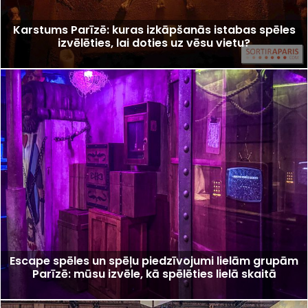
Karstums Parīzē: kuras izkāpšanās istabas spēles
izvēlēties, lai doties uz vēsu vietu?
Escape spēles un spēļu piedzīvojumi lielām grupām
Parīzē: mūsu izvēle, kā spēlēties lielā skaitā