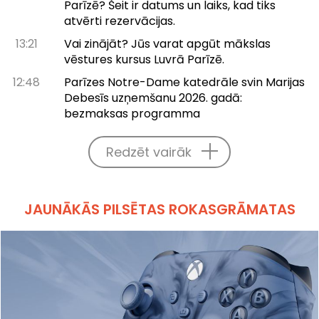
Parīzē? Šeit ir datums un laiks, kad tiks
atvērti rezervācijas.
13:21
Vai zinājāt? Jūs varat apgūt mākslas
vēstures kursus Luvrā Parīzē.
12:48
Parīzes Notre-Dame katedrāle svin Marijas
Debesīs uzņemšanu 2026. gadā:
bezmaksas programma
Redzēt vairāk
JAUNĀKĀS PILSĒTAS ROKASGRĀMATAS