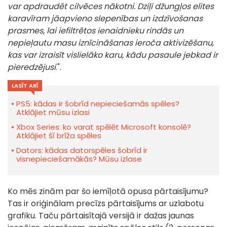
var apdraudēt cilvēces nākotni. Dziļi džungļos elites
karavīram jāapvieno slepenības un izdzīvošanas
prasmes, lai iefiltrētos ienaidnieku rindās un
nepieļautu masu iznīcināšanas ieroča aktivizēšanu,
kas var izraisīt vislielāko karu, kādu pasaule jebkad ir
pieredzējusi
.".
LASĪT ARĪ
PS5: kādas ir šobrīd nepieciešamās spēles?
Atklājiet mūsu izlasi
Xbox Series: ko varat spēlēt Microsoft konsolē?
Atklājiet šī brīža spēles
Dators: kādas datorspēles šobrīd ir
visnepieciešamākās? Mūsu izlase
Ko mēs zinām par šo iemīļotā opusa pārtaisījumu?
Tas ir oriģinālam precīzs pārtaisījums ar uzlabotu
grafiku. Taču pārtaisītajā versijā ir dažas jaunas