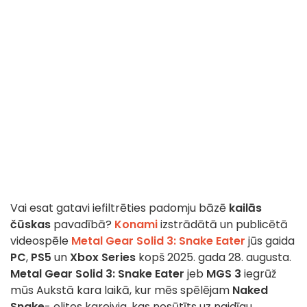
Vai esat gatavi iefiltrēties padomju bāzē
kailās
čūskas
pavadībā?
Konami
izstrādātā un publicētā
videospēle
Metal Gear Solid 3: Snake Eater
jūs gaida
PC
,
PS5
un
Xbox Series
kopš 2025. gada 28. augusta.
Metal Gear Solid 3: Snake Eater
jeb
MGS 3
iegrūž
mūs Aukstā kara laikā, kur mēs spēlējam
Naked
Snake
- elites kareivja, kas nosūtīts uz naidīgu