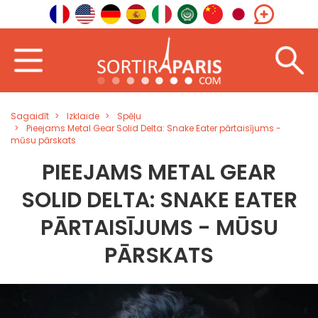
Sagaidīt
Izklaide
Spēļu
Pieejams Metal Gear Solid Delta: Snake Eater pārtaisījums -
mūsu pārskats
PIEEJAMS METAL GEAR
SOLID DELTA: SNAKE EATER
PĀRTAISĪJUMS - MŪSU
PĀRSKATS