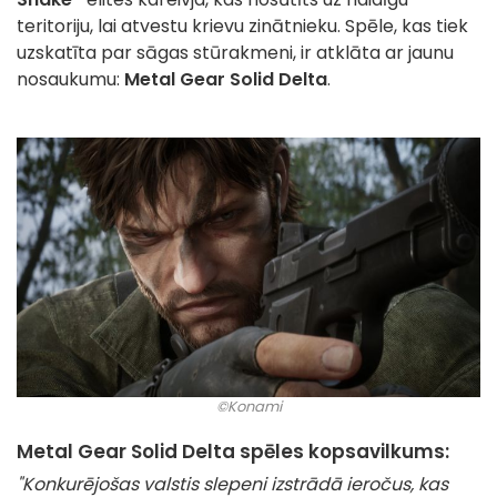
teritoriju, lai atvestu krievu zinātnieku. Spēle, kas tiek
uzskatīta par sāgas stūrakmeni, ir atklāta ar jaunu
nosaukumu:
Metal Gear Solid Delta
.
©Konami
Metal Gear Solid Delta spēles kopsavilkums:
"Konkurējošas valstis slepeni izstrādā ieročus, kas