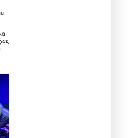
t
gu
 kā
iņas
,
a