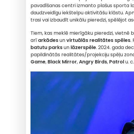
pavadīšanas centri izmanto plašus sporta 
daudzveidīgu iekštelpu aktivitāšu klāstu. Ap
trasi vai izbaudīt unikālu pieredzi, spēlējot a
Tiem, kas meklē mierīgāku pieredzi, vietnē 
arī
arkādes
un
virtuālās realitātes
spēles
.
batutu parks
un
lāzerspēle
. 2024. gada de
papildinātās realitātes/projekciju spēļu zon
Game
,
Black Mirror
,
Angry Birds
,
Patrol
u. c.