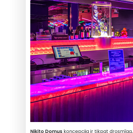
Nikito Domus
koncepcija ir tikpat drosmīga, ci