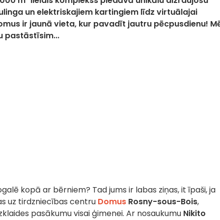
0 000 m² lielais komplekss piedāvā unikālu aizraujošu
ulinga un elektriskajiem kartingiem līdz virtuālajai
Domus ir jaunā vieta, kur pavadīt jautru pēcpusdienu! M
 pastāstīsim...
ogalē kopā ar bērniem? Tad jums ir labas ziņas, it īpaši, ja
s uz tirdzniecības centru
Domus
Rosny-sous-Bois
,
n izklaides pasākumu visai ģimenei. Ar nosaukumu
Nikito