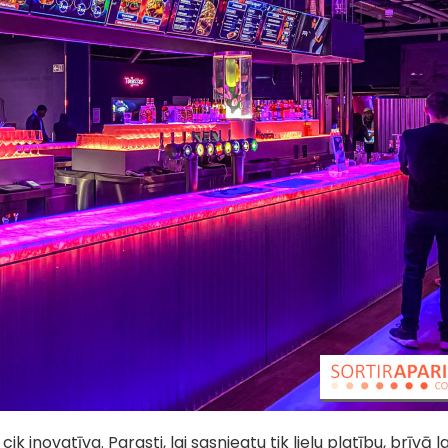
k inovatīva. Parasti, lai sasniegtu tik lielu platību, brīvā l