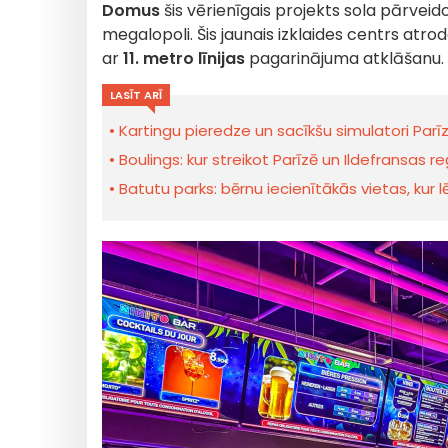
Domus
šis vērienīgais projekts sola pārveido
megalopoli. Šis jaunais izklaides centrs atroda
ar
11. metro līnijas
pagarinājuma atklāšanu.
LASĪT ARĪ
Kartingu pieredze un sacīkšu simulatori Parī
Boulings: kur streikot Parīzē un Ildefransas r
Batutu parks: bērnu iecienītākās vietas, kur