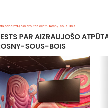
sts par aizraujošo atpūtas centru Rosny-sous-Bois
TESTS PAR AIZRAUJOŠO ATPŪT
ROSNY-SOUS-BOIS