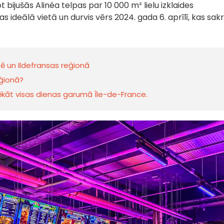
t bijušās Alinéa telpas par 10 000 m² lielu izklaides
s ideālā vietā un durvis vērs 2024. gada 6. aprīlī, kas sakri
zē un Ildefransas reģionā
eģionā?
 lēkāt visas dienas garumā Île-de-France.