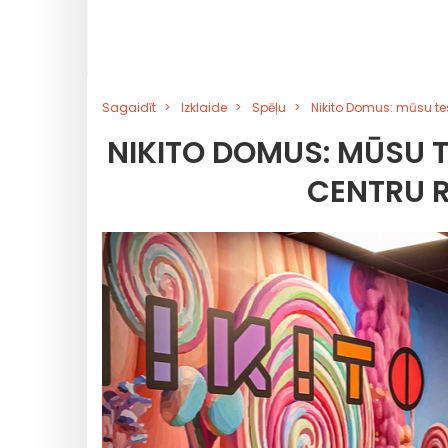
Sagaidīt
Izklaide
Spēļu
Nikito Domus: mūsu te
NIKITO DOMUS: MŪSU 
CENTRU 