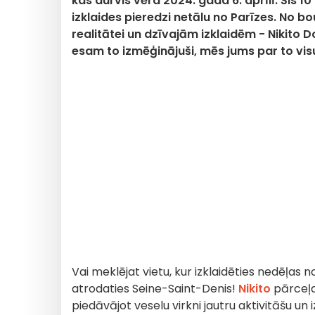
kas durvis vēra 2024. gada 6. aprīlī. Šis 1
izklaides pieredzi netālu no Parīzes. No bo
realitātei un dzīvajām izklaidēm - Nikito 
esam to izmēģinājuši, mēs jums par to visu
Vai meklējat vietu, kur izklaidēties nedēļas n
atrodaties Seine-Saint-Denis!
Nikito
pārceļa
piedāvājot veselu virkni jautru aktivitāšu u