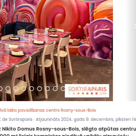
rīvā laika pavadīšanas centrs Rosny-sous-Bois
t de Sortiraparis · Atjaunināts 2024. gada 9. decembris, plksten 1
uz Nikito Domus Rosny-sous-Bois, slēgto atpūtas centru