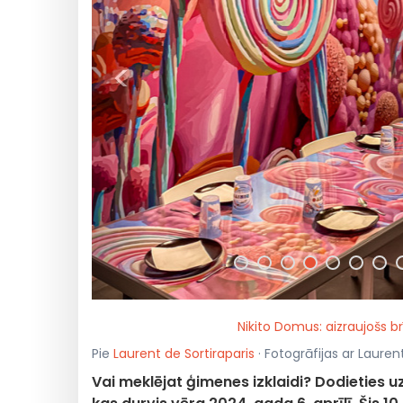
<
Nikito Domus: aizraujošs b
Pie
Laurent de Sortiraparis
· Fotogrāfijas ar Lauren
Vai meklējat ģimenes izklaidi? Dodieties 