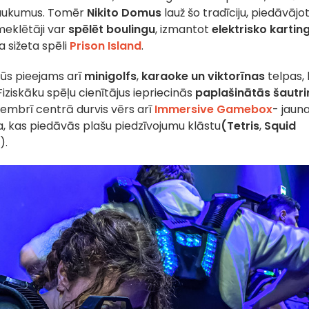
laukumus. Tomēr
Nikito Domus
lauž šo tradīciju, piedāvājo
meklētāji var
spēlēt boulingu
, izmantot
elektrisko kartin
sa sižeta spēli
Prison Island
.
būs pieejams arī
minigolfs
,
karaoke un viktorīnas
telpas,
 Fiziskāku spēļu cienītājus iepriecinās
paplašinātās šautr
cembrī centrā durvis vērs arī
Immersive Gamebox
- jaun
a, kas piedāvās plašu piedzīvojumu klāstu
(Tetris
,
Squid
).