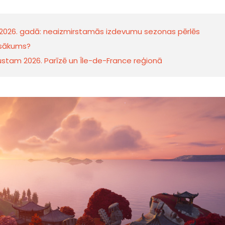
2026. gadā: neaizmirstamās izdevumu sezonas pērlēs
asākums?
gustam 2026. Parīzē un Île-de-France reģionā