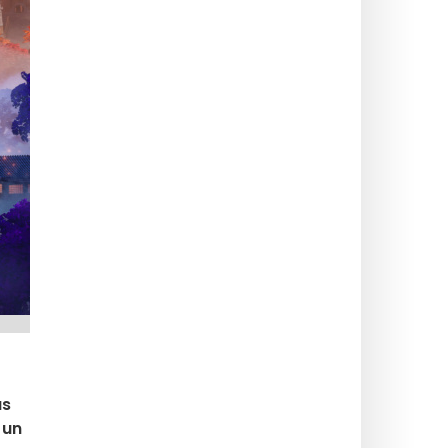
as
 un