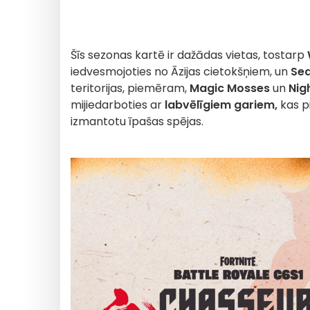
Šīs sezonas kartē ir dažādas vietas, tostarp
iedvesmojoties no Āzijas cietokšņiem, un
Sea
teritorijas, piemēram,
Magic Mosses
un
Nig
mijiedarboties ar
labvēlīgiem gariem,
kas pi
izmantotu īpašas spējas.