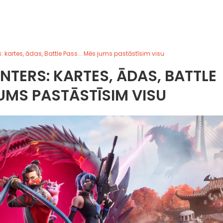
: kartes, ādas, Battle Pass... Mēs jums pastāstīsim visu
TERS: KARTES, ĀDAS, BATTLE
JUMS PASTĀSTĪSIM VISU