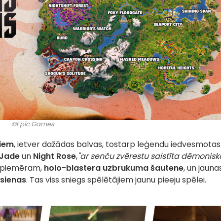
©Epic Games
iem
, ietver dažādas balvas, tostarp leģendu iedvesmotas
Jade
un
Night Rose
,
"ar senču zvērestu saistīta dēmonisk
či, piemēram,
holo-blastera uzbrukuma šautene
, un jauna
 sienas
. Tas viss sniegs spēlētājiem jaunu pieeju spēlei.