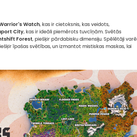
Warrior's Watch
, kas ir cietoksnis, kas veidots,
port City
, kas ir ideāli piemērots tuvcīņām. Svētās
htshift Forest
, piešķir pārdabisku dimensiju. Spēlētāji varē
ešķir īpašas svētības, un izmantot mistiskas maskas, lai