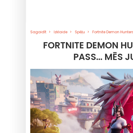
Sagaidīt
Izklaide
Spēļu
Fortnite Demon Hunters
FORTNITE DEMON HUN
PASS... MĒS 