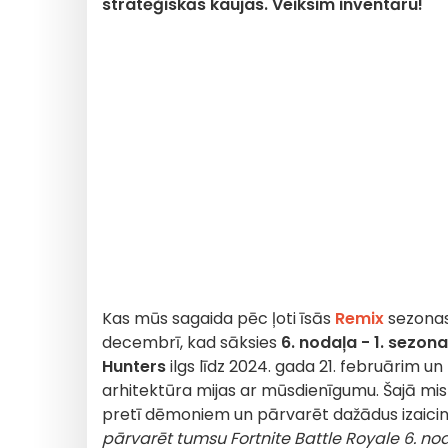
stratēģiskās kaujas. Veiksim inventāru!
Kas mūs sagaida pēc ļoti īsās
Remix
sezona
decembrī, kad sāksies
6. nodaļa - 1. sezona
Hunters
ilgs līdz 2024. gada 21. februārim un
arhitektūra mijas ar mūsdienīgumu. Šajā mis
pretī dēmoniem un pārvarēt dažādus izaicināj
pārvarēt tumsu Fortnite Battle Royale 6. no