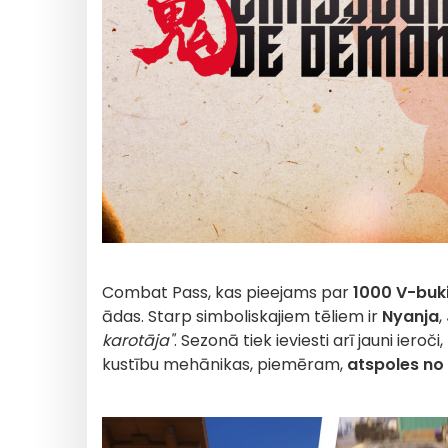
Combat Pass, kas pieejams par
1000 V-buk
ādas. Starp simboliskajiem tēliem ir
Nyanja
,
karotāja"
. Sezonā tiek ieviesti arī jauni iero
kustību mehānikas, piemēram,
atspoles no