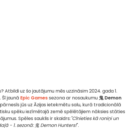
s?
Atbildi uz šo jautājumu mēs uzzināsim 2024. gada 1.
. Šī jaunā
Epic Games
sezona ar nosaukumu
鬼 Demon
 pārnesīs jūs uz Āzijas ietekmētu salu, kurā tradicionālā
tisku spēku iezīmētajā zemē spēlētājiem nāksies stāties
umus. Spēles sauklis ir skaidrs:
"Cīnieties kā roniņi un
daļā - 1. sezonā: 鬼 Demon Hunters!
".