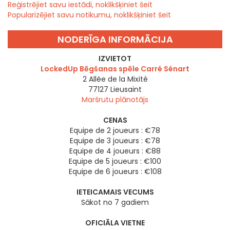
Reģistrējiet savu iestādi, noklikšķiniet šeit
Popularizējiet savu notikumu, noklikšķiniet šeit
NODERĪGA INFORMĀCIJA
IZVIETOT
LockedUp Bēgšanas spēle Carré Sénart
2 Allée de la Mixité
77127
Lieusaint
Maršrutu plānotājs
CENAS
Equipe de 2 joueurs : €78
Equipe de 3 joueurs : €78
Equipe de 4 joueurs : €88
Equipe de 5 joueurs : €100
Equipe de 6 joueurs : €108
IETEICAMAIS VECUMS
Sākot no 7 gadiem
OFICIĀLA VIETNE