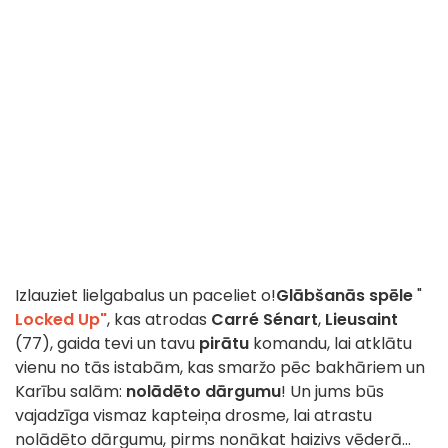
Izlauziet lielgabalus un paceliet o!
Glābšanās spēle
"
Locked Up"
, kas atrodas
Carré Sénart
,
Lieusaint
(77), gaida tevi un tavu
pirātu
komandu, lai atklātu
vienu no tās istabām, kas smaržo pēc bakhāriem un
Karību salām:
nolādēto dārgumu
! Un jums būs
vajadzīga vismaz kapteiņa drosme, lai atrastu
nolādēto dārgumu, pirms nonākat haizivs vēderā...