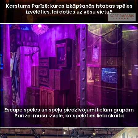
Karstums Parīzē: kuras izkāpšanās istabas spēles
izvēlēties, lai doties uz vēsu vietu?
Escape spēles un spēļu piedzīvojumi lielām grupām
Parīzē: mūsu izvēle, kā spēlēties lielā skaitā