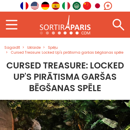
Sagaidīt
Izklaide
Spēļu
Cursed Treasure: Locked Up's pirātisma garšas bēgšanas spēle
CURSED TREASURE: LOCKED
UP'S PIRĀTISMA GARŠAS
BĒGŠANAS SPĒLE