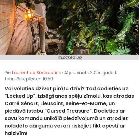
©Locked Up
Pie
Laurent de Sortiraparis
· Atjaunināts 2025. gada 1.
februāris, plksten 10:50
Vai vēlaties dzīvot pirātu dzīvi? Tad dodieties uz
"Locked Up", izbēgšanas spēļu zīmolu, kas atrodas
Carré Sénart, Lieusaint, Seine-et-Marne, un
piedāvā istabu "Cursed Treasure". Dodieties ar
savu komandu unikālā piedzīvojumā un atrodiet
nolādēto dārgumu vai arī riskējiet tikt apēsti ar
haizivīm!