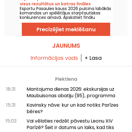
visus rezultātus un katras fināles
Esportu Pasaules kauss 2026 pulcina labākās
čempionus
komandas un spēlētājus starptautiskas
konkurences ainavā. Apskatiet finālu
rezultātus, punktu skaitu, katra turnīra
uzvarētājus un nākamo spēļu kalendāru.
Precizējiet meklēšanu
JAUNUMS
Informācijas vads
+ Lasa
Piektiena
18:31
Mantojuma dienas 2026: ekskursijas uz
Maubuisonas abatiju (95), programma
15:31
Kavinsky nāve: kur un kad notiks Parīzes
bēres?
15:03
Vai vēlaties redzēt pāvestu Leonu XIV
Parīzē? Šeit ir datums un laiks, kad tiks