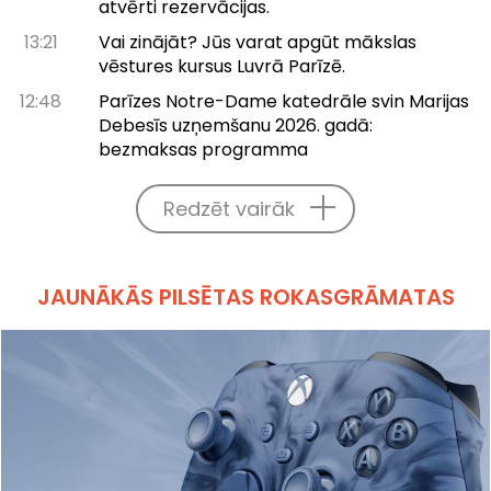
atvērti rezervācijas.
13:21
Vai zinājāt? Jūs varat apgūt mākslas
vēstures kursus Luvrā Parīzē.
12:48
Parīzes Notre-Dame katedrāle svin Marijas
Debesīs uzņemšanu 2026. gadā:
bezmaksas programma
Redzēt vairāk
JAUNĀKĀS PILSĒTAS ROKASGRĀMATAS