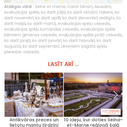
Atslēgas vārdi :
Seine et marne
,
Carré Sénart
,
lieusaint
,
evakuācijas spēle
,
ko darīt jūlijā
,
ko darīt oktobrī
,
hakeris
,
ko
darīt novembrī
,
ko darīt aprīlī
,
ko darīt decembrī
,
ieslēgts
,
ko
darīt maijā
,
ko darīt martā
,
evakuācijas spēļu ceļvedis
,
evakuācijas spēļu komandas ceļvedis
,
evakuācijas spēle
bērniem ģimenes ceļvedis
,
evakuācijas spēle pirāti ceļvedis
,
ko darīt jūnijā
,
ko darīt janvārī
,
ko darīt februārī
,
ko darīt
augustā
,
ko darīt septembrī
,
Likteņiem bagāta spēļu
pieredze: ceļvedis
LASĪT ARĪ ...
Antikvāras preces un
10 ideju, kur doties Seina-
lietotu mantu tirdziņi
et-Marne reģionā šajā