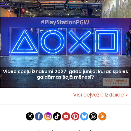
Video spēļu iznākumi 2027. gada jūnijā: kuras spēles
gaidāmas šajā mēnesī?
Visi ceļveži : Izklaide >