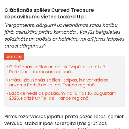
Glābšanās spēles Cursed Treasure
kopsavilkums vietnē Locked Up :
"Pergaments, dārgumi uz nezināmas salas Karību
jūrā, asinskāru pirātu komanda... Vai jūs beigsieties
spīdzināts un apēsts ar haizivīm, vai arī jums izdosies
atrast dārgumus
?
LASĪT ARĪ
Glābšanās spēles un detektīvspēles, ko atklāt
Parīzē un Ildefransas reģionā
Pirātu izlaušanās spēles : telpas, kur var atlaist
ankerus Parīzē un Île-de-France reģionā
Labākie nedēļas pasākumi no 10. līdz 16. augustam
2026. Parīzē un Île-de-France reģionā
Pirms rezervācijas jāpatur prātā dažas lietas: ņemiet
vērā, ka istaba ir īpaši sarežģīta (tās grūtības