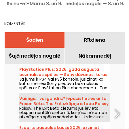
Seinā-et-Marnā 8. un 9.
nedēļas nogalē — 8. un 9.
augustā 2026. gadā - 77
augustā, 2026. gadā
(77)
KOMENTĀRI
Šodien
Rītdiena
Šajā nedēļas nogalē
Nākamnedēļ
PlayStation Plus: 2026. gada augusta
bezmaksas spēles — Sony dāvanas, kuras
Ja jums ir PS4 vai PS5 konsole, jūs zināt, ka
noteikti nevajag palaist garām
katru mēnesi Sony piedāvā bezmaksas
spēles ar PlayStation Plus abonementu. Tad
kādas ir augusta 2026. gada bezmaksas
spēles? Iepazīstieties ar šī mēneša izlasi.
Vainīgs... vai gandrīz? Iepazīstieties ar La
Prison Bêta, The Exit izkāpņu istaba Poissy
Poissy, The Exit Bēta cietums jūs ievieto
eksperimentālā cietumā, kur jūsu nākotne ir
atkarīga no spējas sadarboties. Uzdevums,
kas pārveido izbēgšanas motīvu ar oriģinālu
sižetu.
Esports pasaules kauss 2026: uzziniet