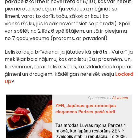
pakāpe izkārtnē ir novērtēta ar 8/10), kas var nebūt
piemērota iesācējiem (ja vēlaties izmēģināt šo
līmeni, varat to darīt, taču, sākot ar kaut ko
vienkāršāku, jūs labāk novērtēsiet šo pieredzi). Spēli
var spēlēt no 2 līdz 6 spēlētājiem, un tā ir pieejama
no 7 gadu vecuma (protams, ar pavadoni).
Lieliska ideja brīvdienai, ja jūtaties kā
pirāts
... Vai arī, ja
meklējat izaicinājumu, kas atbilstu jūsu prasmēm. Un,
kā vienmēr, tas ir lielisks veids, kā izklaidēties kopā ar
ģimeni un draugiem. Kādēļ gan nereisēt sesiju
Locked
Up
?