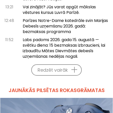
13:21
Vai zinājāt? Jūs varat apgūt mākslas
vēstures kursus Luvrā Parīzē.
12:48
Parīzes Notre-Dame katedrāle svin Marijas
Debesīs uzņemšanu 2026. gadā:
bezmaksas programma
11:52
Labs padoms 2026. gada 15. augustā —
svētku diena: 15 bezmaksas izbraucieni, lai
izbaudītu Mātes Dievmātes debesīs
uzņemšanas nedēļas nogali.
Redzēt vairāk
JAUNĀKĀS PILSĒTAS ROKASGRĀMATAS