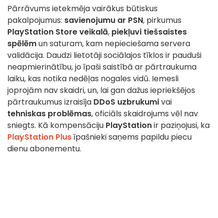
Pārrāvums ietekmēja vairākus būtiskus
pakalpojumus:
savienojumu ar PSN
, pirkumus
PlayStation Store veikalā
,
piekļuvi tiešsaistes
spēlēm
un saturam, kam nepieciešama servera
validācija. Daudzi lietotāji sociālajos tīklos ir pauduši
neapmierinātību, jo īpaši saistībā ar pārtraukuma
laiku, kas notika nedēļas nogales vidū. Iemesli
joprojām nav skaidri, un, lai gan dažus iepriekšējos
pārtraukumus izraisīja
DDoS uzbrukumi
vai
tehniskas problēmas
, oficiāls skaidrojums vēl nav
sniegts. Kā kompensāciju
PlayStation
ir paziņojusi, ka
PlayStation Plus
īpašnieki saņems papildu piecu
dienu abonementu.