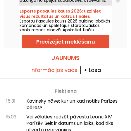
atkarīga no spējas sadarboties. Uzdevums,
kas pārveido izbēgšanas motīvu ar oriģinālu
sižetu.
Esports pasaules kauss 2026: uzziniet
visus rezultātus un katras fināles
Esportu Pasaules kauss 2026 pulcina labākās
čempionus
komandas un spēlētājus starptautiskas
konkurences ainavā. Apskatiet finālu
rezultātus, punktu skaitu, katra turnīra
uzvarētājus un nākamo spēļu kalendāru.
Precizējiet meklēšanu
JAUNUMS
Informācijas vads
+ Lasa
Piektiena
15:31
Kavinsky nāve: kur un kad notiks Parīzes
bēres?
15:03
Vai vēlaties redzēt pāvestu Leonu XIV
Parīzē? Šeit ir datums un laiks, kad tiks
atvērti rezervācijas.