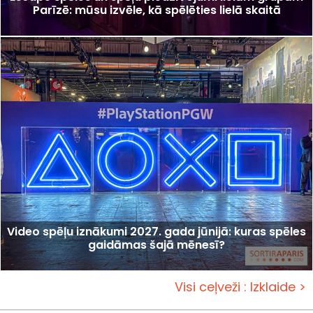
Parīzē: mūsu izvēle, kā spēlēties lielā skaitā
Video spēļu iznākumi 2027. gada jūnijā: kuras spēles
gaidāmas šajā mēnesī?
Visi ceļveži : Izklaide >