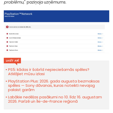
problēmu,
" paziņoja uzņēmums.
LASĪT ARĪ
PS5: kādas ir šobrīd nepieciešamās spēles?
Atklājiet mūsu izlasi
PlayStation Plus: 2026. gada augusta bezmaksas
spēles — Sony dāvanas, kuras noteikti nevajag
palaist garām
Labākie nedēļas pasākumi no 10. līdz 16. augustam
2026. Parīzē un Île-de-France reģionā