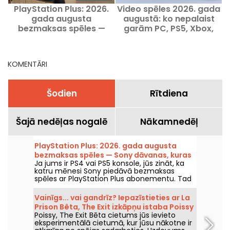
PlayStation Plus: 2026.
Video spēles 2026. gada
gada augusta
augustā: ko nepalaist
bezmaksas spēles —
garām PC, PS5, Xbox,
Sony dāvanas, kuras
Switch un Switch 2
noteikti nevajag palaist
garām
KOMENTĀRI
Šodien
Rītdiena
Šajā nedēļas nogalē
Nākamnedēļ
PlayStation Plus: 2026. gada augusta
bezmaksas spēles — Sony dāvanas, kuras
Ja jums ir PS4 vai PS5 konsole, jūs zināt, ka
noteikti nevajag palaist garām
katru mēnesi Sony piedāvā bezmaksas
spēles ar PlayStation Plus abonementu. Tad
kādas ir augusta 2026. gada bezmaksas
spēles? Iepazīstieties ar šī mēneša izlasi.
Vainīgs... vai gandrīz? Iepazīstieties ar La
Prison Bêta, The Exit izkāpņu istaba Poissy
Poissy, The Exit Bēta cietums jūs ievieto
eksperimentālā cietumā, kur jūsu nākotne ir