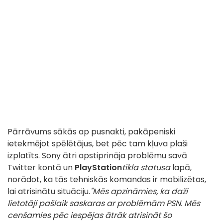
Pārrāvums sākās ap pusnakti, pakāpeniski
ietekmējot spēlētājus, bet pēc tam kļuva plaši
izplatīts. Sony ātri apstiprināja problēmu savā
Twitter kontā un
PlayStation
tīkla statusa
lapā,
norādot, ka tās tehniskās komandas ir mobilizētas,
lai atrisinātu situāciju.
"Mēs apzināmies, ka daži
lietotāji pašlaik saskaras ar problēmām PSN. Mēs
cenšamies pēc iespējas ātrāk atrisināt šo