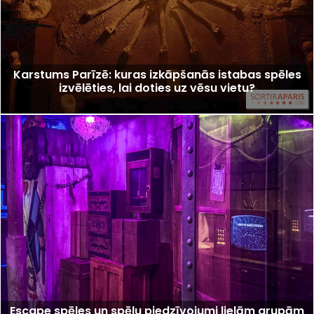
Karstums Parīzē: kuras izkāpšanās istabas spēles
izvēlēties, lai doties uz vēsu vietu?
Escape spēles un spēļu piedzīvojumi lielām grupām