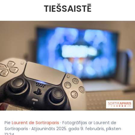
TIEŠSAISTĒ
Pie
Laurent de Sortiraparis
· Fotogrāfijas ar Laurent de
Sortiraparis · Atjaunināts 2025. gada 9. februāris, plksten
12:24