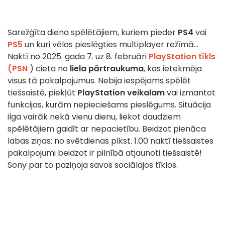
Sarežģīta diena spēlētājiem, kuriem pieder
PS4
vai
PS5
un kuri vēlas pieslēgties multiplayer režīmā...
Naktī no 2025. gada 7. uz 8. februāri
PlayStation tīkls
(PSN
) cieta no
liela pārtraukuma
, kas ietekmēja
visus tā pakalpojumus. Nebija iespējams spēlēt
tiešsaistē, piekļūt
PlayStation veikalam
vai izmantot
funkcijas, kurām nepieciešams pieslēgums. Situācija
ilga vairāk nekā vienu dienu, liekot daudziem
spēlētājiem gaidīt ar nepacietību. Beidzot pienāca
labas ziņas: no svētdienas plkst. 1.00 naktī tiešsaistes
pakalpojumi beidzot ir pilnībā atjaunoti tiešsaistē!
Sony par to paziņoja savos sociālajos tīklos.