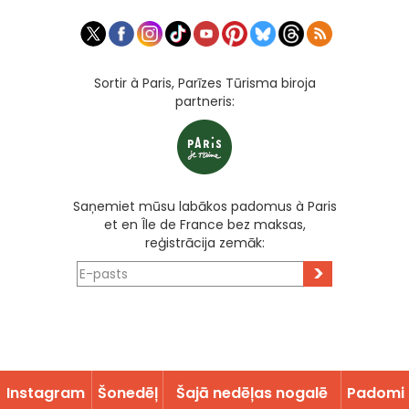
Sortir à Paris, Parīzes Tūrisma biroja
partneris:
Saņemiet mūsu labākos padomus à Paris
et en Île de France bez maksas,
reģistrācija zemāk:
>
Instagram
Šonedēļ
Šajā nedēļas nogalē
Padomi