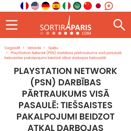
Sagaidīt
Izklaide
Spēļu
PlayStation Network (PSN) darbības pārtraukums visā pasaulē:
tiešsaistes pakalpojumi beidzot atkal darbojas tiešsaistē
PLAYSTATION NETWORK
(PSN) DARBĪBAS
PĀRTRAUKUMS VISĀ
PASAULĒ: TIEŠSAISTES
PAKALPOJUMI BEIDZOT
ATKAL DARBOJAS