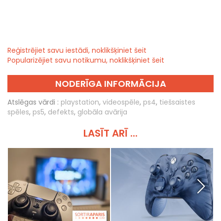
Reģistrējiet savu iestādi, noklikšķiniet šeit
Popularizējiet savu notikumu, noklikšķiniet šeit
NODERĪGA INFORMĀCIJA
Atslēgas vārdi :
playstation
,
videospēle
,
ps4
,
tiešsaistes
spēles
,
ps5
,
defekts
,
globāla avārija
LASĪT ARĪ ...