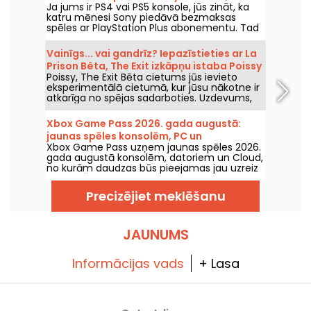
Ja jums ir PS4 vai PS5 konsole, jūs zināt, ka
noteikti nevajag palaist garām
katru mēnesi Sony piedāvā bezmaksas
spēles ar PlayStation Plus abonementu. Tad
kādas ir augusta 2026. gada bezmaksas
spēles? Iepazīstieties ar šī mēneša izlasi.
Vainīgs... vai gandrīz? Iepazīstieties ar La
Prison Bêta, The Exit izkāpņu istaba Poissy
Poissy, The Exit Bēta cietums jūs ievieto
eksperimentālā cietumā, kur jūsu nākotne ir
atkarīga no spējas sadarboties. Uzdevums,
kas pārveido izbēgšanas motīvu ar oriģinālu
sižetu.
Xbox Game Pass 2026. gada augustā:
jaunas spēles konsolēm, PC un
Xbox Game Pass uzņem jaunas spēles 2026.
mākoņpakalpojumā
gada augustā konsolēm, datoriem un Cloud,
no kurām daudzas būs pieejamas jau uzreiz
izlaižot. Šie ir galvenie papildinājumi, kurus
Microsoft paziņojis šī pakalpojuma
Precizējiet meklēšanu
abonentiem.
JAUNUMS
Informācijas vads
+ Lasa