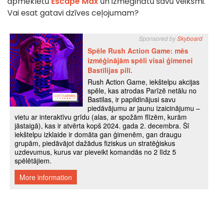
apmeklētu
Escape Max
un izmēģinātu savu veiksmi.
Vai esat gatavi dzīves ceļojumam?