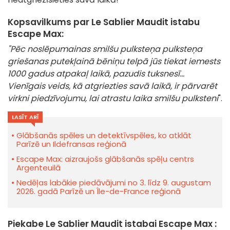
Kopsavilkums par Le Sablier Maudit istabu
Escape Max:
"Pēc noslēpumainas smilšu pulksteņa pulksteņa
griešanas putekļainā bēniņu telpā jūs tiekat iemests
1000 gadus atpakaļ laikā, pazudis tuksnesī...
Vienīgais veids, kā atgriezties savā laikā, ir pārvarēt
virkni piedzīvojumu, lai atrastu laika smilšu pulksteni
".
LASĪT ARĪ
Glābšanās spēles un detektīvspēles, ko atklāt
Parīzē un Ildefransas reģionā
Escape Max: aizraujošs glābšanās spēļu centrs
Argenteuilā
Nedēļas labākie piedāvājumi no 3. līdz 9. augustam
2026. gadā Parīzē un Île-de-France reģionā
Piekabe Le Sablier Maudit istabai Escape Max :