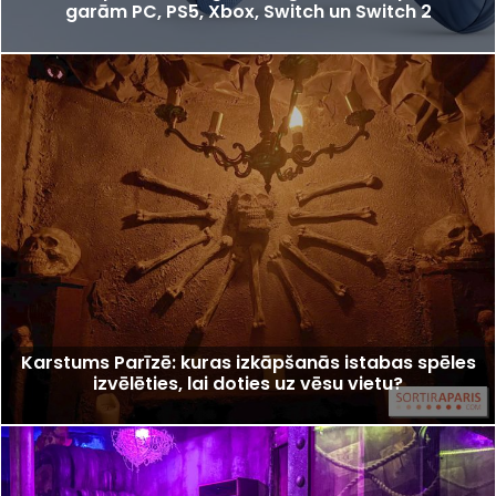
garām PC, PS5, Xbox, Switch un Switch 2
Karstums Parīzē: kuras izkāpšanās istabas spēles
izvēlēties, lai doties uz vēsu vietu?