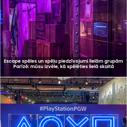
Escape spēles un spēļu piedzīvojumi lielām grupām
Parīzē: mūsu izvēle, kā spēlēties lielā skaitā