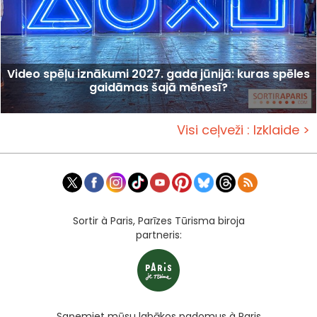
Video spēļu iznākumi 2027. gada jūnijā: kuras spēles
gaidāmas šajā mēnesī?
Visi ceļveži : Izklaide >
Sortir à Paris, Parīzes Tūrisma biroja
partneris:
Saņemiet mūsu labākos padomus à Paris