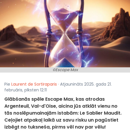
©Escape Max
Pie
Laurent de Sortiraparis
· Atjaunināts 2025. gada 21.
februāris, plksten 12:11
Glābšanās spēle Escape Max, kas atrodas
Argenteuil, Val-d'Oise, aicina jūs atklāt vienu no
tās noslēpumainajām istabām: Le Sablier Maudit.
Ceļojiet atpakaļ laikā uz savu risku un pagūstiet
izbēgt no tuksneša, pirms vēl nav par vēlu!