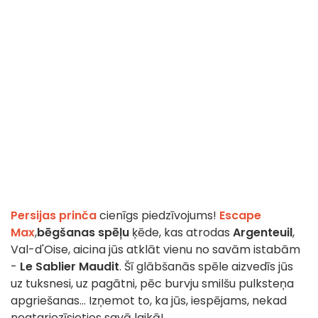
Persijas prinča
cienīgs piedzīvojums!
Escape
Max
,
bēgšanas spēļu
ķēde, kas atrodas
Argenteuil
,
Val-d'Oise, aicina jūs atklāt vienu no savām istabām
-
Le Sablier Maudit
. Šī glābšanās spēle aizvedīs jūs
uz tuksnesi, uz pagātni, pēc burvju smilšu pulksteņa
apgriešanas... Izņemot to, ka jūs, iespējams, nekad
neatgriezīsieties savā laikā!