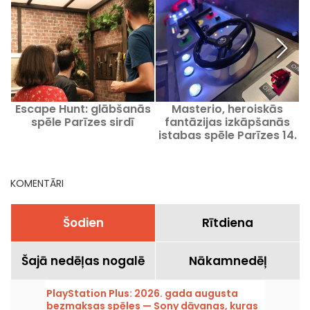
Escape Hunt: glābšanās
Masterio, heroiskās
spēle Parīzes sirdī
fantāzijas izkāpšanās
istabas spēle Parīzes 14.
rajonā
KOMENTĀRI
Šodien
Rītdiena
Šajā nedēļas nogalē
Nākamnedēļ
PlayStation Plus: 2026. gada augusta
bezmaksas spēles — Sony dāvanas, kuras