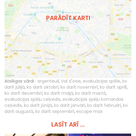
PARĀDĪT KARTI
Atslēgas vārdi :
argenteuil
,
Val d'oise
,
evakuācijas spēle
,
ko
darīt jūlijā
,
ko darīt oktobrī
,
ko darīt novembrī
,
ko darīt aprīlī
,
ko darīt decembrī
,
ko darīt maijā
,
ko darīt martā
,
evakuācijas spēļu ceļvedis
,
evakuācijas spēļu komandas
ceļvedis
,
ko darīt jūnijā
,
ko darīt janvārī
,
ko darīt februārī
,
ko
darīt augustā
,
ko darīt septembrī
,
escape max
LASĪT ARĪ ...