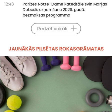
12:48
Parīzes Notre-Dame katedrāle svin Marijas
Debesīs uzņemšanu 2026. gadā:
bezmaksas programma
Redzēt vairāk
JAUNĀKĀS PILSĒTAS ROKASGRĀMATAS