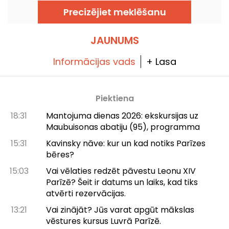
piedzīvot daudz virkni festivālu pasākumu.
Precizējiet meklēšanu
Šeit ir šīs vasaras 2026. gada programma!
JAUNUMS
Informācijas vads
+ Lasa
Piektiena
18:31
Mantojuma dienas 2026: ekskursijas uz
Maubuisonas abatiju (95), programma
15:31
Kavinsky nāve: kur un kad notiks Parīzes
bēres?
15:03
Vai vēlaties redzēt pāvestu Leonu XIV
Parīzē? Šeit ir datums un laiks, kad tiks
atvērti rezervācijas.
13:21
Vai zinājāt? Jūs varat apgūt mākslas
vēstures kursus Luvrā Parīzē.