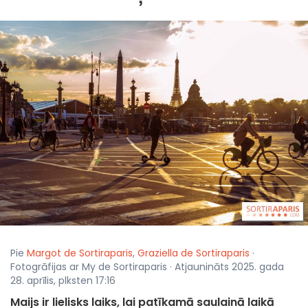
Pie
Margot de Sortiraparis
,
Graziella de Sortiraparis
·
Fotogrāfijas ar My de Sortiraparis · Atjaunināts 2025. gada
28. aprīlis, plksten 17:16
Maijs ir lielisks laiks, lai patīkamā saulainā laikā