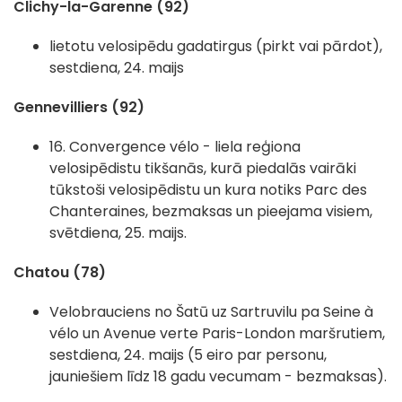
Clichy-la-Garenne (92)
lietotu velosipēdu gadatirgus (pirkt vai pārdot),
sestdiena, 24. maijs
Gennevilliers (92)
16. Convergence vélo - liela reģiona
velosipēdistu tikšanās, kurā piedalās vairāki
tūkstoši velosipēdistu un kura notiks Parc des
Chanteraines, bezmaksas un pieejama visiem,
svētdiena, 25. maijs.
Chatou (78)
Velobrauciens no Šatū uz Sartruvilu pa Seine à
vélo un Avenue verte Paris-London maršrutiem,
sestdiena, 24. maijs (5 eiro par personu,
jauniešiem līdz 18 gadu vecumam - bezmaksas).