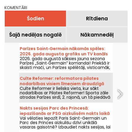
KOMENTĀRI
Šodien
Rītdiena
Šajā nedēļas nogalē
Nākamnedēļ
Parīzes Saint‑Germain nākamās spēles:
2026. gada augusta grafiks un TV kanāls
2026. gada augustā sāksies jauna sezona
Parīzes „Saint‑Germain” komandai! Priekšā ir
skaisti mači, un Parīzes spēlētāji, visticamāk,
turpinās vākt trofejas kopā ar Luisu Enriku.
Culte Reformer: reformatora pilates
nodarbības visiem līmeņiem draudzīgā
Culte Reformer ir lieliska vieta, kur sākt
atmosfērā.
nodarbības ar Pilates Reformer! Sporta zāle
atrodas Parīzes sirdī, 2. rajonā, un tā piedāvā
dažādu līmeņu Reformer Pilates nodarbības
siltā un viesmīlīgā vidē.
Nakts sesijas Parc des Princesā:
iepazīšanās ar PSG aizkulisēm nakts laikā
Vai vēlaties iepazīt Paris Saint-Germain un
un svētku noskaņa ar DJ setiem
Parc des Princes aizkulišu dzīvi unikālā
vasaras gaisotnē? Izbaudiet nakts sesijas, lai
stadionu varētu apmeklēt arī naktī un