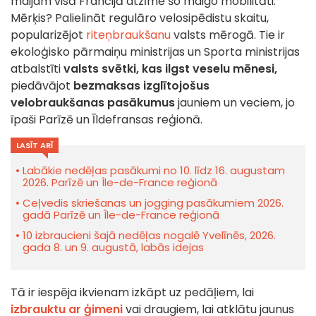
maijam visā Francijā atzīmē šo maigo mobilitāti.
Mērķis? Palielināt regulāro velosipēdistu skaitu,
popularizējot
riteņbraukšanu
valsts mērogā. Tie ir
ekoloģisko pārmaiņu ministrijas un Sporta ministrijas
atbalstīti
valsts svētki, kas ilgst veselu mēnesi,
piedāvājot
bezmaksas
izglītojošus
velobraukšanas pasākumus
jauniem un veciem, jo
īpaši Parīzē un Īldefransas reģionā.
LASĪT ARĪ
Labākie nedēļas pasākumi no 10. līdz 16. augustam
2026. Parīzē un Île-de-France reģionā
Ceļvedis skriešanas un jogging pasākumiem 2026.
gadā Parīzē un Île-de-France reģionā
10 izbraucieni šajā nedēļas nogalē Yvelīnēs, 2026.
gada 8. un 9. augustā, labās idejas
Tā ir iespēja ikvienam izkāpt uz pedāļiem, lai
izbrauktu ar ģimeni
vai draugiem, lai atklātu jaunus