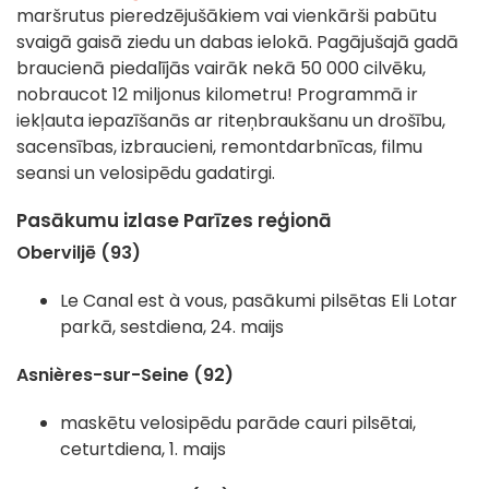
maršrutus pieredzējušākiem vai vienkārši pabūtu
svaigā gaisā ziedu un dabas ielokā. Pagājušajā gadā
braucienā piedalījās vairāk nekā 50 000 cilvēku,
nobraucot 12 miljonus kilometru! Programmā ir
iekļauta iepazīšanās ar riteņbraukšanu un drošību,
sacensības, izbraucieni, remontdarbnīcas, filmu
seansi un velosipēdu gadatirgi.
Pasākumu izlase Parīzes reģionā
Oberviljē (93)
Le Canal est à vous, pasākumi pilsētas Eli Lotar
parkā, sestdiena, 24. maijs
Asnières-sur-Seine (92)
maskētu velosipēdu parāde cauri pilsētai,
ceturtdiena, 1. maijs