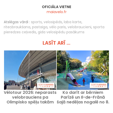
OFICIĀLA VIETNE
maiavelo.fr
Atslēgas vārdi :
sports
,
velosipēds
,
laba karte
,
riteņbraukšana
,
pastaiga
,
vélo paris
,
velobraucieni
,
sporta
pieredzes ceļvedis
,
gida velosipēdu pasākums
LASĪT ARĪ ...
Vélotour 2026: neparasts
Ko darīt ar bērniem
L
velobrauciens pa
Parīzē un Il-de-Frānā
Olimpisko spēļu takām
šajā nedēļas nogalē no 8.
ziemeļos no Parīzes
līdz 9. augustam 2026.
gadā?