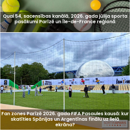
Quai 54, sacensības kanālā, 2026. gada jūlija sporta
pasākumi Parīzē un Île-de-France reģionā
Fan zones Parīzē 2026. gada FIFA Pasaules kausā: kur
skatīties Spānijas un Argentīnas finālu uz lielā
ekrāna?