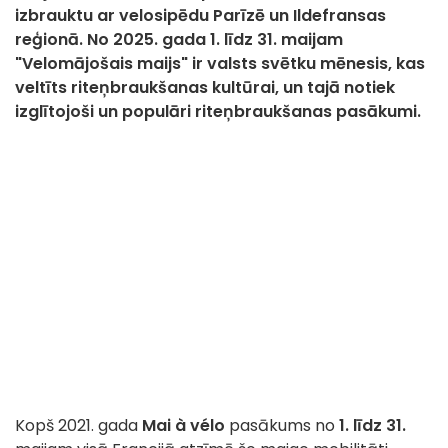
izbrauktu ar velosipēdu Parīzē un Ildefransas
reģionā. No 2025. gada 1. līdz 31. maijam
"Velomājošais maijs" ir valsts svētku mēnesis, kas
veltīts riteņbraukšanas kultūrai, un tajā notiek
izglītojoši un populāri riteņbraukšanas pasākumi.
Kopš 2021. gada
Mai à vélo
pasākums no
1. līdz 31.