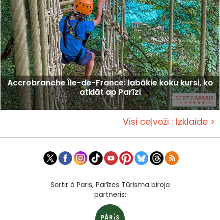
Accrobranche Île-de-France: labākie koku kursi, ko
atklāt ap Parīzi
Visi ceļveži : Izklaide >
Sortir à Paris, Parīzes Tūrisma biroja
partneris: