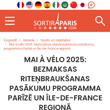
Sagaidīt
Izklaide
Sports un labklājība
Mai à vélo 2025: bezmaksas riteņbraukšanas pasākumu
programma Parīzē un Île-de-France reģionā
MAI À VÉLO 2025:
BEZMAKSAS
RITEŅBRAUKŠANAS
PASĀKUMU PROGRAMMA
PARĪZĒ UN ÎLE-DE-FRANCE
REĢIONĀ