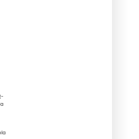
E
-
la
ola