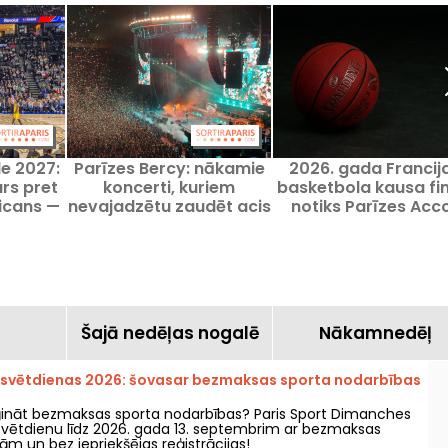
le 2027:
Parīzes Bercy: nākamie
2026. gada Francij
rs pret
koncerti, kuriem
basketbola kausa fin
icans —
nevajadzētu zaudēt acis
notiks Parīzes Acc
 spēli
arēnā
a
Šajā nedēļas nogalē
Nākamnedēļ
 svētdienas 2026: šovasar bezmaksas sporta nodarbības
ģināt bezmaksas sporta nodarbības? Paris Sport Dimanches
 svētdienu līdz 2026. gada 13. septembrim ar bezmaksas
m un bez iepriekšējas reģistrācijas!