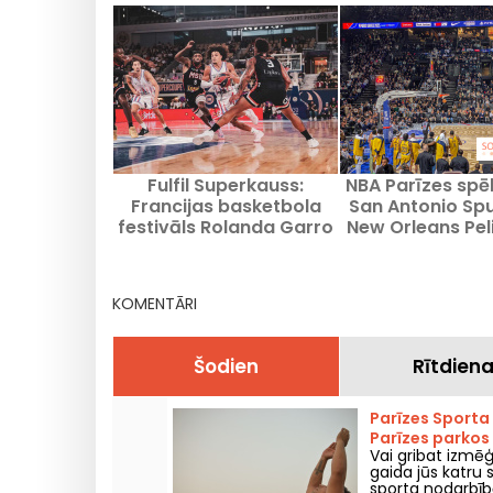
Fulfil Superkauss:
NBA Parīzes spē
Francijas basketbola
San Antonio Spu
festivāls Rolanda Garro
New Orleans Pel
stadionā
uzzini visu par
Bercy
KOMENTĀRI
Šodien
Rītdien
Parīzes Sporta
Parīzes parkos
Vai gribat izmē
gaida jūs katru
sporta nodarbībā