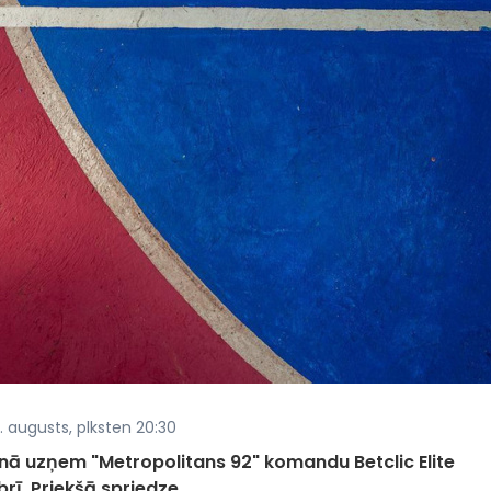
. augusts, plksten 20:30
ēnā uzņem "Metropolitans 92" komandu Betclic Elite
brī. Priekšā spriedze.