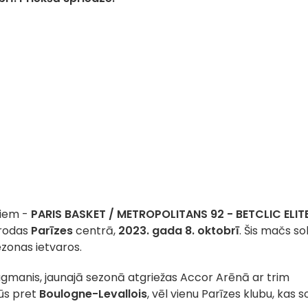
miem -
PARIS BASKET / METROPOLITANS 92 - BETCLIC ELIT
trodas
Parīzes
centrā,
2023. gada 8. oktobrī
. Šis mačs so
zonas ietvaros.
lagmanis, jaunajā sezonā atgriežas Accor Arēnā ar trim
ūs pret
Boulogne-Levallois
, vēl vienu Parīzes klubu, kas s