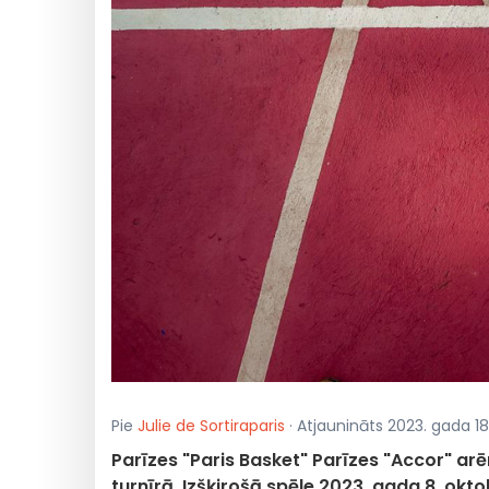
Pie
Julie de Sortiraparis
· Atjaunināts 2023. gada 18
Parīzes "Paris Basket" Parīzes "Accor" ar
turnīrā. Izšķirošā spēle 2023. gada 8. okto