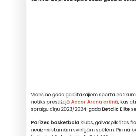
Viens no gada gaidītākajiem sporta notiku
notiks prestižajā
Accor Arena arēnā
, kas a
spraigu cīņu 2023/2024. gada
Betclic Elite
se
Parīzes basketbola
klubs, galvaspilsētas f
neaizmirstamām svinīgām spēlēm. Pirmā b