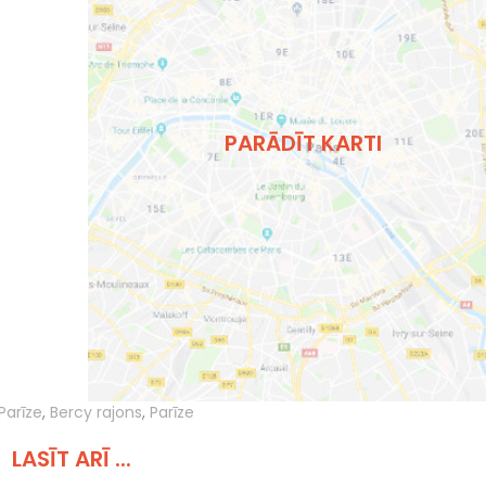
PARĀDĪT KARTI
Parīze
,
Bercy rajons
,
Parīze
LASĪT ARĪ ...