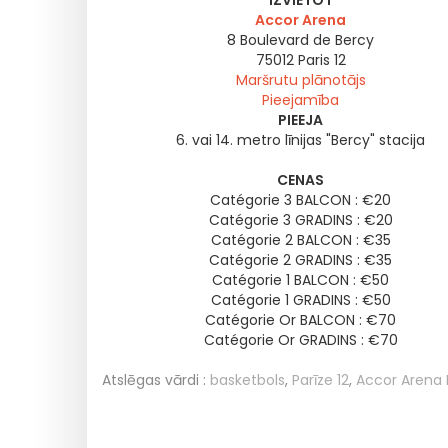
IZVIETOT
Accor Arena
8 Boulevard de Bercy
75012
Paris 12
Maršrutu plānotājs
Pieejamība
PIEEJA
6. vai 14. metro līnijas "Bercy" stacija
CENAS
Catégorie 3 BALCON : €20
Catégorie 3 GRADINS : €20
Catégorie 2 BALCON : €35
Catégorie 2 GRADINS : €35
Catégorie 1 BALCON : €50
Catégorie 1 GRADINS : €50
Catégorie Or BALCON : €70
Catégorie Or GRADINS : €70
Atslēgas vārdi :
basketbols
,
Parīze 12
,
Accor Arena 