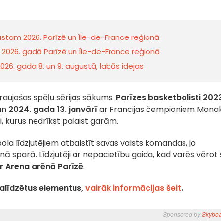
gustam 2026. Parīzē un Île-de-France reģionā
2026. gadā Parīzē un Île-de-France reģionā
2026. gada 8. un 9. augustā, labās idejas
zraujošas spēļu sērijas sākums.
Parīzes basketbolisti
2023
 un
2024. gada 13. janvārī
ar Francijas čempioniem Monak
i, kurus nedrīkst palaist garām.
tbola līdzjutējiem atbalstīt savas valsts komandas, jo
ilnā sparā. Līdzjutēji ar nepacietību gaida, kad varēs vērot 
r Arena arēnā
Parīzē
.
palīdzētus elementus,
vairāk informācijas šeit
.