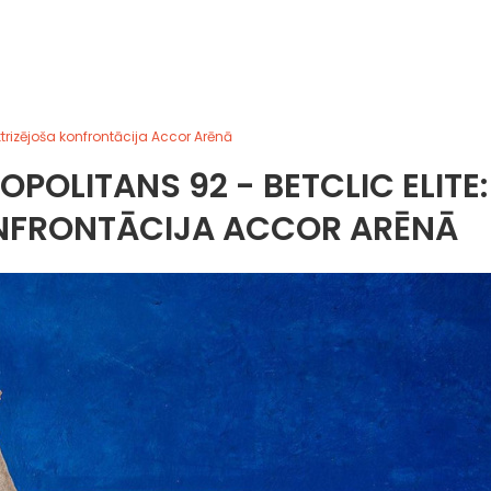
trizējoša konfrontācija Accor Arēnā
OPOLITANS 92 - BETCLIC ELITE:
ONFRONTĀCIJA ACCOR ARĒNĀ