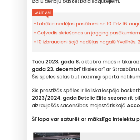
izcilu derbiju basketbola līdzjutējiem.
LASĪT ARĪ
Labākie nedēļas pasākumi no 10. līdz 16. au
Ceļvedis skriešanas un jogging pasākumiem 
10 izbraucieni šajā nedēļas nogalē Yvelīnēs, 
Taču
2023. gada 8.
oktobra mačs ir tikai ai
gada 23. decembrī
tiksies arī ar Strasbūru
Šīs spēles solās būt nozīmīgi sporta notikum
Šīs prestižās spēles ir lieliska iespēja baske
2023/2024. gada
Betclic Elite
sezona
rit p
aizraujošās sacensības majestātiskajā
Acco
Šī lapa var saturēt ar mākslīgo intelektu 