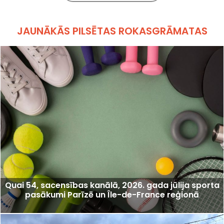
JAUNĀKĀS PILSĒTAS ROKASGRĀMATAS
Quai 54, sacensības kanālā, 2026. gada jūlija sporta
pasākumi Parīzē un Île-de-France reģionā