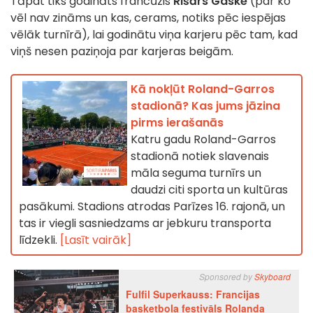
Tāpat tiks godināts francūzis
Rišārs Gaskē
(par ko
vēl nav zināms un kas, cerams, notiks pēc iespējas
vēlāk turnīrā), lai godinātu viņa karjeru pēc tam, kad
viņš nesen paziņoja par karjeras beigām.
Kā nokļūt Roland-Garros
stadionā? Kas jums jāzina
pirms ierašanās
Katru gadu Roland-Garros
stadionā notiek slavenais
māla seguma turnīrs un
daudzi citi sporta un kultūras
pasākumi. Stadions atrodas Parīzes 16. rajonā, un
tas ir viegli sasniedzams ar jebkuru transporta
līdzekli.
[Lasīt vairāk]