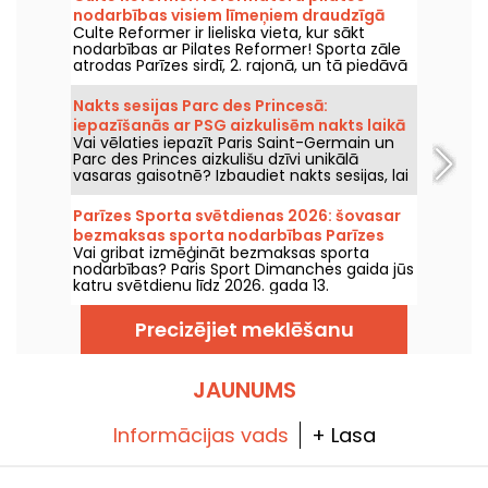
nodarbības visiem līmeņiem draudzīgā
Culte Reformer ir lieliska vieta, kur sākt
atmosfērā.
nodarbības ar Pilates Reformer! Sporta zāle
atrodas Parīzes sirdī, 2. rajonā, un tā piedāvā
dažādu līmeņu Reformer Pilates nodarbības
siltā un viesmīlīgā vidē.
Nakts sesijas Parc des Princesā:
iepazīšanās ar PSG aizkulisēm nakts laikā
Vai vēlaties iepazīt Paris Saint-Germain un
un svētku noskaņa ar DJ setiem
Parc des Princes aizkulišu dzīvi unikālā
vasaras gaisotnē? Izbaudiet nakts sesijas, lai
stadionu varētu apmeklēt arī naktī un
piedzīvot daudz virkni festivālu pasākumu.
Parīzes Sporta svētdienas 2026: šovasar
Šeit ir šīs vasaras 2026. gada programma!
bezmaksas sporta nodarbības Parīzes
Vai gribat izmēģināt bezmaksas sporta
parkos
nodarbības? Paris Sport Dimanches gaida jūs
katru svētdienu līdz 2026. gada 13.
septembrim ar bezmaksas sporta
nodarbībām un bez iepriekšējas reģistrācijas!
Precizējiet meklēšanu
JAUNUMS
Informācijas vads
+ Lasa