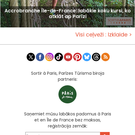
Accrobranche Île-de-France: labākie koku kursi, ko
atklāt ap Parīzi
Visi ceļveži : Izklaide >
Sortir à Paris, Parīzes Tūrisma biroja
partneris:
Saņemiet mūsu labākos padomus à Paris
et en Île de France bez maksas,
reģistrācija zemāk: