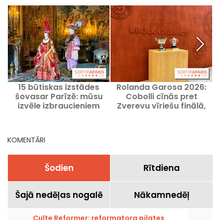
15 būtiskas izstādes
Rolanda Garosa 2026:
šovasar Parīzē: mūsu
Cobolli cīnās pret
k
izvēle izbraucieniem
Zverevu vīriešu finālā,
cikos varēs noskatīties
spēli?
KOMENTĀRI
Šodien
Rītdiena
Šajā nedēļas nogalē
Nākamnedēļ
Culte Reformer: reformatora pilates