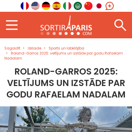
Sagaidīt
Izklaide
Sports un labklājība
Roland-Garros 2025: veltījums un izstāde par godu Rafaelam
Nadalam
ROLAND-GARROS 2025:
VELTĪJUMS UN IZSTĀDE PAR
GODU RAFAELAM NADALAM