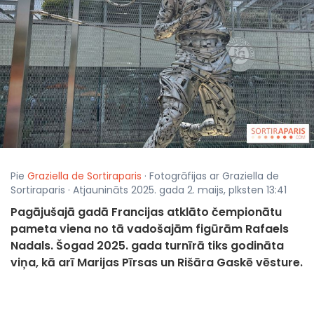
Pie
Graziella de Sortiraparis
· Fotogrāfijas ar Graziella de
Sortiraparis · Atjaunināts 2025. gada 2. maijs, plksten 13:41
Pagājušajā gadā Francijas atklāto čempionātu
pameta viena no tā vadošajām figūrām Rafaels
Nadals. Šogad 2025. gada turnīrā tiks godināta
viņa, kā arī Marijas Pīrsas un Rišāra Gaskē vēsture.