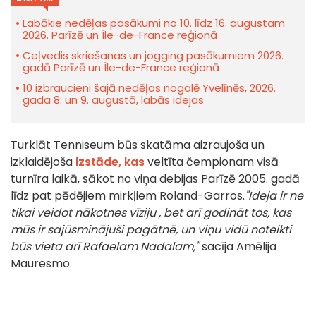
Labākie nedēļas pasākumi no 10. līdz 16. augustam
2026. Parīzē un Île-de-France reģionā
Ceļvedis skriešanas un jogging pasākumiem 2026.
gadā Parīzē un Île-de-France reģionā
10 izbraucieni šajā nedēļas nogalē Yvelīnēs, 2026.
gada 8. un 9. augustā, labās idejas
Turklāt Tenniseum būs skatāma aizraujoša un
izklaidējoša
izstāde, kas
veltīta čempionam visā
turnīra laikā, sākot no viņa debijas Parīzē 2005. gadā
līdz pat pēdējiem mirkļiem Roland-Garros.
"Ideja ir ne
tikai veidot nākotnes
vīziju
, bet arī godināt tos, kas
mūs ir sajūsminājuši pagātnē, un viņu vidū noteikti
būs vieta arī Rafaelam Nadalam,"
sacīja Amēlija
Mauresmo.