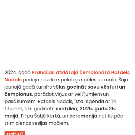
2024. gadā
Francijas atklātajā čempionātā
Rafaels
Nadals
pēdējo reizi kā spēlētājs spēlēs
uz
māla. Šajā
jaunajā gadā turnīrs vēlas
godināt savu vēsturi un
čempionus
, parādot viņus ar veltījumiem un
pasākumiem. Rafaels Nadals, īsta leģenda ar 14
tituliem, tiks godināts
svētdien, 2025. gada 25.
maijā,
Filipa Šatjē kortā, un
ceremonija
notiks pēc
trim dienas sesijas mačiem.
LASĪT ARĪ