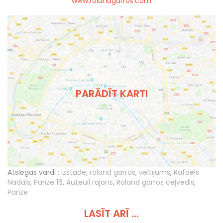
www.rolandgarros.com
PARĀDĪT KARTI
Atslēgas vārdi :
izstāde
,
roland garros
,
veltījums
,
Rafaels
Nadals
,
Parīze 16
,
Auteuil rajons
,
Roland garros ceļvedis
,
Parīze
LASĪT ARĪ ...