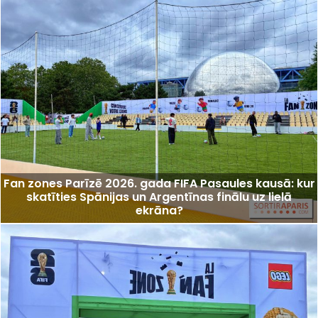
Fan zones Parīzē 2026. gada FIFA Pasaules kausā: kur
skatīties Spānijas un Argentīnas finālu uz lielā
ekrāna?