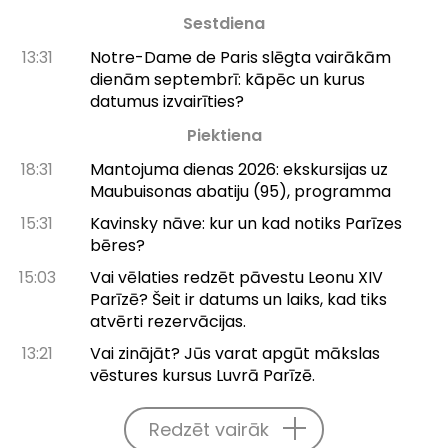
Sestdiena
13:31
Notre-Dame de Paris slēgta vairākām
dienām septembrī: kāpēc un kurus
datumus izvairīties?
Piektiena
18:31
Mantojuma dienas 2026: ekskursijas uz
Maubuisonas abatiju (95), programma
15:31
Kavinsky nāve: kur un kad notiks Parīzes
bēres?
15:03
Vai vēlaties redzēt pāvestu Leonu XIV
Parīzē? Šeit ir datums un laiks, kad tiks
atvērti rezervācijas.
13:21
Vai zinājāt? Jūs varat apgūt mākslas
vēstures kursus Luvrā Parīzē.
Redzēt vairāk