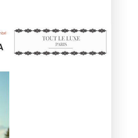
mbrī
A