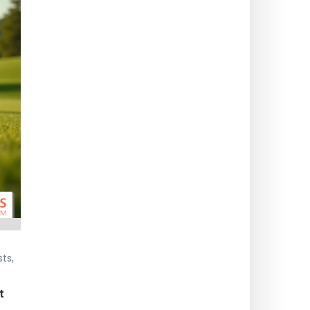
ts,
t