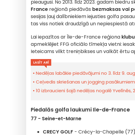
pieaugusi.
No 2013. līdz 2023. gadam biedru sk
France
reģionā piedāvās
bezmaksas vai 
sesijas ļauj dalībniekiem iejusties golfa pasa
tas viss notiek draudzīgā un nepiespiestā a
Lai iepazītos ar Île-de-France reģiona
klubu
apmeklējiet FFG oficiālo tīmekļa vietni:
ies
Ieteicams vilkt treniņbikses un valkāt ērtu 
LASĪT ARĪ
Nedēļas labākie piedāvājumi no 3. līdz 9. a
Ceļvedis skriešanas un jogging pasākumiem 
10 izbraucieni šajā nedēļas nogalē Yvelīnēs, 
Piedalās golfa laukumi Ile-de-France
77 - Seine-et-Marne
CRECY GOLF
- Crécy-la-Chapelle (77