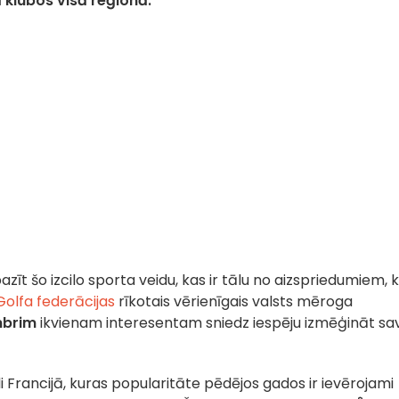
klubos visā reģionā.
azīt šo izcilo sporta veidu, kas ir tālu no aizspriedumiem, k
Golfa federācijas
rīkotais vērienīgais valsts mēroga
mbrim
ikvienam interesentam sniedz iespēju izmēģināt sa
ēli Francijā, kuras popularitāte pēdējos gados ir ievērojami