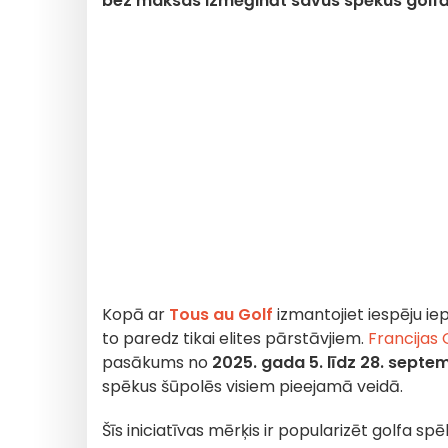
bez maksas izmēģināt savus spēkus golfā 
Kopā ar
Tous au Golf
izmantojiet iespēju iep
to paredz tikai elites pārstāvjiem.
Francijas 
pasākums no
2025. gada 5. līdz 28. septe
spēkus šūpolēs visiem pieejamā veidā.
Šīs iniciatīvas mērķis ir popularizēt golfa sp