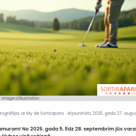
Image d'illustration
togrāfijas ar My de Sortiraparis · Atjaunināts 2025. gada 27. augus
 numuram! No 2025. gada 5. līdz 28. septembrim jūs vara