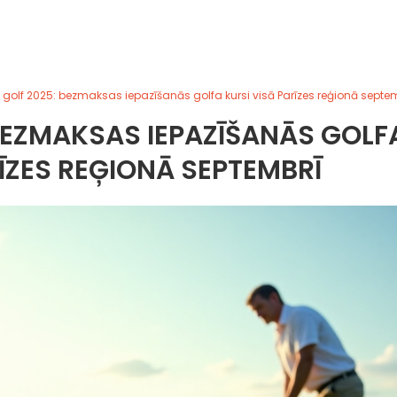
golf 2025: bezmaksas iepazīšanās golfa kursi visā Parīzes reģionā septe
BEZMAKSAS IEPAZĪŠANĀS GOLF
RĪZES REĢIONĀ SEPTEMBRĪ