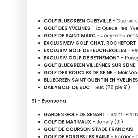
GOLF BLUEGREEN GUERVILLE
- Guerville
GOLF DES YVELINES
- La Queue-les-Yve
GOLF DE SAINT MARC
- Jouy-en-Josas
EXCLUSIVEIV GOLF CHAT. ROCHEFORT
EXCLUSIV GOLF DE FEUCHEROLLES
- Fe
EXCLUSIV GOLF DE BETHEMONT
- Poiss
GOLF BLUEGREEN VILLENNES SUR SEINE
-
GOLF DES BOUCLES DE SEINE
- Moisson
BLUEGREEN SAINT QUENTIN EN YVELINES
DAILYGOLF DE BUC
- Buc (78 pie 91)
91 - Esonsona
GARDEN GOLF DE SENART
- Saint-Pierr
GOLF DE MARIVAUX
- Janvry (91)
GOLF DE COURSON STADE FRANCAIS
-
GOLF DE FORGES LES BAINS
- Forges-le