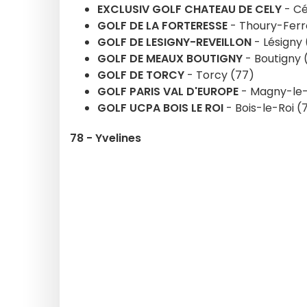
EXCLUSIV GOLF CHATEAU DE CELY
- Cé
GOLF DE LA FORTERESSE
- Thoury-Ferr
GOLF DE LESIGNY-REVEILLON
- Lésigny 
GOLF DE MEAUX BOUTIGNY
- Boutigny 
GOLF DE TORCY
- Torcy (77)
GOLF PARIS VAL D'EUROPE
- Magny-le-
GOLF UCPA BOIS LE ROI
- Bois-le-Roi (
78 - Yvelines