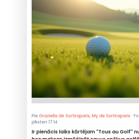
Pie
Graziella de Sortiraparis
,
My de Sortiraparis
· Fo
plksten 17:14
Ir pienācis laiks kārtējam "Tous au Golf"