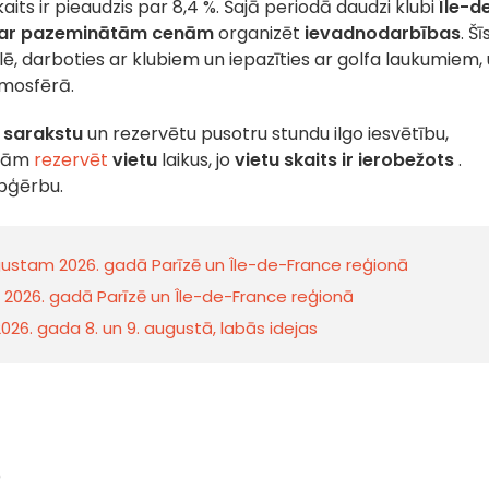
aits ir pieaudzis par 8,4 %.
Šajā periodā daudzi klubi
Île-d
par pazeminātām cenām
organizēt
ievadnodarbības
.
Šī
ulē, darboties ar klubiem un iepazīties ar golfa laukumiem,
tmosfērā.
 sarakstu
un rezervētu pusotru stundu ilgo iesvētību,
akām
rezervēt
vietu
laikus, jo
vietu skaits ir ierobežots
.
apģērbu.
ugustam 2026. gadā Parīzē un Île-de-France reģionā
2026. gadā Parīzē un Île-de-France reģionā
2026. gada 8. un 9. augustā, labās idejas
)