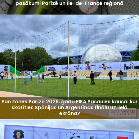
pasākumi Parīzē un Île-de-France reģionā
Fan zones Parīzē 2026. gada FIFA Pasaules kausā: kur
skatīties Spānijas un Argentīnas finālu uz lielā
ekrāna?