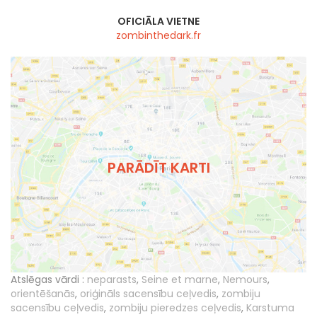
OFICIĀLA VIETNE
zombinthedark.fr
PARĀDĪT KARTI
Atslēgas vārdi :
neparasts
,
Seine et marne
,
Nemours
,
orientēšanās
,
oriģināls sacensību ceļvedis
,
zombiju
sacensību ceļvedis
,
zombiju pieredzes ceļvedis
,
Karstuma