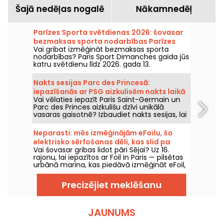
Šajā nedēļas nogalē
Nākamnedēļ
Parīzes Sporta svētdienas 2026: šovasar
bezmaksas sporta nodarbības Parīzes
Vai gribat izmēģināt bezmaksas sporta
parkos
nodarbības? Paris Sport Dimanches gaida jūs
katru svētdienu līdz 2026. gada 13.
septembrim ar bezmaksas sporta
nodarbībām un bez iepriekšējas reģistrācijas!
Nakts sesijas Parc des Princesā:
iepazīšanās ar PSG aizkulisēm nakts laikā
Vai vēlaties iepazīt Paris Saint-Germain un
un svētku noskaņa ar DJ setiem
Parc des Princes aizkulišu dzīvi unikālā
vasaras gaisotnē? Izbaudiet nakts sesijas, lai
stadionu varētu apmeklēt arī naktī un
piedzīvot daudz virkni festivālu pasākumu.
Neparasti: mēs izmēģinājām eFoilu, šo
Šeit ir šīs vasaras 2026. gada programma!
elektrisko sērfošanas dēli, kas slid pa
Vai šovasar gribas lidot pāri Sējai? Uz 16.
Seinai, marinas pie 16. rajona.
rajonu, lai iepazītos ar Foil in Paris — pilsētas
urbānā marina, kas piedāvā izmēģināt eFoil,
šo futuristisko elektrisko dēli. Mēs
izmēģinājām šo neparasto (un
Precizējiet meklēšanu
atsvaidzinošo) aktivitāti — starp slidēšanu,
plūstošā baseina un pludmales kluba
noskaņu.
JAUNUMS