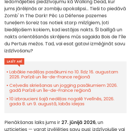
Iedomājieties piedzīvojumu kā Walking Dead, kur
jums jārēķinās ar zombiju apokalipsi... Tieši to piedāvā
Zomb' In The Dark! Pēc La Défense pazemes
tuneļiem šoreiz tas notiek starp milzīgiem, ļoti
biedējošiem kokiem, kad iestājas nakts. Šī bailīgā un
nakts orientēšanās skrējiens mūs sagaida Bois de l’île
du Pertuis mežos. Tad, vai esat gatavi izmēģināt savu
izdzīvošanu?
LASĪT ARĪ
Labākie nedēļas pasākumi no 10. līdz 16. augustam
2026. Parīzē un Île-de-France reģionā
Ceļvedis skriešanas un jogging pasākumiem 2026.
gadā Parīzē un Île-de-France reģionā
10 izbraucieni šajā nedēļas nogalē Yvelīnēs, 2026.
gada 8. un 9. augustā, labās idejas
Pienākšanas laiks jums ir
27. jūnijā 2026
, un
uzticieties — varat izvēlēties savu pusi: izdzīvojušie vai