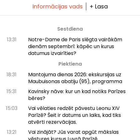
Informācijas vads
+ Lasa
Sestdiena
13:31
Notre-Dame de Paris slēgta vairākām
dienām septembrī: kāpēc un kurus
datumus izvairīties?
Piektiena
18:31
Mantojuma dienas 2026: ekskursijas uz
Maubuisonas abatiju (95), programma
15:31
Kavinsky nāve: kur un kad notiks Parīzes
bēres?
15:03
Vai vēlaties redzēt pāvestu Leonu XIV
Parīzē? Šeit ir datums un laiks, kad tiks
atvērti rezervācijas.
13:21
Vai zinājāt? Jūs varat apgūt mākslas
vēstures kursus Luvrā Parīzē.