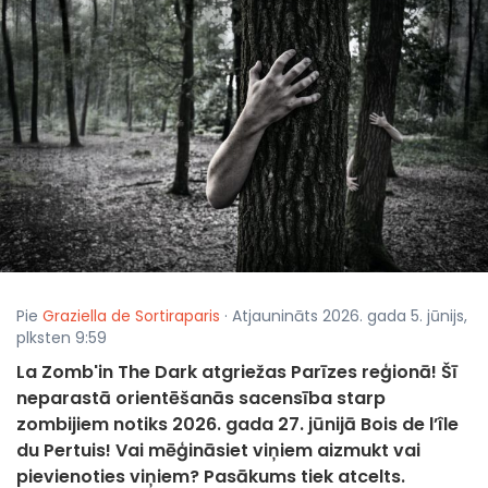
Pie
Graziella de Sortiraparis
· Atjaunināts 2026. gada 5. jūnijs,
plksten 9:59
La Zomb'in The Dark atgriežas Parīzes reģionā! Šī
neparastā orientēšanās sacensība starp
zombijiem notiks 2026. gada 27. jūnijā Bois de l’île
du Pertuis! Vai mēģināsiet viņiem aizmukt vai
pievienoties viņiem? Pasākums tiek atcelts.