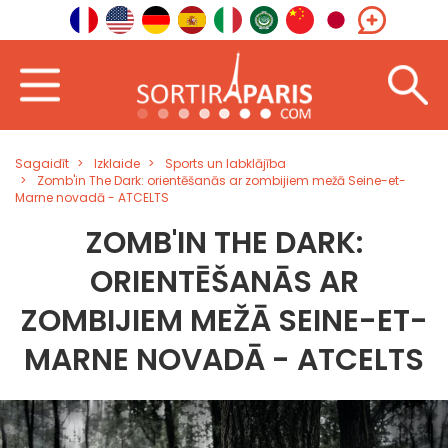
Sagaidīt
Izklaide
Sports un labklājība
Zomb'in The Dark: orientēšanās ar zombijiem mežā Seine-et-
Marne novadā - ATCELTS
ZOMB'IN THE DARK:
ORIENTĒŠANĀS AR
ZOMBIJIEM MEŽĀ SEINE-ET-
MARNE NOVADĀ - ATCELTS