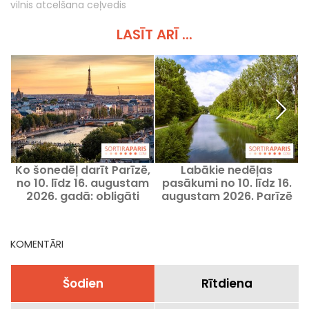
vilnis atcelšana ceļvedis
LASĪT ARĪ ...
Ko šonedēļ darīt Parīzē,
Labākie nedēļas
no 10. līdz 16. augustam
pasākumi no 10. līdz 16.
2026. gadā: obligāti
augustam 2026. Parīzē
apmeklējami pasākumi
un Île-de-France reģionā
a
KOMENTĀRI
Šodien
Rītdiena