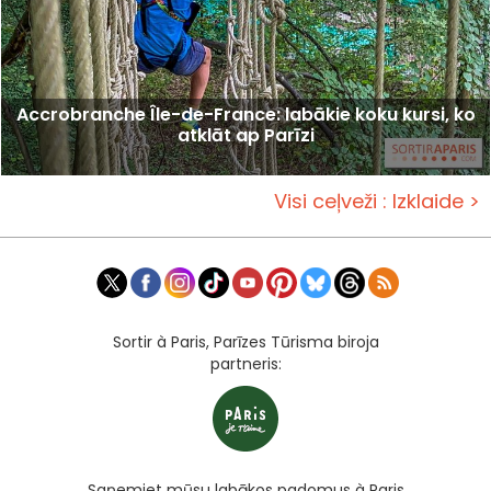
Accrobranche Île-de-France: labākie koku kursi, ko
atklāt ap Parīzi
Visi ceļveži : Izklaide >
Sortir à Paris, Parīzes Tūrisma biroja
partneris:
Saņemiet mūsu labākos padomus à Paris