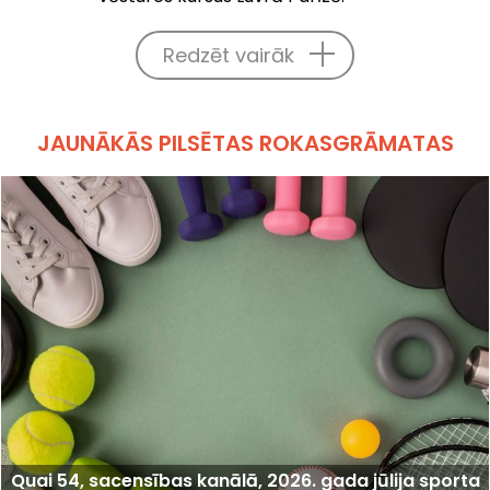
Redzēt vairāk
JAUNĀKĀS PILSĒTAS ROKASGRĀMATAS
Quai 54, sacensības kanālā, 2026. gada jūlija sporta