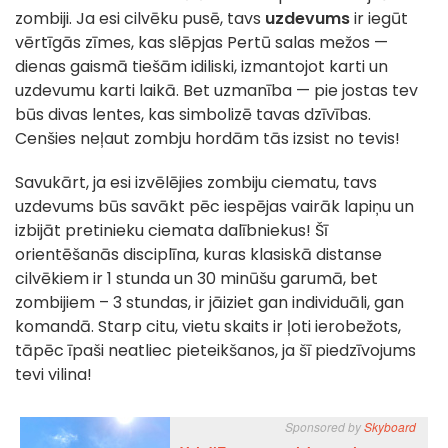
zombiji. Ja esi cilvēku pusē, tavs
uzdevums
ir iegūt
vērtīgās zīmes, kas slēpjas Pertū salas mežos —
dienas gaismā tiešām idiliski, izmantojot karti un
uzdevumu karti laikā. Bet uzmanība — pie jostas tev
būs divas lentes, kas simbolizē tavas dzīvības.
Cenšies neļaut zombju hordām tās izsist no tevis!
Savukārt, ja esi izvēlējies zombiju ciematu, tavs
uzdevums būs savākt pēc iespējas vairāk lapiņu un
izbijāt pretinieku ciemata dalībniekus! Šī
orientēšanās disciplīna, kuras klasiskā distanse
cilvēkiem ir 1 stunda un 30 minūšu garumā, bet
zombijiem – 3 stundas, ir jāiziet gan individuāli, gan
komandā. Starp citu, vietu skaits ir ļoti ierobežots,
tāpēc īpaši neatliec pieteikšanos, ja šī piedzīvojums
tevi vilina!