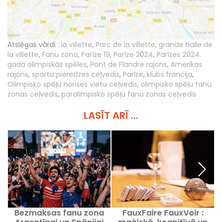
Atslēgas vārdi :
la villette
,
Parc de la villette
,
grande halle de
la villette
,
Fanu zona
,
Parīze 19
,
Parīze 2024
,
Parīzes 2024.
gada olimpiskās spēles
,
Pont de Flandre rajons
,
Amerikas
rajons
,
sporta pieredzes ceļvedis
,
Parīze
,
klubs francija
,
Olimpisko spēļu norises vietu ceļvedis
,
olimpisko spēļu fanu
zonas ceļvedis
,
paralimpisko spēļu fanu zonas ceļvedis
LASĪT ARĪ ...
Bezmaksas fanu zona
FauxFaire FauxVoir :