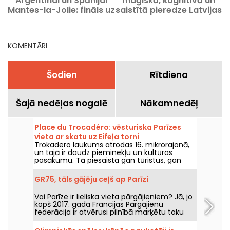
Argentīnai un Spānijai
maģiskā, kognitīvā un
Mantes-la-Jolie: fināls uz
saistītā pieredze Latvijas
lielā ekrāna
lielajā La Villette halle
KOMENTĀRI
Šodien
Rītdiena
Šajā nedēļas nogalē
Nākamnedēļ
Place du Trocadéro: vēsturiska Parīzes
vieta ar skatu uz Eifeļa torni
Trokadero laukums atrodas 16. mikrorajonā,
un tajā ir daudz pieminekļu un kultūras
pasākumu. Tā piesaista gan tūristus, gan
mūžam dzīvojošos parīziešus, jo no tās
paveras nepārspējams skats uz Eifeļa torni.
GR75, tāls gājēju ceļš ap Parīzi
Vai Parīze ir lieliska vieta pārgājieniem? Jā, jo
kopš 2017. gada Francijas Pārgājienu
federācija ir atvērusi pilnībā marķētu taku
apkārt Parīzei visiem pastaigu entuziastiem.