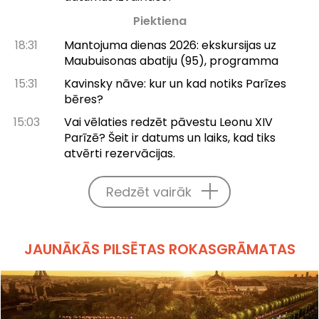
Piektiena
18:31
Mantojuma dienas 2026: ekskursijas uz
Maubuisonas abatiju (95), programma
15:31
Kavinsky nāve: kur un kad notiks Parīzes
bēres?
15:03
Vai vēlaties redzēt pāvestu Leonu XIV
Parīzē? Šeit ir datums un laiks, kad tiks
atvērti rezervācijas.
Redzēt vairāk
JAUNĀKĀS PILSĒTAS ROKASGRĀMATAS