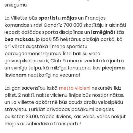
sniegumu.
La Villette būs
sportistu mājas
un Francijas
komandas sirds! Gandrīz 700 000 skatītāju ir aicināti
iepazīt dažādas sporta disciplīnas un
izmēģināt
tās
bez maksas
, jo īpaši 55 hektārus plašajā parkā, kā
arī vērot augstākā līmeņa sportistu
paraugdemonstrējumus. Īsta ballīšu vieta
galvaspilsētas sirdī, Club France ir veidota kā jautra
un svinīga telpa, kā milzīga fanu zona, kas
pieejama
ikvienam
neatkarīgi no vecuma!
Lai gan sacensību laikā
metro vilcieni
nekursēs līdz
plkst. 2 naktī, nakts vilcienu līnijas būs nostiprinātas,
un La Villette apkārtnē būs daudz drošu velosipēdu
stāvvietu. Turklāt brīvdabas pasākumi beigsies
pulksten 23.00, tāpēc ikviens, kas vēlas, varēs nokļūt
mājās ar sabiedrisko transportu!