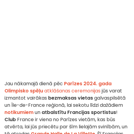
Jau nākamajā dienā pēc
Parīzes 2024. gada
Olimpisko spēļu
atklāšanas ceremonijas
jūs varat
izmantot vairākas
bezmaksas vietas
galvaspilsētā
un Île-de-France reģionā, lai sekotu līdzi dažādiem
notikumiem
un
atbalstītu Francijas sportistus
!
Club
France ir viena no Parīzes vietām, kas būs
atvērta, lai jūs priecētu par šīm lielajām svinībām, un
tā atrodas
Grande Halle de La Villette
. Šī Francijas