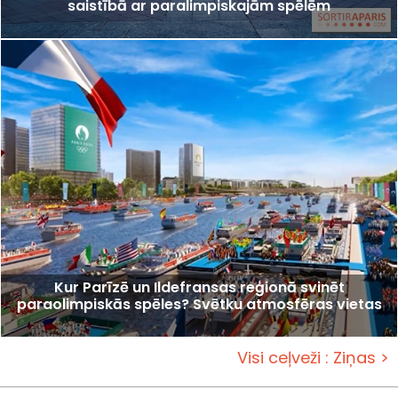
saistībā ar paralimpiskajām spēlēm
Kur Parīzē un Ildefransas reģionā svinēt
paraolimpiskās spēles? Svētku atmosfēras vietas
Visi ceļveži : Ziņas >