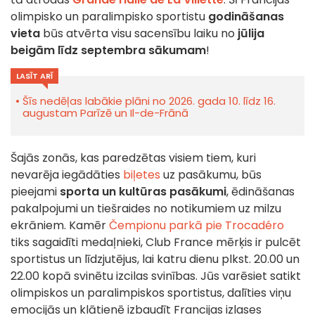
olimpisko un paralimpisko sportistu
godināšanas
vieta
būs atvērta visu sacensību laiku no
jūlija
beigām līdz septembra sākumam
!
LASĪT ARĪ
Šīs nedēļas labākie plāni no 2026. gada 10. līdz 16.
augustam Parīzē un Il-de-Frānā
Šajās zonās, kas paredzētas visiem tiem, kuri
nevarēja iegādāties
biļetes
uz pasākumu, būs
pieejami
sporta un kultūras pasākumi
, ēdināšanas
pakalpojumi un tiešraides no notikumiem uz milzu
ekrāniem. Kamēr
Čempionu parkā pie Trocadéro
tiks sagaidīti medaļnieki, Club France mērķis ir pulcēt
sportistus un līdzjutējus, lai katru dienu plkst. 20.00 un
22.00 kopā svinētu izcilas svinības. Jūs varēsiet satikt
olimpiskos un paralimpiskos sportistus, dalīties viņu
emocijās un klātienē izbaudīt Francijas izlases