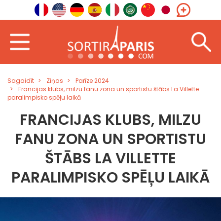
Sagaidīt
Ziņas
Parīze 2024
Francijas klubs, milzu fanu zona un sportistu štābs La Villette
paralimpisko spēļu laikā
FRANCIJAS KLUBS, MILZU
FANU ZONA UN SPORTISTU
ŠTĀBS LA VILLETTE
PARALIMPISKO SPĒĻU LAIKĀ