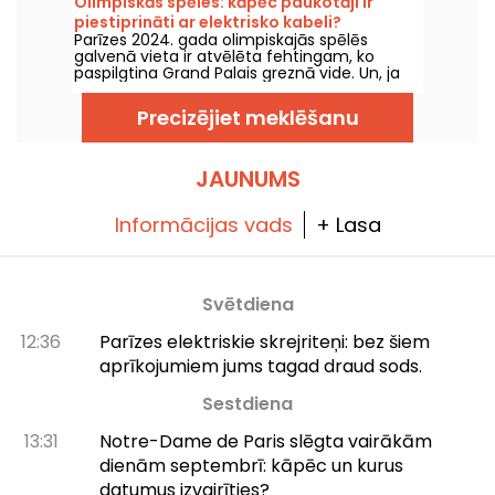
Olimpiskās spēles: kāpēc paukotāji ir
piestiprināti ar elektrisko kabeli?
Parīzes 2024. gada olimpiskajās spēlēs
galvenā vieta ir atvēlēta fehtingam, ko
paspilgtina Grand Palais greznā vide. Un, ja
jūs interesē, kāpēc paukotāji ir piestiprināti ar
elektrības vadiem, labā ziņa ir tā, ka mēs
Precizējiet meklēšanu
jums to varam izskaidrot!
JAUNUMS
Informācijas vads
+ Lasa
Svētdiena
12:36
Parīzes elektriskie skrejriteņi: bez šiem
aprīkojumiem jums tagad draud sods.
Sestdiena
13:31
Notre-Dame de Paris slēgta vairākām
dienām septembrī: kāpēc un kurus
datumus izvairīties?