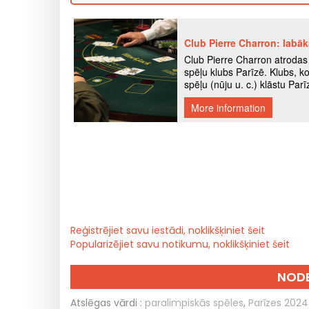
Reģistrējiet savu iestādi, noklikšķiniet šeit
Popularizējiet savu notikumu, noklikšķiniet šeit
NODE
Atslēgas vārdi :
paralimpiskās spēles
,
Parīzes 2024