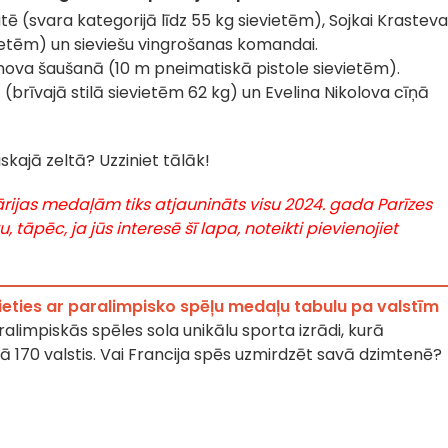
tē (svara kategorijā līdz 55 kg sievietēm), Sojkai Krasteva
vietēm) un sieviešu vingrošanas komandai.
nova šaušanā (10 m pneimatiskā pistole sievietēm).
 (brīvajā stilā sievietēm 62 kg) un Evelina Nikolova cīņā
skajā zeltā? Uzziniet tālāk!
ārijas medaļām tiks atjaunināts visu 2024. gada Parīzes
 tāpēc, ja jūs interesē šī lapa, noteikti pievienojiet
ieties ar paralimpisko spēļu medaļu tabulu pa valstīm
alimpiskās spēles sola unikālu sporta izrādi, kurā
ā 170 valstis. Vai Francija spēs uzmirdzēt savā dzimtenē?