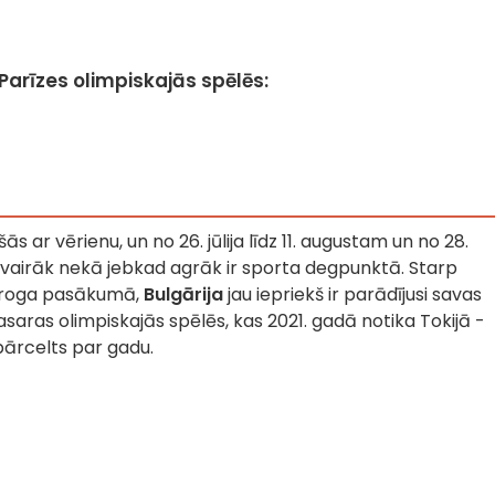
arīzes olimpiskajās spēlēs:
šās ar vērienu, un no 26. jūlija līdz 11. augustam un no 28.
 vairāk nekā jebkad agrāk ir sporta degpunktā. Starp
mēroga pasākumā,
Bulgārija
jau iepriekš ir parādījusi savas
vasaras olimpiskajās spēlēs, kas 2021. gadā notika Tokijā -
pārcelts par gadu.