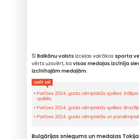
Šī
Balkānu valsts
izceļas vairākos
sporta v
vērts uzsvērt, ka
visas medaļas izcīnīja sie
izcīnītajām medaļām
.
LASĪT ARĪ
Parīzes 2024. gada olimpiskās spēles: Itālija
spēlēs
Parīzes 2024. gada olimpiskās spēles: Brazīl
Parīzes 2024. gada olimpiskās un paralimpisk
Bulgārijas sniegums un medaļas Tokijas