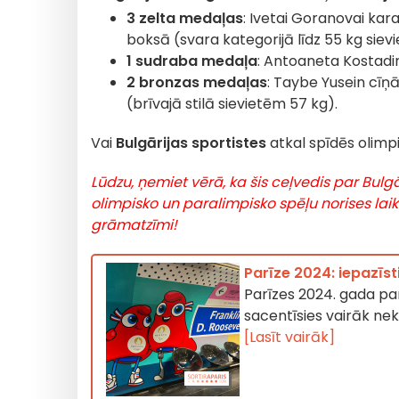
3 zelta medaļas
: Ivetai Goranovai kara
boksā (svara kategorijā līdz 55 kg sie
1 sudraba medaļa
: Antoaneta Kostadi
2 bronzas medaļas
: Taybe Yusein cīņā
(brīvajā stilā sievietēm 57 kg).
Vai
Bulgārijas sportistes
atkal spīdēs olimpi
Lūdzu, ņemiet vērā, ka šis ceļvedis par Bulg
olimpisko un paralimpisko spēļu norises laiku,
grāmatzīmi!
Parīze 2024: iepazīst
Parīzes 2024. gada par
sacentīsies vairāk nek
[Lasīt vairāk]