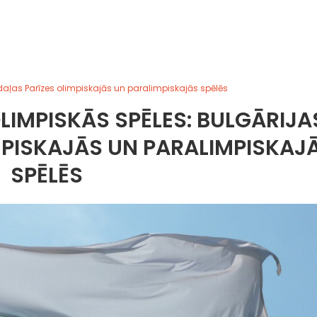
daļas Parīzes olimpiskajās un paralimpiskajās spēlēs
OLIMPISKĀS SPĒLES: BULGĀRIJA
MPISKAJĀS UN PARALIMPISKAJ
SPĒLĒS