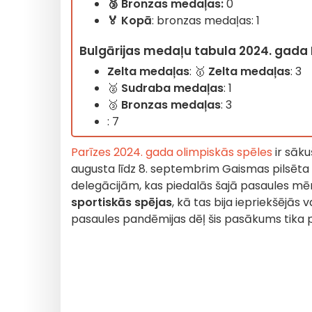
🥉
Bronzas medaļas:
0
🏅 Kopā
: bronzas medaļas: 1
Bulgārijas medaļu tabula 2024. gada P
Zelta medaļas
: 🥇
Zelta medaļas
: 3
🥈
Sudraba medaļas
: 1
🥉
Bronzas medaļas
: 3
:
7
Parīzes 2024. gada olimpiskās spēles
ir sāku
augusta līdz 8. septembrim Gaismas pilsēta
delegācijām, kas piedalās šajā pasaules 
sportiskās spējas
, kā tas bija iepriekšējās 
pasaules pandēmijas dēļ šis pasākums tika 