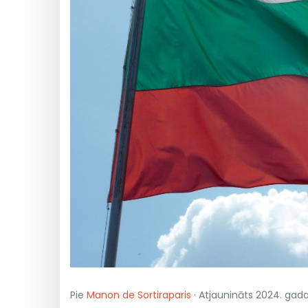
Pie
Manon de Sortiraparis
· Atjaunināts 2024. gada