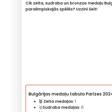
Cik zelta, sudraba un bronzas medaļu Bulg
paralimpiskajās spēlēs? Uzzini šeit!
Bulgārijas medaļu tabula Parīzes 202
🥇
Zelta medaļas
: 1
🥈
Sudraba
medaļas
: 0