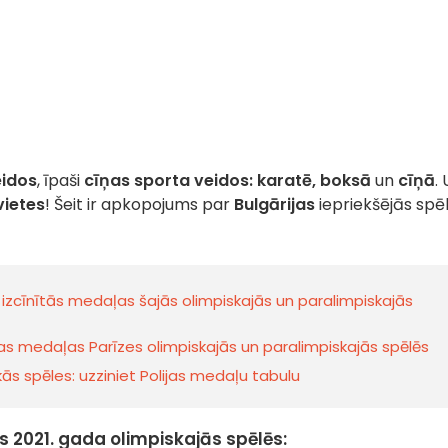
eidos
, īpaši
cīņas sporta veidos: karatē, boksā
un
cīņā
. 
vietes
! Šeit ir apkopojums par
Bulgārijas
iepriekšējās spē
s izcīnītās medaļas šajās olimpiskajās un paralimpiskajās
ijas medaļas Parīzes olimpiskajās un paralimpiskajās spēlēs
ās spēles: uzziniet Polijas medaļu tabulu
 2021. gada olimpiskajās spēlēs: