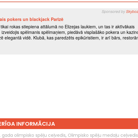
RĪGA INFORMĀCIJA
. gada olimpisko spēļu ceļvedis
,
Olimpisko spēļu medaļu ceļvedis