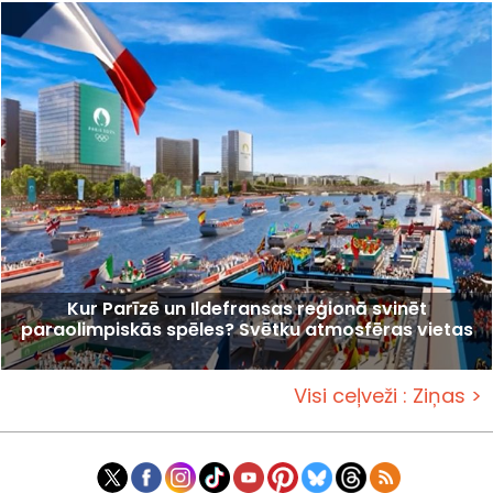
Kur Parīzē un Ildefransas reģionā svinēt
paraolimpiskās spēles? Svētku atmosfēras vietas
Visi ceļveži : Ziņas >