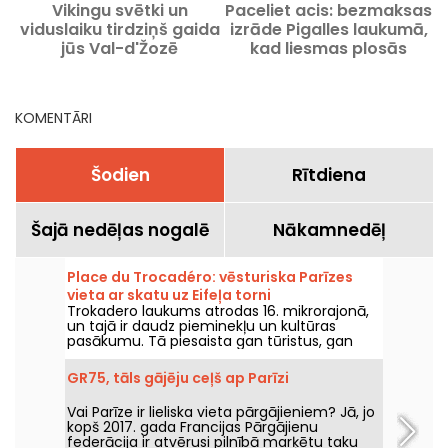
Vikingu svētki un
Paceliet acis: bezmaksas
viduslaiku tirdziņš gaida
izrāde Pigalles laukumā,
jūs Val-d'Žozē
kad liesmas plosās
Monmartrā
KOMENTĀRI
Šodien
Rītdiena
Šajā nedēļas nogalē
Nākamnedēļ
Place du Trocadéro: vēsturiska Parīzes
vieta ar skatu uz Eifeļa torni
Trokadero laukums atrodas 16. mikrorajonā,
un tajā ir daudz pieminekļu un kultūras
pasākumu. Tā piesaista gan tūristus, gan
mūžam dzīvojošos parīziešus, jo no tās
paveras nepārspējams skats uz Eifeļa torni.
GR75, tāls gājēju ceļš ap Parīzi
Vai Parīze ir lieliska vieta pārgājieniem? Jā, jo
kopš 2017. gada Francijas Pārgājienu
federācija ir atvērusi pilnībā marķētu taku