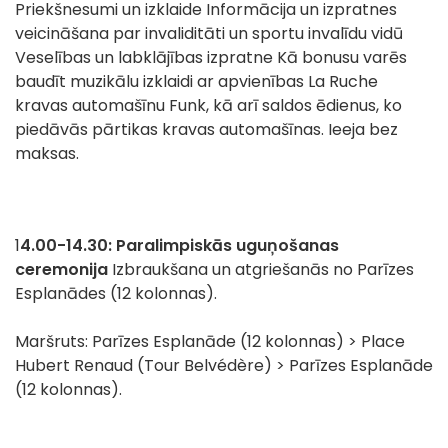
Priekšnesumi un izklaide Informācija un izpratnes
veicināšana par invaliditāti un sportu invalīdu vidū
Veselības un labklājības izpratne Kā bonusu varēs
baudīt muzikālu izklaidi ar apvienības La Ruche
kravas automašīnu Funk, kā arī saldos ēdienus, ko
piedāvās pārtikas kravas automašīnas. Ieeja bez
maksas.
1
4.00-14.30: Paralimpiskās uguņošanas
ceremonija
Izbraukšana un atgriešanās no Parīzes
Esplanādes (12 kolonnas).
Maršruts: Parīzes Esplanāde (12 kolonnas) > Place
Hubert Renaud (Tour Belvédère) > Parīzes Esplanāde
(12 kolonnas).