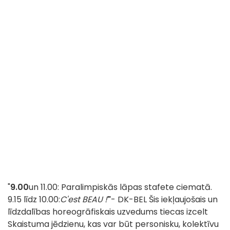
"
9.00
un 11.00: Paralimpiskās lāpas stafete ciematā.
9.15 līdz 10.00:
C'est BEAU !
"
- DK-BEL Šis iekļaujošais un
līdzdalības horeogrāfiskais uzvedums tiecas izcelt
Skaistuma jēdzienu, kas var būt personisku, kolektīvu