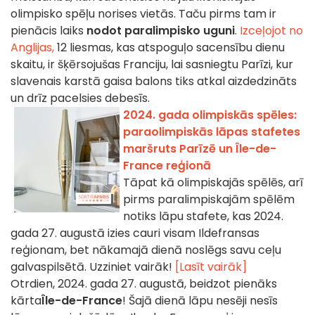
olimpisko spēļu norises vietās. Taču pirms tam ir
pienācis laiks
nodot paralimpisko uguni
.
Izceļojot no
Anglijas,
12 liesmas, kas atspoguļo sacensību dienu
skaitu, ir šķērsojušas Franciju, lai sasniegtu Parīzi, kur
slavenais karstā gaisa balons tiks atkal aizdedzināts
un drīz pacelsies debesīs.
2024. gada olimpiskās spēles:
paraolimpiskās lāpas stafetes
maršruts Parīzē un Île-de-
France reģionā
Tāpat kā olimpiskajās spēlēs, arī
pirms paralimpiskajām spēlēm
notiks lāpu stafete, kas 2024.
gada 27. augustā izies cauri visam Ildefransas
reģionam, bet nākamajā dienā noslēgs savu ceļu
galvaspilsētā. Uzziniet vairāk!
[Lasīt vairāk]
Otrdien, 2024. gada 27. augustā, beidzot pienāks
kārta
Île-de-France
! Šajā dienā lāpu nesēji nesīs