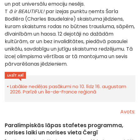
un pat universālu emociju nesējs.
T
ā ir BEAUTIFUL!
par izejas punktu ņemts Šarla
Bodlēra (Charles Baudelaire) skaistuma jēdziens,
kuram skaistums rodas no būtnes trausluma, sāpēm,
dīvainībām un haosa. 12 dejotāji no dažādām
kultūrām, ar un bez invaliditātes, piedāvā pasaulei
unikālu, savdabīgu un jutīgu skaistuma redzējumu. Tā
izceļ olimpisma vērtības ar tā mantojuma un sevis
pārvarēšanas jēdzieniem.
LASĪT ARĪ
Labākie nedēļas pasākumi no 10. līdz 16. augustam
2026. Parīzē un Île-de-France reģionā
Avots:
Paralimpiskās lāpas stafetes programma,
norises laiki un norises vieta Čergī