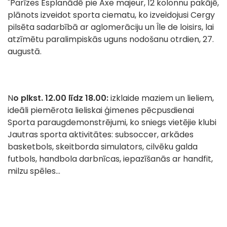
"Parīzes Esplanādē pie Axe majeur, 12 kolonnu pakājē,
plānots izveidot sporta ciematu, ko izveidojusi Cergy
pilsēta sadarbībā ar aglomerāciju un Île de loisirs, lai
atzīmētu paralimpiskās uguns nodošanu otrdien, 27.
augustā.
N
o plkst. 12.00 līdz 18.00:
izklaide maziem un lieliem,
ideāli piemērota lieliskai ģimenes pēcpusdienai
Sporta paraugdemonstrējumi, ko sniegs vietējie klubi
Jautras sporta aktivitātes: subsoccer, arkādes
basketbols, skeitborda simulators, cilvēku galda
futbols, handbola darbnīcas, iepazīšanās ar handfit,
milzu spēles...