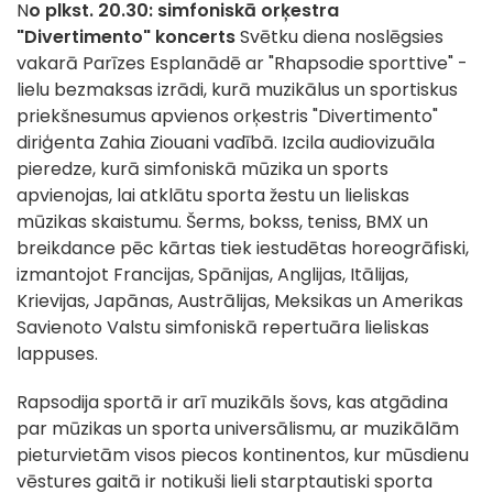
N
o plkst. 20.30: simfoniskā orķestra
"Divertimento" koncerts
Svētku diena noslēgsies
vakarā Parīzes Esplanādē ar "Rhapsodie sporttive" -
lielu bezmaksas izrādi, kurā muzikālus un sportiskus
priekšnesumus apvienos orķestris "Divertimento"
diriģenta Zahia Ziouani vadībā. Izcila audiovizuāla
pieredze, kurā simfoniskā mūzika un sports
apvienojas, lai atklātu sporta žestu un lieliskas
mūzikas skaistumu. Šerms, bokss, teniss, BMX un
breikdance pēc kārtas tiek iestudētas horeogrāfiski,
izmantojot Francijas, Spānijas, Anglijas, Itālijas,
Krievijas, Japānas, Austrālijas, Meksikas un Amerikas
Savienoto Valstu simfoniskā repertuāra lieliskas
lappuses.
Rapsodija sportā ir arī muzikāls šovs, kas atgādina
par mūzikas un sporta universālismu, ar muzikālām
pieturvietām visos piecos kontinentos, kur mūsdienu
vēstures gaitā ir notikuši lieli starptautiski sporta