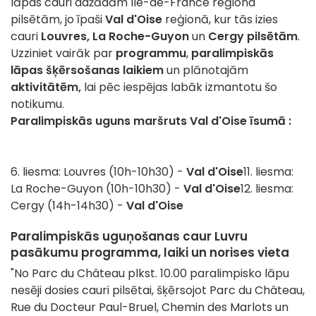
lāpas cauri dažādām Ile-de-France reģiona
pilsētām, jo īpaši
Val d'Oise
reģionā, kur tās izies
cauri
Louvres,
La Roche-Guyon
un
Cergy
pilsētām
.
Uzziniet vairāk par
programmu
,
paralimpiskās
lāpas šķērsošanas laikiem
un plānotajām
aktivitātēm,
lai pēc iespējas labāk izmantotu šo
notikumu.
Paralimpiskās uguns maršruts Val d'Oise īsumā :
6. liesma: Louvres (10h-10h30) -
Val d'Oise
11. liesma:
La Roche-Guyon (10h-10h30) -
Val d'Oise
12. liesma:
Cergy (14h-14h30) -
Val d'Oise
Paralimpiskās uguņošanas caur Luvru
pasākumu programma, laiki un norises vieta
"No Parc du Château plkst. 10.00 paralimpisko lāpu
nesēji dosies cauri pilsētai, šķērsojot Parc du Château,
Rue du Docteur Paul-Bruel, Chemin des Marlots un