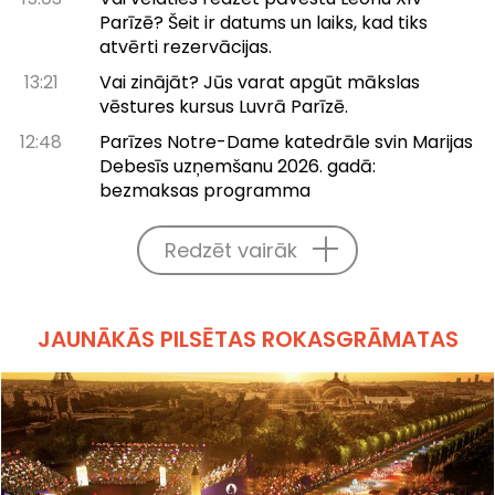
Parīzē? Šeit ir datums un laiks, kad tiks
atvērti rezervācijas.
13:21
Vai zinājāt? Jūs varat apgūt mākslas
vēstures kursus Luvrā Parīzē.
12:48
Parīzes Notre-Dame katedrāle svin Marijas
Debesīs uzņemšanu 2026. gadā:
bezmaksas programma
Redzēt vairāk
JAUNĀKĀS PILSĒTAS ROKASGRĀMATAS