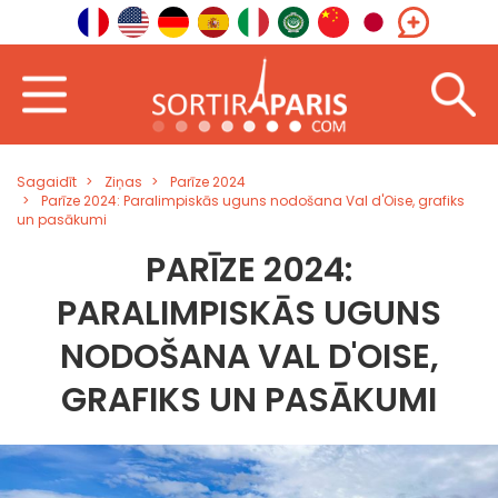
Sagaidīt
Ziņas
Parīze 2024
Parīze 2024: Paralimpiskās uguns nodošana Val d'Oise, grafiks
un pasākumi
PARĪZE 2024:
PARALIMPISKĀS UGUNS
NODOŠANA VAL D'OISE,
GRAFIKS UN PASĀKUMI