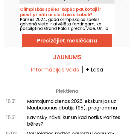
apkārt Parīzei visiem pastaigu entuziastiem.
Olimpiskās spēles: kāpēc paukotāji ir
piestiprināti ar elektrisko kabeli?
Parīzes 2024. gada olimpiskajās spēlēs
galvenā vieta ir atvēlēta fehtingam, ko
paspilgtina Grand Palais greznā vide. Un, ja
jūs interesē, kāpēc paukotāji ir piestiprināti ar
elektrības vadiem, labā ziņa ir tā, ka mēs
Precizējiet meklēšanu
jums to varam izskaidrot!
JAUNUMS
Informācijas vads
+ Lasa
Piektiena
18:31
Mantojuma dienas 2026: ekskursijas uz
Maubuisonas abatiju (95), programma
15:31
Kavinsky nāve: kur un kad notiks Parīzes
bēres?
15:03
Vai vēlaties redzēt pāvestu Leonu XIV