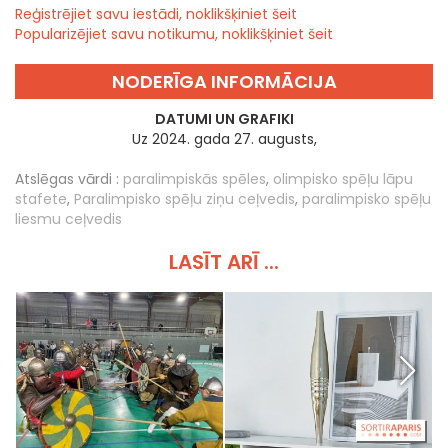
Reģistrējiet savu iestādi, noklikšķiniet šeit
Popularizējiet savu notikumu, noklikšķiniet šeit
NODERĪGA INFORMĀCIJA
DATUMI UN GRAFIKI
Uz 2024. gada 27. augusts,
Atslēgas vārdi :
paralimpiskās spēles
,
olimpisko spēļu lāpu
stafete
,
Paralimpisko spēļu ziņu ceļvedis
,
paralimpisko spēļu
liesmu ceļvedis
LASĪT ARĪ ...