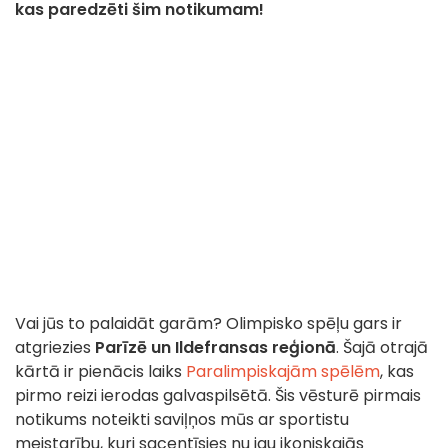
kas paredzēti šim notikumam!
Vai jūs to palaidāt garām? Olimpisko spēļu gars ir
atgriezies
Parīzē un Ildefransas reģionā
. Šajā otrajā
kārtā ir pienācis laiks
Paralimpiskajām spēlēm
, kas
pirmo reizi ierodas galvaspilsētā. Šis vēsturē pirmais
notikums noteikti saviļņos mūs ar sportistu
meistarību, kuri sacentīsies nu jau ikoniskajās