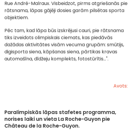
Rue André-Malraux. Visbeidzot, pirms atgriešanās pie
rātsnama, lāpas gājēji dosies garām pilsētas sporta
objektiem.
Pēc tam, kad lāpa būs izskrējusi cauri, pie rātsnama
tiks izveidots olimpiskais ciemats, kas piedāvās
dažādas aktivitātes visām vecuma grupām: smūtijs,
digisporta siena, kāpšanas siena, pārtikas kravas
automašīna, dīdžeju komplekts, fotostūrītis...".
Avots:
Paralimpiskās lāpas stafetes programma,
norises laiki un vieta La Roche-Guyon pie
Château de la Roche-Guyon.