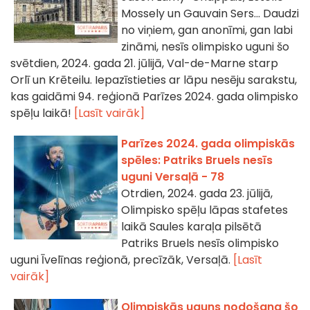
Mossely un Gauvain Sers... Daudzi
no viņiem, gan anonīmi, gan labi
zināmi, nesīs olimpisko uguni šo
svētdien, 2024. gada 21. jūlijā, Val-de-Marne starp
Orlī un Krēteilu. Iepazīstieties ar lāpu nesēju sarakstu,
kas gaidāmi 94. reģionā Parīzes 2024. gada olimpisko
spēļu laikā!
[Lasīt vairāk]
Parīzes 2024. gada olimpiskās
spēles: Patriks Bruels nesīs
uguni Versaļā - 78
Otrdien, 2024. gada 23. jūlijā,
Olimpisko spēļu lāpas stafetes
laikā Saules karaļa pilsētā
Patriks Bruels nesīs olimpisko
uguni Īvelīnas reģionā, precīzāk, Versaļā.
[Lasīt
vairāk]
Olimpiskās uguns nodošana šo