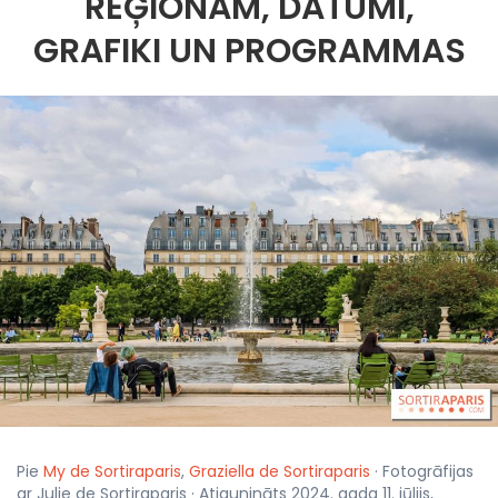
REĢIONAM, DATUMI,
GRAFIKI UN PROGRAMMAS
Pie
My de Sortiraparis
,
Graziella de Sortiraparis
· Fotogrāfijas
ar Julie de Sortiraparis · Atjaunināts 2024. gada 11. jūlijs,