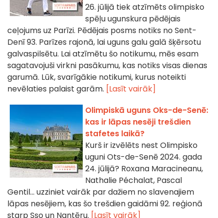
26. jūlijā tiek atzīmēts olimpisko
spēļu ugunskura pēdējais
ceļojums uz Parīzi. Pēdējais posms notiks no Sent-
Denī 93. Parīzes rajonā, lai uguns galu galā šķērsotu
galvaspilsētu. Lai atzīmētu šo notikumu, mēs esam
sagatavojuši virkni pasākumu, kas notiks visas dienas
garumā. Lūk, svarīgākie notikumi, kurus noteikti
nevēlaties palaist garām.
[Lasīt vairāk]
Olimpiskā uguns Oks-de-Senē:
kas ir lāpas nesēji trešdien
stafetes laikā?
Kurš ir izvēlēts nest Olimpisko
uguni Ots-de-Senē 2024. gada
24. jūlijā? Roxana Maracineanu,
Nathalie Péchalat, Pascal
Gentil... uzziniet vairāk par dažiem no slavenajiem
lāpas nesējiem, kas šo trešdien gaidāmi 92. reģionā
starp Sso un Nantēru.
[Lasīt vairāk]