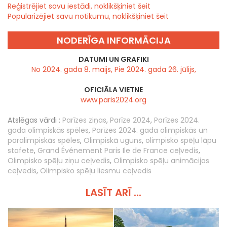
Reģistrējiet savu iestādi, noklikšķiniet šeit
Popularizējiet savu notikumu, noklikšķiniet šeit
NODERĪGA INFORMĀCIJA
DATUMI UN GRAFIKI
No 2024. gada 8. maijs, Pie 2024. gada 26. jūlijs,
OFICIĀLA VIETNE
www.paris2024.org
Atslēgas vārdi :
Parīzes ziņas
,
Parīze 2024
,
Parīzes 2024.
gada olimpiskās spēles
,
Parīzes 2024. gada olimpiskās un
paralimpiskās spēles
,
Olimpiskā uguns
,
olimpisko spēļu lāpu
stafete
,
Grand Événement Paris Ile de France ceļvedis
,
Olimpisko spēļu ziņu ceļvedis
,
Olimpisko spēļu animācijas
ceļvedis
,
Olimpisko spēļu liesmu ceļvedis
LASĪT ARĪ ...