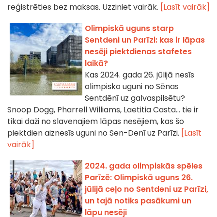
reģistrēties bez maksas. Uzziniet vairāk.
[Lasīt vairāk]
Olimpiskā uguns starp
Sentdeni un Parīzi: kas ir lāpas
nesēji piektdienas stafetes
laikā?
Kas 2024. gada 26. jūlijā nesīs
olimpisko uguni no Sēnas
Sentdēnī uz galvaspilsētu?
Snoop Dogg, Pharrell Williams, Laetitia Casta... tie ir
tikai daži no slavenajiem lāpas nesējiem, kas šo
piektdien aiznesīs uguni no Sen-Denī uz Parīzi.
[Lasīt
vairāk]
2024. gada olimpiskās spēles
Parīzē: Olimpiskā uguns 26.
jūlijā ceļo no Sentdeni uz Parīzi,
un tajā notiks pasākumi un
lāpu nesēji