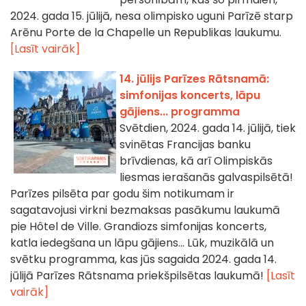
2024. gada 15. jūlijā, nesa olimpisko uguni Parīzē starp
Arēnu Porte de la Chapelle un Republikas laukumu.
[Lasīt vairāk]
14. jūlijs Parīzes Rātsnamā:
simfonijas koncerts, lāpu
gājiens... programma
Svētdien, 2024. gada 14. jūlijā, tiek
svinētas Francijas banku
brīvdienas, kā arī Olimpiskās
liesmas ierašanās galvaspilsētā!
Parīzes pilsēta par godu šim notikumam ir
sagatavojusi virkni bezmaksas pasākumu laukumā
pie Hôtel de Ville. Grandiozs simfonijas koncerts,
katla iedegšana un lāpu gājiens... Lūk, muzikālā un
svētku programma, kas jūs sagaida 2024. gada 14.
jūlijā Parīzes Rātsnama priekšpilsētas laukumā!
[Lasīt
vairāk]