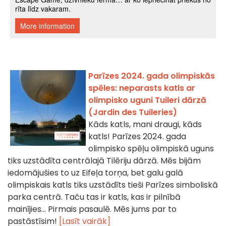
Parīzes 2024. gada olimpiskās
spēles: neparasts katls ar
olimpisko uguni Tuileri dārzā
(Jardin des Tuileries)
Kāds katls, mani draugi, kāds
katls! Parīzes 2024. gada
olimpisko spēļu olimpiskā uguns
tiks uzstādīta centrālajā Tilēriju dārzā. Mēs bijām
iedomājušies to uz Eifeļa torņa, bet galu galā
olimpiskais katls tiks uzstādīts tieši Parīzes simboliskā
parka centrā. Taču tas ir katls, kas ir pilnībā
mainījies... Pirmais pasaulē. Mēs jums par to
pastāstīsim!
[Lasīt vairāk]