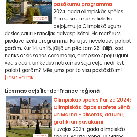
pasākumu programma
2024. gada olimpiskās spēles
Parīzē sola mums lielisku
ceļojumu, jo Olimpiskā uguns
dosies cauri Francijas galvaspilsētai. Šis maršruts
piedāvā izcilu programmu, kuru jūs nevēlaties palaist
garām. Kur 14. un 15. jūlijā un pēc tam 26. jūlijā, kad
notiks atklāšanas ceremonija, olimpisko spēļu uguni
vedīs cauri, un kādus notikumus šajā ceļā nedrīkst
palaist garām? Mēs jums par to visu pastāstīsim!
[Lasīt vairāk]
Liesmas ceļš Île-de-France reģionā
Olimpiskās spēles Parīze 2024:
Olimpiskās lāpas stafete Sēnā
un Marnā - pilsētas, datumi,
grafiki un pasākumi
Tuvojas 2024. gada olimpiskās
spēles Parīzē! Sēnā un Marnā