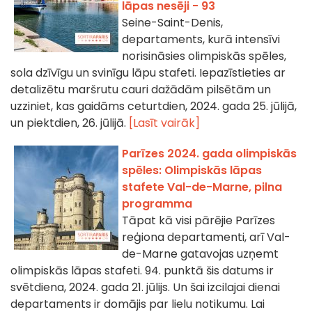
lāpas nesēji - 93
Seine-Saint-Denis,
departaments, kurā intensīvi
norisināsies olimpiskās spēles,
sola dzīvīgu un svinīgu lāpu stafeti. Iepazīstieties ar
detalizētu maršrutu cauri dažādām pilsētām un
uzziniet, kas gaidāms ceturtdien, 2024. gada 25. jūlijā,
un piektdien, 26. jūlijā.
[Lasīt vairāk]
Parīzes 2024. gada olimpiskās
spēles: Olimpiskās lāpas
stafete Val-de-Marne, pilna
programma
Tāpat kā visi pārējie Parīzes
reģiona departamenti, arī Val-
de-Marne gatavojas uzņemt
olimpiskās lāpas stafeti. 94. punktā šis datums ir
svētdiena, 2024. gada 21. jūlijs. Un šai izcilajai dienai
departaments ir domājis par lielu notikumu. Lai