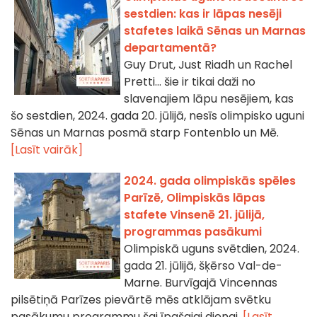
sestdien: kas ir lāpas nesēji
stafetes laikā Sēnas un Marnas
departamentā?
Guy Drut, Just Riadh un Rachel
Pretti... šie ir tikai daži no
slavenajiem lāpu nesējiem, kas
šo sestdien, 2024. gada 20. jūlijā, nesīs olimpisko uguni
Sēnas un Marnas posmā starp Fontenblo un Mē.
[Lasīt vairāk]
2024. gada olimpiskās spēles
Parīzē, Olimpiskās lāpas
stafete Vinsenē 21. jūlijā,
programmas pasākumi
Olimpiskā uguns svētdien, 2024.
gada 21. jūlijā, šķērso Val-de-
Marne. Burvīgajā Vincennas
pilsētiņā Parīzes pievārtē mēs atklājam svētku
pasākumu programmu šai īpašajai dienai.
[Lasīt