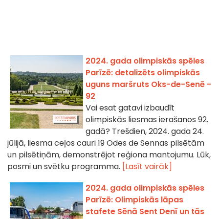
2024. gada olimpiskās spēles
Parīzē: detalizēts olimpiskās
uguns maršruts Oks-de-Senē -
92
Vai esat gatavi izbaudīt
olimpiskās liesmas ierašanos 92.
gadā? Trešdien, 2024. gada 24.
jūlijā, liesma ceļos cauri 19 Odes de Sennas pilsētām
un pilsētiņām, demonstrējot reģiona mantojumu. Lūk,
posmi un svētku programma.
[Lasīt vairāk]
2024. gada olimpiskās spēles
Parīzē: Olimpiskās lāpas
stafete Sēnā Sent Denī un tās