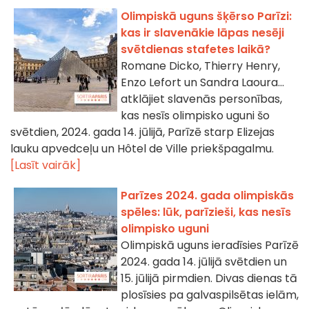
Olimpiskā uguns šķērso Parīzi:
kas ir slavenākie lāpas nesēji
svētdienas stafetes laikā?
Romane Dicko, Thierry Henry,
Enzo Lefort un Sandra Laoura...
atklājiet slavenās personības,
kas nesīs olimpisko uguni šo
svētdien, 2024. gada 14. jūlijā, Parīzē starp Elizejas
lauku apvedceļu un Hôtel de Ville priekšpagalmu.
[Lasīt vairāk]
Parīzes 2024. gada olimpiskās
spēles: lūk, parīzieši, kas nesīs
olimpisko uguni
Olimpiskā uguns ieradīsies Parīzē
2024. gada 14. jūlijā svētdien un
15. jūlijā pirmdien. Divas dienas tā
plosīsies pa galvaspilsētas ielām,