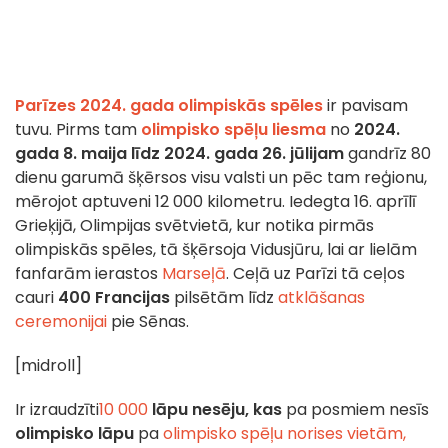
Parīzes 2024. gada olimpiskās spēles
ir pavisam
tuvu. Pirms tam
olimpisko spēļu liesma
no
2024.
gada 8. maija līdz 2024. gada 26. jūlijam
gandrīz 80
dienu garumā šķērsos visu valsti un pēc tam reģionu,
mērojot aptuveni 12 000 kilometru. Iedegta 16. aprīlī
Grieķijā, Olimpijas svētvietā, kur notika pirmās
olimpiskās spēles, tā šķērsoja Vidusjūru, lai ar lielām
fanfarām ierastos
Marseļā
. Ceļā uz Parīzi tā ceļos
cauri
400 Francijas
pilsētām līdz
atklāšanas
ceremonijai
pie Sēnas.
[midroll]
Ir izraudzīti
10 000
lāpu nesēju, kas
pa posmiem nesīs
olimpisko lāpu
pa
olimpisko spēļu norises vietām,