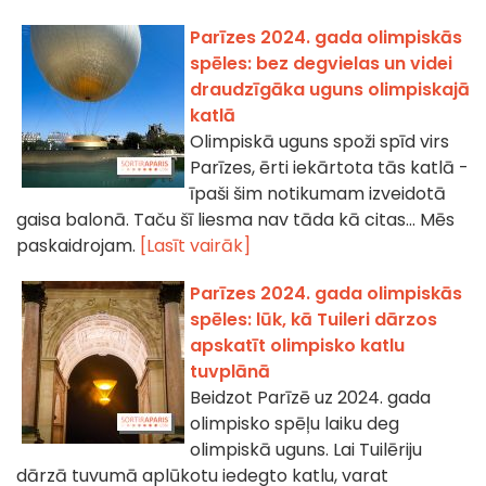
Parīzes 2024. gada olimpiskās
spēles: bez degvielas un videi
draudzīgāka uguns olimpiskajā
katlā
Olimpiskā uguns spoži spīd virs
Parīzes, ērti iekārtota tās katlā -
īpaši šim notikumam izveidotā
gaisa balonā. Taču šī liesma nav tāda kā citas... Mēs
paskaidrojam.
[Lasīt vairāk]
Parīzes 2024. gada olimpiskās
spēles: lūk, kā Tuileri dārzos
apskatīt olimpisko katlu
tuvplānā
Beidzot Parīzē uz 2024. gada
olimpisko spēļu laiku deg
olimpiskā uguns. Lai Tuilēriju
dārzā tuvumā aplūkotu iedegto katlu, varat