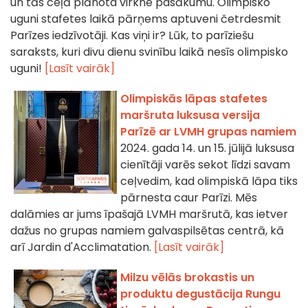
un tās ceļā plānota virkne pasākumu. Olimpisko
uguni stafetes laikā pārņems aptuveni četrdesmit
Parīzes iedzīvotāji. Kas viņi ir? Lūk, to parīziešu
saraksts, kuri divu dienu svinību laikā nesīs olimpisko
uguni!
[Lasīt vairāk]
Olimpiskās lāpas stafetes
maršruta luksusa versija
Parīzē ar LVMH grupas namiem
2024. gada 14. un 15. jūlijā luksusa
cienītāji varēs sekot līdzi savam
ceļvedim, kad olimpiskā lāpa tiks
pārnesta caur Parīzi. Mēs
dalāmies ar jums īpašajā LVMH maršrutā, kas ietver
dažus no grupas namiem galvaspilsētas centrā, kā
arī Jardin d'Acclimatation.
[Lasīt vairāk]
Milzu vēlās brokastis un
produktu degustācija Rungu