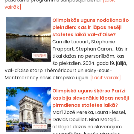
vairāk]
Olimpiskās uguns nodošana šo
piektdien: Kas ir lāpas nesēji
stafetes laikā Val-d'Oise?
Camille Lacourt, Stéphanie
Frappart, Stephan Caron... tās ir
tikai dažas no personībām, kas
šo piektdien, 2024. gada 19. jūlijā,
Val-d'Oise starp Théméricourt un Soisy-sous-
Montmorency nesīs olimpisko uguni.
[Lasīt vairāk]
Olimpiskā uguns šķērso Parīzi:
kas bija slavenākie lāpas nesēji
pirmdienas stafetes laikā?
Marī Žozē Pereka, Laura Flessel,
Davids Douillet, Nina Metajē...
atklājiet dažas no slavenajām
personībām, kas šo pirmdien,