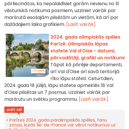
pārliecinātos, ka nepalaidīsiet garām nevienu no šī
vēsturiskā notikuma posmiem, uzziniet vairāk par
maršrutā esošajām pilsētām un vietām, kā arī par
dažādajiem laika grafikiem.
[Lasīt vairāk]
2024. gada olimpiskās spēles
Parīzē: Olimpiskās lāpas
stafete Val d'Oise - datumi,
pārvadātāji, grafiki un notikumi
Tāpat kā pārējie departamenti,
arī Val d'Oise arī savā teritorijā
rīko lāpu stafeti. Ceturtdien,
2024. gada 19. jūlijā, lāpu stafete apmeklēs 18 Val
d'Oise pilsētas un 7 posmus. Uzziniet vairāk par
maršrutu un svētku programmu.
[Lasīt vairāk]
LASĪT ARĪ
Parīzes 2024. gada paralimpiskās spēles, fanu
zonas, kurās Île-de-France var vērot notikumus uz