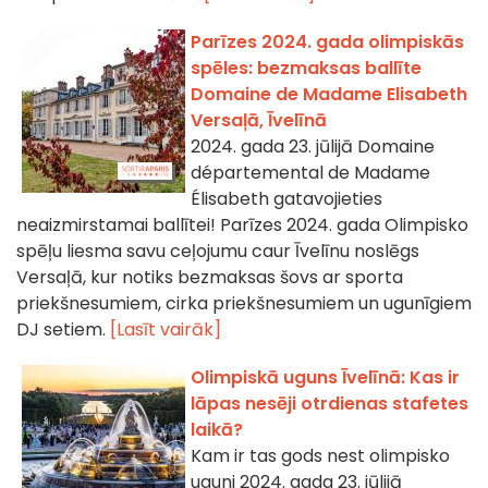
Parīzes 2024. gada olimpiskās
spēles: bezmaksas ballīte
Domaine de Madame Elisabeth
Versaļā, Īvelīnā
2024. gada 23. jūlijā Domaine
départemental de Madame
Élisabeth gatavojieties
neaizmirstamai ballītei! Parīzes 2024. gada Olimpisko
spēļu liesma savu ceļojumu caur Īvelīnu noslēgs
Versaļā, kur notiks bezmaksas šovs ar sporta
priekšnesumiem, cirka priekšnesumiem un ugunīgiem
DJ setiem.
[Lasīt vairāk]
Olimpiskā uguns Īvelīnā: Kas ir
lāpas nesēji otrdienas stafetes
laikā?
Kam ir tas gods nest olimpisko
uguni 2024. gada 23. jūlijā