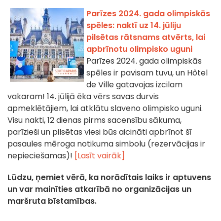
Parīzes 2024. gada olimpiskās
spēles: naktī uz 14. jūliju
pilsētas rātsnams atvērts, lai
apbrīnotu olimpisko uguni
Parīzes 2024. gada olimpiskās
spēles ir pavisam tuvu, un Hôtel
de Ville gatavojas izcilam
vakaram! 14. jūlijā ēka vērs savas durvis
apmeklētājiem, lai atklātu slaveno olimpisko uguni.
Visu nakti, 12 dienas pirms sacensību sākuma,
parīzieši un pilsētas viesi būs aicināti apbrīnot šī
pasaules mēroga notikuma simbolu (rezervācijas ir
nepieciešamas)!
[Lasīt vairāk]
Lūdzu, ņemiet vērā, ka norādītais laiks ir aptuvens
un var mainīties atkarībā no organizācijas un
maršruta bīstamības.