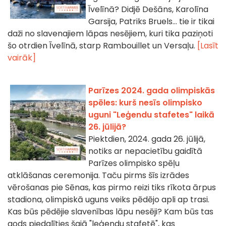
Īvelīnā? Didjē Dešāns, Karolīna
Garsija, Patriks Bruels... tie ir tikai
daži no slavenajiem lāpas nesējiem, kuri tika paziņoti
šo otrdien Īvelīnā, starp Rambouillet un Versaļu.
[Lasīt
vairāk]
Parīzes 2024. gada olimpiskās
spēles: kurš nesīs olimpisko
uguni "Leģendu stafetes" laikā
26. jūlijā?
Piektdien, 2024. gada 26. jūlijā,
notiks ar nepacietību gaidītā
Parīzes olimpisko spēļu
atklāšanas ceremonija. Taču pirms šīs izrādes
vērošanas pie Sēnas, kas pirmo reizi tiks rīkota ārpus
stadiona, olimpiskā uguns veiks pēdējo apli ap trasi.
Kas būs pēdējie slavenības lāpu nesēji? Kam būs tas
gods piedalīties šajā "leģendu stafetē", kas