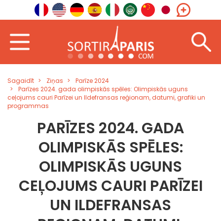
Sagaidīt
Ziņas
Parīze 2024
Parīzes 2024. gada olimpiskās spēles: Olimpiskās uguns
ceļojums cauri Parīzei un Ildefransas reģionam, datumi, grafiki un
programmas
PARĪZES 2024. GADA
OLIMPISKĀS SPĒLES:
OLIMPISKĀS UGUNS
CEĻOJUMS CAURI PARĪZEI
UN ILDEFRANSAS