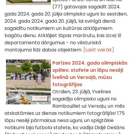
(77) gatavojas sagaidīt 2024.
gada 2024. gada 20. jūlija olimpisko uguni šo sestdien,
2024. gada 2024. gada 20. jūlijā, lai svinīgā dienā
sagaidītu notikumiem un kultūras atklājumiem
bagātu dienu. Atklājiet lāpas maršrutu, kas izceļ šī
departamenta dārgumus - no vēsturiskā
mantojuma līdz dabas objektiem.
[Lasīt vairāk]
Parīzes 2024. gada olimpiskās
spēles: stafete un lāpu nesēji
Īvelīnā un Versaļā, mūsu
fotogrāfijas
Otrdien, 23. jūlijā, Yvelines
sagaidīja olimpisko uguni no
Rambouillet uz Versaļu, un mēs
atskatāmies uz dienas notikumiem fotogrāfijās! 175
lāpu nesēji pārmaiņus nesa uguni, un spilgtākie
notikumi bija futbola stafete, ko vadīja Didjē Dešāns