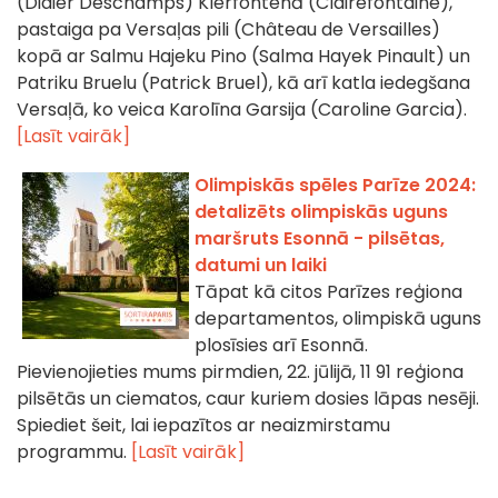
(Didier Deschamps) Klerfontenā (Clairefontaine),
pastaiga pa Versaļas pili (Château de Versailles)
kopā ar Salmu Hajeku Pino (Salma Hayek Pinault) un
Patriku Bruelu (Patrick Bruel), kā arī katla iedegšana
Versaļā, ko veica Karolīna Garsija (Caroline Garcia).
[Lasīt vairāk]
Olimpiskās spēles Parīze 2024:
detalizēts olimpiskās uguns
maršruts Esonnā - pilsētas,
datumi un laiki
Tāpat kā citos Parīzes reģiona
departamentos, olimpiskā uguns
plosīsies arī Esonnā.
Pievienojieties mums pirmdien, 22. jūlijā, 11 91 reģiona
pilsētās un ciematos, caur kuriem dosies lāpas nesēji.
Spiediet šeit, lai iepazītos ar neaizmirstamu
programmu.
[Lasīt vairāk]