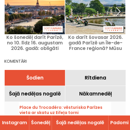
Ko šonedēļ darīt Parīzē,
Ko darīt šovasar 2026.
no 10. līdz 16. augustam
gadā Parīzē un Île-de-
2026. gadā: obligāti
France reģionā? Mūsu
apmeklējami pasākumi
labākie ieteikumi
izbraucieniem
KOMENTĀRI
saulainajās dienās
Šodien
Rītdiena
Šajā nedēļas nogalē
Nākamnedēļ
Place du Trocadéro: vēsturiska Parīzes
vieta ar skatu uz Eifeļa torni
Trokadero laukums atrodas 16. mikrorajonā,
un tajā ir daudz pieminekļu un kultūras
Instagram
Šonedēļ
Šajā nedēļas nogalē
Padomi
pasākumu. Tā piesaista gan tūristus, gan