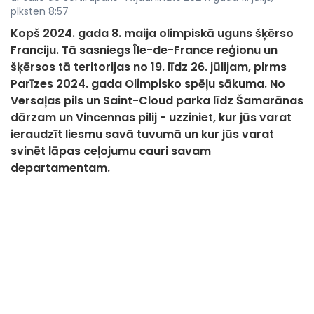
plksten 8:57
Kopš 2024. gada 8. maija olimpiskā uguns šķērso
Franciju. Tā sasniegs Île-de-France reģionu un
šķērsos tā teritorijas no 19. līdz 26. jūlijam, pirms
Parīzes 2024. gada Olimpisko spēļu sākuma. No
Versaļas pils un Saint-Cloud parka līdz Šamarānas
dārzam un Vincennas pilij - uzziniet, kur jūs varat
ieraudzīt liesmu savā tuvumā un kur jūs varat
svinēt lāpas ceļojumu cauri savam
departamentam.