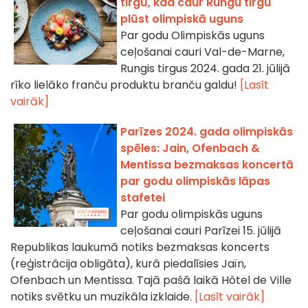
tirgū, kad caur Rungu tirgu
plūst olimpiskā uguns
Par godu Olimpiskās uguns
ceļošanai cauri Val-de-Marne,
Rungis tirgus 2024. gada 21. jūlijā
rīko lielāko franču produktu branču galdu!
[Lasīt
vairāk]
Parīzes 2024. gada olimpiskās
spēles: Jain, Ofenbach &
Mentissa bezmaksas koncertā
par godu olimpiskās lāpas
stafetei
Par godu olimpiskās uguns
ceļošanai cauri Parīzei 15. jūlijā
Republikas laukumā notiks bezmaksas koncerts
(reģistrācija obligāta), kurā piedalīsies Jaïn,
Ofenbach un Mentissa. Tajā pašā laikā Hôtel de Ville
notiks svētku un muzikāla izklaide.
[Lasīt vairāk]