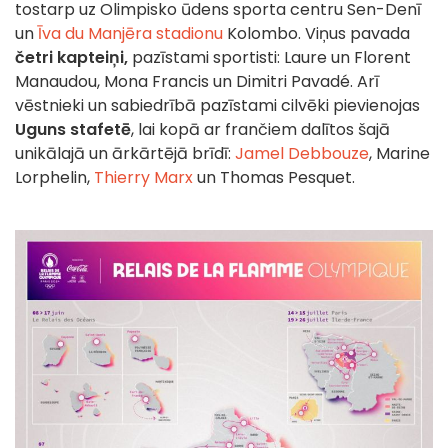
tostarp uz Olimpisko ūdens sporta centru Sen-Denī
un
Īva du Manjēra stadionu
Kolombo. Viņus pavada
četri kapteiņi,
pazīstami sportisti: Laure un Florent
Manaudou,
Mona Francis
un Dimitri Pavadé. Arī
vēstnieki un sabiedrībā pazīstami cilvēki pievienojas
Uguns stafetē
, lai kopā ar frančiem dalītos šajā
unikālajā un ārkārtējā brīdī:
Jamel Debbouze
,
Marine
Lorphelin,
Thierry Marx
un
Thomas Pesquet.