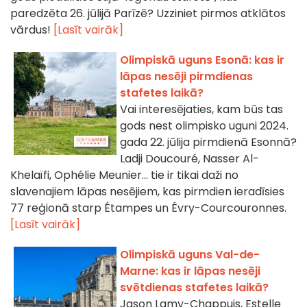
paredzēta 26. jūlijā Parīzē? Uzziniet pirmos atklātos
vārdus!
[Lasīt vairāk]
Olimpiskā uguns Esonā: kas ir
lāpas nesēji pirmdienas
stafetes laikā?
Vai interesējaties, kam būs tas
gods nest olimpisko uguni 2024.
gada 22. jūlija pirmdienā Esonnā?
Ladji Doucouré, Nasser Al-
Khelaïfi, Ophélie Meunier... tie ir tikai daži no
slavenajiem lāpas nesējiem, kas pirmdien ieradīsies
77 reģionā starp Étampes un Évry-Courcouronnes.
[Lasīt vairāk]
Olimpiskā uguns Val-de-
Marne: kas ir lāpas nesēji
svētdienas stafetes laikā?
Jason Lamy-Chappuis, Estelle