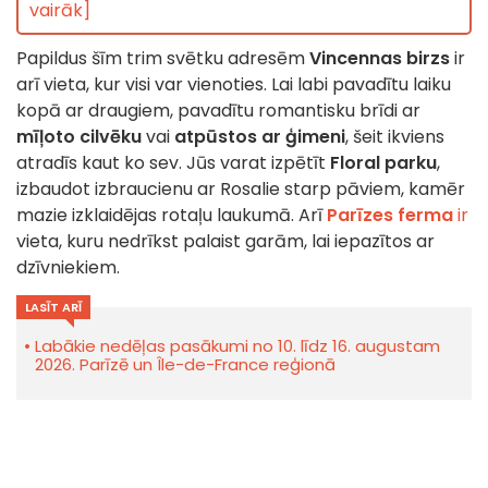
vairāk]
Papildus šīm trim svētku adresēm
Vincennas birzs
ir
arī vieta, kur visi var vienoties. Lai labi pavadītu laiku
kopā ar draugiem, pavadītu romantisku brīdi ar
mīļoto cilvēku
vai
atpūstos ar ģimeni
, šeit ikviens
atradīs kaut ko sev. Jūs varat izpētīt
Floral parku
,
izbaudot izbraucienu ar Rosalie starp pāviem, kamēr
mazie izklaidējas rotaļu laukumā. Arī
Parīzes ferma
ir
vieta, kuru nedrīkst palaist garām, lai iepazītos ar
dzīvniekiem.
LASĪT ARĪ
Labākie nedēļas pasākumi no 10. līdz 16. augustam
2026. Parīzē un Île-de-France reģionā