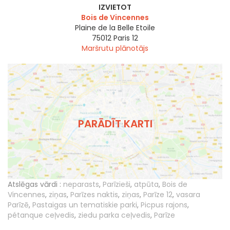
IZVIETOT
Bois de Vincennes
Plaine de la Belle Etoile
75012
Paris 12
Maršrutu plānotājs
PARĀDĪT KARTI
Atslēgas vārdi :
neparasts
,
Parīzieši
,
atpūta
,
Bois de
Vincennes
,
ziņas
,
Parīzes naktis
,
ziņas
,
Parīze 12
,
vasara
Parīzē
,
Pastaigas un tematiskie parki
,
Picpus rajons
,
pétanque ceļvedis
,
ziedu parka ceļvedis
,
Parīze