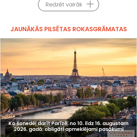
Redzēt vairāk
JAUNĀKĀS PILSĒTAS ROKASGRĀMATAS
Ko šonedēļ darīt Parīzē, no 10. līdz 16. augustam
2026. gadā: obligāti apmeklējami pasākumi