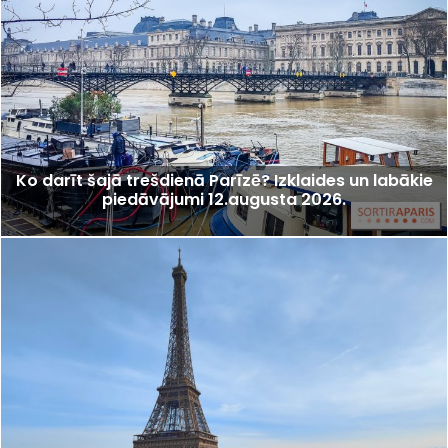
Ko darīt šajā trešdienā Parīzē? Izklaides un labākie
piedāvājumi 12.augusta 2026.