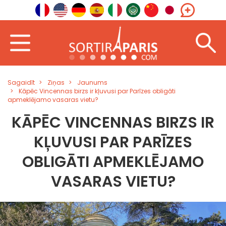
Sagaidīt
Ziņas
Jaunums
Kāpēc Vincennas birzs ir kļuvusi par Parīzes obligāti
apmeklējamo vasaras vietu?
KĀPĒC VINCENNAS BIRZS IR
KĻUVUSI PAR PARĪZES
OBLIGĀTI APMEKLĒJAMO
VASARAS VIETU?