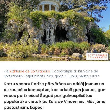
Pie
Rizhlaine de Sortiraparis
· Fotogrāfijas ar Rizhlaine de
Sortiraparis · Atjaunināts 2021. gada 4. jūnijs, plksten 10:17
Katru vasaru Parīze pārvēršas un atklāj jaunus un
aizraujošus konceptus, kas priecē gan jaunos, gan
vecos parīziešus! Šogad par galvaspilsētas
populārāko vietu kļūs Bois de Vincennes. Mēs jums
pastāstīsim, kāpēc!