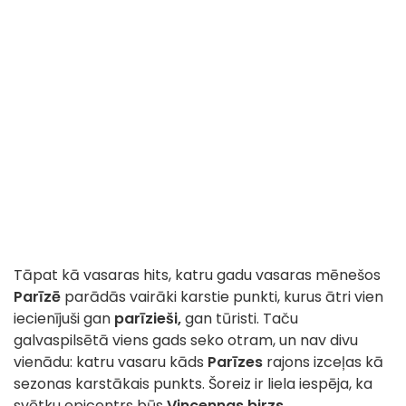
Tāpat kā vasaras hits, katru gadu vasaras mēnešos
Parīzē
parādās vairāki karstie punkti, kurus ātri vien
iecienījuši gan
parīzieši,
gan tūristi. Taču
galvaspilsētā viens gads seko otram, un nav divu
vienādu: katru vasaru kāds
Parīzes
rajons izceļas kā
sezonas karstākais punkts. Šoreiz ir liela iespēja, ka
svētku epicentrs būs
Vincennas birzs
.