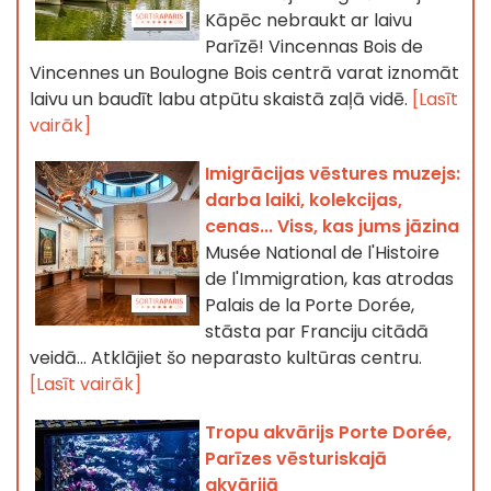
Kāpēc nebraukt ar laivu
Parīzē! Vincennas Bois de
Vincennes un Boulogne Bois centrā varat iznomāt
laivu un baudīt labu atpūtu skaistā zaļā vidē.
[Lasīt
vairāk]
Imigrācijas vēstures muzejs:
darba laiki, kolekcijas,
cenas... Viss, kas jums jāzina
Musée National de l'Histoire
de l'Immigration, kas atrodas
Palais de la Porte Dorée,
stāsta par Franciju citādā
veidā... Atklājiet šo neparasto kultūras centru.
[Lasīt vairāk]
Tropu akvārijs Porte Dorée,
Parīzes vēsturiskajā
akvārijā