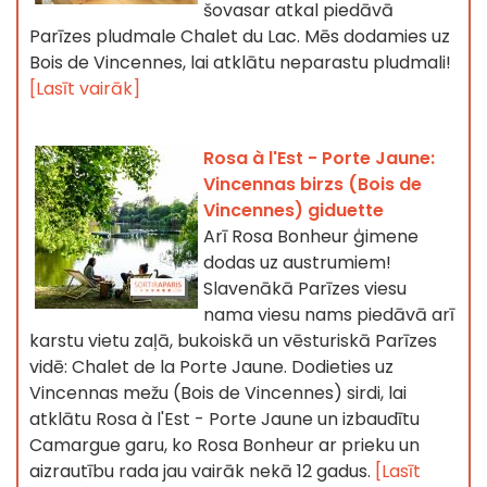
šovasar atkal piedāvā
Parīzes pludmale Chalet du Lac. Mēs dodamies uz
Bois de Vincennes, lai atklātu neparastu pludmali!
[Lasīt vairāk]
Rosa à l'Est - Porte Jaune:
Vincennas birzs (Bois de
Vincennes) giduette
Arī Rosa Bonheur ģimene
dodas uz austrumiem!
Slavenākā Parīzes viesu
nama viesu nams piedāvā arī
karstu vietu zaļā, bukoiskā un vēsturiskā Parīzes
vidē: Chalet de la Porte Jaune. Dodieties uz
Vincennas mežu (Bois de Vincennes) sirdi, lai
atklātu Rosa à l'Est - Porte Jaune un izbaudītu
Camargue garu, ko Rosa Bonheur ar prieku un
aizrautību rada jau vairāk nekā 12 gadus.
[Lasīt