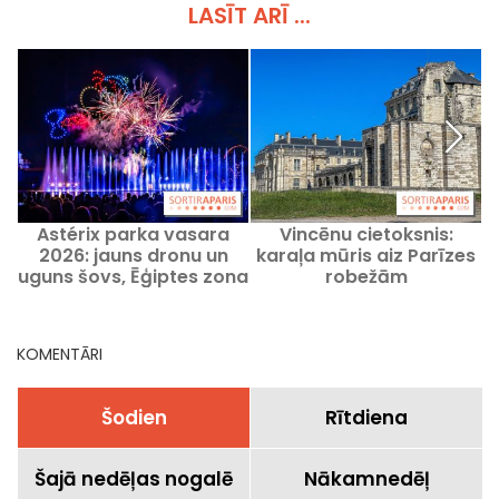
LASĪT ARĪ ...
Astérix parka vasara
Vincēnu cietoksnis:
2026: jauns dronu un
karaļa mūris aiz Parīzes
uguns šovs, Ēģiptes zona
robežām
l
un ūdens atrakcijas
KOMENTĀRI
Šodien
Rītdiena
Šajā nedēļas nogalē
Nākamnedēļ