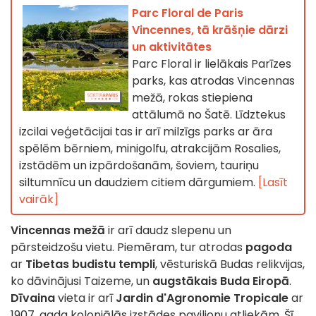
Parc Floral de Paris
Vincennes, tā krāšņie dārzi
un aktivitātes
Parc Floral ir lielākais Parīzes
parks, kas atrodas Vincennas
mežā, rokas stiepiena
attālumā no Šatē. Līdztekus
izcilai veģetācijai tas ir arī milzīgs parks ar āra
spēlēm bērniem, minigolfu, atrakcijām Rosalies,
izstādēm un izpārdošanām, šoviem, tauriņu
siltumnīcu un daudziem citiem dārgumiem.
[Lasīt
vairāk]
Vincennas mežā
ir arī daudz slepenu un
pārsteidzošu vietu. Piemēram, tur atrodas
pagoda
ar
Tibetas budistu templi
, vēsturiskā Budas relikvijas,
ko dāvinājusi Taizeme, un
augstākais Buda Eiropā
.
Dīvaina
vieta ir arī
Jardin d'Agronomie Tropicale
ar
1907. gada koloniālās izstādes paviljonu atliekām. Šī