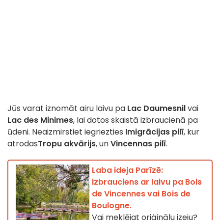
Jūs varat iznomāt airu laivu pa
Lac Daumesnil
vai
Lac des Minimes
, lai dotos skaistā izbraucienā pa
ūdeni. Neaizmirstiet iegriezties
Imigrācijas pilī
, kur
atrodas
Tropu akvārijs
, un
Vincennas pilī
.
Laba ideja Parīzē:
izbrauciens ar laivu pa Bois
de Vincennes vai Bois de
Boulogne.
Vai meklējat oriģinālu izeju?