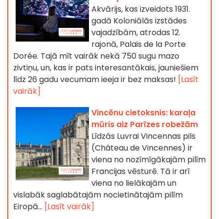
Akvārijs, kas izveidots 1931.
gadā Koloniālās izstādes
vajadzībām, atrodas 12.
rajonā, Palais de la Porte
Dorée. Tajā mīt vairāk nekā 750 sugu mazo
zivtiņu, un, kas ir pats interesantākais, jauniešiem
līdz 26 gadu vecumam ieeja ir bez maksas!
[Lasīt
vairāk]
Vincēnu cietoksnis: karaļa
mūris aiz Parīzes robežām
Līdzās Luvrai Vincennas pils
(Château de Vincennes) ir
viena no nozīmīgākajām pilīm
Francijas vēsturē. Tā ir arī
viena no lielākajām un
vislabāk saglabātajām nocietinātajām pilīm
Eiropā...
[Lasīt vairāk]