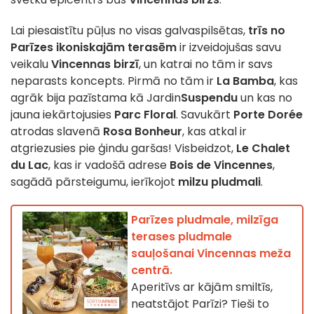
Lai piesaistītu pūļus no visas galvaspilsētas,
trīs no
Parīzes ikoniskajām terasēm
ir izveidojušas savu
veikalu
Vincennas birzī
, un katrai no tām ir savs
neparasts koncepts. Pirmā no tām ir
La Bamba
, kas
agrāk bija pazīstama kā Jardin
Suspendu
un kas no
jauna iekārtojusies
Parc Floral
. Savukārt
Porte Dorée
atrodas slavenā
Rosa Bonheur
, kas atkal ir
atgriezusies pie ģindu garšas! Visbeidzot,
Le Chalet
du Lac
, kas ir vadošā adrese
Bois de Vincennes
,
sagādā pārsteigumu, ierīkojot
milzu pludmali
.
Parīzes pludmale, milzīga
terases pludmale
sauļošanai Vincennas meža
centrā.
Aperitīvs ar kājām smiltīs,
neatstājot Parīzi? Tieši to