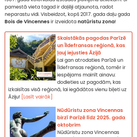
pamestā vieta tagad ir daļēji atjaunota, radot
neparastu vidi. Visbeidzot, kopš 2017. gada daļu gada
Bois de Vincennes
ir izveidota
natūristu zona
!
Skaistākās pagodas Parīzē
un Īldefransas reģionā, kas
ļauj iejusties Āzijā
Lai gan atrodaties Parīzē un
Īldefransas reģionā, tomēr ir
iespējams mainīt ainavu:
dodieties uz pagodām, kas
izkaisītas visā reģionā, lai iegādātos vienu biļeti uz
Āziju!
[Lasīt vairāk]
Nūdūristu zona Vincennas
birzī Parīzē līdz 2025. gada
oktobrim
Nūdūristu zona Vincennas