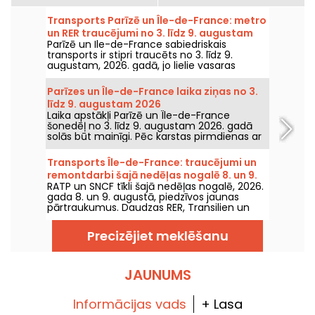
Transports Parīzē un Île-de-France: metro
un RER traucējumi no 3. līdz 9. augustam
Parīzē un Ile-de-France sabiedriskais
2026
transports ir stipri traucēts no 3. līdz 9.
augustam, 2026. gadā, jo lielie vasaras
remontdarbi smagi ietekmē dažas līnijas,
saskaņā ar RATP un SNCF.
Parīzes un Île-de-France laika ziņas no 3.
līdz 9. augustam 2026
Laika apstākļi Parīzē un Île-de-France
šonedēļ no 3. līdz 9. augustam 2026. gadā
solās būt mainīgi. Pēc karstas pirmdienas ar
risku pērkona negaisu temperatūra
pakāpeniski pazemināsies, pirms nedēļas
Transports Île-de-France: traucējumi un
nogalē atgriezīsies siltāks un saulaināks laiks.
remontdarbi šajā nedēļas nogalē 8. un 9.
RATP un SNCF tīkli šajā nedēļas nogalē, 2026.
augustā 2026.
gada 8. un 9. augustā, piedzīvos jaunas
pārtraukumus. Daudzas RER, Transilien un
metro līnijas būs skartas remontdarbu dēļ un
ar traucējumiem — mēs jums pastāstīsim
Precizējiet meklēšanu
visu, lai palīdzētu jums laikus plānot
pārvietošanos.
JAUNUMS
Informācijas vads
+ Lasa