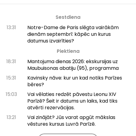
Sestdiena
13:31
Notre-Dame de Paris slēgta vairākām
dienām septembrī: kāpēc un kurus
datumus izvairīties?
Piektiena
18:31
Mantojuma dienas 2026: ekskursijas uz
Maubuisonas abatiju (95), programma
15:31
Kavinsky nāve: kur un kad notiks Parīzes
bēres?
15:03
Vai vēlaties redzēt pāvestu Leonu XIV
Parīzē? Šeit ir datums un laiks, kad tiks
atvērti rezervācijas.
13:21
Vai zinājāt? Jūs varat apgūt mākslas
vēstures kursus Luvrā Parīzē.