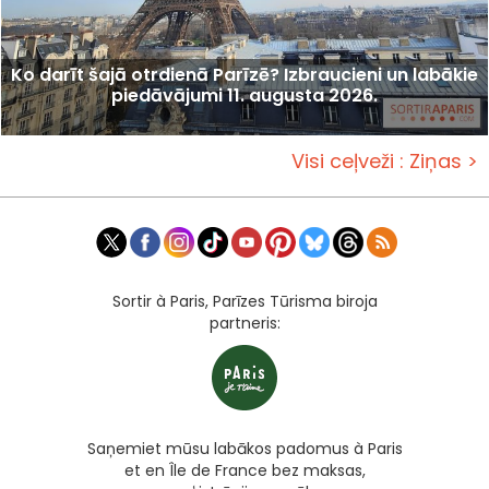
Ko darīt šajā otrdienā Parīzē? Izbraucieni un labākie
piedāvājumi 11. augusta 2026.
Visi ceļveži : Ziņas >
Sortir à Paris, Parīzes Tūrisma biroja
partneris:
Saņemiet mūsu labākos padomus à Paris
et en Île de France bez maksas,