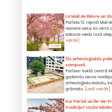
La Mail de Bièvre un tā
Parīzes 13. rajonā Mail d
Hanami vieta, ko vērts 
sakuras veido rozā aleju,
vairāk]
Šīs arheoloģiskās pal
campusā.
Parīzes-Saklā centrā Mo
gadsimtu vecos noslēpu
arheoloģisku ieskatu, k
grāmatu.
[Lasīt vairāk]
Kur Parīzē un Île-de-
tradīciju? Uzzini labā