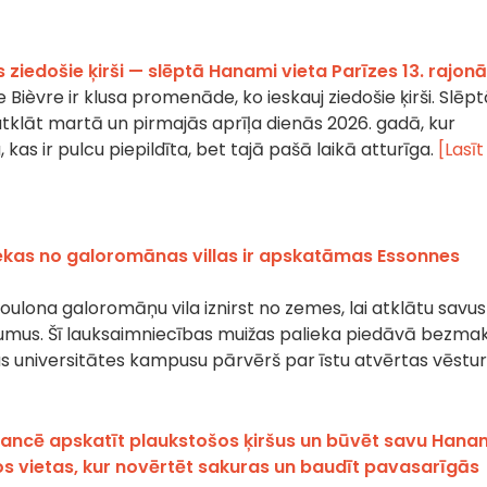
s ziedošie ķirši — slēptā Hanami vieta Parīzes 13. rajonā
e Bièvre ir klusa promenāde, ko ieskauj ziedošie ķirši. Slēp
atklāt martā un pirmajās aprīļa dienās 2026. gadā, kur
 kas ir pulcu piepildīta, bet tajā pašā laikā atturīga.
[Lasīt
iekas no galoromānas villas ir apskatāmas Essonnes
ulona galoromāņu vila iznirst no zemes, lai atklātu savus
mus. Šī lauksaimniecības muižas palieka piedāvā bezma
as universitātes kampusu pārvērš par īstu atvērtas vēstu
Francē apskatīt plaukstošos ķiršus un būvēt savu Hana
kos vietas, kur novērtēt sakuras un baudīt pavasarīgās