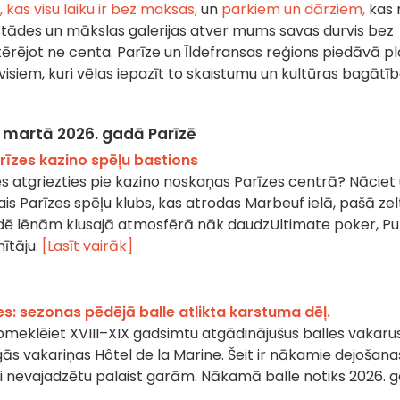
 kas visu laiku ir bez maksas,
un
parkiem un dārziem,
kas
tādes un mākslas galerijas atver mums savas durvis bez
ērējot ne centa. Parīze un Īldefransas reģions piedāvā p
isiem, kuri vēlas iepazīt to skaistumu un kultūras bagātīb
 martā 2026. gadā Parīzē
arīzes kazino spēļu bastions
es atgriezties pie kazino noskaņas Parīzes centrā? Nāciet
ais Parīzes spēļu klubs, kas atrodas Marbeuf ielā, pašā zel
estādē lēnām klusajā atmosfērā nāk daudzUltimate poker, P
nītāju.
[Lasīt vairāk]
es: sezonas pēdējā balle atlikta karstuma dēļ.
meklēiet XVIII–XIX gadsimtu atgādinājušus balles vakarus
gās vakariņas Hôtel de la Marine. Šeit ir nākamie dejošana
i nevajadzētu palaist garām. Nākamā balle notiks 2026. 