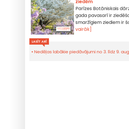
ziedēm
Parīzes Botāniskais dārz
gada pavasarī ir ziedēša
smaržīgiem ziediem ir š
vairāk]
LASĪT ARĪ
Nedēļas labākie piedāvājumi no 3. līdz 9. a