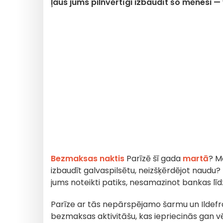
ļaus jums pilnvērtīgi izbaudīt šo mēnesi — v
Bezmaksas naktis
Parīzē šī gada
martā
? M
izbaudīt galvaspilsētu, neizšķērdējot naudu
jums noteikti patiks, nesamazinot bankas līd
Parīze ar tās nepārspējamo šarmu un Ildef
bezmaksas aktivitāšu, kas iepriecinās gan vē