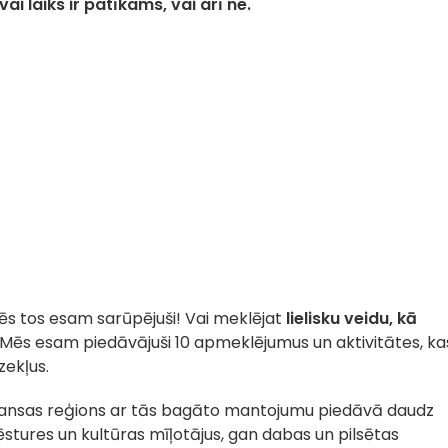
ai laiks ir patīkams, vai arī ne.
ēs tos esam sarūpējuši! Vai meklējat
lielisku veidu, kā
? Mēs esam piedāvājuši 10 apmeklējumus un aktivitātes, ka
zekļus.
ransas reģions ar tās bagāto mantojumu piedāvā daudz
stures un kultūras mīļotājus, gan dabas un pilsētas