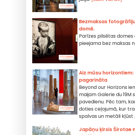
Bezmaksas fotogrāfiju
domē.
Parīzes pilsētas domes 
pieejama bez maksas no 
Aiz mūsu horizontiem: 
pagarināta
Beyond our Horizons ienā
maijam Galerie du 19M s
pavedienu. Pēc tam, kad 
doties ceļojumā, kur tra
spalvas un metāli kļūs
Japāņu ķirsis Širotae 