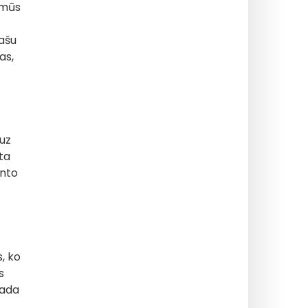
 mūs
lašu
as,
 uz
ta
unto
, ko
s
gada