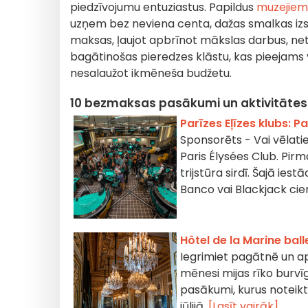
piedzīvojumu entuziastus. Papildus
muzejiem,
uzņem bez neviena centa, dažas smalkas izs
maksas, ļaujot apbrīnot mākslas darbus, net
bagātinošas pieredzes klāstu, kas pieejams v
nesalaužot ikmēneša budžetu.
10 bezmaksas pasākumi un aktivitātes
Parīzes Eļīzes klubs: P
Sponsorēts - Vai vēlati
Paris Élysées Club. Pirm
trijstūra sirdī. Šajā i
Banco vai Blackjack cie
Hôtel de la Marine ball
Iegrimiet pagātnē un ap
mēnesi mijas rīko burvī
pasākumi, kurus noteikt
jūlijā.
[Lasīt vairāk]