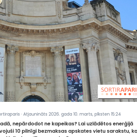
rtiraparis · Atjaunināts 2026. gada 10. marts, plksten 15:24
 gadā, nepārdodot ne kapeikas? Lai uzlādētos enerģijā
juši 10 pilnīgi bezmaksas apskates vietu sarakstu, k