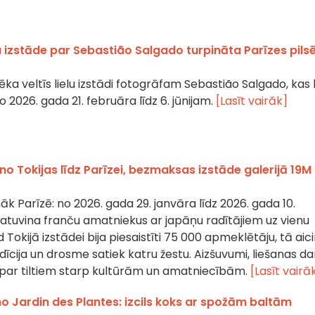
 izstāde par Sebastião Salgado turpināta Parīzes pils
ēka veltīs lielu izstādi fotogrāfam Sebastião Salgado, kas
2026. gada 21. februāra līdz 6. jūnijam.
[Lasīt vairāk]
no Tokijas līdz Parīzei, bezmaksas izstāde galerijā 19M
k Parīzē: no 2026. gada 29. janvāra līdz 2026. gada 10.
atuvina franču amatniekus ar japāņu radītājiem uz vienu
Tokijā izstādei bija piesaistīti 75 000 apmeklētāju, tā aic
dīcija un drosme satiek katru žestu. Aizšuvumi, liešanas dar
t par tiltiem starp kultūrām un amatniecībām.
[Lasīt vairā
no Jardin des Plantes: izcils koks ar spožām baltām