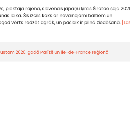
s, piektajā rajonā, slavenais japāņu ķirsis Širotae šajā 202
nas laikā. Šis izcils koks ar nevainojami baltiem un
ogad vērts redzēt agrāk, un pašlaik ir pilnā ziedēšanā.
[Las
ugustam 2026. gadā Parīzē un Île-de-France reģionā