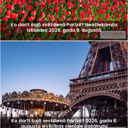
Ko darīt šajā svētdienā Parīzē? Neatliekamās
izklaides 2026. gada 9. augustā
Ko darīt šajā sestdienā Parīzē? 2026. gada 8.
augusta ievērības cienīgie pasākumi