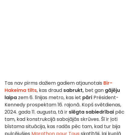
Tas nav pirms dažiem gadiem atjaunotais
Bir-
Hakeima tilts
, kas draud
sabrukt,
bet gan
gājēju
laipa
zem 6. līnijas metro, kas iet
pāri
Président-
Kennedy prospektam 16. rajonā. Kopš svētdienas,
2024. gada 11. augusta, tā ir
slēgta sabiedrībai
pēc
tam, kad konstrukcijā sabojājās skrūves. Šī ir ļoti
bīstama situācija, kas radās pēc tam, kad tur bija
pulcējušies
Marathon pour Tous
skatītāji, lai kuplā