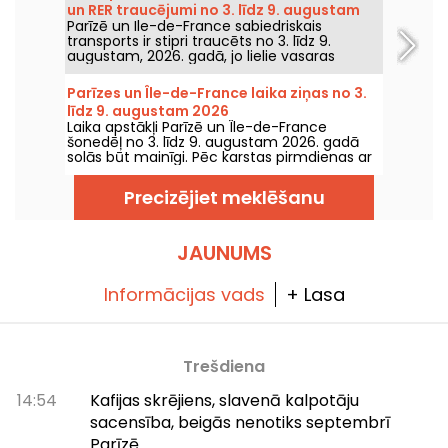
un RER traucējumi no 3. līdz 9. augustam
Parīzē un Ile-de-France sabiedriskais
2026
transports ir stipri traucēts no 3. līdz 9.
augustam, 2026. gadā, jo lielie vasaras
remontdarbi smagi ietekmē dažas līnijas,
saskaņā ar RATP un SNCF.
Parīzes un Île-de-France laika ziņas no 3.
līdz 9. augustam 2026
Laika apstākļi Parīzē un Île-de-France
šonedēļ no 3. līdz 9. augustam 2026. gadā
solās būt mainīgi. Pēc karstas pirmdienas ar
risku pērkona negaisu temperatūra
pakāpeniski pazemināsies, pirms nedēļas
Precizējiet meklēšanu
nogalē atgriezīsies siltāks un saulaināks laiks.
JAUNUMS
Informācijas vads
+ Lasa
Trešdiena
14:54
Kafijas skrējiens, slavenā kalpotāju
sacensība, beigās nenotiks septembrī
Parīzē.