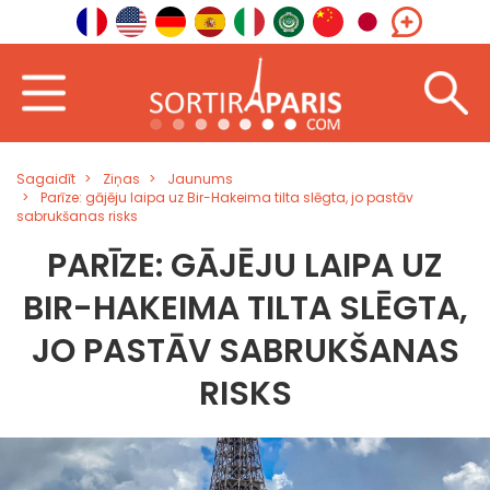
Sagaidīt
Ziņas
Jaunums
Parīze: gājēju laipa uz Bir-Hakeima tilta slēgta, jo pastāv
sabrukšanas risks
PARĪZE: GĀJĒJU LAIPA UZ
BIR-HAKEIMA TILTA SLĒGTA,
JO PASTĀV SABRUKŠANAS
RISKS