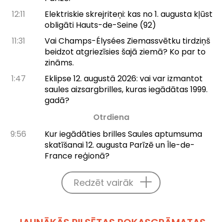
12:11
Elektriskie skrejriteņi: kas no 1. augusta kļūst
obligāti Hauts-de-Seine (92)
11:31
Vai Champs-Élysées Ziemassvētku tirdziņš
beidzot atgriezīsies šajā ziemā? Ko par to
zināms.
1:47
Eklipse 12. augustā 2026: vai var izmantot
saules aizsargbrilles, kuras iegādātas 1999.
gadā?
Otrdiena
9:56
Kur iegādāties brilles Saules aptumsuma
skatīšanai 12. augusta Parīzē un Île-de-
France reģionā?
Redzēt vairāk