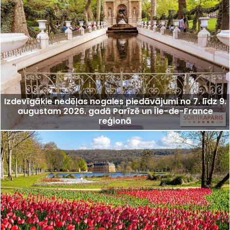
Izdevīgākie nedēļas nogales piedāvājumi no 7. līdz 9.
augustam 2026. gadā Parīzē un Île-de-France
reģionā