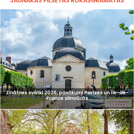
JAUNĀKĀS PILSĒTAS ROKASGRĀMATAS
Zinātnes svētki 2026: pasākumi Parīzes un Île-de-
France slimnīcās