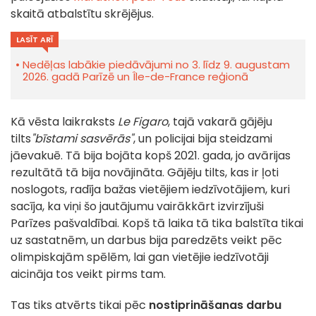
skaitā atbalstītu skrējējus.
LASĪT ARĪ
Nedēļas labākie piedāvājumi no 3. līdz 9. augustam
2026. gadā Parīzē un Île-de-France reģionā
Kā vēsta laikraksts
Le Figaro
, tajā vakarā gājēju
tilts
"bīstami sasvērās"
, un policijai bija steidzami
jāevakuē. Tā bija bojāta kopš 2021. gada, jo avārijas
rezultātā tā bija novājināta. Gājēju tilts, kas ir ļoti
noslogots, radīja bažas vietējiem iedzīvotājiem, kuri
sacīja, ka viņi šo jautājumu vairākkārt izvirzījuši
Parīzes pašvaldībai. Kopš tā laika tā tika balstīta tikai
uz sastatnēm, un darbus bija paredzēts veikt pēc
olimpiskajām spēlēm, lai gan vietējie iedzīvotāji
aicināja tos veikt pirms tam.
Tas tiks atvērts tikai pēc
nostiprināšanas darbu