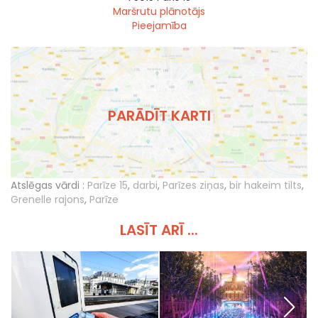
Maršrutu plānotājs
Pieejamība
PARĀDĪT KARTI
Atslēgas vārdi :
Parīze 15
,
darbi
,
Parīzes ziņas
,
bir hakeim tilts
,
Grenelle rajons
,
Parīze
LASĪT ARĪ ...