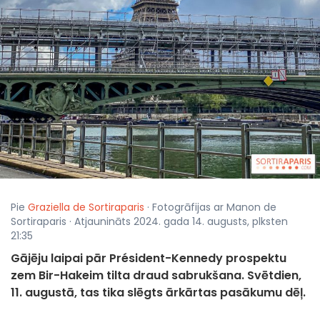
Pie
Graziella de Sortiraparis
· Fotogrāfijas ar Manon de
Sortiraparis · Atjaunināts 2024. gada 14. augusts, plksten
21:35
Gājēju laipai pār Président-Kennedy prospektu
zem Bir-Hakeim tilta draud sabrukšana. Svētdien,
11. augustā, tas tika slēgts ārkārtas pasākumu dēļ.