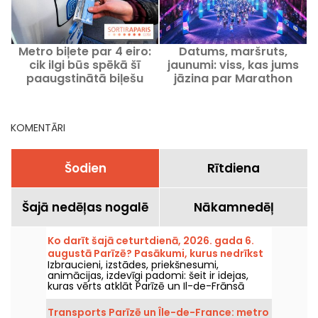
Metro biļete par 4 eiro:
Datums, maršruts,
R
cik ilgi būs spēkā šī
jaunumi: viss, kas jums
paaugstinātā biļešu
jāzina par Marathon
cena?
pour Tous, kas ir pirmais
šāda veida skrējiens
Parīzes olimpiskajām
KOMENTĀRI
spēlēm.
Šodien
Rītdiena
Šajā nedēļas nogalē
Nākamnedēļ
Ko darīt šajā ceturtdienā, 2026. gada 6.
augustā Parīzē? Pasākumi, kurus nedrīkst
Izbraucieni, izstādes, priekšnesumi,
palaist garām
animācijas, izdevīgi padomi: šeit ir idejas,
kuras vērts atklāt Parīzē un Il-de-Frānsā
ceturtdien, 6. augustā 2026.
Transports Parīzē un Île-de-France: metro