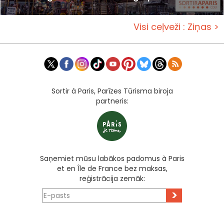
Visi ceļveži : Ziņas >
Sortir à Paris, Parīzes Tūrisma biroja
partneris:
Saņemiet mūsu labākos padomus à Paris
et en Île de France bez maksas,
reģistrācija zemāk:
>