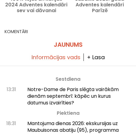
2024 Adventes kalendāri
Adventes kalendāri
sev vai dāvanai
Parīzē
KOMENTĀRI
JAUNUMS
Informācijas vads
+ Lasa
Sestdiena
13:31
Notre-Dame de Paris slēgta vairākām
dienām septembrī: kāpēc un kurus
datumus izvairīties?
Piektiena
18:31
Mantojuma dienas 2026: ekskursijas uz
Maubuisonas abatiju (95), programma