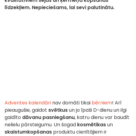
kvalitatīviem sejas un ķermeņa kopšanas
līdzekļiem. Nepieciešams, lai sevi palutinātu.
Adventes kalendāri
nav domāti tikai
bērniem
! Arī
pieaugušie, gaidot
svētkus
un jo īpaši D-dienu un ilgi
gaidīto
dāvanu pasniegšanu
, katru dienu var baudīt
nelielu pārsteigumu. Un šogad
kosmētikas
un
skaistumkopšanas
produktu cienītājiem ir