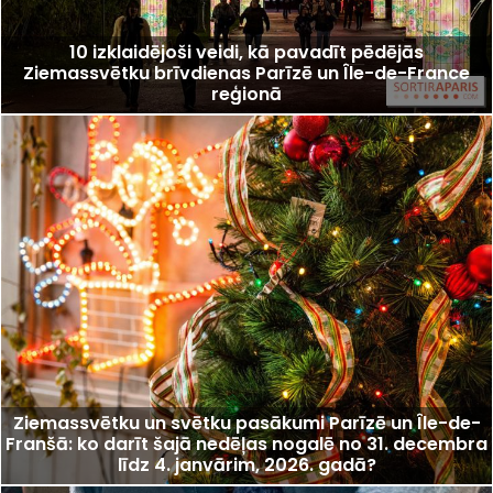
10 izklaidējoši veidi, kā pavadīt pēdējās
Ziemassvētku brīvdienas Parīzē un Île-de-France
reģionā
Ziemassvētku un svētku pasākumi Parīzē un Île-de-
Franšā: ko darīt šajā nedēļas nogalē no 31. decembra
līdz 4. janvārim, 2026. gadā?