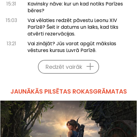
15:31
Kavinsky nāve: kur un kad notiks Parīzes
bēres?
15:03
Vai vēlaties redzēt pāvestu Leonu XIV
Parīzē? Šeit ir datums un laiks, kad tiks
atvērti rezervācijas.
13:21
Vai zinājāt? Jūs varat apgūt mākslas
vēstures kursus Luvrā Parīzē.
Redzēt vairāk
JAUNĀKĀS PILSĒTAS ROKASGRĀMATAS