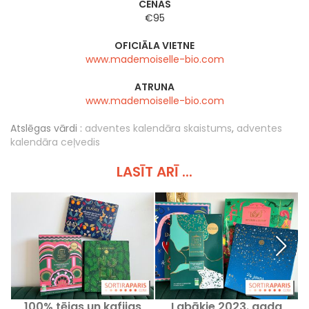
CENAS
€95
OFICIĀLA VIETNE
www.mademoiselle-bio.com
ATRUNA
www.mademoiselle-bio.com
Atslēgas vārdi :
adventes kalendāra skaistums
,
adventes
kalendāra ceļvedis
LASĪT ARĪ ...
100% tējas un kafijas
Labākie 2023. gada