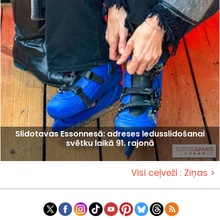
Slidotavas Essonnesā: adreses ledusslidošanai
svētku laikā 91. rajonā
Visi ceļveži : Ziņas >