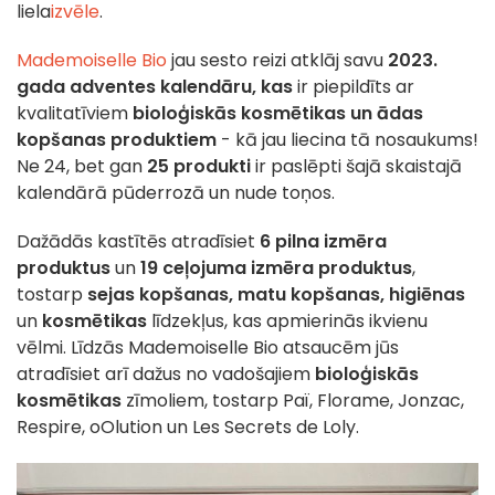
liela
izvēle
.
Mademoiselle Bio
jau sesto reizi atklāj savu
2023.
gada adventes kalendāru, kas
ir piepildīts ar
kvalitatīviem
bioloģiskās kosmētikas un ādas
kopšanas produktiem
- kā jau liecina tā nosaukums!
Ne 24, bet gan
25 produkti
ir paslēpti šajā skaistajā
kalendārā pūderrozā un nude toņos.
Dažādās kastītēs atradīsiet
6 pilna izmēra
produktus
un
19 ceļojuma izmēra produktus
,
tostarp
sejas kopšanas, matu kopšanas, higiēnas
un
kosmētikas
līdzekļus, kas apmierinās ikvienu
vēlmi. Līdzās Mademoiselle Bio atsaucēm jūs
atradīsiet arī dažus no vadošajiem
bioloģiskās
kosmētikas
zīmoliem, tostarp Paï, Florame, Jonzac,
Respire, oOlution un Les Secrets de Loly.