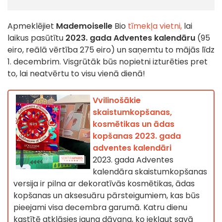
Apmeklējiet
Mademoiselle
Bio
tīmekļa vietni,
lai
laikus pasūtītu
2023. gada Adventes kalendāru
(95
eiro, reālā vērtība 275 eiro) un saņemtu to mājās līdz
1. decembrim. Visgrūtāk būs nopietni izturēties pret
to, lai neatvērtu to visu vienā dienā!
Vvilinošākie
skaistumkopšanas,
kosmētikas un ādas
kopšanas 2023. gada
adventes kalendāri
2023. gada Adventes
kalendāra skaistumkopšanas
versija ir pilna ar dekoratīvās kosmētikas, ādas
kopšanas un aksesuāru pārsteigumiem, kas būs
pieejami visa decembra garumā. Katru dienu
kastītē atklāsies jauna dāvana, ko iekļaut savā