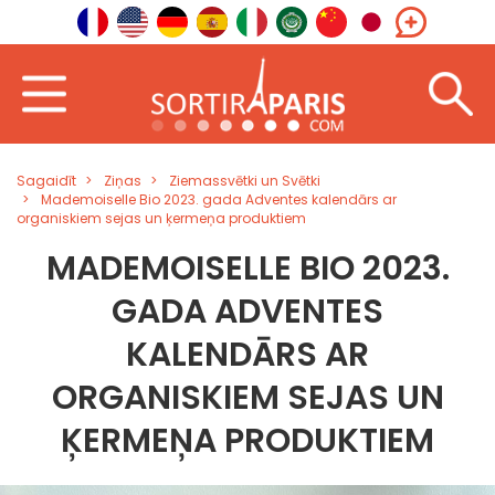
Sagaidīt
Ziņas
Ziemassvētki un Svētki
Mademoiselle Bio 2023. gada Adventes kalendārs ar
organiskiem sejas un ķermeņa produktiem
MADEMOISELLE BIO 2023.
GADA ADVENTES
KALENDĀRS AR
ORGANISKIEM SEJAS UN
ĶERMEŅA PRODUKTIEM