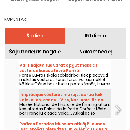
apmeklējami pasākumi
un Île-de-France reģionā
u
KOMENTĀRI
Šodien
Rītdiena
Šajā nedēļas nogalē
Nākamnedēļ
Vai zinājāt? Jūs varat apgūt mākslas
vēstures kursus Luvrā Parīzē.
Parīzē Luvras skolā sabiedrībai tiek piedāvāti
mākslas vēstures kursi, kurus var apmeklēt
kā klausītājus bez studiju pieteikšanās, Luvras
pils centrā katru gadu no septembra līdz
jūnijam. Muzejs arī dažkārt rīko bezmaksas
Imigrācijas vēstures muzejs: darba laiki,
lekcijas. Tā ir iespēja kļūt neapšaubāmi labi
kolekcijas, cenas... Viss, kas jums jāzina
zināms mākslas vēsturē!
Musée National de l'Histoire de l'Immigration,
kas atrodas Palais de la Porte Dorée, stāsta
par Franciju citādā veidā... Atklājiet šo
neparasto kultūras centru.
Parīzes Paradox Museum atklāj 5 jaunas
iesaistošas pieredzes un kafēnīcu Hans &