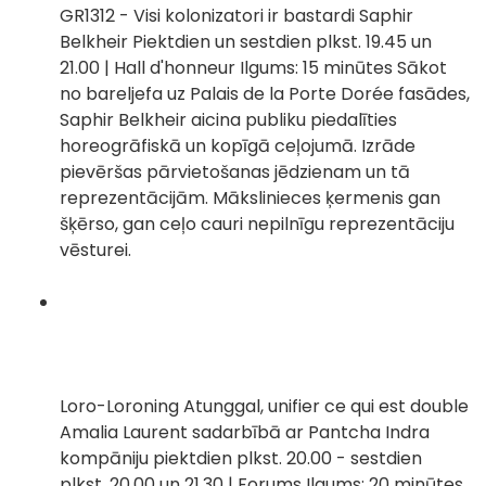
GR1312 - Visi kolonizatori ir bastardi Saphir
Belkheir Piektdien un sestdien plkst. 19.45 un
21.00 | Hall d'honneur Ilgums: 15 minūtes Sākot
no bareljefa uz Palais de la Porte Dorée fasādes,
Saphir Belkheir aicina publiku piedalīties
horeogrāfiskā un kopīgā ceļojumā. Izrāde
pievēršas pārvietošanas jēdzienam un tā
reprezentācijām. Mākslinieces ķermenis gan
šķērso, gan ceļo cauri nepilnīgu reprezentāciju
vēsturei.
Loro-Loroning Atunggal, unifier ce qui est double
Amalia Laurent sadarbībā ar Pantcha Indra
kompāniju piektdien plkst. 20.00 - sestdien
plkst. 20.00 un 21.30 | Forums Ilgums: 20 minūtes