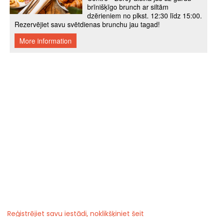
Reģistrējiet savu iestādi, noklikšķiniet šeit