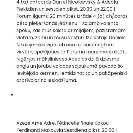
4 (a) ch/cords Daniel Nicolaevsky & Adeola
Piektdien un sestdien plkst. 20.30 un 22.00 |
Forum Ilgums: 20 minūtes Izrāde 4 (a) ch/cords
pēta pieķeršanās jēdzienu - šo ambivalento
spēku, kas mūs saista ar mīļajiem, pazīstamām
vietām, zemi un mūsu vēsturi. Izpildītājs Daniels
Nikolajevskis vij un atraisa ap saspringtām
virvēm, spēlējoties ar Foruma monumentalitāti.
Nigērijas mākslinieces Adeolas dziļā dziesma
angļu un jorubu valodas sajaukumā pavada šo
levitējošo ķermeni, iemidzinot to un pakāpeniski
atbrīvojot no ieslodzījuma.
Azeze Ame Adre, l'étincelle finale Kokou
Ferdinand Makouvia Sestdiena plkst. 20.00 |