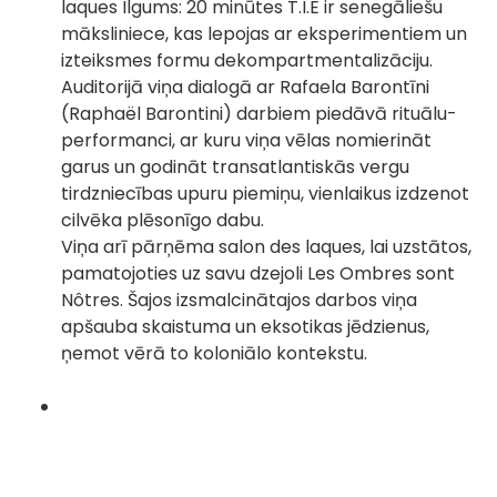
laques Ilgums: 20 minūtes T.I.E ir senegāliešu
māksliniece, kas lepojas ar eksperimentiem un
izteiksmes formu dekompartmentalizāciju.
Auditorijā viņa dialogā ar Rafaela Barontīni
(Raphaël Barontini) darbiem piedāvā rituālu-
performanci, ar kuru viņa vēlas nomierināt
garus un godināt transatlantiskās vergu
tirdzniecības upuru piemiņu, vienlaikus izdzenot
cilvēka plēsonīgo dabu.
Viņa arī pārņēma salon des laques, lai uzstātos,
pamatojoties uz savu dzejoli Les Ombres sont
Nôtres. Šajos izsmalcinātajos darbos viņa
apšauba skaistuma un eksotikas jēdzienus,
ņemot vērā to koloniālo kontekstu.