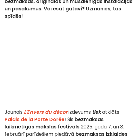
bezmaksas, oriģinālas un mūsdienīgas instalācijas
un pasākumus. Vai esat gatavi? Uzmanies, tas
spīdēs!
Jaunais
L'Envers du décor
izdevums
tiek
atklāts
Palais de la Porte Dorée
!
Šis
bezmaksas
laikmetīgās mākslas
festivāls
2025. gada 7. un 8.
februārī parīziešiem piedāvā
bezmaksas izklaides