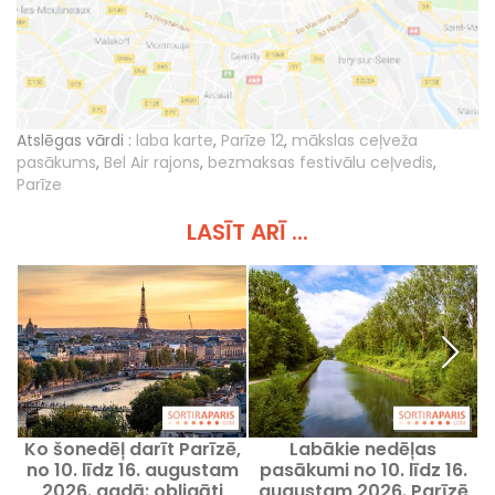
Atslēgas vārdi :
laba karte
,
Parīze 12
,
mākslas ceļveža
pasākums
,
Bel Air rajons
,
bezmaksas festivālu ceļvedis
,
Parīze
LASĪT ARĪ ...
Ko šonedēļ darīt Parīzē,
Labākie nedēļas
no 10. līdz 16. augustam
pasākumi no 10. līdz 16.
n
2026. gadā: obligāti
augustam 2026. Parīzē
9