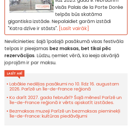
līdz 2025. gada 9. februārim
visās Palais de la Porte Dorée
telpās būs skatāma
gigantiska izstāde. Nepalaidiet garām izstādi
"Katra dzīve ir stāsts".
[Lasīt vairāk]
Nevilcinieties: šajā īpašajā pasākumā visas festivāla
telpas ir pieejamas
bez maksas, bet tikai pēc
rezervācijas
. Lūdzu, ņemiet vērā, ka ieeja akvārijā
joprojām ir par maksu.
LASĪT ARĪ
Labākie nedēļas pasākumi no 10. līdz 16. augustam
2026. Parīzē un Île-de-France reģionā
Ko darīt 2027. gada februārī? Šajā mēnesī Parīzē un
Île-de-France reģionā ir vērts apskatīt izstādes.
Bezmaksas muzeji Parīzē un bezmaksas pieminekļi
Île-de-France: kultūras piedāvājumi