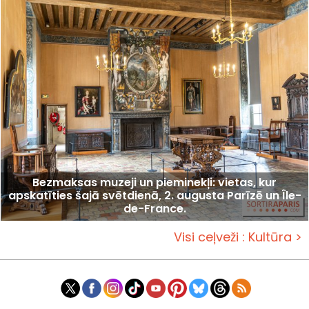
Bezmaksas muzeji un pieminekļi: vietas, kur
apskatīties šajā svētdienā, 2. augusta Parīzē un Île-
de-France.
Visi ceļveži : Kultūra >