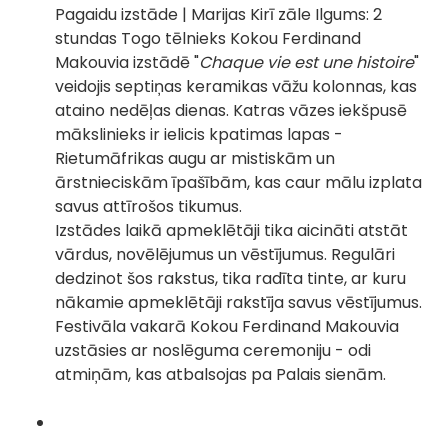
Pagaidu izstāde | Marijas Kirī zāle Ilgums: 2
stundas Togo tēlnieks Kokou Ferdinand
Makouvia izstādē "
Chaque vie est une histoire
"
veidojis septiņas keramikas vāžu kolonnas, kas
ataino nedēļas dienas. Katras vāzes iekšpusē
mākslinieks ir ielicis kpatimas lapas -
Rietumāfrikas augu ar mistiskām un
ārstnieciskām īpašībām, kas caur mālu izplata
savus attīrošos tikumus.
Izstādes laikā apmeklētāji tika aicināti atstāt
vārdus, novēlējumus un vēstījumus. Regulāri
dedzinot šos rakstus, tika radīta tinte, ar kuru
nākamie apmeklētāji rakstīja savus vēstījumus.
Festivāla vakarā Kokou Ferdinand Makouvia
uzstāsies ar noslēguma ceremoniju - odi
atmiņām, kas atbalsojas pa Palais sienām.