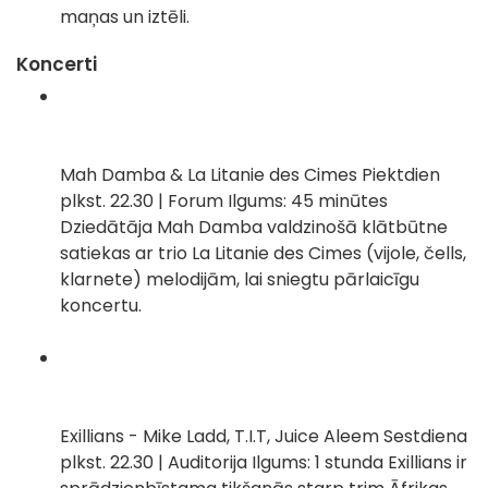
maņas un iztēli.
Koncerti
Mah Damba & La Litanie des Cimes Piektdien
plkst. 22.30 | Forum Ilgums: 45 minūtes
Dziedātāja Mah Damba valdzinošā klātbūtne
satiekas ar trio La Litanie des Cimes (vijole, čells,
klarnete) melodijām, lai sniegtu pārlaicīgu
koncertu.
Exillians - Mike Ladd, T.I.T, Juice Aleem Sestdiena
plkst. 22.30 | Auditorija Ilgums: 1 stunda Exillians ir