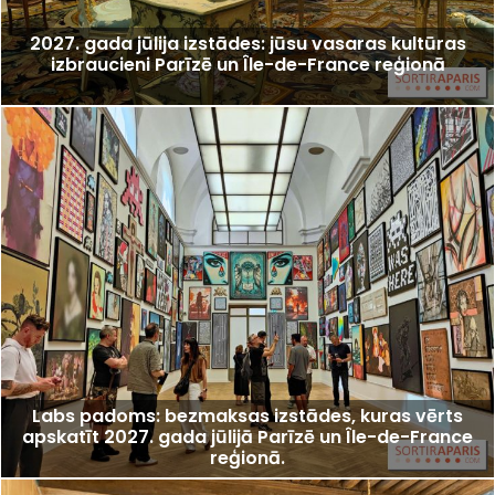
2027. gada jūlija izstādes: jūsu vasaras kultūras
izbraucieni Parīzē un Île-de-France reģionā
Labs padoms: bezmaksas izstādes, kuras vērts
apskatīt 2027. gada jūlijā Parīzē un Île-de-France
reģionā.