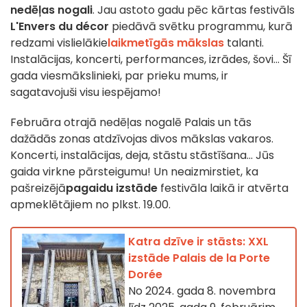
nedēļas nogali
. Jau astoto gadu pēc kārtas festivāls
L'Envers du décor
piedāvā svētku programmu, kurā
redzami vislielākie
laikmetīgās mākslas
talanti.
Instalācijas, koncerti, performances, izrādes, šovi... Šī
gada viesmākslinieki, par prieku mums, ir
sagatavojuši visu iespējamo!
Februāra otrajā nedēļas nogalē Palais un tās
dažādās zonas atdzīvojas divos mākslas vakaros.
Koncerti, instalācijas, deja, stāstu stāstīšana... Jūs
gaida virkne pārsteigumu! Un neaizmirstiet, ka
pašreizējā
pagaidu izstāde
festivāla laikā ir atvērta
apmeklētājiem no plkst. 19.00.
Katra dzīve ir stāsts: XXL
izstāde Palais de la Porte
Dorée
No 2024. gada 8. novembra