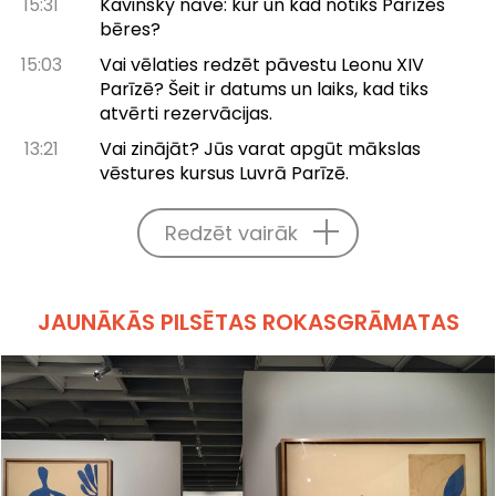
15:31
Kavinsky nāve: kur un kad notiks Parīzes
bēres?
15:03
Vai vēlaties redzēt pāvestu Leonu XIV
Parīzē? Šeit ir datums un laiks, kad tiks
atvērti rezervācijas.
13:21
Vai zinājāt? Jūs varat apgūt mākslas
vēstures kursus Luvrā Parīzē.
Redzēt vairāk
JAUNĀKĀS PILSĒTAS ROKASGRĀMATAS