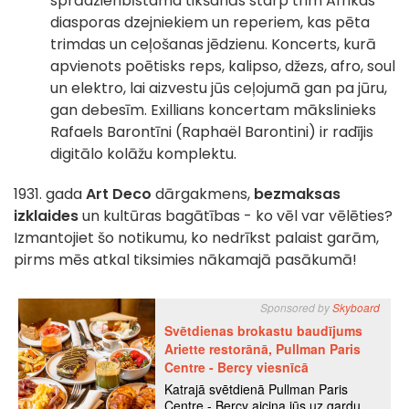
sprādzienbīstama tikšanās starp trim Āfrikas
diasporas dzejniekiem un reperiem, kas pēta
trimdas un ceļošanas jēdzienu. Koncerts, kurā
apvienots poētisks reps, kalipso, džezs, afro, soul
un elektro, lai aizvestu jūs ceļojumā gan pa jūru,
gan debesīm. Exillians koncertam mākslinieks
Rafaels Barontīni (Raphaël Barontini) ir radījis
digitālo kolāžu komplektu.
1931. gada
Art Deco
dārgakmens,
bezmaksas
izklaides
un kultūras bagātības - ko vēl var vēlēties?
Izmantojiet šo notikumu, ko nedrīkst palaist garām,
pirms mēs atkal tiksimies nākamajā pasākumā!