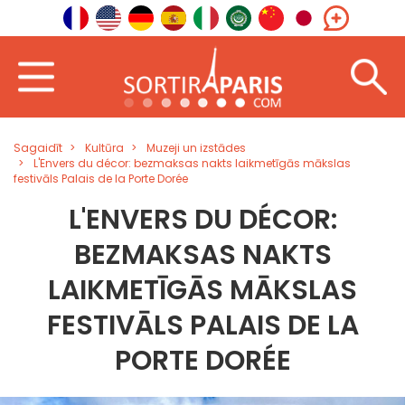
Sagaidīt
Kultūra
Muzeji un izstādes
L'Envers du décor: bezmaksas nakts laikmetīgās mākslas
festivāls Palais de la Porte Dorée
L'ENVERS DU DÉCOR:
BEZMAKSAS NAKTS
LAIKMETĪGĀS MĀKSLAS
FESTIVĀLS PALAIS DE LA
PORTE DORÉE