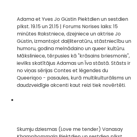
Adama et Yves Jo Güstin Piektdien un sestdien
plkst. 19.15 un 21.15 | Forums Norises laiks: 15
minūtes Rakstniece, dzejniece un aktrise Jo
Güstin, izmantojot daiļliteratūru, stāstniecību un
humoru, godina melnādaino un queer kultūru.
Māksliniece, tērpusies kā "krāsains briesmonis",
ievilks skatītājus Adamas un Īva stāstā. Stāsts ir
no viņas sērijas Contes et légendes du
Queeriqoo - pasaules, kurā multikulturālisms un
daudzveidīgie akcenti kaut reizi tiek novērtēti.
Skumju dziesmas (Love me tender) Vanasay
Khamphommala Piektdien un sestdien plkst.