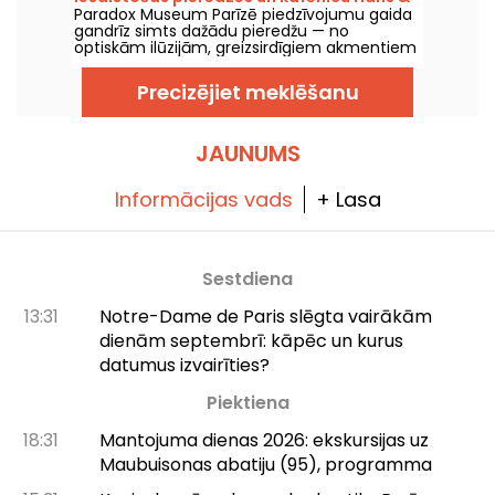
Paradox Museum Parīzē piedzīvojumu gaida
Gretel
gandrīz simts dažādu pieredžu — no
optiskām ilūzijām, greizsirdīgiem akmentiem
līdz sajūtu sajaukšanai. Jums patiks
apmulsināties un iemūžināt sirreālas
Precizējiet meklēšanu
fotogrāfijas. Tagad pievienojušās arī piecas
jaunas, pilnībā immersīvas izstādes — laiks
ļauties mūsu maņu pārbaudījumam! Turklāt,
gaidāms arī jauns, ārkārtīgi garšīgs kafejnīcas
JAUNUMS
piedāvājums: Hans & Gretel jūs pārliecinās,
ka, ienākot, netiksi pazaudēts.
Informācijas vads
+ Lasa
Sestdiena
13:31
Notre-Dame de Paris slēgta vairākām
dienām septembrī: kāpēc un kurus
datumus izvairīties?
Piektiena
18:31
Mantojuma dienas 2026: ekskursijas uz
Maubuisonas abatiju (95), programma