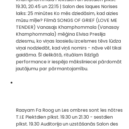
19.30, 20.45 un 22.15 | Salon des laques Norises
laiks: 25 minūtes Ko mēs dziedāsim, kad aizies
mūsu mīļie? Filmā SONGS OF GRIEF (LOVE ME
TENDER) Vanasajs Khamphommala (Vanasay
Khamphommala) mēģina Elvisa Preslija
dziesmu, ko viņas laosiešu izcelsmes tēvs lūdza
viņai nodziedāt, kad viņš nomirs - nāve vēl tikai
gaidāma. Šī delikātā, rituālam līdzīgā
performance ir iespēja māksliniecei pārdomāt
jautājumu par pārmantojamību.
Raayam Fa Roog un Les ombres sont les nôtres
T.I.E Piektdien plkst. 19.30 un 21.30 - sestdien
plkst. 19.30 Auditorija un uzstāšanās Salon des