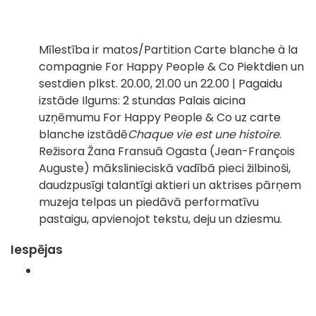
Mīlestība ir matos/Partition Carte blanche à la
compagnie For Happy People & Co Piektdien un
sestdien plkst. 20.00, 21.00 un 22.00 | Pagaidu
izstāde Ilgums: 2 stundas Palais aicina
uzņēmumu For Happy People & Co uz carte
blanche izstādē
Chaque vie est une histoire
.
Režisora Žana Fransuā Ogasta (Jean-François
Auguste) mākslinieciskā vadībā pieci žilbinoši,
daudzpusīgi talantīgi aktieri un aktrises pārņem
muzeja telpas un piedāvā performatīvu
pastaigu, apvienojot tekstu, deju un dziesmu.
Iespējas