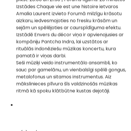
Izstādes Chaque vie est une histoire ietvaros
Amalia Laurent izvieto Forumā milzīgu krāsotu
aizkaru, iedvesmojoties no fresku krāsām un
sejām un spēlējoties ar caurspīdīguma efektu.
Izstādē Envers du décor viņa ir apvienojusies ar
kompāniju Pantcha Indra, lai uzstātos ar
rituālās indonēziešu mūzikas koncertu, kura
pamatā ir viņas darbi.
Seši mūziķi veido instrumentālo ansambli, ko
sauc par gamelānu, un vienbalsīgi spēlē gongus,
metalofonus un sitamos instrumentus. Aiz
mākslinieces plīvura šīs valdzinošās mūzikas
ritmā kā spoku klātbūtne kustas dejotāji.