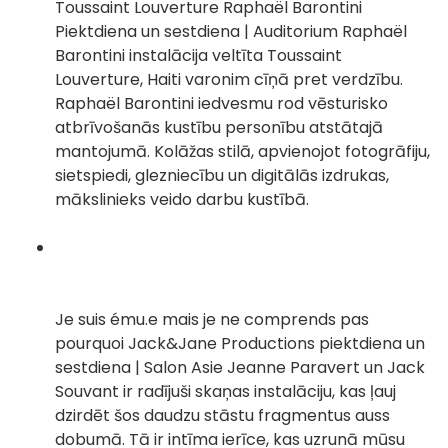
Toussaint Louverture Raphaël Barontini
Piektdiena un sestdiena | Auditorium Raphaël
Barontini instalācija veltīta Toussaint
Louverture, Haiti varonim cīņā pret verdzību.
Raphaël Barontini iedvesmu rod vēsturisko
atbrīvošanās kustību personību atstātajā
mantojumā. Kolāžas stilā, apvienojot fotogrāfiju,
sietspiedi, glezniecību un digitālās izdrukas,
mākslinieks veido darbu kustībā.
Je suis ému.e mais je ne comprends pas
pourquoi Jack&Jane Productions piektdiena un
sestdiena | Salon Asie Jeanne Paravert un Jack
Souvant ir radījuši skaņas instalāciju, kas ļauj
dzirdēt šos daudzu stāstu fragmentus auss
dobumā. Tā ir intīma ierīce, kas uzrunā mūsu