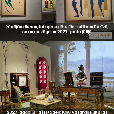
Pēdējās dienas, lai apmeklētu šīs izstādes Parīzē,
kuras noslēgsies 2027. gada jūlijā.
2027. gada jūlija izstādes: jūsu vasaras kultūras