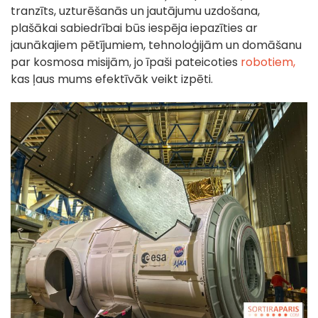
tranzīts, uzturēšanās un jautājumu uzdošana,
plašākai sabiedrībai būs iespēja iepazīties ar
jaunākajiem pētījumiem, tehnoloģijām un domāšanu
par kosmosa misijām, jo īpaši pateicoties
robotiem,
kas ļaus mums efektīvāk veikt izpēti.