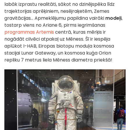
labāk izprastu realitāti, sākot no dzinējspēka līdz
trajektorijas aprēķiniem, nesējraķetēm, Zemes
gravitācijas... Apmeklējumu papildina vairāki
modeļi
,
tostarp viens no Ariane 6, pirms iegrimšanas
programmas Artemis
centrā, kuras mērķis ir
nogādāt cilvēci atpakaļ uz Mēness. Šī ir iespēja
aplūkot I-HAB, Eiropas biotopu moduļa kosmosa
stacijai Lunar Gateway, un kosmosa kuģa Orion
repliku 7 metrus liela Mēness diametra priekšā!