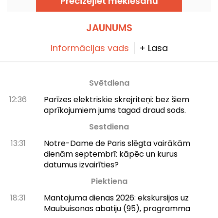
Precizējiet meklēšanu
JAUNUMS
Informācijas vads
+ Lasa
Svētdiena
12:36
Parīzes elektriskie skrejriteņi: bez šiem
aprīkojumiem jums tagad draud sods.
Sestdiena
13:31
Notre-Dame de Paris slēgta vairākām
dienām septembrī: kāpēc un kurus
datumus izvairīties?
Piektiena
18:31
Mantojuma dienas 2026: ekskursijas uz
Maubuisonas abatiju (95), programma