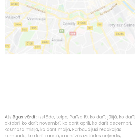
Atslēgas vārdi :
izstāde
,
telpa
,
Parīze 19
,
ko darīt jūlijā
,
ko darīt
oktobrī
,
ko darīt novembrī
,
ko darīt aprīlī
,
ko darīt decembrī
,
kosmosa misija
,
ko darīt maijā
,
Pārbaudījusi redakcijas
komanda
,
ko darīt martā
,
imersīvās izstādes ceļvedis
,