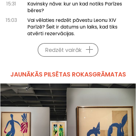
15:31
Kavinsky nāve: kur un kad notiks Parīzes
bēres?
15:03
Vai vēlaties redzēt pāvestu Leonu XIV
Parīzē? Šeit ir datums un laiks, kad tiks
atvērti rezervācijas.
Redzēt vairāk
JAUNĀKĀS PILSĒTAS ROKASGRĀMATAS