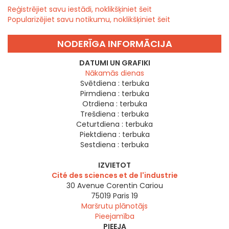
Reģistrējiet savu iestādi, noklikšķiniet šeit
Popularizējiet savu notikumu, noklikšķiniet šeit
NODERĪGA INFORMĀCIJA
DATUMI UN GRAFIKI
Nākamās dienas
Svētdiena :
terbuka
Pirmdiena :
terbuka
Otrdiena :
terbuka
Trešdiena :
terbuka
Ceturtdiena :
terbuka
Piektdiena :
terbuka
Sestdiena :
terbuka
IZVIETOT
Cité des sciences et de l'industrie
30 Avenue Corentin Cariou
75019
Paris 19
Maršrutu plānotājs
Pieejamība
PIEEJA