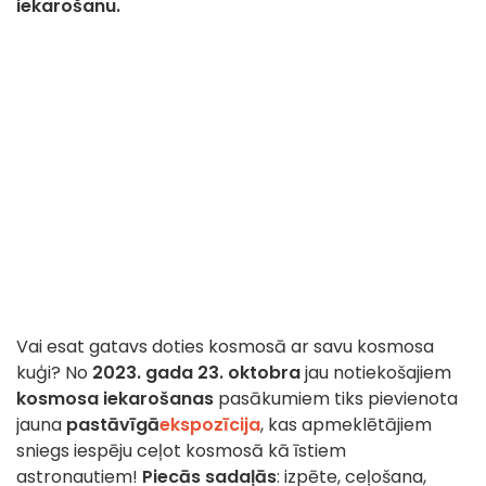
iekarošanu.
Vai esat gatavs doties kosmosā ar savu kosmosa
kuģi? No
2023. gada 23. oktobra
jau notiekošajiem
kosmosa iekarošanas
pasākumiem tiks pievienota
jauna
pastāvīgā
ekspozīcija
, kas apmeklētājiem
sniegs iespēju ceļot kosmosā kā īstiem
astronautiem!
Piecās sadaļās
: izpēte, ceļošana,