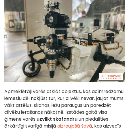
Apmeklētāji varēs atklāt objektus, kas acīmredzamu
iemeslu dēļ nokļūst tur, kur cilvēki nevar, ļaujot mums
vākt attēlus, skaņas, iežu paraugus un paredzēt
cilvēku ierašanos nākotnē. Izstādes gaitā visa
ģimene varēs
uzvilkt skafandru
un piedalīties
ārkārtīgi svarīgā misijā
aizraujošā šovā
, kas aizvedīs