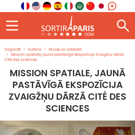
Sagaidīt
Kultūra
Muzeji un izstādes
Mission spatiale, jaunā pastāvīgā ekspozīcija Zvaigžņu dārzā
Cité des sciences
MISSION SPATIALE, JAUNĀ
PASTĀVĪGĀ EKSPOZĪCIJA
ZVAIGŽŅU DĀRZĀ CITÉ DES
SCIENCES