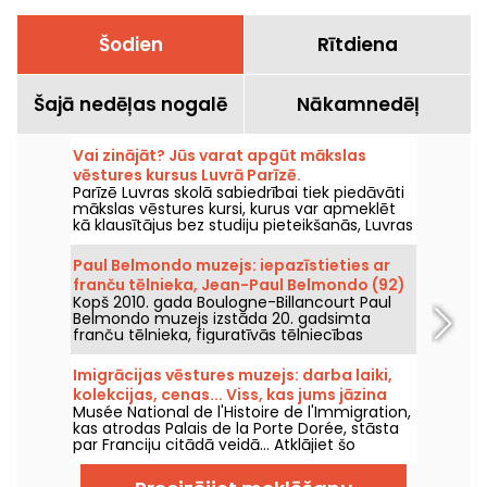
Šodien
Rītdiena
Šajā nedēļas nogalē
Nākamnedēļ
Vai zinājāt? Jūs varat apgūt mākslas
vēstures kursus Luvrā Parīzē.
Parīzē Luvras skolā sabiedrībai tiek piedāvāti
mākslas vēstures kursi, kurus var apmeklēt
kā klausītājus bez studiju pieteikšanās, Luvras
pils centrā katru gadu no septembra līdz
jūnijam. Muzejs arī dažkārt rīko bezmaksas
Paul Belmondo muzejs: iepazīstieties ar
lekcijas. Tā ir iespēja kļūt neapšaubāmi labi
franču tēlnieka, Jean-Paul Belmondo (92)
zināms mākslas vēsturē!
Kopš 2010. gada Boulogne-Billancourt Paul
tēva, darbiem.
Belmondo muzejs izstāda 20. gadsimta
franču tēlnieka, figuratīvās tēlniecības
pārstāvja, darbus cilvēka mēroga telpā un
izstādes maršrutā, kas ir domāts, lai
Imigrācijas vēstures muzejs: darba laiki,
uzrunātu skatītāju sajūtas.
kolekcijas, cenas... Viss, kas jums jāzina
Musée National de l'Histoire de l'Immigration,
kas atrodas Palais de la Porte Dorée, stāsta
par Franciju citādā veidā... Atklājiet šo
neparasto kultūras centru.