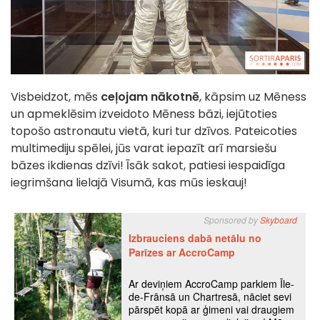
Visbeidzot, mēs
ceļojam nākotnē
, kāpsim uz Mēness
un apmeklēsim izveidoto Mēness bāzi, iejūtoties
topošo astronautu vietā, kuri tur dzīvos. Pateicoties
multimediju spēlei, jūs varat iepazīt arī marsiešu
bāzes ikdienas dzīvi! Īsāk sakot, patiesi iespaidīga
iegrimšana lielajā Visumā, kas mūs ieskauj!