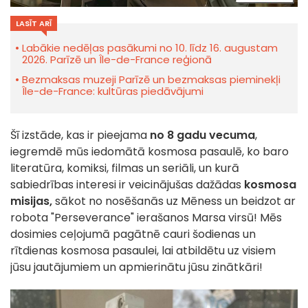
LASĪT ARĪ
Labākie nedēļas pasākumi no 10. līdz 16. augustam
2026. Parīzē un Île-de-France reģionā
Bezmaksas muzeji Parīzē un bezmaksas pieminekļi
Île-de-France: kultūras piedāvājumi
Šī izstāde, kas ir pieejama
no 8 gadu vecuma
,
iegremdē mūs iedomātā kosmosa pasaulē, ko baro
literatūra, komiksi, filmas un seriāli, un kurā
sabiedrības interesi ir veicinājušas dažādas
kosmosa
misijas,
sākot no nosēšanās uz Mēness un beidzot ar
robota "Perseverance" ierašanos Marsa virsū! Mēs
dosimies ceļojumā pagātnē cauri šodienas un
rītdienas kosmosa pasaulei, lai atbildētu uz visiem
jūsu jautājumiem un apmierinātu jūsu zinātkāri!