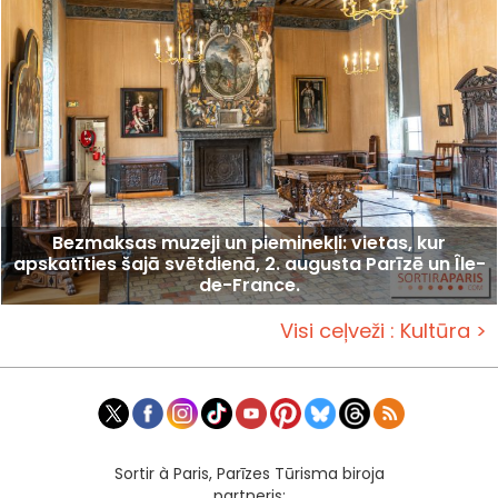
Bezmaksas muzeji un pieminekļi: vietas, kur
apskatīties šajā svētdienā, 2. augusta Parīzē un Île-
de-France.
Visi ceļveži : Kultūra >
Sortir à Paris, Parīzes Tūrisma biroja
partneris: