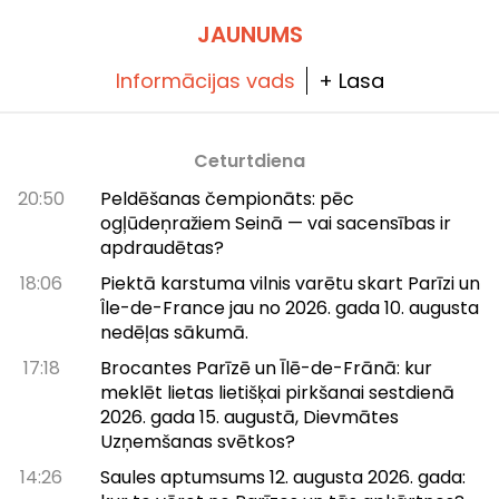
JAUNUMS
Informācijas vads
+ Lasa
Ceturtdiena
20:50
Peldēšanas čempionāts: pēc
ogļūdeņražiem Seinā — vai sacensības ir
apdraudētas?
18:06
Piektā karstuma vilnis varētu skart Parīzi un
Île-de-France jau no 2026. gada 10. augusta
nedēļas sākumā.
17:18
Brocantes Parīzē un Īlē-de-Frānā: kur
meklēt lietas lietišķai pirkšanai sestdienā
2026. gada 15. augustā, Dievmātes
Uzņemšanas svētkos?
14:26
Saules aptumsums 12. augusta 2026. gada: