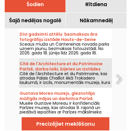
Šodien
Rītdiena
Šajā nedēļas nogalē
Nākamnedēļ
Divi gadsimti attēlu: bezmaksas āra
fotogrāfiju izstāde Hauts-de-Seine
Sceaux muiža un Čantereinas novada parks
uzņem jaunu, bezmaksas fotouzstādi. No
2026. gada 18. jūnija līdz 2026. gada 18.
decembrim iepazīstieties ar izstādi "Divi
gadsimti attēlu".
Cité de l'Architecture et du Patrimoine
Parīzē, darba laiki, biļetes un izstādes
Cité de l'Architecture et du Patrimoine, kas
atrodas Palais Chaillot ēkā Trokadero
laukumā, ir izcils, monumentāls muzejs, kura
platība ir 22 000 m2 un kurā izvietoti
neskaitāmi modeļi, pilsētu plāni un milzīgas
Gustava Moreo muzejs, gleznotāja
skulptūras. Šeit jūs varat padziļināti aplūkot
mūžīgās mājas un darbnīca Parīzē.
dažas no labākajām ēkām, kas jebkad
Musée Gustave Moreau ir konfidenciāls
būvētas, un iegremdēties tehnoloģiju,
Parīzes muzejs, kas atrodas 9. rajonā un
arhitektūras un pilsētplānošanas pasaulē.
piedāvā iepazīties ar Parīzes mākslinieka
dzīvokli un darbnīcām, kur var apbrīnot
slavenās kāpnes un daudzus simbolistu
Precizējiet meklēšanu
kustības darbus.