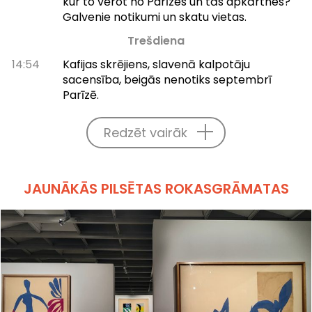
kur to vērot no Parīzes un tās apkārtnes?
Galvenie notikumi un skatu vietas.
Trešdiena
14:54
Kafijas skrējiens, slavenā kalpotāju
sacensība, beigās nenotiks septembrī
Parīzē.
Redzēt vairāk
JAUNĀKĀS PILSĒTAS ROKASGRĀMATAS