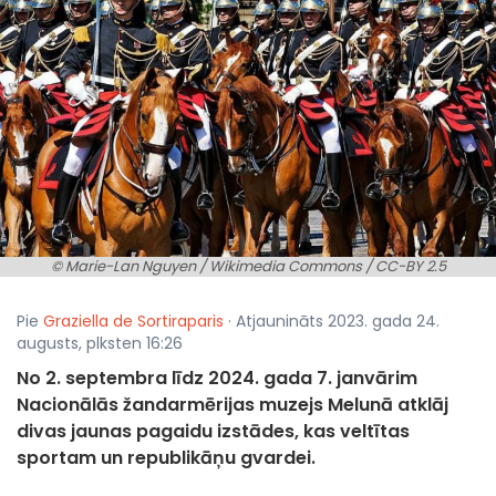
© Marie-Lan Nguyen / Wikimedia Commons / CC-BY 2.5
Pie
Graziella de Sortiraparis
· Atjaunināts 2023. gada 24.
augusts, plksten 16:26
No 2. septembra līdz 2024. gada 7. janvārim
Nacionālās žandarmērijas muzejs Melunā atklāj
divas jaunas pagaidu izstādes, kas veltītas
sportam un republikāņu gvardei.