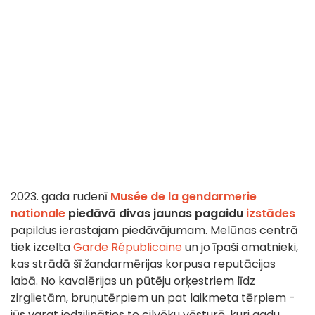
2023. gada rudenī
Musée de la gendarmerie
nationale
piedāvā
divas jaunas pagaidu
izstādes
papildus ierastajam piedāvājumam. Melūnas centrā
tiek izcelta
Garde Républicaine
un jo īpaši amatnieki,
kas strādā šī žandarmērijas korpusa reputācijas
labā. No kavalērijas un pūtēju orķestriem līdz
zirglietām, bruņutērpiem un pat laikmeta tērpiem -
jūs varat iedziļināties to cilvēku vēsturē, kuri gadu