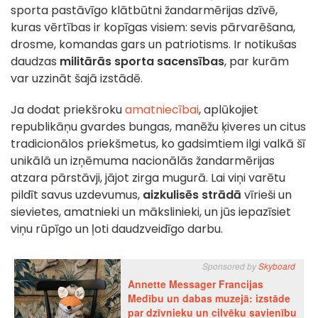
sporta pastāvīgo klātbūtni žandarmērijas dzīvē,
kuras vērtības ir kopīgas visiem: sevis pārvarēšana,
drosme, komandas gars un patriotisms. Ir notikušas
daudzas
militārās sporta sacensības
, par kurām
var uzzināt šajā izstādē.
Ja dodat priekšroku
amatniecībai
, aplūkojiet
republikāņu gvardes bungas, manēžu ķiveres un citus
tradicionālos priekšmetus, ko gadsimtiem ilgi valkā šī
unikālā un izņēmuma nacionālās žandarmērijas
atzara pārstāvji, jājot zirga mugurā. Lai viņi varētu
pildīt savus uzdevumus,
aizkulisēs strādā
vīrieši un
sievietes, amatnieki un mākslinieki, un jūs iepazīsiet
viņu rūpīgo un ļoti daudzveidīgo darbu.