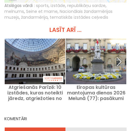
Atslēgas vārdi :
sports
,
izstāde
,
republikāņu sardze
,
melnums
,
Seine et marne
,
Nacionālais žandarmērijas
muzejs
,
žandarmērija
,
tematiskās izstādes ceļvedis
LASĪT ARĪ ...
Atgriešanās Parīzē: 10
Eiropas kultūras
I
izstādes, kuras noteikti
mantojuma dienas 2026
jāredz, atgriežoties no
Melunā (77): pasākumi
vasaras brīvdienām
un ekskursijas
programmā
KOMENTĀRI