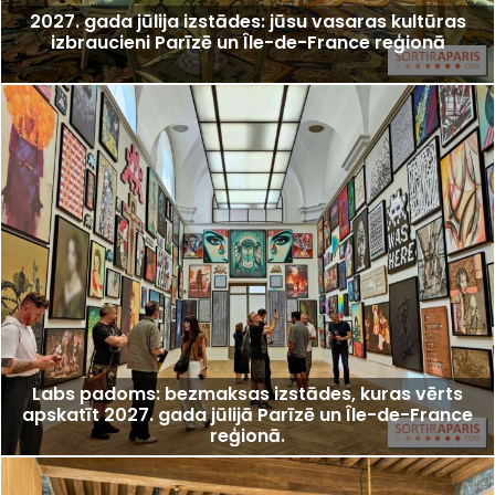
2027. gada jūlija izstādes: jūsu vasaras kultūras
izbraucieni Parīzē un Île-de-France reģionā
Labs padoms: bezmaksas izstādes, kuras vērts
apskatīt 2027. gada jūlijā Parīzē un Île-de-France
reģionā.