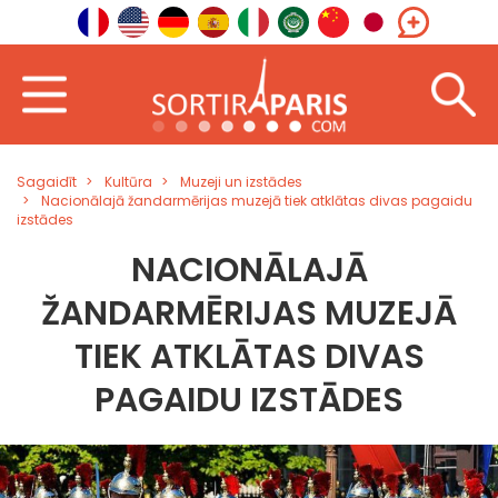
Sagaidīt
Kultūra
Muzeji un izstādes
Nacionālajā žandarmērijas muzejā tiek atklātas divas pagaidu
izstādes
NACIONĀLAJĀ
ŽANDARMĒRIJAS MUZEJĀ
TIEK ATKLĀTAS DIVAS
PAGAIDU IZSTĀDES