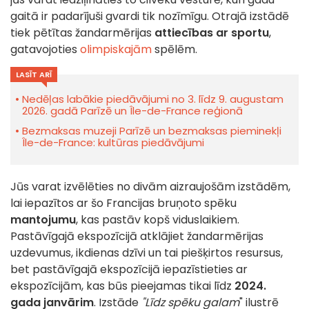
gaitā ir padarījuši gvardi tik nozīmīgu. Otrajā izstādē
tiek pētītas žandarmērijas
attiecības ar sportu
,
gatavojoties
olimpiskajām
spēlēm.
LASĪT ARĪ
Nedēļas labākie piedāvājumi no 3. līdz 9. augustam
2026. gadā Parīzē un Île-de-France reģionā
Bezmaksas muzeji Parīzē un bezmaksas pieminekļi
Île-de-France: kultūras piedāvājumi
Jūs varat izvēlēties no divām aizraujošām izstādēm,
lai iepazītos ar šo Francijas bruņoto spēku
mantojumu
, kas pastāv kopš viduslaikiem.
Pastāvīgajā ekspozīcijā atklājiet žandarmērijas
uzdevumus, ikdienas dzīvi un tai piešķirtos resursus,
bet pastāvīgajā ekspozīcijā iepazīstieties ar
ekspozīcijām, kas būs pieejamas tikai līdz
2024.
gada janvārim
. Izstāde
"Līdz spēku galam
" ilustrē