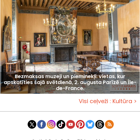
Bezmaksas muzeji un pieminekļi: vietas, kur
apskatīties šajā svētdienā, 2. augusta Parīzē un Île-
de-France.
Visi ceļveži : Kultūra >