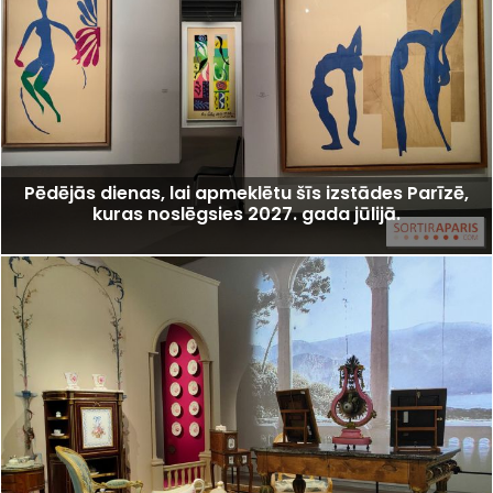
Pēdējās dienas, lai apmeklētu šīs izstādes Parīzē,
kuras noslēgsies 2027. gada jūlijā.