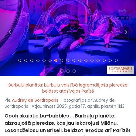
<
>
Burbuļu planēta: burbuļu valstībā iegremdējoša pieredze
beidzot atdzīvojas Parīzē
Pie
Audrey de Sortiraparis
· Fotogrāfijas ar Audrey de
Sortiraparis · Atjaunināts 2025. gada 17. aprīlis, plksten 11:13
Oooh skaistie bu-bubbles ... Burbuļu planēta,
aizraujošā pieredze, kas jau iekarojusi Milānu,
Losandželosu un Briseli, beidzot ierodas arī Parīzē!