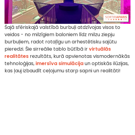
Šajā sfēriskajā valstībā burbuļi atdzīvojas visos to
veidos - no milzīgiem baloniem līdz milzu ziepju
burbuļiem, radot rotaļīgu un arhestētisku sajūtu
pieredzi. Šie sirreālie tablo būtībā ir
virtuālās
realitātes
rezultāts, kurā apvienotas vismodernākās
tehnoloģijas,
imersīva simulācija
un optiskās ilūzijas,
kas ļauj izbaudīt ceļojumu starp sapni un realitāti!