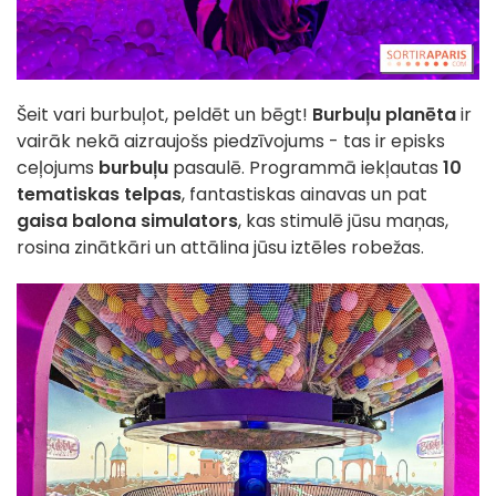
Šeit vari burbuļot, peldēt un bēgt!
Burbuļu planēta
ir
vairāk nekā aizraujošs piedzīvojums - tas ir episks
ceļojums
burbuļu
pasaulē. Programmā iekļautas
10
tematiskas telpas
, fantastiskas ainavas un pat
gaisa balona simulators
, kas stimulē jūsu maņas,
rosina zinātkāri un attālina jūsu iztēles robežas.