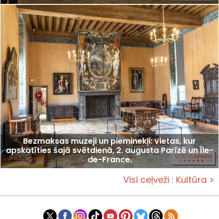
Bezmaksas muzeji un pieminekļi: vietas, kur
apskatīties šajā svētdienā, 2. augusta Parīzē un Île-
de-France.
Visi ceļveži : Kultūra >