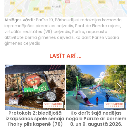
Atslēgas vārdi :
Parīze 19
,
Pārbaudījusi redakcijas komanda
,
iegremdējošas pieredzes ceļvedis
,
Pont de Flandre rajons
,
virtuālās realitātes (VR) ceļvedis
,
Parīze
,
neparasta
aktivitāte bērna ģimenes ceļvedis
,
ko darīt Parīzē vasarā
ģimenes ceļvedis
LASĪT ARĪ ...
Protokols Z: biedējošā
Ko darīt šajā nedēļas
izkāpšanas spēle senajā
nogalē Parīzē ar bērniem
n
Thoiry pils kapenē (78)
8. un 9. augustā 2026.
gadā?