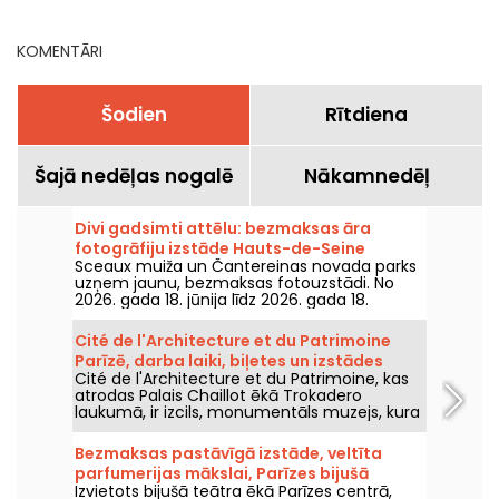
KOMENTĀRI
Šodien
Rītdiena
Šajā nedēļas nogalē
Nākamnedēļ
Divi gadsimti attēlu: bezmaksas āra
fotogrāfiju izstāde Hauts-de-Seine
Sceaux muiža un Čantereinas novada parks
uzņem jaunu, bezmaksas fotouzstādi. No
2026. gada 18. jūnija līdz 2026. gada 18.
decembrim iepazīstieties ar izstādi "Divi
gadsimti attēlu".
Cité de l'Architecture et du Patrimoine
Parīzē, darba laiki, biļetes un izstādes
Cité de l'Architecture et du Patrimoine, kas
atrodas Palais Chaillot ēkā Trokadero
laukumā, ir izcils, monumentāls muzejs, kura
platība ir 22 000 m2 un kurā izvietoti
neskaitāmi modeļi, pilsētu plāni un milzīgas
Bezmaksas pastāvīgā izstāde, veltīta
skulptūras. Šeit jūs varat padziļināti aplūkot
parfumerijas mākslai, Parīzes bijušā
dažas no labākajām ēkām, kas jebkad
Izvietots bijušā teātra ēkā Parīzes centrā,
teātra sirdī
būvētas, un iegremdēties tehnoloģiju,