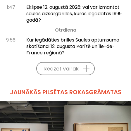
1:47
Eklipse 12. augustā 2026: vai var izmantot
saules aizsargbrilles, kuras iegādātas 1999.
gadā?
Otrdiena
9:56
Kur iegādāties brilles Saules aptumsuma
skatīšanai 12. augusta Parīzē un Île-de-
France reģionā?
Redzēt vairāk
JAUNĀKĀS PILSĒTAS ROKASGRĀMATAS