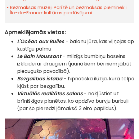
Bezmaksas muzeji Parīzē un bezmaksas pieminekļi
Île-de-France: kultūras piedāvājumi
Apmeklējamās vietas:
L'Océan aux Bulles
- balonu jūra, kas viļņojas ap
kustīgu palmu
Le Bain Moussant
- milzīgs bumbiņu baseins
izklaidei ar draugiem (jaunākiem bērniem jābūt
pieaugušo pavadībā).
Bezgalības istaba
- hipnotiska ilūzija, kurā telpa
kļūst par bezgalību.
Virtuālās realitātes salons
- nokļūstiet uz
brīnišķīgas planētas, ko apdzīvo burvju burbuļi
(par šo pieredzi jāmaksā 3 eiro papildus).