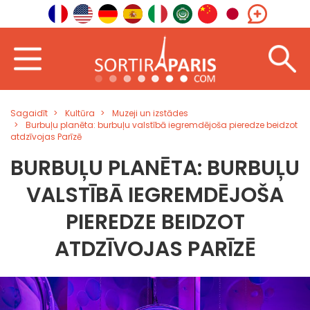
Sagaidīt
Kultūra
Muzeji un izstādes
Burbuļu planēta: burbuļu valstībā iegremdējoša pieredze beidzot
atdzīvojas Parīzē
BURBUĻU PLANĒTA: BURBUĻU
VALSTĪBĀ IEGREMDĒJOŠA
PIEREDZE BEIDZOT
ATDZĪVOJAS PARĪZĒ