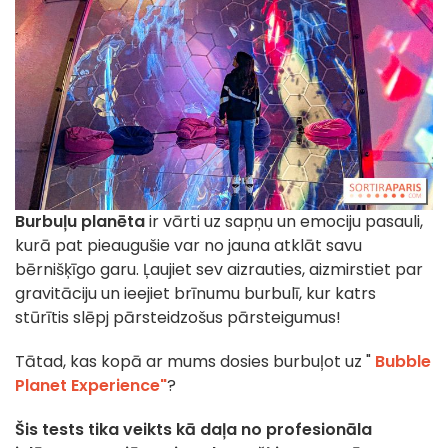
Burbuļu planēta
ir vārti uz sapņu un emociju pasauli,
kurā pat pieaugušie var no jauna atklāt savu
bērnišķīgo garu. Ļaujiet sev aizrauties, aizmirstiet par
gravitāciju un ieejiet brīnumu burbulī, kur katrs
stūrītis slēpj pārsteidzošus pārsteigumus!
Tātad, kas kopā ar mums dosies burbuļot uz "
Bubble
Planet Experience"
?
Šis tests tika veikts kā daļa no profesionāla