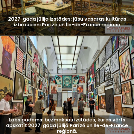
2027. gada jūlija izstādes: jūsu vasaras kultūras
izbraucieni Parīzē un Île-de-France reģionā
Labs padoms: bezmaksas izstādes, kuras vērts
apskatīt 2027. gada jūlijā Parīzē un Île-de-France
reģionā.