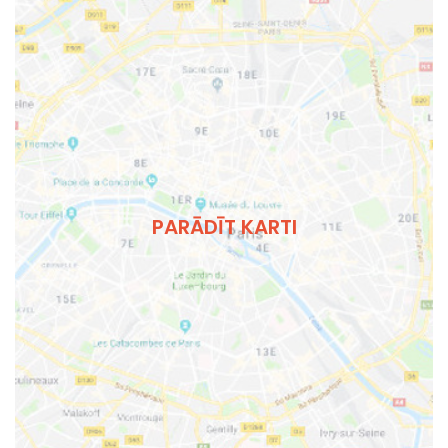
PARĀDĪT KARTI