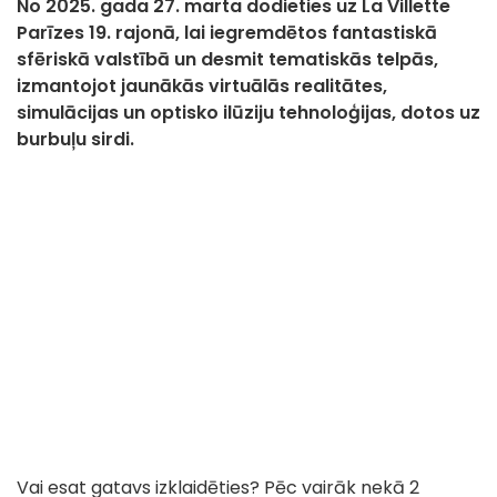
No 2025. gada 27. marta dodieties uz La Villette
Parīzes 19. rajonā, lai iegremdētos fantastiskā
sfēriskā valstībā un desmit tematiskās telpās,
izmantojot jaunākās virtuālās realitātes,
simulācijas un optisko ilūziju tehnoloģijas, dotos uz
burbuļu sirdi.
Vai esat gatavs izklaidēties? Pēc vairāk nekā 2