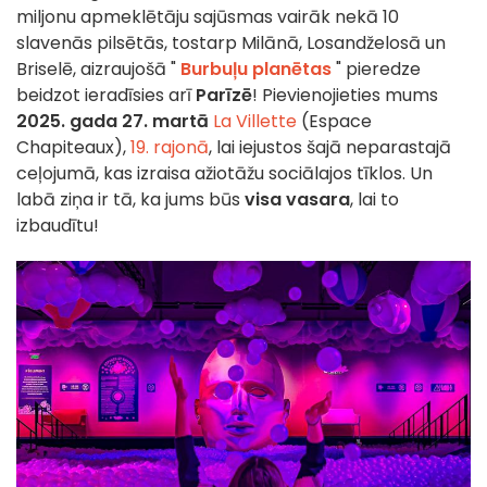
miljonu apmeklētāju sajūsmas
vairāk nekā 10
slavenās pilsētās, tostarp Milānā, Losandželosā un
Briselē, aizraujošā "
Burbuļu planētas
" pieredze
beidzot ieradīsies arī
Parīzē
! Pievienojieties mums
2025. gada 27. martā
La Villette
(Espace
Chapiteaux),
19. rajonā
, lai iejustos šajā neparastajā
ceļojumā, kas izraisa ažiotāžu sociālajos tīklos. Un
labā ziņa ir tā, ka jums būs
visa vasara
, lai to
izbaudītu!