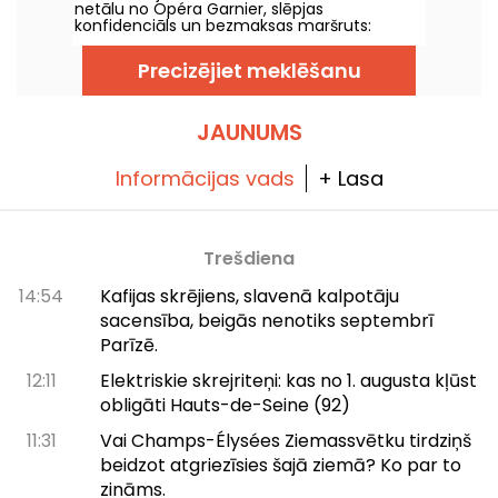
netālu no Opéra Garnier, slēpjas
arhitektūras un pilsētplānošanas pasaulē.
konfidenciāls un bezmaksas maršruts:
Parfūmu teātris — neliels vēsturiska muzeja
objekts, veltīts parfumerijas mākslai. Uzzini
Precizējiet meklēšanu
vairāk!
JAUNUMS
Informācijas vads
+ Lasa
Trešdiena
14:54
Kafijas skrējiens, slavenā kalpotāju
sacensība, beigās nenotiks septembrī
Parīzē.
12:11
Elektriskie skrejriteņi: kas no 1. augusta kļūst
obligāti Hauts-de-Seine (92)
11:31
Vai Champs-Élysées Ziemassvētku tirdziņš
beidzot atgriezīsies šajā ziemā? Ko par to
zināms.