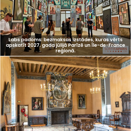
Labs padoms: bezmaksas izstādes, kuras vērts
apskatīt 2027. gada jūlijā Parīzē un Île-de-France
reģionā.