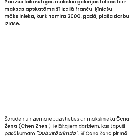
Parīzes laikmetīgās mākslas galerijas telpās bez
maksas apskatāma šī izcilā franču-ķīniešu
mākslinieka, kurš nomira 2000. gadā, plaša darbu
izlase.
Šoruden un ziemā iepazīstieties ar mākslinieka
Čena
Žeņa (Chen Zhen
) lielākajiem darbiem, kas tapuši
pasākumam
"Dubultā trimda
". Šī Čena Žeņa
pirmā