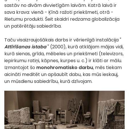
sastāv no divām divvietīgām laivām. Katrā laivā ir
sava krava: vienā - Ķīnā ražoti priekšmeti, otrā -
Rietumu produkti. Šeit skaidri redzama globalizācija
un patērētāju sabiedrība.
Taču visaizraujošākais darbs ir vērienīgā instalācija "
Attīrīšanas istaba
" (2000), kurā atklājam mājas vidi,
kurā sienas, grīda, mēbeles un priekšmeti (televizors,
iepirkumu ratiņi, kāpnes, kurpes u. c.) ir klāti ar mālu.
Izmantojot šo
monohromatisko darbu
, mēs tiekam
aicināti meditēt un apšaubīt dabu, kas mūs ieskauj,
un mūsdienu sabiedrību, kurā dzīvojam.