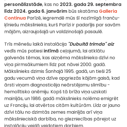
personālizstāde
, kas no
2023. gada 29. septembra
līdz 2024. gada 6. janvārim
būs skatāma
Galleria
Continua
Parīzē, iegremdē mūs šī nozīmīgā franču-
ķīniešu mākslinieka, kurš Parīzi ir padarījis par savām
mājām, aizraujošajā un valdzinošajā pasaulē.
Trīs mēnešu laikā instalācija
"Dubultā trimda" aiz
vedīs mūs patiesi
intīmā
ceļojumā, lai atklātu
galvenās tēmas, kas aizņēma mākslinieka dzīvi no
viņa pirmsākumiem līdz pat nāvei 2000. gadā.
Mākslinieks dzimis Šanhajā 1995. gadā, un tieši 25
gadu vecumā viņa dzīve apgriezās kājām gaisā, kad
ārsti viņam diagnosticēja neārstējamu slimību -
hemolītisko anēmiju. Kopš tā brīža viņa uzskati
mainījās, un 1986. gadā mākslinieks nolēma emigrēt
uz Franciju, lai atvērtos citām kultūrām. Līdz ar jauno
dzīvi tālu no dzimtās zemes mainījās arī viņa
mākslinieciskā darbība, no glezniecības pārejot uz
instalāciju veidā veidotiem darbiem.