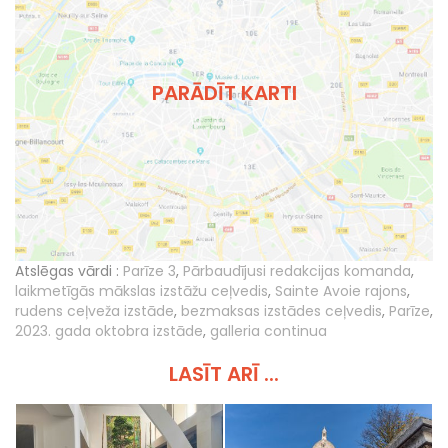
PARĀDĪT KARTI
Atslēgas vārdi :
Parīze 3
,
Pārbaudījusi redakcijas komanda
,
laikmetīgās mākslas izstāžu ceļvedis
,
Sainte Avoie rajons
,
rudens ceļveža izstāde
,
bezmaksas izstādes ceļvedis
,
Parīze
,
2023. gada oktobra izstāde
,
galleria continua
LASĪT ARĪ ...