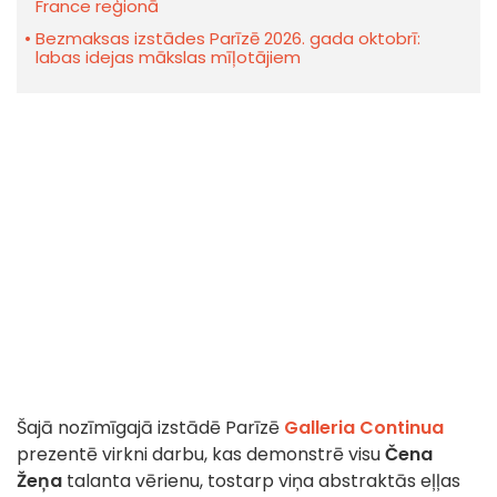
France reģionā
Bezmaksas izstādes Parīzē 2026. gada oktobrī:
labas idejas mākslas mīļotājiem
Šajā nozīmīgajā izstādē Parīzē
Galleria Continua
prezentē virkni darbu, kas demonstrē visu
Čena
Žeņa
talanta vērienu, tostarp viņa abstraktās eļļas