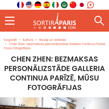
Sagaidīt
Kultūra
Muzeji un izstādes
Chen Zhen: bezmaksas personālizstāde Galleria Continua Parīzē,
mūsu fotogrāfijas
CHEN ZHEN: BEZMAKSAS
PERSONĀLIZSTĀDE GALLERIA
CONTINUA PARĪZĒ, MŪSU
FOTOGRĀFIJAS