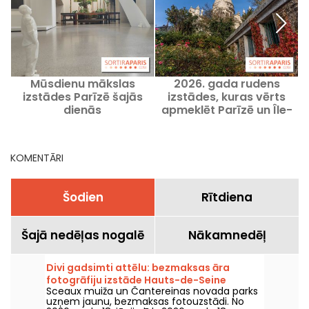
Mūsdienu mākslas
2026. gada rudens
izstādes Parīzē šajās
izstādes, kuras vērts
dienās
apmeklēt Parīzē un Île-
de-France teritorijā
KOMENTĀRI
Šodien
Rītdiena
Šajā nedēļas nogalē
Nākamnedēļ
Divi gadsimti attēlu: bezmaksas āra
fotogrāfiju izstāde Hauts-de-Seine
Sceaux muiža un Čantereinas novada parks
uzņem jaunu, bezmaksas fotouzstādi. No