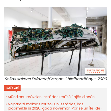
Sešas saknes Enfance|Garçon Childhood|Boy - 2000
LASĪT ARĪ
Mūsdienu mākslas izstādes Parīzē šajās dienās
Nepareizi maksas muzeji un izstādes, kas
jāapmeklē šī 2026. gada novembrī Parīzē un Île-de-