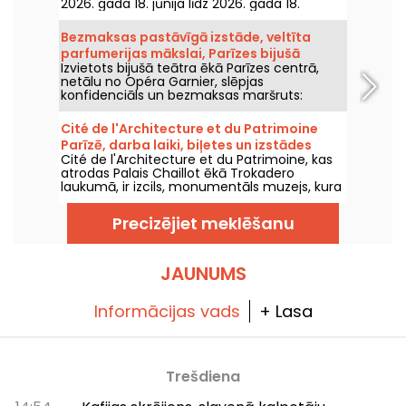
2026. gada 18. jūnija līdz 2026. gada 18.
decembrim iepazīstieties ar izstādi "Divi
gadsimti attēlu".
Bezmaksas pastāvīgā izstāde, veltīta
parfumerijas mākslai, Parīzes bijušā
Izvietots bijušā teātra ēkā Parīzes centrā,
teātra sirdī
netālu no Opéra Garnier, slēpjas
konfidenciāls un bezmaksas maršruts:
Parfūmu teātris — neliels vēsturiska muzeja
objekts, veltīts parfumerijas mākslai. Uzzini
Cité de l'Architecture et du Patrimoine
vairāk!
Parīzē, darba laiki, biļetes un izstādes
Cité de l'Architecture et du Patrimoine, kas
atrodas Palais Chaillot ēkā Trokadero
laukumā, ir izcils, monumentāls muzejs, kura
platība ir 22 000 m2 un kurā izvietoti
neskaitāmi modeļi, pilsētu plāni un milzīgas
Precizējiet meklēšanu
skulptūras. Šeit jūs varat padziļināti aplūkot
dažas no labākajām ēkām, kas jebkad
būvētas, un iegremdēties tehnoloģiju,
arhitektūras un pilsētplānošanas pasaulē.
JAUNUMS
Informācijas vads
+ Lasa
Trešdiena