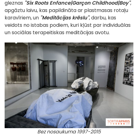
gleznas
"Six Roots Enfance|Garçon Childhood|Boy"
,
apgāztu laivu, kas papildināta ar plastmasas rotaļu
karavīriem, un
"Meditācijas krēslu"
, darbu, kas
veidots no istabas podiem, kuri kļūst par individuālas
un sociālas terapeitiskas meditācijas avotu.
Bez nosaukuma 1997-2015