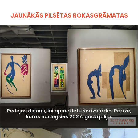
JAUNĀKĀS PILSĒTAS ROKASGRĀMATAS
Pēdējās dienas, lai apmeklētu šīs izstādes Parīzē,
kuras noslēgsies 2027. gada jūlijā.