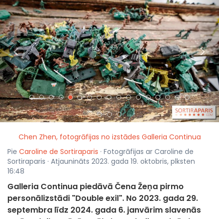
<
>
Chen Zhen, fotogrāfijas no izstādes Galleria Continua
Pie
Caroline de Sortiraparis
· Fotogrāfijas ar Caroline de
Sortiraparis · Atjaunināts 2023. gada 19. oktobris, plksten
16:48
Galleria Continua piedāvā Čena Žeņa pirmo
personālizstādi "Double exil". No 2023. gada 29.
septembra līdz 2024. gada 6. janvārim slavenās