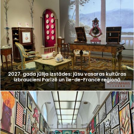
2027. gada jūlija izstādes: jūsu vasaras kultūras
izbraucieni Parīzē un Île-de-France reģionā