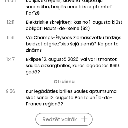
14:54
Kafijas skrējiens, slavenā kalpotāju
sacensība, beigās nenotiks septembrī
Parīzē.
12:11
Elektriskie skrejriteņi: kas no 1. augusta kļūst
obligāti Hauts-de-Seine (92)
11:31
Vai Champs-Élysées Ziemassvētku tirdziņš
beidzot atgriezīsies šajā ziemā? Ko par to
zināms.
1:47
Eklipse 12. augustā 2026: vai var izmantot
saules aizsargbrilles, kuras iegādātas 1999.
gadā?
Otrdiena
9:56
Kur iegādāties brilles Saules aptumsuma
skatīšanai 12. augusta Parīzē un Île-de-
France reģionā?
Redzēt vairāk