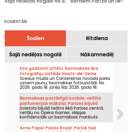
šajā nedēļas nogalē no 8.
bērniem Parīzē un Île-
līdz 9. augustam 2026.
de-France reģionā?
gadā?
KOMENTĀRI
Šodien
Rītdiena
Šajā nedēļas nogalē
Nākamnedēļ
Divi gadsimti attēlu: bezmaksas āra
fotogrāfiju izstāde Hauts-de-Seine
Sceaux muiža un Čantereinas novada parks
uzņem jaunu, bezmaksas fotouzstādi. No
2026. gada 18. jūnija līdz 2026. gada 18.
decembrim iepazīstieties ar izstādi "Divi
gadsimti attēlu".
Bezmaksas pastāvīgā izstāde, veltīta
parfumerijas mākslai, Parīzes bijušā
Izvietots bijušā teātra ēkā Parīzes centrā,
teātra sirdī
netālu no Opéra Garnier, slēpjas
konfidenciāls un bezmaksas maršruts:
Parfūmu teātris — neliels vēsturiska muzeja
objekts, veltīts parfumerijas mākslai. Uzzini
Acne Paper Palais Royal: Parīzē tiek
vairāk!