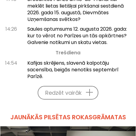
meklēt lietas lietišķai pirkšanai sestdienā
2026. gada 15. augustā, Dievmātes
Uzņemšanas svētkos?
14:26
Saules aptumsums 12. augusta 2026. gada:
kur to vērot no Parīzes un tās apkārtnes?
Galvenie notikumi un skatu vietas.
Trešdiena
14:54
Kafijas skrējiens, slavenā kalpotāju
sacensība, beigās nenotiks septembrī
Parīzē.
Redzēt vairāk
JAUNĀKĀS PILSĒTAS ROKASGRĀMATAS