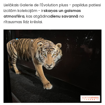
Lielākais Galerie de l'Évolution pluss - papildus patiesi
izcilām kolekcijām - ir
skaņas un gaismas
atmosfēra
, kas atgādina
dienu savannā
no
rītausmas līdz krēslai.