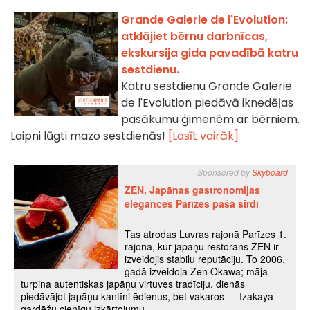
Grande Galerie de l'Evolution:
atklājiet bērnu darbnīcas,
ekskursija gida pavadībā katru
sestdienu.
Katru sestdienu Grande Galerie
de l'Evolution piedāvā iknedēļas
pasākumu ģimenēm ar bērniem.
Laipni lūgti mazo sestdienās!
[Lasīt vairāk]