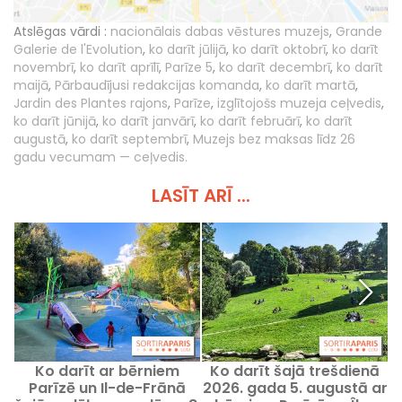
Atslēgas vārdi :
nacionālais dabas vēstures muzejs
,
Grande
Galerie de l'Evolution
,
ko darīt jūlijā
,
ko darīt oktobrī
,
ko darīt
novembrī
,
ko darīt aprīlī
,
Parīze 5
,
ko darīt decembrī
,
ko darīt
maijā
,
Pārbaudījusi redakcijas komanda
,
ko darīt martā
,
Jardin des Plantes rajons
,
Parīze
,
izglītojošs muzeja ceļvedis
,
ko darīt jūnijā
,
ko darīt janvārī
,
ko darīt februārī
,
ko darīt
augustā
,
ko darīt septembrī
,
Muzejs bez maksas līdz 26
gadu vecumam — ceļvedis.
LASĪT ARĪ ...
Ko darīt ar bērniem
Ko darīt šajā trešdienā
Parīzē un Il-de-Frānā
2026. gada 5. augustā ar