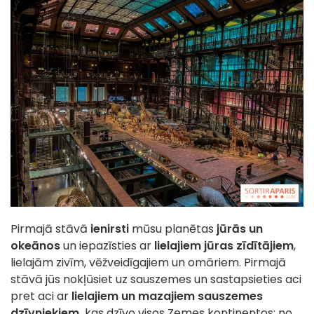
Pirmajā stāvā
ienirsti
mūsu planētas
jūrās un
okeānos
un iepazīsties ar
lielajiem jūras zīdītājiem
,
lielajām zivīm, vēžveidīgajiem un omāriem. Pirmajā
stāvā jūs nokļūsiet uz sauszemes un sastapsieties aci
pret aci ar
lielajiem un mazajiem sauszemes
dzīvniekiem,
kas dzīvo visos Zemes kontinentos: no