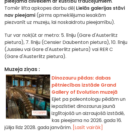
pieejama cilvēkiem ar kustību traucējumiem
.
Tomēr lifta apkopes darbu dēļ
Lielās galerijas stāvi
nav pieejami
(pirms apmeklējuma iesakām
piezvanīt uz muzeju, lai noskaidrotu pieejamību).
Tur var nokļūt ar metro: 5. līniju (Gare d'Austerlitz
pietura), 7. līniju (Censier Daubenton pietura), 10. līniju
(Jussieu vai Gare d'Austerlitz pietura) vai RER C
(Gare d'Austerlitz pietura).
Muzeja ziņas :
Dinozauru pēdas: dabas
pētniecības izstāde Grand
Gallery of Evolution muzejā
Ejiet pa paleontologu pēdām un
iepazīstiet dinozaurus jaunā
izglītojošā un aizraujošā izstādē,
kas pieejama no 2026. gada 16.
jūlija līdz 2028. gada janvārim.
[Lasīt vairāk]