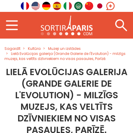
Sagaidīt
Kultūra
Muzeji un izstādes
Lielā Evolūcijas galerija (Grande Galerie de l'Evolution) - milzīgs
muzejs, kas veltīts dzīvniekiem no visas pasaules, Parīzē.
LIELĀ EVOLŪCIJAS GALERIJA
(GRANDE GALERIE DE
L'EVOLUTION) - MILZĪGS
MUZEJS, KAS VELTĪTS
DZĪVNIEKIEM NO VISAS
PASAULES, PARĪZĒ.