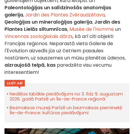
galvenajiem objektiem, kurā ietilpst arī
Paleontoloģijas un salīdzinošās anatomijas
galerija
,
Jardin des Plantes Zvēraudzētava
,
Ģeoloģijas un mineraloģijas galerija
,
Jardin des
Plantes Lielās siltumnīcas
,
Musée de l'Homme
un
Vincennas zooloģiskais dārzs
, kā arī citi objekti
Francijas reģionos. Neparastā vieta Galerie de
l'Évolution aizvedīs jūs uz četriem pasaules
nostūriem, uz sauszemes un mūsu planētas ūdeņos,
aizraujošā telpā, kas
paredzēta visu vecumu
interesentiem!
LASĪT ARĪ
Nedēļas labākie piedāvājumi no 3. līdz 9. augustam
2026. gadā Parīzē un Île-de-France reģionā
Bezmaksas muzeji Parīzē un bezmaksas pieminekļi
Île-de-France: kultūras piedāvājumi