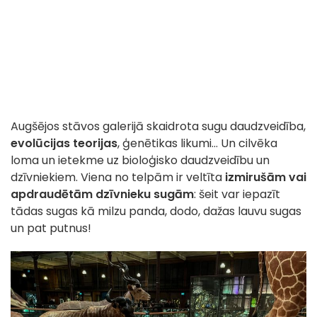
Augšējos stāvos galerijā skaidrota sugu daudzveidība,
evolūcijas teorijas
, ģenētikas likumi... Un cilvēka
loma un ietekme uz bioloģisko daudzveidību un
dzīvniekiem. Viena no telpām ir veltīta
izmirušām vai
apdraudētām dzīvnieku sugām
: šeit var iepazīt
tādas sugas kā milzu panda, dodo, dažas lauvu sugas
un pat putnus!