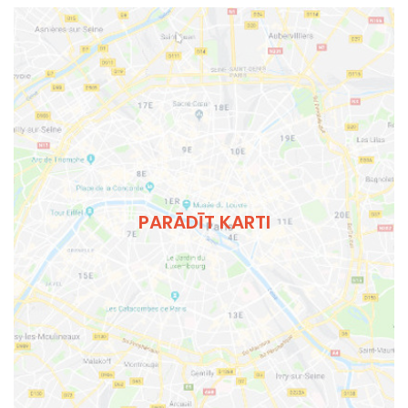
PARĀDĪT KARTI