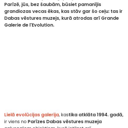
Parīzē, jūs, bez šaubām, būsiet pamanījis
grandiozas vecas ēkas, kas stāv gar šo ceļu: tas ir
Dabas vēstures muzejs, kurā atrodas arī Grande
Galerie de l'Evolution.
Lielā evolūcijas galerija
, kas
tika atklāta 1994. gadā,
ir viens no
Parīzes Dabas vēstures muzeja