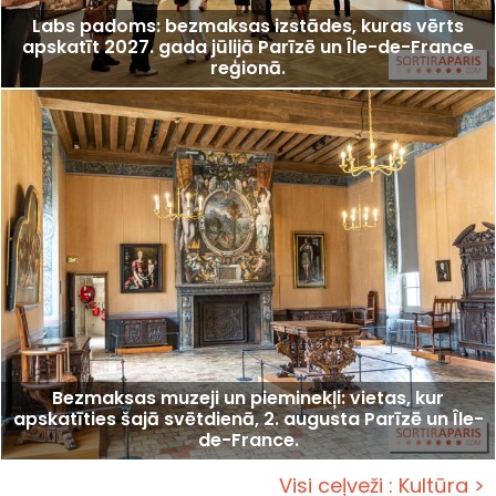
Labs padoms: bezmaksas izstādes, kuras vērts
apskatīt 2027. gada jūlijā Parīzē un Île-de-France
reģionā.
Bezmaksas muzeji un pieminekļi: vietas, kur
apskatīties šajā svētdienā, 2. augusta Parīzē un Île-
de-France.
Visi ceļveži : Kultūra >