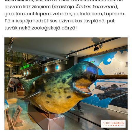
lauvām līdz ziloņiem (skaistajā
Āfrikas karavānā
),
gazeļām, antilopēm, zebrām, polārlāčiem, tapīriem...
Tā ir iespēja redzēt šos dzīvniekus tuvplānā, pat
tuvāk nekā zooloģiskajā dārzā!