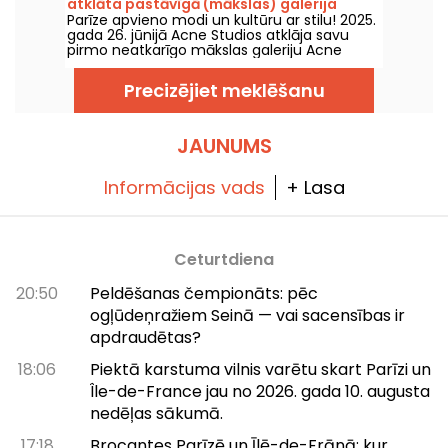
atklāta pastāvīgā (mākslas) galerija
Parīze apvieno modi un kultūru ar stilu! 2025.
zīmolam Acne Studios
gada 26. jūnijā Acne Studios atklāja savu
pirmo neatkarīgo mākslas galeriju Acne
Paper Palais Royal, kas atrodas Palais Royal
pasāžu paspārnē. Jauna mākslinieciska vieta
Precizējiet meklēšanu
1. rajona sirdī.
JAUNUMS
Informācijas vads
+ Lasa
Ceturtdiena
20:50
Peldēšanas čempionāts: pēc
ogļūdeņražiem Seinā — vai sacensības ir
apdraudētas?
18:06
Piektā karstuma vilnis varētu skart Parīzi un
Île-de-France jau no 2026. gada 10. augusta
nedēļas sākumā.
17:18
Brocantes Parīzē un Īlē-de-Frānā: kur