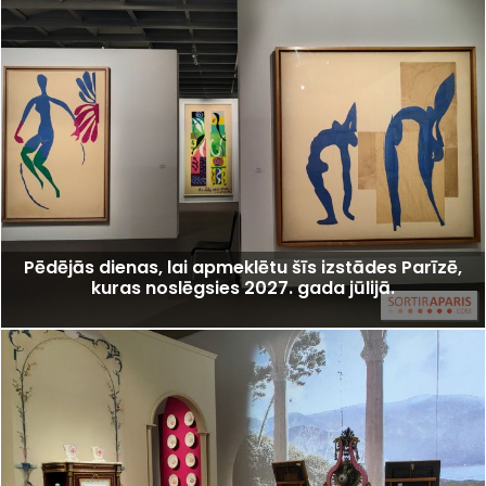
Pēdējās dienas, lai apmeklētu šīs izstādes Parīzē,
kuras noslēgsies 2027. gada jūlijā.