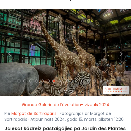
<
>
Grande Galerie de l'évolution- vizuals 2024
Pie
Margot de Sortiraparis
· Fotogrāfijas ar Margot de
Sortiraparis · Atjaunināts 2024. gada 15. marts, plksten 12:26
Ja esat kādreiz pastaigājies pa Jardin des Plantes