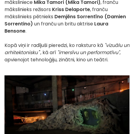
māksliniece
Mika Tamori (Mika Tamori)
, franču
mākslinieks režisors
Kriss Delaporte
, franču
mākslinieks pētnieks
Demjēns Sorrentīno (Damien
Sorrentino)
un franču un britu aktrise
Laura
Bensone
.
Kopā viņi ir radījuši pieredzi, ko raksturo kā
"vizuālu un
arhitektonisku
", kā arī
"imersīvu un performatīvu"
,
apvienojot tehnoloģiju, zinātni, kino un teātri.