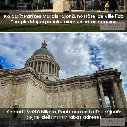
Ko darīt Parīzes Marais rajonā, no Hôtel de Ville līdz
Temple: Idejas pasākumiem un labas adreses
Ko darīt Svētā Miķeļa, Panteona un Latīņu rajonā:
Idejas iziešanai un labas adreses