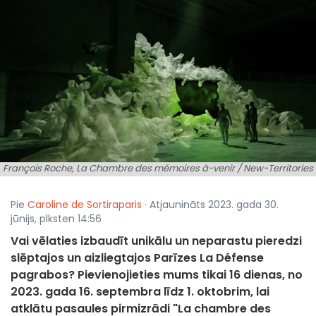
François Roche, La Chambre des mémoires à-venir / New-Territories
© New-Territories
Pie
Caroline de Sortiraparis
· Atjaunināts 2023. gada 30.
jūnijs, plksten 14:56
Vai vēlaties izbaudīt unikālu un neparastu pieredzi
slēptajos un aizliegtajos Parīzes La Défense
pagrabos? Pievienojieties mums tikai 16 dienas, no
2023. gada 16. septembra līdz 1. oktobrim, lai
atklātu pasaules pirmizrādi "La chambre des