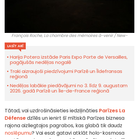
François Roche, La chambre des mémoires à-venir / New-
Territories ©New-Territories
LASĪT ARĪ
Harija Potera izstāde Paris Expo Porte de Versailles,
pagājušās nedēļas nogalē
Traki aizraujoši piedzīvojumi Parīzē un Īldefransas
reģionā
Nedēļas labākie piedāvājumi no 3. līdz 9. augustam
2026. gadā Parīzē un Île-de-France reģionā
Tātad, vai uzdrošināsieties iedziļināties
Parīzes La
Défense
dzīlēs un ienirt šī mītiskā Parīzes biznesa
rajona aizliegtajos pagrabos, kas glabā tik daudz
noslēpumu
? Vai esat gatavi atklāt holo-kosmosa