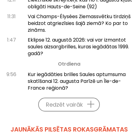
obligāti Hauts-de-Seine (92)
11:31
Vai Champs-Élysées Ziemassvētku tirdziņš
beidzot atgriezīsies šajā ziemā? Ko par to
zināms.
1:47
Eklipse 12. augustā 2026: vai var izmantot
saules aizsargbrilles, kuras iegādātas 1999.
gadā?
Otrdiena
9:56
Kur iegādāties brilles Saules aptumsuma
skatīšanai 12. augusta Parīzē un Île-de-
France reģionā?
Redzēt vairāk
JAUNĀKĀS PILSĒTAS ROKASGRĀMATAS