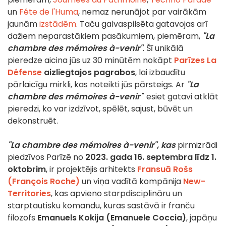
un
Fête de l'Huma
, nemaz nerunājot par vairākām
jaunām
izstādēm
. Taču galvaspilsēta gatavojas arī
dažiem neparastākiem pasākumiem, piemēram,
"La
chambre des mémoires à-venir"
. Šī unikālā
pieredze aicina jūs uz 30 minūtēm nokāpt
Parīzes La
Défense
aizliegtajos pagrabos
, lai izbaudītu
pārlaicīgu mirkli, kas noteikti jūs pārsteigs. Ar
"La
chambre des mémoires à-venir
" esiet gatavi atklāt
pieredzi, ko var izdzīvot, spēlēt, sajust, būvēt un
dekonstruēt.
"La chambre des mémoires à-venir", kas
pirmizrādi
piedzīvos Parīzē no
2023. gada 16. septembra līdz 1.
oktobrim
, ir projektējis arhitekts
Fransuā Rošs
(François Roche)
un viņa vadītā kompānija
New-
Territories
, kas apvieno starpdisciplināru un
starptautisku komandu, kuras sastāvā ir franču
filozofs
Emanuels Kokija (Emanuele Coccia)
, japāņu