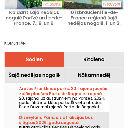
Ko darīt šajā nedēļas
10 izbraucieni Île-de-
F
nogalē Parīzē un Île-de-
France reģionā šajā
France, 7., 8. un 9.
nedēļas nogalē, 1. un 2.
augustā 2026.
augustā, pieejami ar
Pass Navigo
KOMENTĀRI
Šodien
Rītdiena
Šajā nedēļas nogalē
Nākamnedēļ
Aretas Franklinas parks, 20. rajona jaunās
zaļās plaušas Porte de Bagnolet rajonā
20. rajonā, uz austrumiem no Parīzes, 2024.
gada jūlijā ir atklāts parks. Šī vieta atrodas
Piton Duvernoī rajonā, Porte de Bagnolet
pusē, un tā ir jauna zaļa promenāde šajā
rajonā.
Disneyland Paris: šīs atrakcijas būs
slēgtas 2026. gada augustā
Kuras atrakcijas slēgsies Disneyland Paris