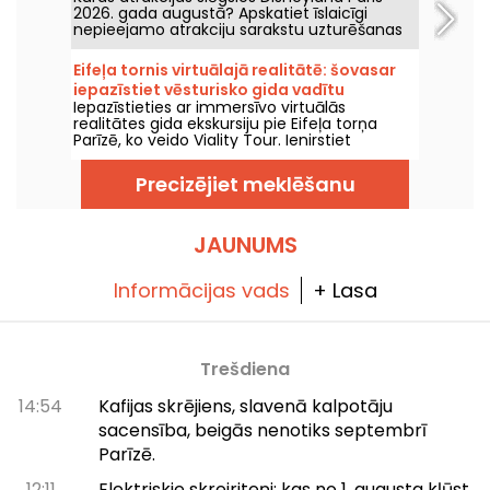
2026. gada augustā? Apskatiet īslaicīgi
nepieejamo atrakciju sarakstu uzturēšanas
vai renovācijas dēļ, lai plānotu savus
apmeklējumus Disney parkiem.
Eifeļa tornis virtuālajā realitātē: šovasar
iepazīstiet vēsturisko gida vadītu
Iepazīstieties ar immersīvo virtuālās
ekskursiju ar Viality Tour
realitātes gida ekskursiju pie Eifeļa torņa
Parīzē, ko veido Viality Tour. Ienirstiet
Champs-de-Marsa sirdī un piedzīvojiet torņa
būvniecību, kā arī tā atklāšanu 1889. gadā.
Precizējiet meklēšanu
Jauna versija, kas ir uzticamāka nekā jebkad
agrāk, iznāca 2026. gada 31. marta. Šim
notikumam ir pieejams promo kods! Un, lai
tiktu galā ar karstumu, visas viņu ekskursijas
JAUNUMS
tiek vadītas ēnā.
Informācijas vads
+ Lasa
Trešdiena
14:54
Kafijas skrējiens, slavenā kalpotāju
sacensība, beigās nenotiks septembrī
Parīzē.
12:11
Elektriskie skrejriteņi: kas no 1. augusta kļūst