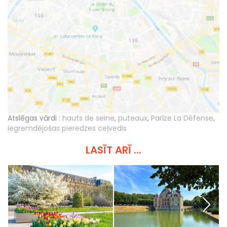
Atslēgas vārdi :
hauts de seine
,
puteaux
,
Parīze La Défense
,
iegremdējošas pieredzes ceļvedis
LASĪT ARĪ ...