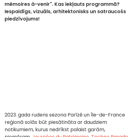
mémoires à-venir". Kas iekļauts programmā?
Iespaidīgs, vizuāls, arhitektonisks un satraucošs
piedzīvojums!
2023. gada rudens sezona Parīzē un Île-de-France
reģionā solās būt piesātināta ar daudziem
notikumiem, kurus nedrīkst palaist garām,
piemēram,
Journées du Patrimoine
,
Techno Parade