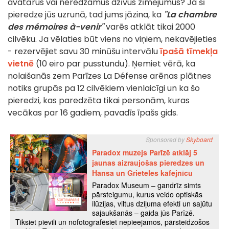
avatārus vai neredzamus dzīvus zīmējumus? Ja šī
pieredze jūs uzrunā, tad jums jāzina, ka
"La chambre
des mémoires à-venir"
varēs atklāt tikai 2000
cilvēku. Ja vēlaties būt viens no viņiem, nekavējieties
- rezervējiet savu 30 minūšu intervālu
īpašā tīmekļa
vietnē
(10 eiro par pusstundu). Ņemiet vērā, ka
nolaišanās zem Parīzes La Défense arēnas plātnes
notiks grupās pa 12 cilvēkiem vienlaicīgi un ka šo
pieredzi, kas paredzēta tikai personām, kuras
vecākas par 16 gadiem, pavadīs īpašs gids.