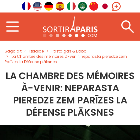
Sagaidīt
Izklaide
Pastaigas & Daba
La Chambre des mémoires à-venir: neparasta pieredze zem
Parīzes La Défense plāksnes
LA CHAMBRE DES MÉMOIRES
À-VENIR: NEPARASTA
PIEREDZE ZEM PARĪZES LA
DÉFENSE PLĀKSNES