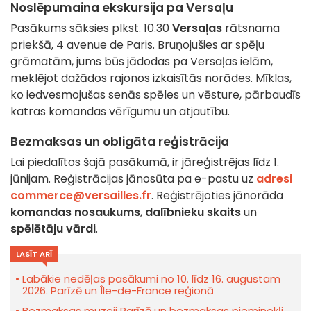
Noslēpumaina ekskursija pa Versaļu
Pasākums sāksies plkst. 10.30
Versaļas
rātsnama
priekšā, 4 avenue de Paris. Bruņojušies ar spēļu
grāmatām, jums būs jādodas pa Versaļas ielām,
meklējot dažādos rajonos izkaisītās norādes. Mīklas,
ko iedvesmojušas senās spēles un vēsture, pārbaudīs
katras komandas vērīgumu un atjautību.
Bezmaksas un obligāta reģistrācija
Lai piedalītos šajā pasākumā, ir jāreģistrējas līdz 1.
jūnijam. Reģistrācijas jānosūta pa e-pastu uz
adresi
commerce@versailles.fr
. Reģistrējoties jānorāda
komandas nosaukums
,
dalībnieku skaits
un
spēlētāju vārdi
.
LASĪT ARĪ
Labākie nedēļas pasākumi no 10. līdz 16. augustam
2026. Parīzē un Île-de-France reģionā
Bezmaksas muzeji Parīzē un bezmaksas pieminekļi