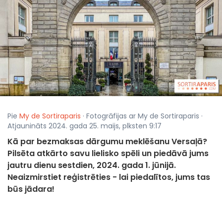
Pie
My de Sortiraparis
· Fotogrāfijas ar My de Sortiraparis ·
Atjaunināts 2024. gada 25. maijs, plksten 9:17
Kā par bezmaksas dārgumu meklēšanu Versaļā?
Pilsēta atkārto savu lielisko spēli un piedāvā jums
jautru dienu sestdien, 2024. gada 1. jūnijā.
Neaizmirstiet reģistrēties - lai piedalītos, jums tas
būs jādara!