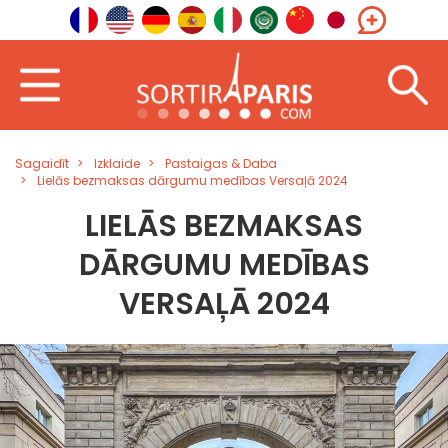
Sagaidīt
Izklaide
Pastaigas & Daba
Lielās bezmaksas dārgumu medības Versaļā 2024
LIELĀS BEZMAKSAS
DĀRGUMU MEDĪBAS
VERSAĻĀ 2024