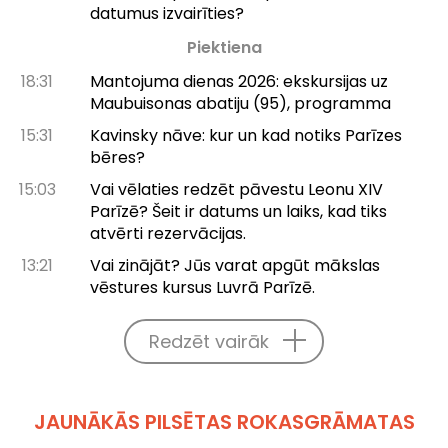
datumus izvairīties?
Piektiena
18:31
Mantojuma dienas 2026: ekskursijas uz
Maubuisonas abatiju (95), programma
15:31
Kavinsky nāve: kur un kad notiks Parīzes
bēres?
15:03
Vai vēlaties redzēt pāvestu Leonu XIV
Parīzē? Šeit ir datums un laiks, kad tiks
atvērti rezervācijas.
13:21
Vai zinājāt? Jūs varat apgūt mākslas
vēstures kursus Luvrā Parīzē.
Redzēt vairāk
JAUNĀKĀS PILSĒTAS ROKASGRĀMATAS