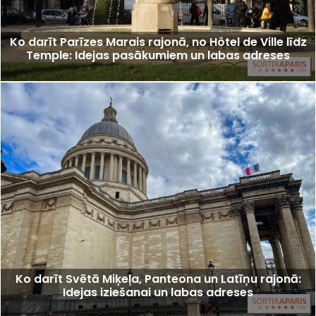
Ko darīt Parīzes Marais rajonā, no Hôtel de Ville līdz
Temple: Idejas pasākumiem un labas adreses
Ko darīt Svētā Miķeļa, Panteona un Latīņu rajonā:
Idejas iziešanai un labas adreses