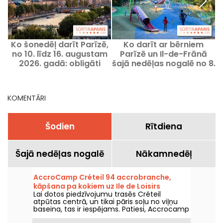
Ko šonedēļ darīt Parīzē,
Ko darīt ar bērniem
no 10. līdz 16. augustam
Parīzē un Il-de-Frānā
n
2026. gadā: obligāti
šajā nedēļas nogalē no 8.
apmeklējami pasākumi
līdz 9. augustam 2026.
gadā?
KOMENTĀRI
Šodien
Rītdiena
Šajā nedēļas nogalē
Nākamnedēļ
AccroCamp Créteil 94 accrobranche,
kāpšana pa kokiem uz Ile de Loisirs
Lai dotos piedzīvojumu trasēs Créteil
atpūtas centrā, un tikai pāris soļu no viļņu
baseina, tas ir iespējams. Patiesi, Accrocamp
piedāvā jums piedzīvojumu maršrutu, kas