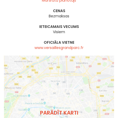
Maršrutu plānotājs
CENAS
Bezmaksas
IETEICAMAIS VECUMS
Visiem
OFICIĀLA VIETNE
www.versaillesgrandparc.fr
PARĀDĪT KARTI