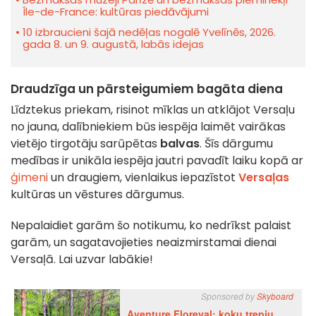
Île-de-France: kultūras piedāvājumi
10 izbraucieni šajā nedēļas nogalē Yvelīnēs, 2026.
gada 8. un 9. augustā, labās idejas
Draudzīga un pārsteigumiem bagāta diena
Līdztekus priekam, risinot mīklas un atklājot Versaļu
no jauna, dalībniekiem būs iespēja laimēt vairākas
vietējo tirgotāju sarūpētas
balvas
. Šīs dārgumu
medības ir unikāla iespēja jautri pavadīt laiku kopā ar
ģimeni
un draugiem, vienlaikus iepazīstot
Versaļas
kultūras un vēstures dārgumus.
Nepalaidiet garām šo notikumu, ko nedrīkst palaist
garām, un sagatavojieties neaizmirstamai dienai
Versaļā. Lai uzvar labākie!