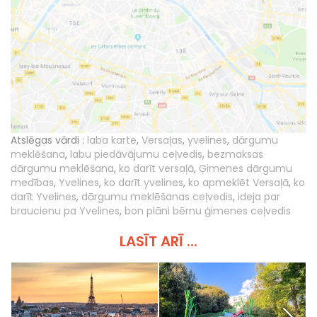
Atslēgas vārdi :
laba karte
,
Versaļas
,
yvelines
,
dārgumu
meklēšana
,
labu piedāvājumu ceļvedis
,
bezmaksas
dārgumu meklēšana
,
ko darīt versaļā
,
Ģimenes dārgumu
medības
,
Yvelines
,
ko darīt yvelines
,
ko apmeklēt Versaļā
,
ko
darīt Yvelines
,
dārgumu meklēšanas ceļvedis
,
ideja par
braucienu pa Yvelines
,
bon plāni bērnu ģimenes ceļvedis
LASĪT ARĪ ...