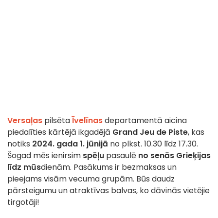
Versaļas
pilsēta
Īvelīnas
departamentā aicina
piedalīties kārtējā ikgadējā
Grand Jeu de Piste
, kas
notiks
2024. gada 1. jūnijā
no plkst. 10.30 līdz 17.30.
Šogad mēs ienirsim
spēļu
pasaulē
no senās Grieķijas
līdz mūs
dienām. Pasākums ir bezmaksas un
pieejams visām vecuma grupām. Būs daudz
pārsteigumu un atraktīvas balvas, ko dāvinās vietējie
tirgotāji!