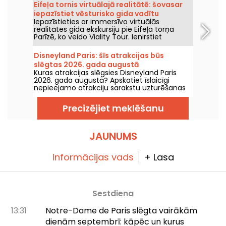
pārsteigs visus mazākos un lielākos
Eifeļa tornis virtuālajā realitātē: šovasar
piedzīvojumu meklētājus. Vai nu esat lielās
iepazīstiet vēsturisko gida vadītu
tirolīnes cienītājs vai drošā trampīna režīmā,
Iepazīstieties ar immersīvo virtuālās
ekskursiju ar Viality Tour
šeit ir skaista dabas vidē esoša struktūra, kas
realitātes gida ekskursiju pie Eifeļa torņa
tevi priecēs. Paredzēts atsākt darbību sākot
Parīzē, ko veido Viality Tour. Ienirstiet
ar 2026. gada sākumu pēc ziemas slēguma.
Champs-de-Marsa sirdī un piedzīvojiet torņa
būvniecību, kā arī tā atklāšanu 1889. gadā.
Disneyland Paris: šīs atrakcijas būs
Jauna versija, kas ir uzticamāka nekā jebkad
slēgtas 2026. gada augustā
agrāk, iznāca 2026. gada 31. marta. Šim
Kuras atrakcijas slēgsies Disneyland Paris
notikumam ir pieejams promo kods! Un, lai
2026. gada augustā? Apskatiet īslaicīgi
tiktu galā ar karstumu, visas viņu ekskursijas
nepieejamo atrakciju sarakstu uzturēšanas
tiek vadītas ēnā.
vai renovācijas dēļ, lai plānotu savus
apmeklējumus Disney parkiem.
Precizējiet meklēšanu
JAUNUMS
Informācijas vads
+ Lasa
Sestdiena
13:31
Notre-Dame de Paris slēgta vairākām
dienām septembrī: kāpēc un kurus