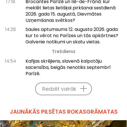
17:18
Brocantes Parīzē un Īlē-de-Frānā: kur
meklēt lietas lietišķai pirkšanai sestdienā
2026. gada 15. augustā, Dievmātes
Uzņemšanas svētkos?
14:26
Saules aptumsums 12. augusta 2026. gada:
kur to vērot no Parīzes un tās apkārtnes?
Galvenie notikumi un skatu vietas.
Trešdiena
14:54
Kafijas skrējiens, slavenā kalpotāju
sacensība, beigās nenotiks septembrī
Parīzē.
Redzēt vairāk
JAUNĀKĀS PILSĒTAS ROKASGRĀMATAS