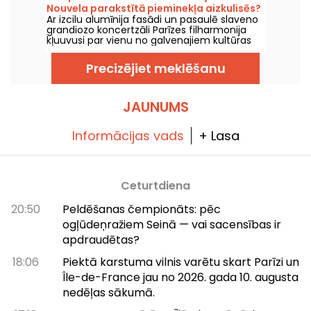
vispirms ar nolūku piedalīties dievkalpojumā
Nouvela parakstītā pieminekļa aizkulisēs?
vai pilnībā ievērot tā gaitu. Tiek izskaidrots,
Ar izcilu alumīnija fasādi un pasaulē slaveno
kas jums jāzina.
grandiozo koncertzāli Parīzes filharmonija
kļuuvusi par vienu no galvenajiem kultūras
simboliem galvaspilsētā. Aiz drosmīgās
arhitektūras slēpjas iespaidīgi tehniskie
Precizējiet meklēšanu
risinājumi, jumta terase ar skatu uz Parīzi un
kulises, ko varat iepazīt gida vadītās
ekskursijās!
JAUNUMS
Informācijas vads
+ Lasa
Ceturtdiena
20:50
Peldēšanas čempionāts: pēc
ogļūdeņražiem Seinā — vai sacensības ir
apdraudētas?
18:06
Piektā karstuma vilnis varētu skart Parīzi un
Île-de-France jau no 2026. gada 10. augusta
nedēļas sākumā.