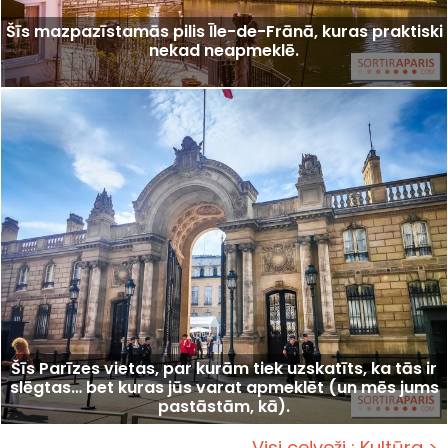
Šīs mazpazīstamās pilis Īle-de-Frānā, kuras praktiski
nekad neapmeklē.
Šīs Parīzes vietas, par kurām tiek uzskatīts, ka tās ir
slēgtas… bet kuras jūs varat apmeklēt (un mēs jums
pastāstām, kā).
Visi ceļveži : Kultūra >