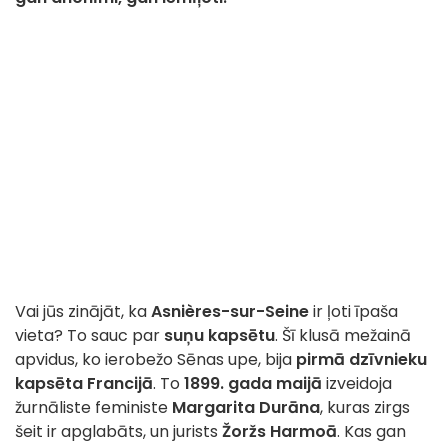
Vai jūs zinājāt, ka
Asnières-sur-Seine
ir ļoti īpaša
vieta? To sauc par
suņu kapsētu
. Šī klusā mežainā
apvidus, ko ierobežo Sēnas upe, bija
pirmā dzīvnieku
kapsēta
Francijā
. To
1899. gada maijā
izveidoja
žurnāliste feministe
Margarita Durāna
, kuras zirgs
šeit ir apglabāts, un jurists
Žoržs Harmoā
. Kas gan