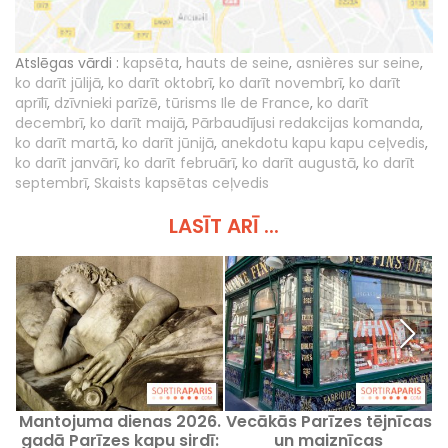
Atslēgas vārdi :
kapsēta
,
hauts de seine
,
asnières sur seine
,
ko darīt jūlijā
,
ko darīt oktobrī
,
ko darīt novembrī
,
ko darīt
aprīlī
,
dzīvnieki parīzē
,
tūrisms Ile de France
,
ko darīt
decembrī
,
ko darīt maijā
,
Pārbaudījusi redakcijas komanda
,
ko darīt martā
,
ko darīt jūnijā
,
anekdotu kapu kapu ceļvedis
,
ko darīt janvārī
,
ko darīt februārī
,
ko darīt augustā
,
ko darīt
septembrī
,
Skaists kapsētas ceļvedis
LASĪT ARĪ ...
Mantojuma dienas 2026.
Vecākās Parīzes tējnīcas
gadā Parīzes kapu sirdī:
un maiznīcas
r