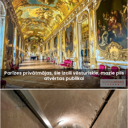
Parīzes privātmājas, šie izcili vēsturiskie, mazie pils
atvērtas publikai