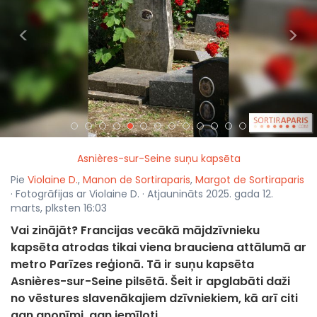
<
>
Asnières-sur-Seine suņu kapsēta
Pie
Violaine D.
,
Manon de Sortiraparis
,
Margot de Sortiraparis
· Fotogrāfijas ar Violaine D. · Atjaunināts 2025. gada 12.
marts, plksten 16:03
Vai zinājāt? Francijas vecākā mājdzīvnieku
kapsēta atrodas tikai viena brauciena attālumā ar
metro Parīzes reģionā. Tā ir suņu kapsēta
Asnières-sur-Seine pilsētā. Šeit ir apglabāti daži
no vēstures slavenākajiem dzīvniekiem, kā arī citi
gan anonīmi, gan iemīļoti.