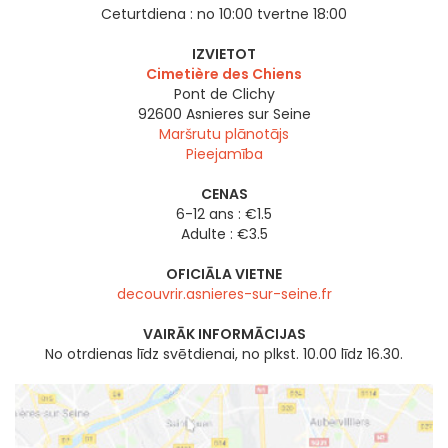
Ceturtdiena :
no 10:00 tvertne 18:00
IZVIETOT
Cimetière des Chiens
Pont de Clichy
92600
Asnieres sur Seine
Maršrutu plānotājs
Pieejamība
CENAS
6-12 ans : €1.5
Adulte : €3.5
OFICIĀLA VIETNE
decouvrir.asnieres-sur-seine.fr
VAIRĀK INFORMĀCIJAS
No otrdienas līdz svētdienai, no plkst. 10.00 līdz 16.30.