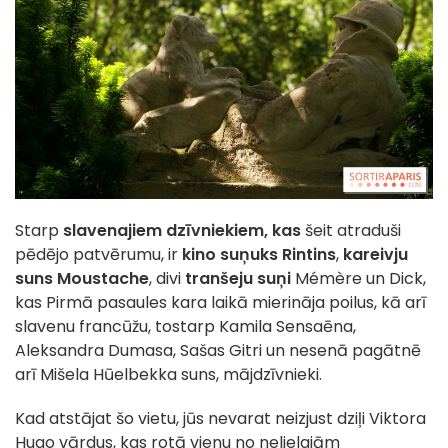
Starp
slavenajiem dzīvniekiem, kas
šeit atraduši
pēdējo patvērumu, ir
kino suņuks Rintins
,
kareivju
suns Moustache
, divi
tranšeju suņi
Mémère un Dick,
kas Pirmā pasaules kara laikā mierināja poilus, kā arī
slavenu francūžu, tostarp Kamila Sensaēna,
Aleksandra Dumasa, Sašas Gitri un nesenā pagātnē
arī Mišela Hūelbekka suns, mājdzīvnieki.
Kad atstājat šo vietu, jūs nevarat neizjust dziļi Viktora
Hugo vārdus, kas rotā vienu no nelielajām