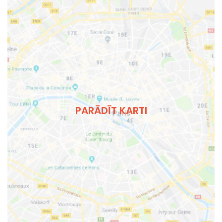
PARĀDĪT KARTI