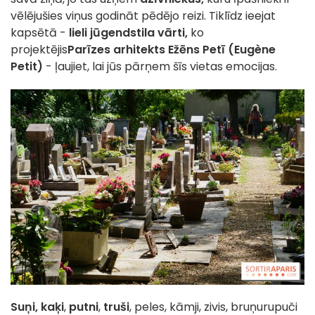
vēlējušies viņus godināt pēdējo reizi. Tiklīdz ieejat
kapsētā -
lieli jūgendstila vārti,
ko
projektējis
Parīzes arhitekts Ežēns Petī (Eugène
Petit)
- ļaujiet, lai jūs pārņem šīs vietas emocijas.
Suņi, kaķi
,
putni
,
truši
, peles, kāmji, zivis, bruņurupuči