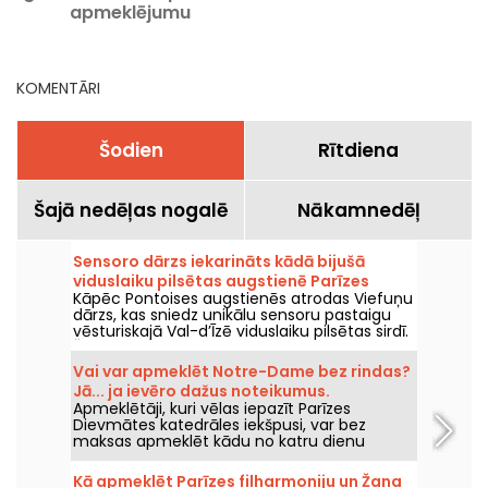
apmeklējumu
programma
KOMENTĀRI
Šodien
Rītdiena
Šajā nedēļas nogalē
Nākamnedēļ
Sensoro dārzs iekarināts kādā bijušā
viduslaiku pilsētas augstienē Parīzes
Kāpēc Pontoises augstienēs atrodas Viefuņu
reģionā
dārzs, kas sniedz unikālu sensoru pastaigu
vēsturiskajā Val-d’Īzē viduslaiku pilsētas sirdī.
Šī lauku aleja ar elpu aizraujošu skatu uz
apkārtni, līdzi vecajiem mūriem.
Vai var apmeklēt Notre-Dame bez rindas?
Jā... ja ievēro dažus noteikumus.
Apmeklētāji, kuri vēlas iepazīt Parīzes
Dievmātes katedrāles iekšpusi, var bez
maksas apmeklēt kādu no katru dienu
svinētajiem dievkalpojumiem. Tā ir iespēja
ikvienam, ar nosacījumu, ka iegriežas
Kā apmeklēt Parīzes filharmoniju un Žana