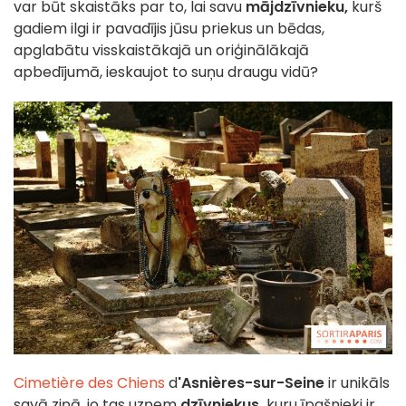
var būt skaistāks par to, lai savu
mājdzīvnieku,
kurš
gadiem ilgi ir pavadījis jūsu priekus un bēdas,
apglabātu visskaistākajā un oriģinālākajā
apbedījumā, ieskaujot to suņu draugu vidū?
Cimetière des Chiens
d
'Asnières-sur-Seine
ir unikāls
savā ziņā, jo tas uzņem
dzīvniekus,
kuru īpašnieki ir