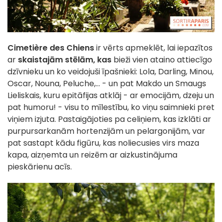
Cimetière des Chiens
ir vērts apmeklēt, lai iepazītos
ar
skaistajām stēlām, kas
bieži vien ataino attiecīgo
dzīvnieku un ko veidojuši īpašnieki: Lola, Darling, Minou,
Oscar, Nouna, Peluche,... - un pat Makdo un Smaugs
Lieliskais, kuru epitāfijas atklāj - ar emocijām, dzeju un
pat humoru! - visu to mīlestību, ko viņu saimnieki pret
viņiem izjuta. Pastaigājoties pa celiņiem, kas izklāti ar
purpursarkanām hortenzijām un pelargonijām, var
pat sastapt kādu figūru, kas noliecusies virs maza
kapa, aizņemta un reizēm ar aizkustinājuma
pieskārienu acīs.