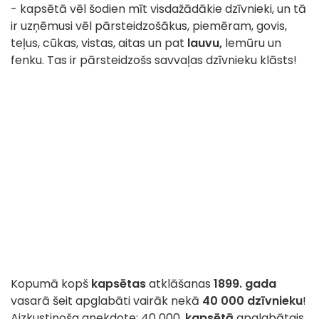
- kapsētā vēl šodien mīt visdažādākie dzīvnieki, un tā
ir uzņēmusi vēl pārsteidzošākus, piemēram, govis,
teļus, cūkas, vistas, aitas un pat
lauvu,
lemūru un
fenku. Tas ir pārsteidzošs savvaļas dzīvnieku klāsts!
Kopumā kopš
kapsētas
atklāšanas
1899. gada
vasarā šeit apglabāti vairāk nekā
40 000 dzīvnieku
!
Aizkustinoša anekdote: 40 000.
kapsētā
apglabātais