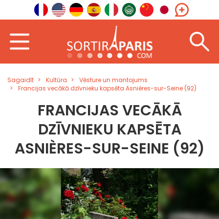
Sagaidīt
Kultūra
Vēsture un mantojums
Francijas vecākā dzīvnieku kapsēta Asnières-sur-Seine (92)
FRANCIJAS VECĀKĀ
DZĪVNIEKU KAPSĒTA
ASNIÈRES-SUR-SEINE (92)