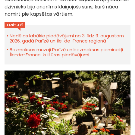
dzīvnieks bija anonīms klaiņojošs suns, kurš nāca
nomirt pie kapsētas vārtiem.
LASĪT ARĪ
Nedēļas labākie piedāvājumi no 3. līdz 9. augustam
2026. gadā Parīzē un Île-de-France reģionā
Bezmaksas muzeji Parīzē un bezmaksas pieminekļi
Île-de-France: kultūras piedāvājumi