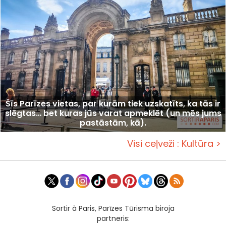
Šīs Parīzes vietas, par kurām tiek uzskatīts, ka tās ir
slēgtas… bet kuras jūs varat apmeklēt (un mēs jums
pastāstām, kā).
Visi ceļveži : Kultūra >
Sortir à Paris, Parīzes Tūrisma biroja
partneris: