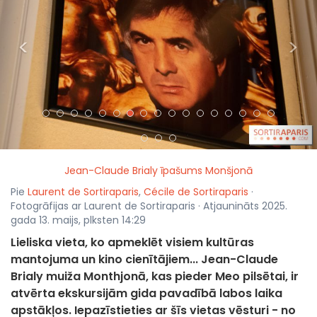
<
>
Jean-Claude Brialy īpašums Monšjonā
Pie
Laurent de Sortiraparis
,
Cécile de Sortiraparis
·
Fotogrāfijas ar Laurent de Sortiraparis · Atjaunināts 2025.
gada 13. maijs, plksten 14:29
Lieliska vieta, ko apmeklēt visiem kultūras
mantojuma un kino cienītājiem... Jean-Claude
Brialy muiža Monthjonā, kas pieder Meo pilsētai, ir
atvērta ekskursijām gida pavadībā labos laika
apstākļos. Iepazīstieties ar šīs vietas vēsturi - no