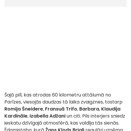
Šajā pilī, kas atrodas 60 kilometru attālumā no
Parīzes, viesojās daudzas tā laika zvaigznes, tostarp
Romija Šneidere
,
Fransuā Trifo
,
Barbara
,
Klaudija
Kardināle
,
Izabella Adžani
un citi. Pils interjers sniedz
ieskatu dzīvīgajā atmosfērā, kas valdīja tās sienās.
Ēdamistaba, kurā
Žans Klods Briali
regulāri uzņēma