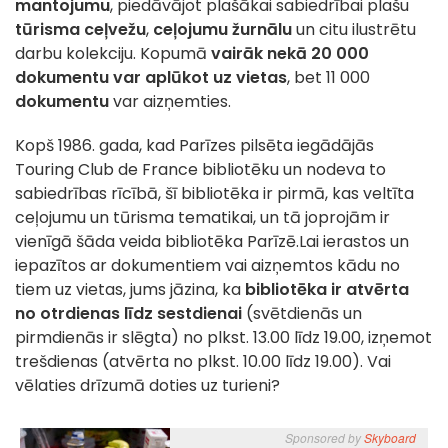
mantojumu
, piedāvājot plašākai sabiedrībai plašu
tūrisma ceļvežu
,
ceļojumu žurnālu
un citu ilustrētu
darbu kolekciju. Kopumā
vairāk nekā 20 000
dokumentu var aplūkot uz vietas
, bet 11 000
dokumentu
var aizņemties.
Kopš 1986. gada, kad Parīzes pilsēta iegādājās
Touring Club de France bibliotēku un nodeva to
sabiedrības rīcībā, šī bibliotēka ir pirmā, kas veltīta
ceļojumu un tūrisma tematikai, un tā joprojām ir
vienīgā šāda veida bibliotēka Parīzē.Lai ierastos un
iepazītos ar dokumentiem vai aizņemtos kādu no
tiem uz vietas, jums jāzina, ka
bibliotēka ir atvērta
no otrdienas līdz sestdienai
(svētdienās un
pirmdienās ir slēgta) no plkst. 13.00 līdz 19.00, izņemot
trešdienas (atvērta no plkst. 10.00 līdz 19.00). Vai
vēlaties drīzumā doties uz turieni?