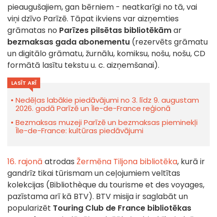
pieaugušajiem, gan bērniem - neatkarīgi no tā, vai
viņi dzīvo Parīzē. Tāpat ikviens var aizņemties
grāmatas no
Parīzes pilsētas bibliotēkām
ar
bezmaksas gada abonementu
(rezervēts grāmatu
un digitālo grāmatu, žurnālu, komiksu, nošu, nošu, CD
formātā lasītu tekstu u. c. aizņemšanai).
LASĪT ARĪ
Nedēļas labākie piedāvājumi no 3. līdz 9. augustam
2026. gadā Parīzē un Île-de-France reģionā
Bezmaksas muzeji Parīzē un bezmaksas pieminekļi
Île-de-France: kultūras piedāvājumi
16. rajonā
atrodas
Žermēna Tiljona bibliotēka
, kurā ir
gandrīz tikai tūrismam un ceļojumiem veltītas
kolekcijas (Bibliothèque du tourisme et des voyages,
pazīstama arī kā BTV). BTV misija ir saglabāt un
popularizēt
Touring Club de France bibliotēkas