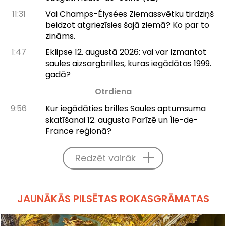
11:31
Vai Champs-Élysées Ziemassvētku tirdziņš
beidzot atgriezīsies šajā ziemā? Ko par to
zināms.
1:47
Eklipse 12. augustā 2026: vai var izmantot
saules aizsargbrilles, kuras iegādātas 1999.
gadā?
Otrdiena
9:56
Kur iegādāties brilles Saules aptumsuma
skatīšanai 12. augusta Parīzē un Île-de-
France reģionā?
Redzēt vairāk
JAUNĀKĀS PILSĒTAS ROKASGRĀMATAS