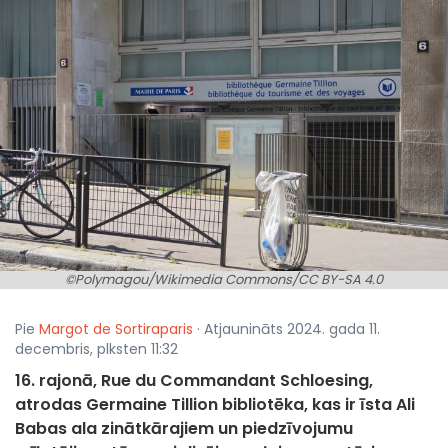
©Polymagou/Wikimedia Commons/CC BY-SA 4.0
Pie
Margot de Sortiraparis
· Atjaunināts 2024. gada 11.
decembris, plksten 11:32
16. rajonā, Rue du Commandant Schloesing,
atrodas Germaine Tillion bibliotēka, kas ir īsta Ali
Babas ala zinātkārajiem un piedzīvojumu