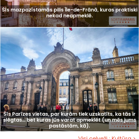
Šīs mazpazīstamās pilis Īle-de-Frānā, kuras praktiski
nekad neapmeklē.
Šīs Parīzes vietas, par kurām tiek uzskatīts, ka tās ir
slēgtas… bet kuras jūs varat apmeklēt (un mēs jums
pastāstām, kā).
Visi ceļveži : Kultūra >