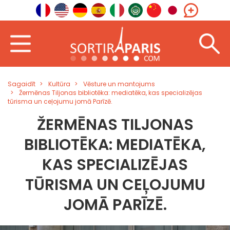
Sagaidīt
Kultūra
Vēsture un mantojums
Žermēnas Tiljonas bibliotēka: mediatēka, kas specializējas
tūrisma un ceļojumu jomā Parīzē.
ŽERMĒNAS TILJONAS
BIBLIOTĒKA: MEDIATĒKA,
KAS SPECIALIZĒJAS
TŪRISMA UN CEĻOJUMU
JOMĀ PARĪZĒ.