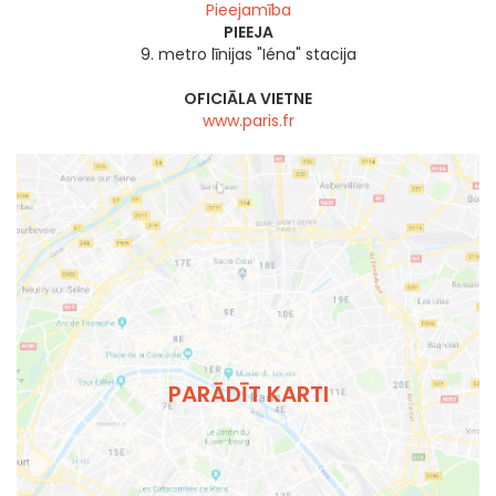
Pieejamība
PIEEJA
9. metro līnijas "Iéna" stacija
OFICIĀLA VIETNE
www.paris.fr
PARĀDĪT KARTI