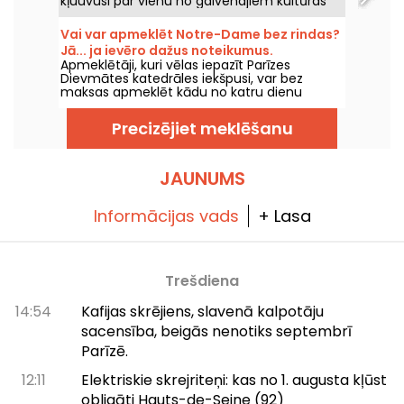
kļuuvusi par vienu no galvenajiem kultūras
simboliem galvaspilsētā. Aiz drosmīgās
arhitektūras slēpjas iespaidīgi tehniskie
Vai var apmeklēt Notre-Dame bez rindas?
risinājumi, jumta terase ar skatu uz Parīzi un
Jā... ja ievēro dažus noteikumus.
kulises, ko varat iepazīt gida vadītās
Apmeklētāji, kuri vēlas iepazīt Parīzes
ekskursijās!
Dievmātes katedrāles iekšpusi, var bez
maksas apmeklēt kādu no katru dienu
svinētajiem dievkalpojumiem. Tā ir iespēja
ikvienam, ar nosacījumu, ka iegriežas
Precizējiet meklēšanu
vispirms ar nolūku piedalīties dievkalpojumā
vai pilnībā ievērot tā gaitu. Tiek izskaidrots,
kas jums jāzina.
JAUNUMS
Informācijas vads
+ Lasa
Trešdiena
14:54
Kafijas skrējiens, slavenā kalpotāju
sacensība, beigās nenotiks septembrī
Parīzē.
12:11
Elektriskie skrejriteņi: kas no 1. augusta kļūst
obligāti Hauts-de-Seine (92)