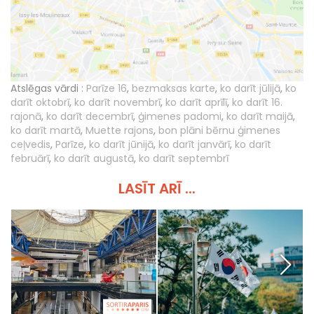
Atslēgas vārdi :
Parīze 16
,
bezmaksas karte
,
ko darīt jūlijā
,
ko
darīt oktobrī
,
ko darīt novembrī
,
ko darīt aprīlī
,
ko darīt 16.
rajonā
,
ko darīt decembrī
,
ģimenes padomi
,
ko darīt maijā
,
ko darīt martā
,
Muette rajons
,
bon plāni bērnu ģimenes
ceļvedis
,
Parīze
,
ko darīt jūnijā
,
ko darīt janvārī
,
ko darīt
februārī
,
ko darīt augustā
,
ko darīt septembrī
LASĪT ARĪ ...