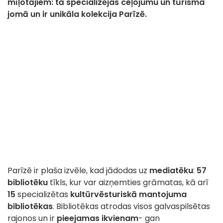
mīļotājiem: tā specializējas ceļojumu un tūrisma
jomā un ir unikāla kolekcija Parīzē.
Parīzē ir plaša izvēle, kad jādodas uz
mediatēku
:
57
bibliotēku
tīkls, kur var aizņemties grāmatas, kā arī
15
specializētas
kultūrvēsturiskā mantojuma
bibliotēkas
. Bibliotēkas atrodas visos galvaspilsētas
rajonos un ir
pieejamas ikvienam
- gan