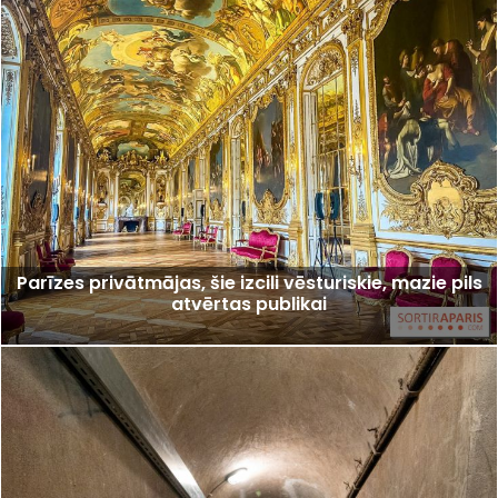
Parīzes privātmājas, šie izcili vēsturiskie, mazie pils
atvērtas publikai