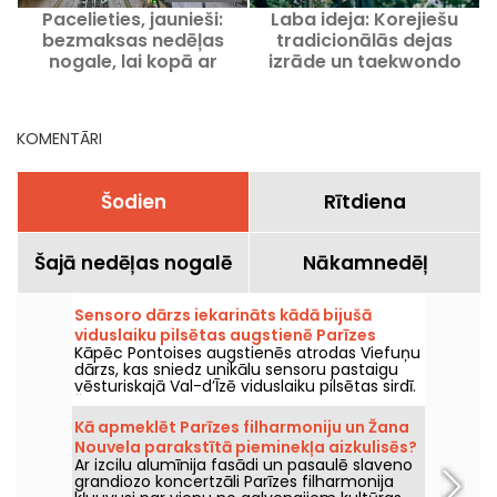
Pacelieties, jaunieši:
Laba ideja: Korejiešu
M
bezmaksas nedēļas
tradicionālās dejas
nogale, lai kopā ar
izrāde un taekwondo
ģimeni iepazītu kosmosu
demonstrācijas 15.
Zinātnes pilsētā
rajonā.
KOMENTĀRI
Šodien
Rītdiena
Šajā nedēļas nogalē
Nākamnedēļ
Sensoro dārzs iekarināts kādā bijušā
viduslaiku pilsētas augstienē Parīzes
Kāpēc Pontoises augstienēs atrodas Viefuņu
reģionā
dārzs, kas sniedz unikālu sensoru pastaigu
vēsturiskajā Val-d’Īzē viduslaiku pilsētas sirdī.
Šī lauku aleja ar elpu aizraujošu skatu uz
apkārtni, līdzi vecajiem mūriem.
Kā apmeklēt Parīzes filharmoniju un Žana
Nouvela parakstītā pieminekļa aizkulisēs?
Ar izcilu alumīnija fasādi un pasaulē slaveno
grandiozo koncertzāli Parīzes filharmonija