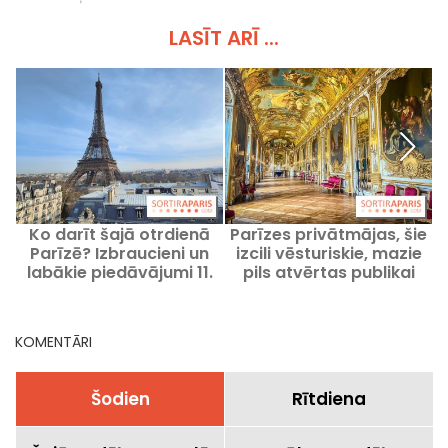
LASĪT ARĪ ...
Ko darīt šajā otrdienā
Parīzes privātmājas, šie
Parīzē? Izbraucieni un
izcili vēsturiskie, mazie
labākie piedāvājumi 11.
pils atvērtas publikai
augusta 2026.
KOMENTĀRI
Šodien
Rītdiena