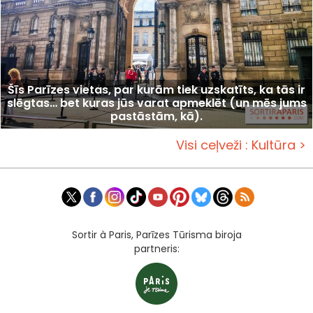
Šīs Parīzes vietas, par kurām tiek uzskatīts, ka tās ir
slēgtas… bet kuras jūs varat apmeklēt (un mēs jums
pastāstām, kā).
Visi ceļveži : Kultūra >
Sortir à Paris, Parīzes Tūrisma biroja
partneris: