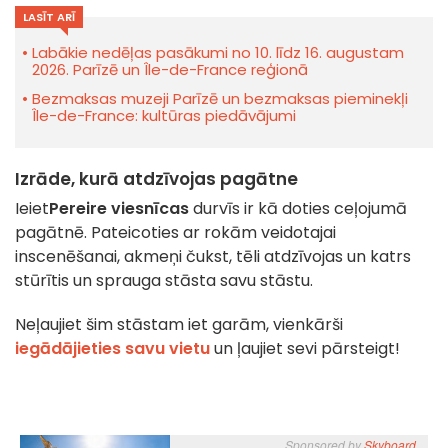
LASĪT ARĪ
Labākie nedēļas pasākumi no 10. līdz 16. augustam
2026. Parīzē un Île-de-France reģionā
Bezmaksas muzeji Parīzē un bezmaksas pieminekļi
Île-de-France: kultūras piedāvājumi
Izrāde, kurā atdzīvojas pagātne
Ieiet
Pereire viesnīcas
durvīs ir kā doties ceļojumā
pagātnē. Pateicoties ar rokām veidotajai
inscenēšanai, akmeņi čukst, tēli atdzīvojas un katrs
stūrītis un sprauga stāsta savu stāstu.
Neļaujiet šim stāstam iet garām, vienkārši
iegādājieties savu vietu
un ļaujiet sevi pārsteigt!