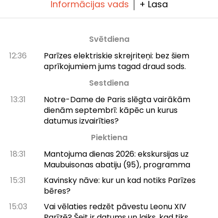
Informācijas vads
+ Lasa
Svētdiena
12:36
Parīzes elektriskie skrejriteņi: bez šiem
aprīkojumiem jums tagad draud sods.
Sestdiena
13:31
Notre-Dame de Paris slēgta vairākām
dienām septembrī: kāpēc un kurus
datumus izvairīties?
Piektiena
18:31
Mantojuma dienas 2026: ekskursijas uz
Maubuisonas abatiju (95), programma
15:31
Kavinsky nāve: kur un kad notiks Parīzes
bēres?
15:03
Vai vēlaties redzēt pāvestu Leonu XIV
Parīzē? Šeit ir datums un laiks, kad tiks