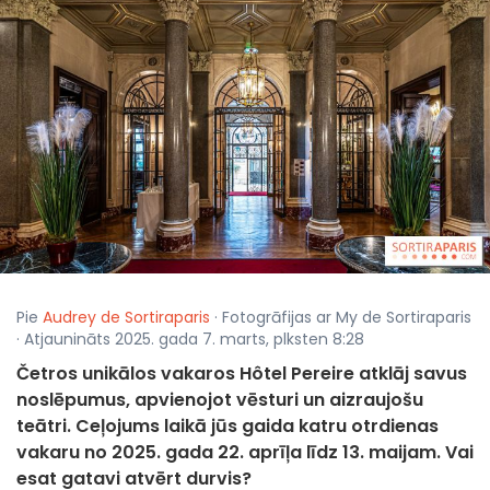
Pie
Audrey de Sortiraparis
· Fotogrāfijas ar My de Sortiraparis
· Atjaunināts 2025. gada 7. marts, plksten 8:28
Četros unikālos vakaros Hôtel Pereire atklāj savus
noslēpumus, apvienojot vēsturi un aizraujošu
teātri. Ceļojums laikā jūs gaida katru otrdienas
vakaru no 2025. gada 22. aprīļa līdz 13. maijam. Vai
esat gatavi atvērt durvis?