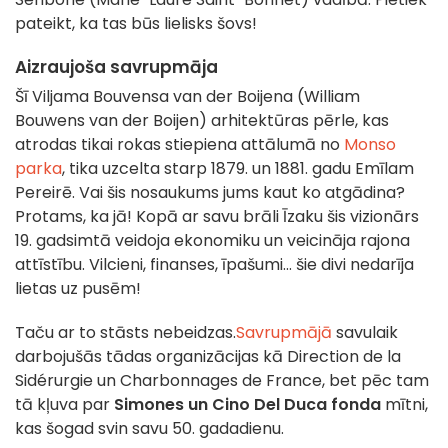
pateikt, ka tas būs lielisks šovs!
Aizraujoša savrupmāja
Šī Viljama Bouvensa van der Boijena (William
Bouwens van der Boijen) arhitektūras pērle, kas
atrodas tikai rokas stiepiena attālumā no
Monso
parka
, tika uzcelta starp 1879. un 1881. gadu Emīlam
Pereirē. Vai šis nosaukums jums kaut ko atgādina?
Protams, ka jā! Kopā ar savu brāli Īzaku šis vizionārs
19. gadsimtā veidoja ekonomiku un veicināja rajona
attīstību. Vilcieni, finanses, īpašumi... šie divi nedarīja
lietas uz pusēm!
Taču ar to stāsts nebeidzas.
Savrupmājā
savulaik
darbojušās tādas organizācijas kā Direction de la
Sidérurgie un Charbonnages de France, bet pēc tam
tā kļuva par
Simones un Cino Del Duca fonda
mītni,
kas šogad svin savu 50. gadadienu.