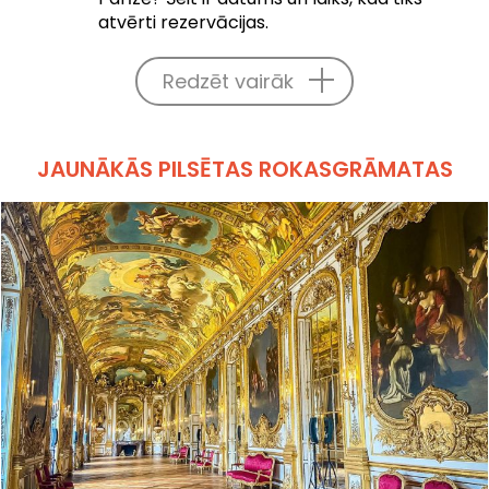
atvērti rezervācijas.
Redzēt vairāk
JAUNĀKĀS PILSĒTAS ROKASGRĀMATAS