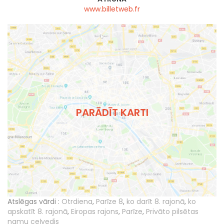
www.billetweb.fr
PARĀDĪT KARTI
Atslēgas vārdi :
Otrdiena
,
Parīze 8
,
ko darīt 8. rajonā
,
ko
apskatīt 8. rajonā
,
Eiropas rajons
,
Parīze
,
Privāto pilsētas
namu ceļvedis