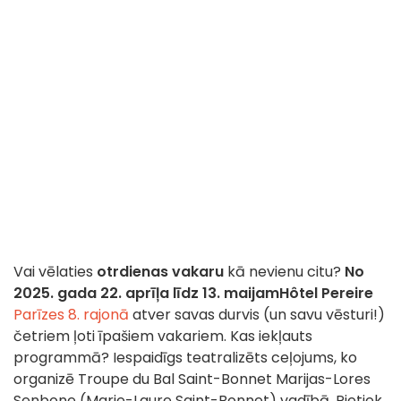
Vai vēlaties
otrdienas vakaru
kā nevienu citu?
No
2025. gada 22. aprīļa līdz 13. maijam
Hôtel Pereire
Parīzes 8. rajonā
atver savas durvis (un savu vēsturi!)
četriem ļoti īpašiem vakariem. Kas iekļauts
programmā? Iespaidīgs teatralizēts ceļojums, ko
organizē Troupe du Bal Saint-Bonnet Marijas-Lores
Senbone (Marie-Laure Saint-Bonnet) vadībā. Pietiek