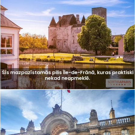
Šīs mazpazīstamās pilis Īle-de-Frānā, kuras praktiski
nekad neapmeklē.