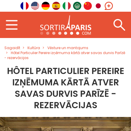
Sagaidīt
Kultūra
Vēsture un mantojums
Hôtel Particulier Pereire izņēmuma kārtā atver savas durvis Parīzē
- rezervācijas
HÔTEL PARTICULIER PEREIRE
IZŅĒMUMA KĀRTĀ ATVER
SAVAS DURVIS PARĪZĒ -
REZERVĀCIJAS