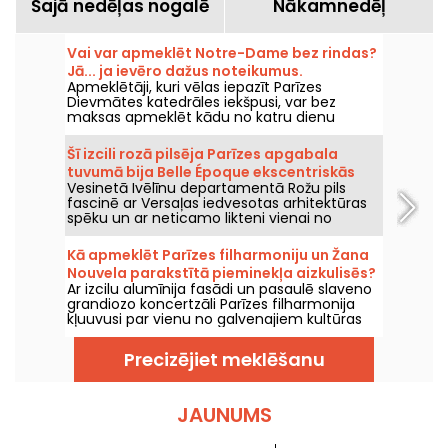
Šajā nedēļas nogalē
Nākamnedēļ
Vai var apmeklēt Notre-Dame bez rindas?
Jā... ja ievēro dažus noteikumus.
Apmeklētāji, kuri vēlas iepazīt Parīzes
Dievmātes katedrāles iekšpusi, var bez
maksas apmeklēt kādu no katru dienu
svinētajiem dievkalpojumiem. Tā ir iespēja
ikvienam, ar nosacījumu, ka iegriežas
Šī izcili rozā pilsēja Parīzes apgabala
vispirms ar nolūku piedalīties dievkalpojumā
tuvumā bija Belle Époque ekscentriskās
vai pilnībā ievērot tā gaitu. Tiek izskaidrots,
Vesinetā Ivēlīnu departamentā Rožu pils
marķīzes mājoklis.
kas jums jāzina.
fascinē ar Versaļas iedvesotas arhitektūras
spēku un ar neticamo likteni vienai no
pilsētas slavenākajām iedzīvotājām: marķīzei
Luīzai Kasati, Belle Époque ekscentriskās
Kā apmeklēt Parīzes filharmoniju un Žana
figūras.
Nouvela parakstītā pieminekļa aizkulisēs?
Ar izcilu alumīnija fasādi un pasaulē slaveno
grandiozo koncertzāli Parīzes filharmonija
kļuuvusi par vienu no galvenajiem kultūras
simboliem galvaspilsētā. Aiz drosmīgās
arhitektūras slēpjas iespaidīgi tehniskie
Precizējiet meklēšanu
risinājumi, jumta terase ar skatu uz Parīzi un
kulises, ko varat iepazīt gida vadītās
ekskursijās!
JAUNUMS