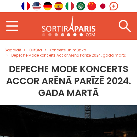
Sagaidīt
Kultūra
Koncerts un mūzika
Depeche Mode koncerts Accor Arēnā Parīzē 2024. gada martā
DEPECHE MODE KONCERTS
ACCOR ARĒNĀ PARĪZĒ 2024.
GADA MARTĀ