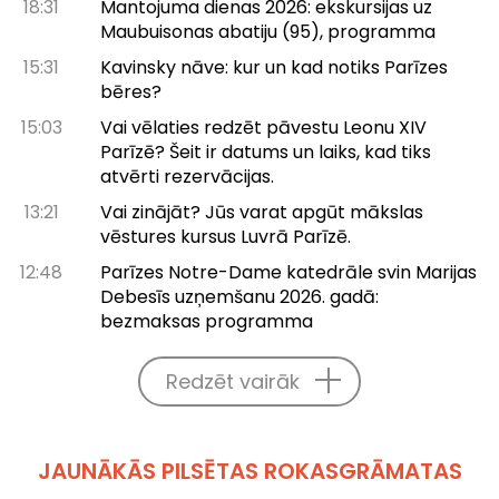
18:31
Mantojuma dienas 2026: ekskursijas uz
Maubuisonas abatiju (95), programma
15:31
Kavinsky nāve: kur un kad notiks Parīzes
bēres?
15:03
Vai vēlaties redzēt pāvestu Leonu XIV
Parīzē? Šeit ir datums un laiks, kad tiks
atvērti rezervācijas.
13:21
Vai zinājāt? Jūs varat apgūt mākslas
vēstures kursus Luvrā Parīzē.
12:48
Parīzes Notre-Dame katedrāle svin Marijas
Debesīs uzņemšanu 2026. gadā:
bezmaksas programma
Redzēt vairāk
JAUNĀKĀS PILSĒTAS ROKASGRĀMATAS