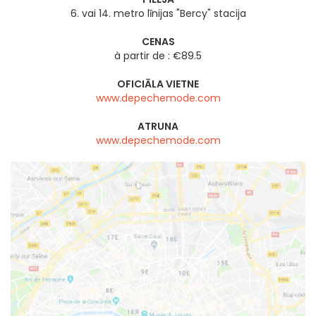
6. vai 14. metro līnijas "Bercy" stacija
CENAS
à partir de : €89.5
OFICIĀLA VIETNE
www.depechemode.com
ATRUNA
www.depechemode.com