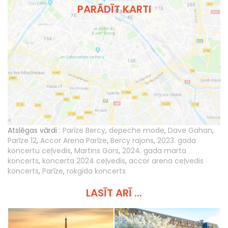
PARĀDĪT KARTI
Atslēgas vārdi :
Parīze Bercy
,
depeche mode
,
Dave Gahan
,
Parīze 12
,
Accor Arena Parīze
,
Bercy rajons
,
2023. gada
koncertu ceļvedis
,
Martins Gors
,
2024. gada marta
koncerts
,
koncerta 2024 ceļvedis
,
accor arena ceļvedis
koncerts
,
Parīze
,
rokgida koncerts
LASĪT ARĪ ...