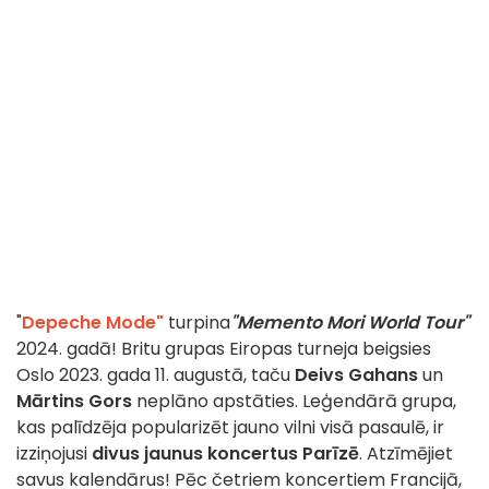
"
Depeche Mode"
turpina
"Memento Mori World Tour"
2024. gadā! Britu grupas Eiropas turneja beigsies
Oslo 2023. gada 11. augustā, taču
Deivs Gahans
un
Mārtins Gors
neplāno apstāties. Leģendārā grupa,
kas palīdzēja popularizēt jauno vilni visā pasaulē, ir
izziņojusi
divus jaunus koncertus Parīzē
. Atzīmējiet
savus kalendārus! Pēc četriem koncertiem Francijā,