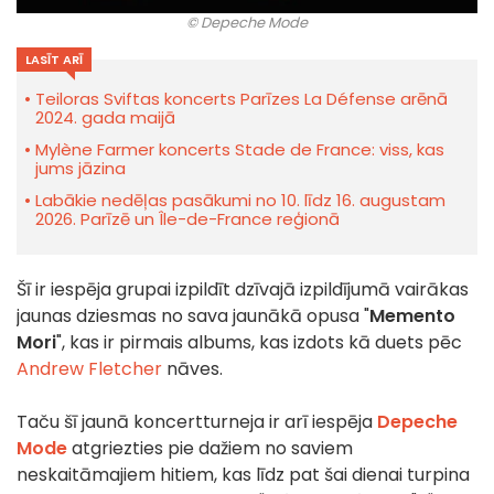
© Depeche Mode
LASĪT ARĪ
Teiloras Sviftas koncerts Parīzes La Défense arēnā
2024. gada maijā
Mylène Farmer koncerts Stade de France: viss, kas
jums jāzina
Labākie nedēļas pasākumi no 10. līdz 16. augustam
2026. Parīzē un Île-de-France reģionā
Šī ir iespēja grupai izpildīt dzīvajā izpildījumā vairākas
jaunas dziesmas no sava jaunākā opusa "
Memento
Mori
", kas ir pirmais albums, kas izdots kā duets pēc
Andrew Fletcher
nāves.
Taču šī jaunā koncertturneja ir arī iespēja
Depeche
Mode
atgriezties pie dažiem no saviem
neskaitāmajiem hitiem, kas līdz pat šai dienai turpina