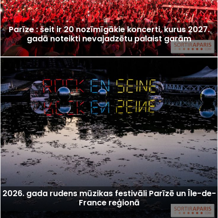
Parīze : šeit ir 20 nozīmīgākie koncerti, kurus 2027.
gadā noteikti nevajadzētu palaist garām
2026. gada rudens mūzikas festivāli Parīzē un Île-de-
France reģionā