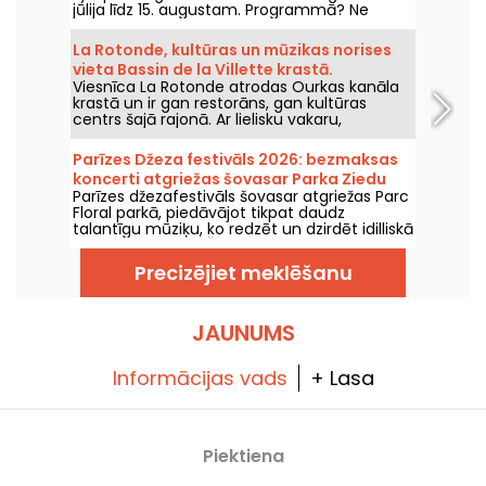
jūlija līdz 15. augustam. Programmā? Ne
mazāk kā 16 koncerti Montmartras Arēnās —
idilliska vide, kur klausīties lielos klasikas
La Rotonde, kultūras un mūzikas norises
šedevus.
vieta Bassin de la Villette krastā.
Viesnīca La Rotonde atrodas Ourkas kanāla
krastā un ir gan restorāns, gan kultūras
centrs šajā rajonā. Ar lielisku vakaru,
brīvdabas pasākumu un citu saviesīgu
pasākumu programmu tā ir viena no
Parīzes Džeza festivāls 2026: bezmaksas
vietām, ko apmeklēt Bassin de la Villette
koncerti atgriežas šovasar Parka Ziedu
krastā.
Parīzes džezafestivāls šovasar atgriežas Parc
dārzā, programma
Floral parkā, piedāvājot tikpat daudz
talantīgu mūziķu, ko redzēt un dzirdēt idilliskā
lauku atmosfērā. Šeit ir bezmaksas koncertu
programma, ko iepazīt no 24. jūnija līdz 6.
Precizējiet meklēšanu
septembrim 2026. gadā!
JAUNUMS
Informācijas vads
+ Lasa
Piektiena