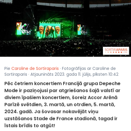
Pie
Caroline de Sortiraparis
· Fotogrāfijas ar Caroline de
Sortiraparis · Atjaunināts 2023. gada 11. jūlijs, plksten 10:42
Pēc četriem koncertiem Francijā grupa Depeche
Mode ir paziņojusi par atgriešanos šajā valstī ar
diviem īpašiem koncertiem, šoreiz Accor Arēnā
Parīzē svētdien, 3. martā, un otrdien, 5. martā,
2024. gadā. Ja šovasar nokavējāt viņu
uzstāšanos Stade de France stadionā, tagad ir
īstais brīdis to atgūt!