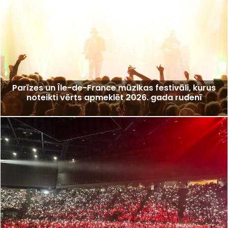
Parīzes un Île-de-France mūzikas festivāli, kurus
noteikti vērts apmeklēt 2026. gada rudenī