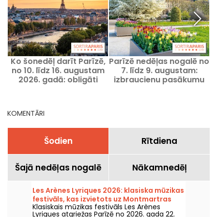
Ko šonedēļ darīt Parīzē,
Parīzē nedēļas nogalē no
no 10. līdz 16. augustam
7. līdz 9. augustam:
2026. gadā: obligāti
izbraucienu pasākumu
apmeklējami pasākumi
programma, kuru
nevajadzētu palaist
garām
KOMENTĀRI
Šodien
Rītdiena
Šajā nedēļas nogalē
Nākamnedēļ
Les Arènes Lyriques 2026: klasiska mūzikas
festivāls, kas izvietots uz Montmartras
Klasiskais mūzikas festivāls Les Arènes
kalna
Lyriques atgriežas Parīzē no 2026. gada 22.