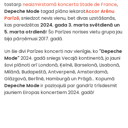
tostarp
neaizmirstamā koncerta
Stade de France
,
Depeche Mode
tagad plāno iekarot
Accor Arēnu
Parīzē
, sniedzot nevis vienu, bet divas uzstāšanās,
kas paredzētas
2024. gada 3. marta svētdienā un
5. marta otrdienā
! Šo Parīzes norises vietu grupa jau
bija pārņēmusi 2017. gadā.
Un šie divi Parīzes koncerti nav vienīgie, ko
"Depeche
Mode"
2024. gadā sniegs Vecajā kontinentā, jo jauni
šovi plānoti arī Londonā, Ķelnē, Barselonā, Lisabonā,
Milānā, Budapeštā, Antverpenē, Amsterdamā,
Glāzgovā, Berlīnē, Hamburgā un Prāgā... Kopumā
Depeche Mode
ir paziņojuši par gandrīz trīsdesmit
jauniem Eiropas koncertiem 2024. gadā!