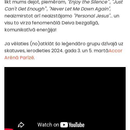
likt mums dejot, piemēram,
"Enjoy the Silence
",
"Just
Can't Get Enough
",
"Never Let Me Down Again"
,
neaizmirstot arī neaizstājamo
"Personal Jesus"
... un
visu to virza fenomenālā Deiva bezgalīgā,
komunikatīvā enerģija!
Ja vēlaties (no)atklāt šo leģendāro grupu dzīvajā uz
skatuves, ierodieties 2024. gada 3. un 5. martā
Accor
Arēnā Parīzē
.