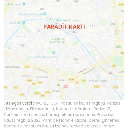
PARĀDĪT KARTI
Atslēgas vārdi :
WORLD CUP
,
Pasaules kauss regbijā
,
Parīzes
filharmonija
,
Filharmonija
,
Koncerts bērniem
,
Parīze 19
,
Parīzes filharmonijas bērni
,
philharmonie paris
,
Pasaules
kauss regbijā 2023
,
Pont de Flandre rajons
,
bērnu ģimenes
koncerts
,
Pasaules kausa izcīņas regbijā ceļvedis
,
Parīze