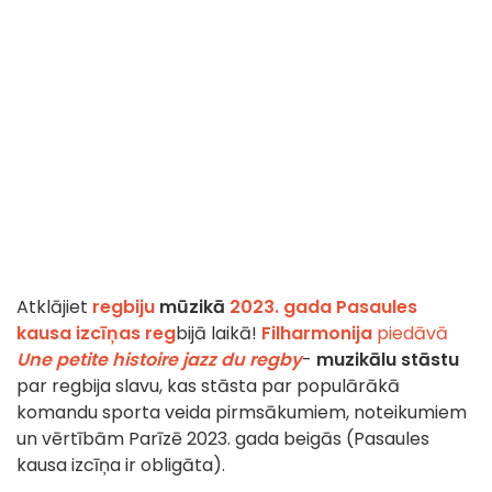
Atklājiet
regbiju
mūzikā
2023. gada Pasaules
kausa izcīņas reg
bijā laikā!
Filharmonija
piedāvā
Une petite histoire jazz du regby
-
muzikālu stāstu
par regbija slavu, kas stāsta par populārākā
komandu sporta veida pirmsākumiem, noteikumiem
un vērtībām Parīzē 2023. gada beigās (Pasaules
kausa izcīņa ir obligāta).