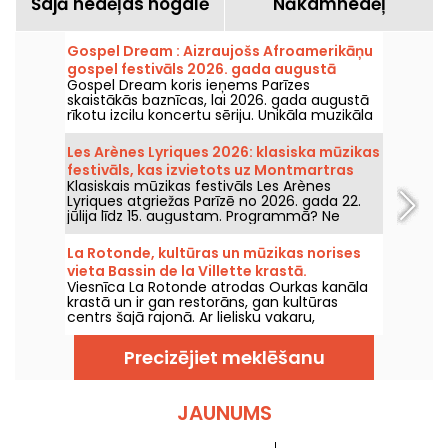
Šajā nedēļas nogalē
Nākamnedēļ
Gospel Dream : Aizraujošs Afroamerikāņu
gospel festivāls 2026. gada augustā
Gospel Dream koris ieņems Parīzes
Parīzē
skaistākās baznīcas, lai 2026. gada augustā
rīkotu izcilu koncertu sēriju. Unikāla muzikāla
pieredze, kas svin cerību, vienotību un
izturību, caur Afroamerikāņu baznīcas
Les Arènes Lyriques 2026: klasiska mūzikas
autentiskajiem dziedājumiem.
festivāls, kas izvietots uz Montmartras
Klasiskais mūzikas festivāls Les Arènes
kalna
Lyriques atgriežas Parīzē no 2026. gada 22.
jūlija līdz 15. augustam. Programmā? Ne
mazāk kā 16 koncerti Montmartras Arēnās —
idilliska vide, kur klausīties lielos klasikas
La Rotonde, kultūras un mūzikas norises
šedevus.
vieta Bassin de la Villette krastā.
Viesnīca La Rotonde atrodas Ourkas kanāla
krastā un ir gan restorāns, gan kultūras
centrs šajā rajonā. Ar lielisku vakaru,
brīvdabas pasākumu un citu saviesīgu
pasākumu programmu tā ir viena no
Precizējiet meklēšanu
vietām, ko apmeklēt Bassin de la Villette
krastā.
JAUNUMS