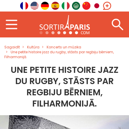
Sagaidīt
Kultūra
Koncerts un mūzika
Une petite histoire jazz du rugby, stāsts par regbiju bērniem,
Filharmonijā.
UNE PETITE HISTOIRE JAZZ
DU RUGBY, STĀSTS PAR
REGBIJU BĒRNIEM,
FILHARMONIJĀ.