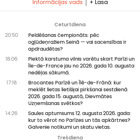
Informācijas vads
+ Lasa
Ceturtdiena
20:50
Peldēšanas čempionāts: pēc
ogļūdeņražiem Seinā — vai sacensības ir
apdraudētas?
18:06
Piektā karstuma vilnis varētu skart Parīzi un
Île-de-France jau no 2026. gada 10. augusta
nedēļas sākumā.
17:18
Brocantes Parīzē un Īlē-de-Frānā: kur
meklēt lietas lietišķai pirkšanai sestdienā
2026. gada 15. augustā, Dievmātes
Uzņemšanas svētkos?
14:26
Saules aptumsums 12. augusta 2026. gada:
kur to vērot no Parīzes un tās apkārtnes?
Galvenie notikumi un skatu vietas.
Trešdiena