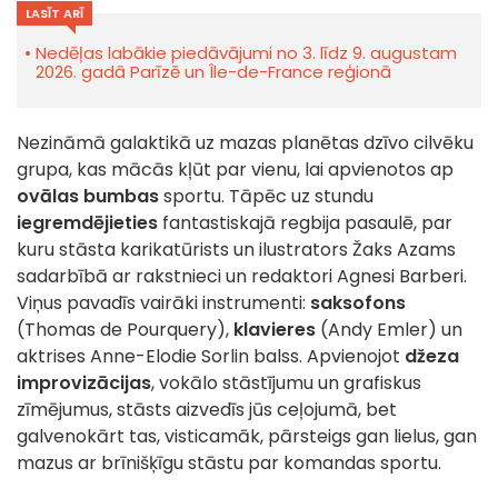
LASĪT ARĪ
Nedēļas labākie piedāvājumi no 3. līdz 9. augustam
2026. gadā Parīzē un Île-de-France reģionā
Nezināmā galaktikā uz mazas planētas dzīvo cilvēku
grupa, kas mācās kļūt par vienu, lai apvienotos ap
ovālas bumbas
sportu. Tāpēc uz stundu
iegremdējieties
fantastiskajā regbija pasaulē, par
kuru stāsta karikatūrists un ilustrators Žaks Azams
sadarbībā ar rakstnieci un redaktori Agnesi Barberi.
Viņus pavadīs vairāki instrumenti:
saksofons
(Thomas de Pourquery),
klavieres
(Andy Emler) un
aktrises Anne-Elodie Sorlin balss. Apvienojot
džeza
improvizācijas
, vokālo stāstījumu un grafiskus
zīmējumus, stāsts aizvedīs jūs ceļojumā, bet
galvenokārt tas, visticamāk, pārsteigs gan lielus, gan
mazus ar brīnišķīgu stāstu par komandas sportu.