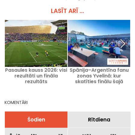
LASĪT ARĪ ...
Pasaules kauss 2026: visi
Spānija–Argentīna fanu
rezultāti un fināla
zonas Yvelinā: kur
rezultāts
skatīties finālu šajā
svētdienā?
f
KOMENTĀRI
Šodien
Rītdiena