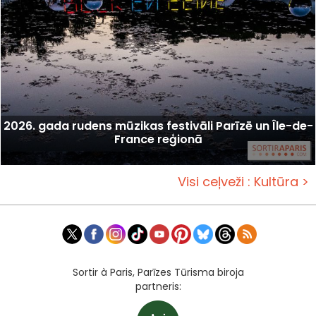
2026. gada rudens mūzikas festivāli Parīzē un Île-de-
France reģionā
Visi ceļveži : Kultūra >
Sortir à Paris, Parīzes Tūrisma biroja
partneris: