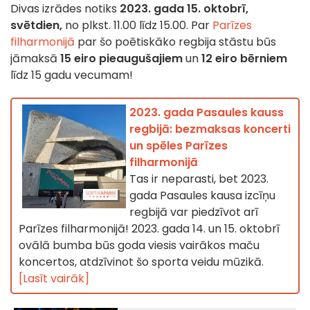
Divas izrādes notiks
2023. gada 15. oktobrī,
svētdien,
no plkst. 11.00 līdz 15.00. Par
Parīzes
filharmonijā
par šo poētiskāko regbija stāstu būs
jāmaksā
15 eiro pieaugušajiem
un
12 eiro bērniem
līdz 15 gadu vecumam!
2023. gada Pasaules kauss
regbijā: bezmaksas koncerti
un spēles Parīzes
filharmonijā
Tas ir neparasti, bet 2023.
gada Pasaules kausa izcīņu
regbijā var piedzīvot arī
Parīzes filharmonijā! 2023. gada 14. un 15. oktobrī
ovālā bumba būs goda viesis vairākos maču
koncertos, atdzīvinot šo sporta veidu mūzikā.
[Lasīt vairāk]