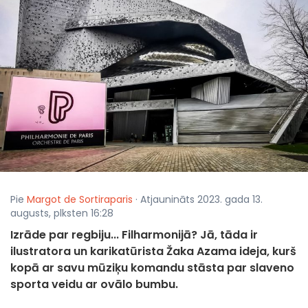
Pie
Margot de Sortiraparis
· Atjaunināts 2023. gada 13.
augusts, plksten 16:28
Izrāde par regbiju... Filharmonijā? Jā, tāda ir
ilustratora un karikatūrista Žaka Azama ideja, kurš
kopā ar savu mūziķu komandu stāsta par slaveno
sporta veidu ar ovālo bumbu.