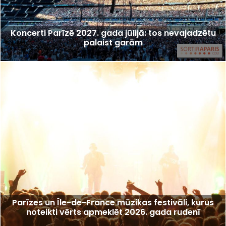
Koncerti Parīzē 2027. gada jūlijā: tos nevajadzētu
palaist garām
Parīzes un Île-de-France mūzikas festivāli, kurus
noteikti vērts apmeklēt 2026. gada rudenī