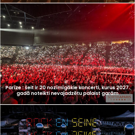
Parīze : šeit ir 20 nozīmīgākie koncerti, kurus 2027.
gadā noteikti nevajadzētu palaist garām