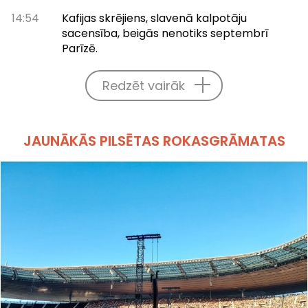
14:54
Kafijas skrējiens, slavenā kalpotāju
sacensība, beigās nenotiks septembrī
Parīzē.
Redzēt vairāk
JAUNĀKĀS PILSĒTAS ROKASGRĀMATAS