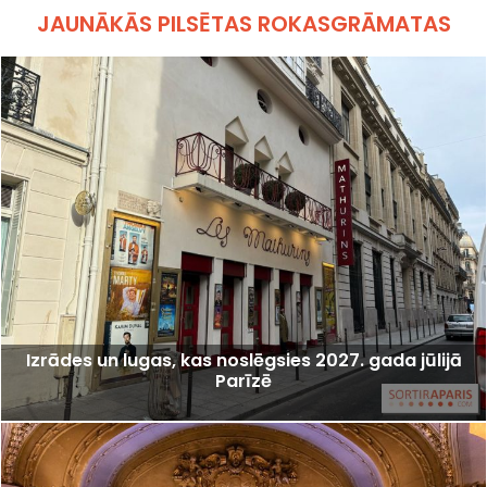
JAUNĀKĀS PILSĒTAS ROKASGRĀMATAS
Izrādes un lugas, kas noslēgsies 2027. gada jūlijā
Parīzē