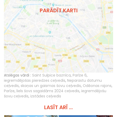
PARĀDĪT KARTI
Atslēgas vārdi :
Saint Sulpice baznīca
,
Parīze 6
,
iegremdējošas pieredzes ceļvedis
,
Neparastu datumu
ceļvedis
,
skaņas un gaismas šovu ceļvedis
,
Odēonas rajons
,
Parīze
,
liels šovs sagaidāms 2024 ceļvedis
,
iegremdējošu
šovu ceļvedis
,
izstādes ceļvedis
LASĪT ARĪ ...