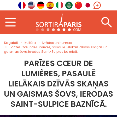
Sagaidīt
Kultūra
Izrādes un humors
Parīzes Cœur de Lumières, pasaulē lielākais dzīvās skaņas un
gaismas šovs, ierodas Saint-Sulpice baznīcā.
PARĪZES CŒUR DE
LUMIÈRES, PASAULĒ
LIELĀKAIS DZĪVĀS SKAŅAS
UN GAISMAS ŠOVS, IERODAS
SAINT-SULPICE BAZNĪCĀ.