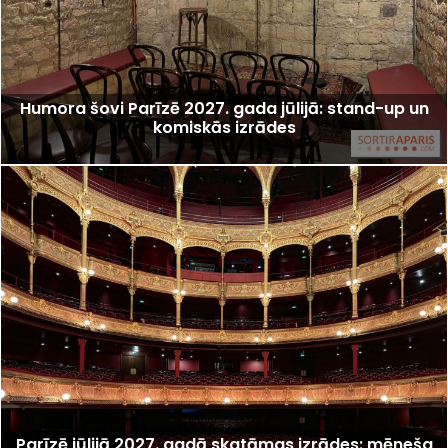
Humora šovi Parīzē 2027. gada jūlijā: stand-up un
komiskās izrādes
Parīzē jūlijā 2027. gadā skatāmas izrādes: mēneša