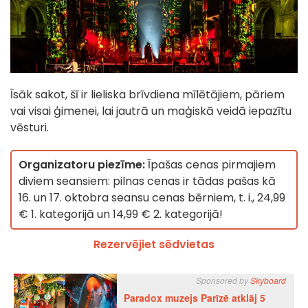
Īsāk sakot, šī ir lieliska brīvdiena mīlētājiem, pāriem
vai visai ģimenei, lai jautrā un maģiskā veidā iepazītu
vēsturi.
Organizatoru piezīme:
Īpašas cenas pirmajiem
diviem seansiem: pilnas cenas ir tādas pašas kā
16. un 17. oktobra seansu cenas bērniem, t. i., 24,99
€ 1. kategorijā un 14,99 € 2. kategorijā!
Rezervējiet sēdvietas