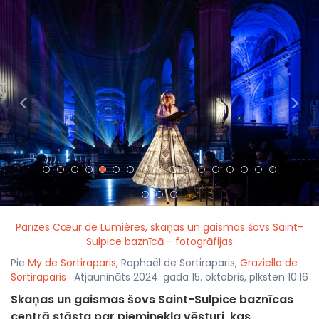
<
>
Parīzes Cœur de Lumières, skaņas un gaismas šovs Saint-
Sulpice baznīcā - fotogrāfijas
Pie
My de Sortiraparis
, Raphaël de Sortiraparis,
Graziella de
Sortiraparis
· Atjaunināts 2024. gada 15. oktobris, plksten 10:16
Skaņas un gaismas šovs Saint-Sulpice baznīcas
centrā stāsta par pieminekļa vēsturi, kas