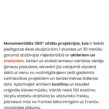
Monumentālās 360° attēlu projekcijas, kas
ir lieliski
pielāgotas ēkas skulptūrām, 1 stundas un 30 minūšu
garumā atdzīvojas mijiedarbībā ar
aktieriem un
statistiem
. Aktieri un statisti iemieso vairākas vietējo
ģimeņu paaudzes, aizvedot jūs ceļojumā atpakaļ
laikā uz vienu no nozīmīgākajiem Lielā gadsimta
celtniecības projektiem un Senžermēnas ikdienas
dzīvi. Apbrīnojiet simtiem
kostīmu
un baudiet
oriģinālu klaviermūziku. Vairāk nekā 150 kostīmu
tērptu statistu atdzīvina šo vēsturisko fresku,
pārnesot mūs no frontes laika intrigām uz Franču
revolūcijas sākumu.