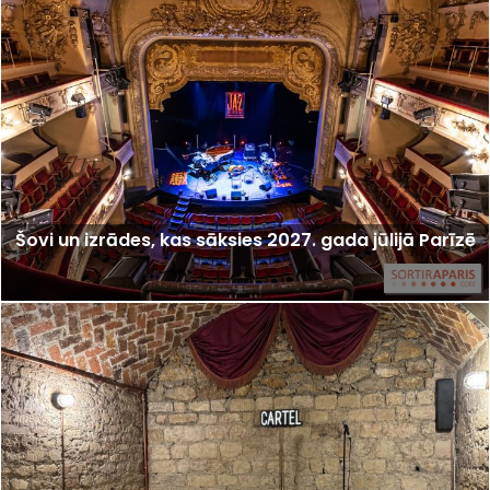
Šovi un izrādes, kas sāksies 2027. gada jūlijā Parīzē