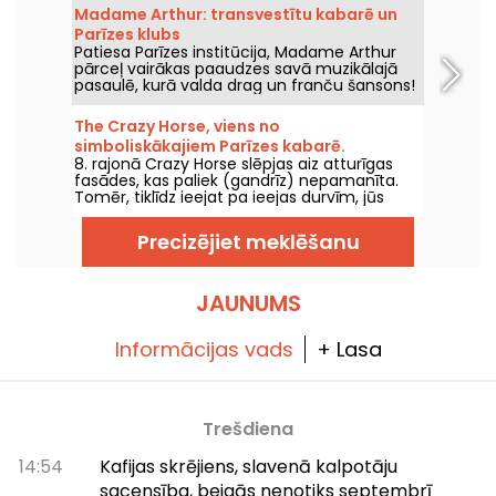
gadus pēc pēdējās izrādes šajā Parīzes zālē.
Madame Arthur: transvestītu kabarē un
Mēs to esam redzējuši, jums visu pastāstām!
Parīzes klubs
Patiesa Parīzes institūcija, Madame Arthur
pārceļ vairākas paaudzes savā muzikālajā
pasaulē, kurā valda drag un franču šansons!
The Crazy Horse, viens no
simboliskākajiem Parīzes kabarē.
8. rajonā Crazy Horse slēpjas aiz atturīgas
fasādes, kas paliek (gandrīz) nepamanīta.
Tomēr, tiklīdz ieejat pa ieejas durvīm, jūs
pārcelsieties pavisam citā atmosfērā, jo jūs
varēsiet vērot brīnišķīgu šovu ar dejām,
Precizējiet meklēšanu
priekšnesumiem un izgaismotu dekorāciju.
JAUNUMS
Informācijas vads
+ Lasa
Trešdiena
14:54
Kafijas skrējiens, slavenā kalpotāju
sacensība, beigās nenotiks septembrī