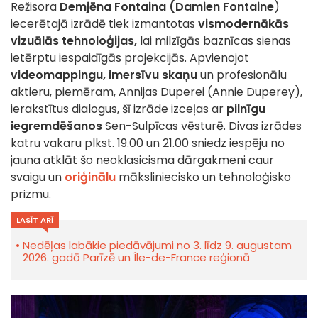
Režisora
Demjēna Fontaina (Damien Fontaine
)
iecerētajā izrādē tiek izmantotas
vismodernākās
vizuālās tehnoloģijas,
lai milzīgās baznīcas sienas
ietērptu iespaidīgās projekcijās. Apvienojot
videomappingu, imersīvu skaņu
un profesionālu
aktieru, piemēram, Annijas Duperei (Annie Duperey),
ierakstītus dialogus, šī izrāde izceļas ar
pilnīgu
iegremdēšanos
Sen-Sulpīcas vēsturē. Divas izrādes
katru vakaru plkst. 19.00 un 21.00 sniedz iespēju no
jauna atklāt šo neoklasicisma dārgakmeni caur
svaigu un
oriģinālu
māksliniecisko un tehnoloģisko
prizmu.
LASĪT ARĪ
Nedēļas labākie piedāvājumi no 3. līdz 9. augustam
2026. gadā Parīzē un Île-de-France reģionā