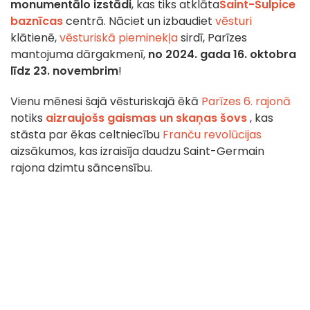
monumentālo izstādi
, kas tiks atklāta
Saint-Sulpice
baznīcas
centrā. Nāciet un izbaudiet
vēsturi
klātienē,
vēsturiskā pieminekļa
sirdī, Parīzes
mantojuma dārgakmenī,
no 2024. gada 16. oktobra
līdz 23. novembrim
!
Vienu mēnesi šajā vēsturiskajā ēkā
Parīzes 6. rajonā
notiks
aizraujošs
gaismas un skaņas šovs
, kas
stāsta par ēkas celtniecību
Franču revolūcijas
aizsākumos, kas izraisīja daudzu Saint-Germain
rajona dzimtu sāncensību.