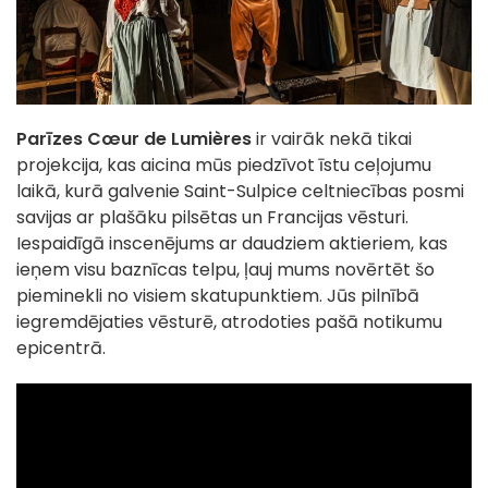
Parīzes Cœur de Lumières
ir vairāk nekā tikai
projekcija, kas aicina mūs piedzīvot īstu ceļojumu
laikā, kurā galvenie Saint-Sulpice celtniecības posmi
savijas ar plašāku pilsētas un Francijas vēsturi.
Iespaidīgā inscenējums ar daudziem aktieriem, kas
ieņem visu baznīcas telpu, ļauj mums novērtēt šo
pieminekli no visiem skatupunktiem. Jūs pilnībā
iegremdējaties vēsturē, atrodoties pašā notikumu
epicentrā.