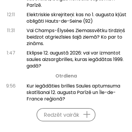
Parīzē.
12:11
Elektriskie skrejriteņi: kas no 1. augusta kļūst
obligāti Hauts-de-Seine (92)
11:31
Vai Champs-Élysées Ziemassvētku tirdziņš
beidzot atgriezīsies šajā ziemā? Ko par to
zināms.
1:47
Eklipse 12. augustā 2026: vai var izmantot
saules aizsargbrilles, kuras iegādātas 1999.
gadā?
Otrdiena
9:56
Kur iegādāties brilles Saules aptumsuma
skatīšanai 12. augusta Parīzē un Île-de-
France reģionā?
Redzēt vairāk