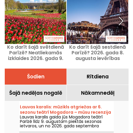
Ko darīt šajā svētdienā
Ko darīt šajā sestdienā
Parīzē? Neatliekamās
Parīzē? 2026. gada 8.
izklaides 2026. gada 9.
augusta ievērības
augustā
cienīgie pasākumi
Šodien
Rītdiena
Šajā nedēļas nogalē
Nākamnedēļ
Lauvas karalis: mūzikls atgriežas ar 6.
sezonu teātrī Mogadora – mūsu recenzija
Lauvas karalis gaida jūs Mogadora teātrī
Parīzē līdz 9. augustam piektās sezonas
ietvaros, un no 2026. gada septembra
uzsāks sestās sezonas, vairāk nekā desmit