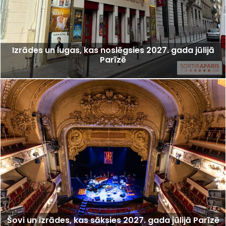
Izrādes un lugas, kas noslēgsies 2027. gada jūlijā
Parīzē
Šovi un izrādes, kas sāksies 2027. gada jūlijā Parīzē