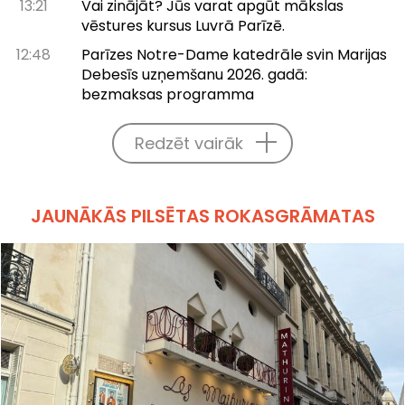
13:21
Vai zinājāt? Jūs varat apgūt mākslas
vēstures kursus Luvrā Parīzē.
12:48
Parīzes Notre-Dame katedrāle svin Marijas
Debesīs uzņemšanu 2026. gadā:
bezmaksas programma
Redzēt vairāk
JAUNĀKĀS PILSĒTAS ROKASGRĀMATAS