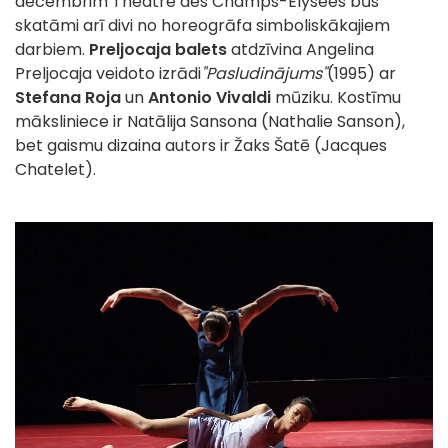
decembrim Théâtre des Champs-Elysées būs
skatāmi arī divi no horeogrāfa simboliskākajiem
darbiem.
Preljocaja balets
atdzīvina Angelina
Preljocaja veidoto izrādi
"Pasludinājums"
(1995) ar
Stefana Roja
un
Antonio Vivaldi
mūziku. Kostīmu
māksliniece ir Natālija Sansona (Nathalie Sanson),
bet gaismu dizaina autors ir Žaks Šatē (Jacques
Chatelet).