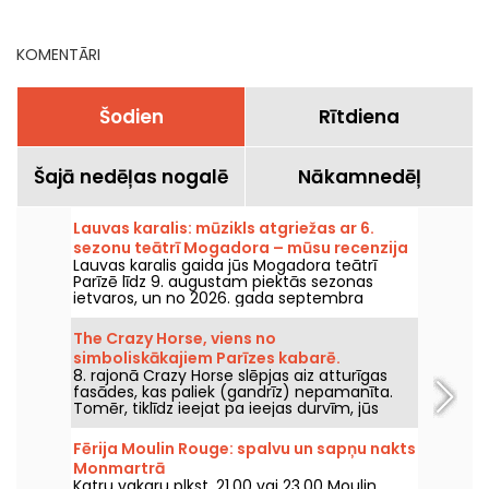
nevajadzētu palaist
garām
KOMENTĀRI
Šodien
Rītdiena
Šajā nedēļas nogalē
Nākamnedēļ
Lauvas karalis: mūzikls atgriežas ar 6.
sezonu teātrī Mogadora – mūsu recenzija
Lauvas karalis gaida jūs Mogadora teātrī
Parīzē līdz 9. augustam piektās sezonas
ietvaros, un no 2026. gada septembra
uzsāks sestās sezonas, vairāk nekā desmit
gadus pēc pēdējās izrādes šajā Parīzes zālē.
The Crazy Horse, viens no
Mēs to esam redzējuši, jums visu pastāstām!
simboliskākajiem Parīzes kabarē.
8. rajonā Crazy Horse slēpjas aiz atturīgas
fasādes, kas paliek (gandrīz) nepamanīta.
Tomēr, tiklīdz ieejat pa ieejas durvīm, jūs
pārcelsieties pavisam citā atmosfērā, jo jūs
varēsiet vērot brīnišķīgu šovu ar dejām,
Fērija Moulin Rouge: spalvu un sapņu nakts
priekšnesumiem un izgaismotu dekorāciju.
Monmartrā
Katru vakaru plkst. 21.00 vai 23.00 Moulin