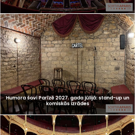
Humora šovi Parīzē 2027. gada jūlijā: stand-up un
komiskās izrādes