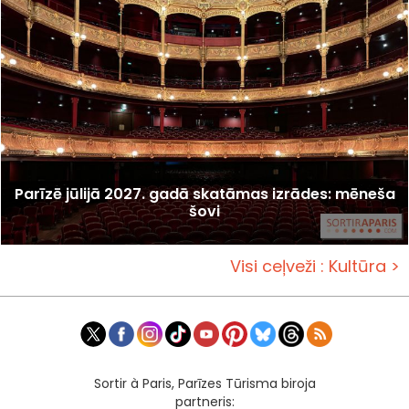
Parīzē jūlijā 2027. gadā skatāmas izrādes: mēneša
šovi
Visi ceļveži : Kultūra >
Sortir à Paris, Parīzes Tūrisma biroja
partneris: