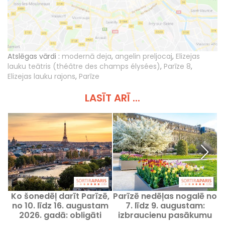
Atslēgas vārdi :
modernā deja
,
angelin preljocaj
,
Elizejas
lauku teātris (théâtre des champs élysées)
,
Parīze 8
,
Elizejas lauku rajons
,
Parīze
LASĪT ARĪ ...
Ko šonedēļ darīt Parīzē,
Parīzē nedēļas nogalē no
no 10. līdz 16. augustam
7. līdz 9. augustam:
R
2026. gadā: obligāti
izbraucienu pasākumu
apmeklējami pasākumi
programma, kuru
m