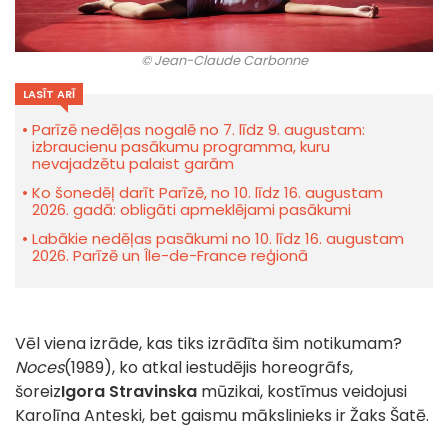
© Jean-Claude Carbonne
LASĪT ARĪ
Parīzē nedēļas nogalē no 7. līdz 9. augustam:
izbraucienu pasākumu programma, kuru
nevajadzētu palaist garām
Ko šonedēļ darīt Parīzē, no 10. līdz 16. augustam
2026. gadā: obligāti apmeklējami pasākumi
Labākie nedēļas pasākumi no 10. līdz 16. augustam
2026. Parīzē un Île-de-France reģionā
Vēl viena izrāde, kas tiks izrādīta šim notikumam?
Noces
(1989), ko atkal iestudējis horeogrāfs,
šoreiz
Igora Stravinska
mūzikai, kostīmus veidojusi
Karolīna Anteski, bet gaismu mākslinieks ir Žaks Šatē.