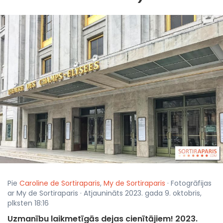
Pie
Caroline de Sortiraparis
,
My de Sortiraparis
· Fotogrāfijas
ar My de Sortiraparis · Atjaunināts 2023. gada 9. oktobris,
plksten 18:16
Uzmanību laikmetīgās dejas cienītājiem! 2023.