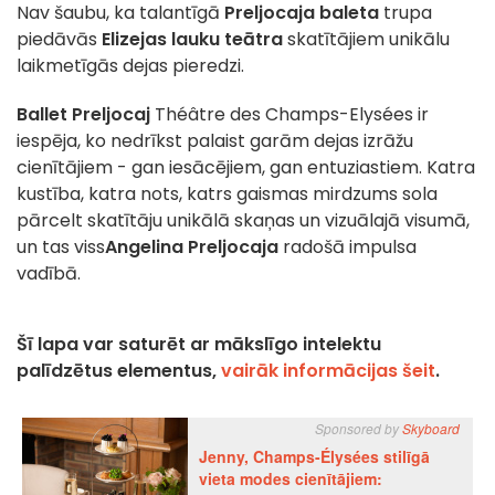
Nav šaubu, ka talantīgā
Preljocaja baleta
trupa
piedāvās
Elizejas lauku teātra
skatītājiem unikālu
laikmetīgās dejas pieredzi.
Ballet Preljocaj
Théâtre des Champs-Elysées ir
iespēja, ko nedrīkst palaist garām dejas izrāžu
cienītājiem - gan iesācējiem, gan entuziastiem. Katra
kustība, katra nots, katrs gaismas mirdzums sola
pārcelt skatītāju unikālā skaņas un vizuālajā visumā,
un tas viss
Angelina Preljocaja
radošā impulsa
vadībā.
Šī lapa var saturēt ar mākslīgo intelektu
palīdzētus elementus,
vairāk informācijas šeit
.