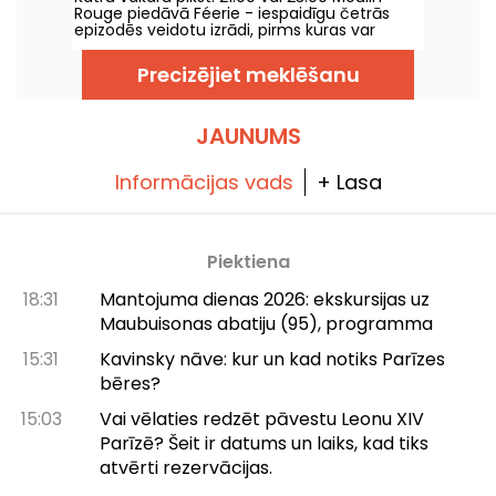
Rouge piedāvā Féerie - iespaidīgu četrās
epizodēs veidotu izrādi, pirms kuras var
ieturēt vai neieturēt šefpavāra veidotas
vakariņas.
Precizējiet meklēšanu
JAUNUMS
Informācijas vads
+ Lasa
Piektiena
18:31
Mantojuma dienas 2026: ekskursijas uz
Maubuisonas abatiju (95), programma
15:31
Kavinsky nāve: kur un kad notiks Parīzes
bēres?
15:03
Vai vēlaties redzēt pāvestu Leonu XIV
Parīzē? Šeit ir datums un laiks, kad tiks
atvērti rezervācijas.