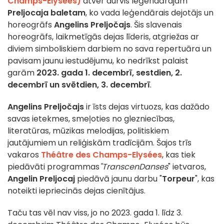
Champs-Elysées)
atver durvis leģendārajam
Preljocaja baletam
, ko vada leģendārais dejotājs un
horeogrāfs
Angelins Preljočajs
. Šis slavenais
horeogrāfs, laikmetīgās dejas līderis, atgriežas ar
diviem simboliskiem darbiem no sava repertuāra un
pavisam jaunu iestudējumu, ko nedrīkst palaist
garām
2023. gada 1. decembrī, sestdien, 2.
decembrī un svētdien, 3. decembrī
.
Angelins Preljočajs
ir īsts dejas virtuozs, kas dažādo
savas ietekmes, smeļoties no glezniecības,
literatūras, mūzikas melodijas, politiskiem
jautājumiem un reliģiskām tradīcijām. Šajos trīs
vakaros
Théâtre des Champs-Elysées
, kas tiek
piedāvāti programmas
"TranscenDanses
" ietvaros,
Angelin Preljocaj
piedāvā jaunu darbu "
Torpeur
", kas
noteikti iepriecinās dejas cienītājus.
Taču tas vēl nav viss, jo no 2023. gada 1. līdz 3.