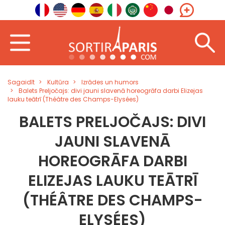
Sagaidīt
Kultūra
Izrādes un humors
Balets Preljočajs: divi jauni slavenā horeogrāfa darbi Elizejas
lauku teātrī (Théâtre des Champs-Elysées)
BALETS PRELJOČAJS: DIVI
JAUNI SLAVENĀ
HOREOGRĀFA DARBI
ELIZEJAS LAUKU TEĀTRĪ
(THÉÂTRE DES CHAMPS-
ELYSÉES)