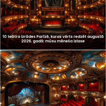
10 teātra izrādes Parīzē, kuras vērts redzēt augustā
2026. gadā: mūsu mēneša izlase