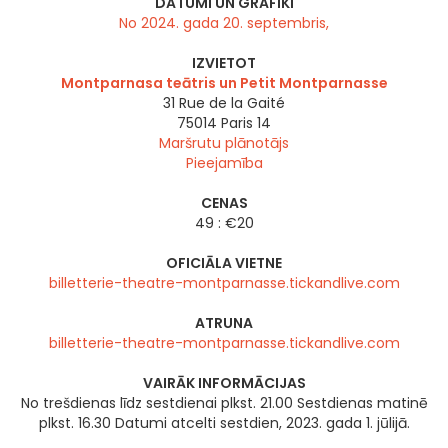
DATUMI UN GRAFIKI
No 2024. gada 20. septembris,
IZVIETOT
Montparnasa teātris un Petit Montparnasse
31 Rue de la Gaité
75014
Paris 14
Maršrutu plānotājs
Pieejamība
CENAS
49 : €20
OFICIĀLA VIETNE
billetterie-theatre-montparnasse.tickandlive.com
ATRUNA
billetterie-theatre-montparnasse.tickandlive.com
VAIRĀK INFORMĀCIJAS
No trešdienas līdz sestdienai plkst. 21.00 Sestdienas matinē
plkst. 16.30 Datumi atcelti sestdien, 2023. gada 1. jūlijā.