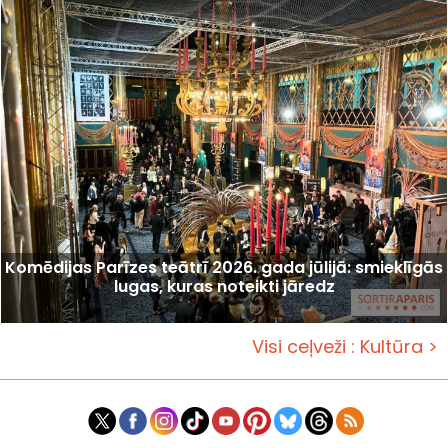
Komēdijas Parīzes teātrī 2026. gada jūlijā: smieklīgās
lugas, kuras noteikti jāredz
Visi ceļveži : Kultūra >