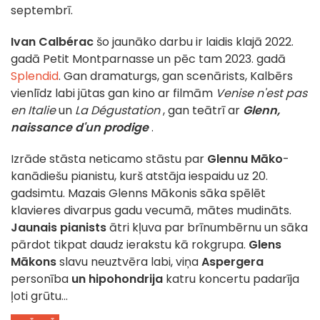
septembrī.
Ivan Calbérac
šo jaunāko darbu ir laidis klajā 2022.
gadā Petit Montparnasse un pēc tam 2023. gadā
Splendid
. Gan dramaturgs, gan scenārists, Kalbērs
vienlīdz labi jūtas gan kino ar filmām
Venise n'est pas
en Italie
un
La Dégustation
, gan teātrī ar
Glenn,
naissance d'un prodige
.
Izrāde stāsta neticamo stāstu par
Glennu Māko
-
kanādiešu pianistu, kurš atstāja iespaidu uz 20.
gadsimtu. Mazais Glenns Mākonis sāka spēlēt
klavieres divarpus gadu vecumā, mātes mudināts.
Jaunais pianists
ātri kļuva par brīnumbērnu un sāka
pārdot tikpat daudz ierakstu kā rokgrupa.
Glens
Mākons
slavu neuztvēra labi, viņa
Aspergera
personība
un hipohondrija
katru koncertu padarīja
ļoti grūtu...