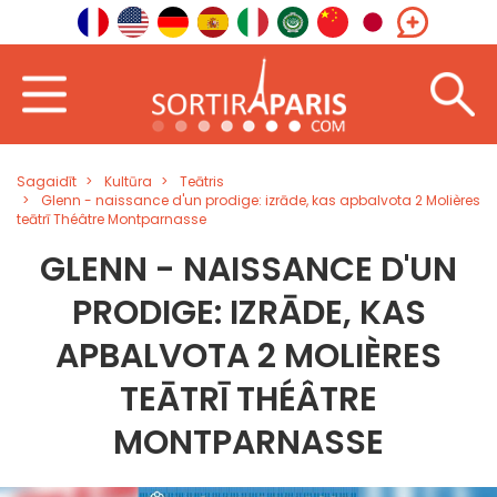
Sagaidīt
Kultūra
Teātris
Glenn - naissance d'un prodige: izrāde, kas apbalvota 2 Molières
teātrī Théâtre Montparnasse
GLENN - NAISSANCE D'UN
PRODIGE: IZRĀDE, KAS
APBALVOTA 2 MOLIÈRES
TEĀTRĪ THÉÂTRE
MONTPARNASSE