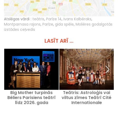
Atslēgas vārdi :
teātris
,
Parīze 14
,
Ivans Kalbēraks
,
Montparnasa rajons
,
Parīze
,
gida spēle
,
Molières godalgotās
izstādes ceļvedis
LASĪT ARĪ ...
Big Mother turpinās
Teātris: Astroloģis vai
Béliers Parisiens teātrī
viltus zīmes Teātrī Cité
līdz 2026. gada
Internationale
augustam