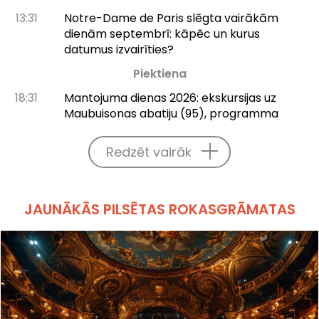
13:31
Notre-Dame de Paris slēgta vairākām
dienām septembrī: kāpēc un kurus
datumus izvairīties?
Piektiena
18:31
Mantojuma dienas 2026: ekskursijas uz
Maubuisonas abatiju (95), programma
Redzēt vairāk
JAUNĀKĀS PILSĒTAS ROKASGRĀMATAS