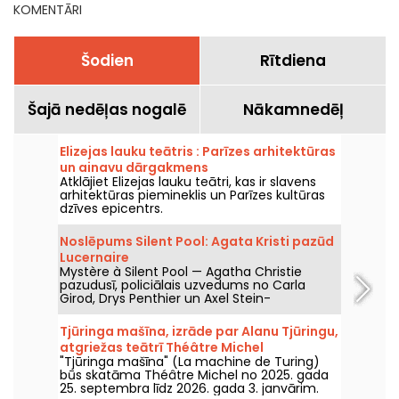
KOMENTĀRI
Šodien
Rītdiena
Šajā nedēļas nogalē
Nākamnedēļ
Elizejas lauku teātris : Parīzes arhitektūras
un ainavu dārgakmens
Atklājiet Elizejas lauku teātri, kas ir slavens
arhitektūras piemineklis un Parīzes kultūras
dzīves epicentrs.
Noslēpums Silent Pool: Agata Kristi pazūd
Lucernaire
Mystère à Silent Pool — Agatha Christie
pazudusī, policiālais uzvedums no Carla
Girod, Drys Penthier un Axel Stein-
Kurdzielewicz, tiek demonstrēts Lucernari
teātrī Parīzē ar Ballons Rouges Kompāniju no
Tjūringa mašīna, izrāde par Alanu Tjūringu,
2026. gada 10. jūnija līdz 23. augusta. Izrāde
atgriežas teātrī Théâtre Michel
atgriežas pie patiesās 1926. gada Agatha
"Tjūringa mašīna" (La machine de Turing)
Christie pazušanas, sajaucot izmeklēšanu,
būs skatāma Théâtre Michel no 2025. gada
traucējošas atmiņas un teātra fikciju.
25. septembra līdz 2026. gada 3. janvārim.