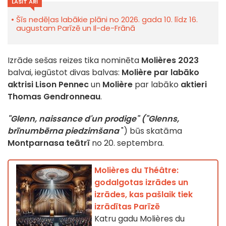
LASĪT ARĪ
Šīs nedēļas labākie plāni no 2026. gada 10. līdz 16.
augustam Parīzē un Il-de-Frānā
Izrāde sešas reizes tika nominēta
Molières 2023
balvai, iegūstot divas balvas:
Molière par labāko
aktrisi
Lison Pennec
un
Molière
par labāko
aktieri
Thomas Gendronneau
.
"Glenn, naissance d'un prodige" ("Glenns,
brīnumbērna piedzimšana
") būs skatāma
Montparnasa teātrī
no 20. septembra.
Molières du Théâtre:
godalgotas izrādes un
izrādes, kas pašlaik tiek
izrādītas Parīzē
Katru gadu Molières du