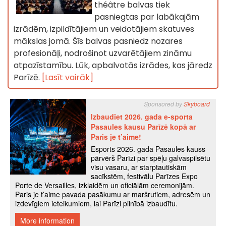
théâtre balvas tiek
pasniegtas par labākajām
izrādēm, izpildītājiem un veidotājiem skatuves
mākslas jomā. Šīs balvas pasniedz nozares
profesionāļi, nodrošinot uzvarētājiem zināmu
atpazīstamību. Lūk, apbalvotās izrādes, kas jāredz
Parīzē.
[Lasīt vairāk]