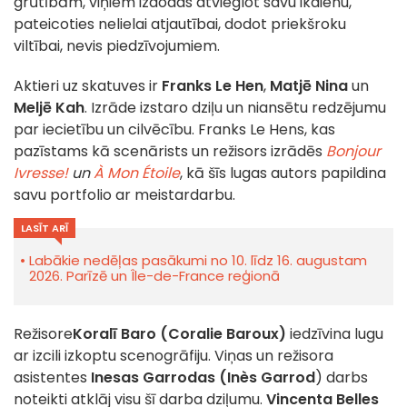
grūtībām, viņiem izdodas atvieglot savu ikdienu,
pateicoties nelielai atjautībai, dodot priekšroku
viltībai, nevis piedzīvojumiem.
Aktieri uz skatuves ir
Franks Le Hen
,
Matjē Nina
un
Meljē Kah
. Izrāde izstaro dziļu un niansētu redzējumu
par iecietību un cilvēcību. Franks Le Hens, kas
pazīstams kā scenārists un režisors izrādēs
Bonjour
Ivresse!
un
À Mon Étoile
, kā šīs lugas autors papildina
savu portfolio ar meistardarbu.
LASĪT ARĪ
Labākie nedēļas pasākumi no 10. līdz 16. augustam
2026. Parīzē un Île-de-France reģionā
Režisore
Koralī Baro (Coralie Baroux)
iedzīvina lugu
ar izcili izkoptu scenogrāfiju. Viņas un režisora
asistentes
Inesas Garrodas (Inès Garrod
) darbs
noteikti atklāj visu šī darba dziļumu.
Vincenta Belles