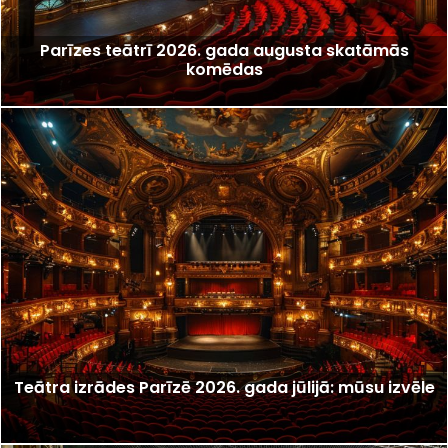
Parīzes teātrī 2026. gada augusta skatāmās
komēdas
Teātra izrādes Parīzē 2026. gada jūlijā: mūsu izvēle