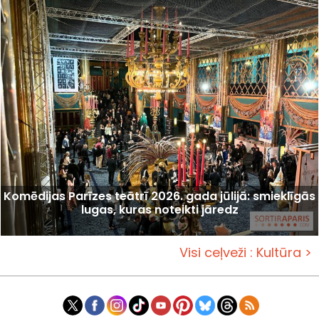
Komēdijas Parīzes teātrī 2026. gada jūlijā: smieklīgās
lugas, kuras noteikti jāredz
Visi ceļveži : Kultūra >