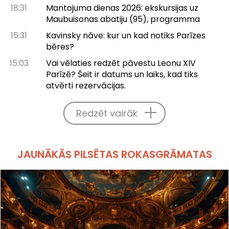
18:31
Mantojuma dienas 2026: ekskursijas uz
Maubuisonas abatiju (95), programma
15:31
Kavinsky nāve: kur un kad notiks Parīzes
bēres?
15:03
Vai vēlaties redzēt pāvestu Leonu XIV
Parīzē? Šeit ir datums un laiks, kad tiks
atvērti rezervācijas.
Redzēt vairāk
JAUNĀKĀS PILSĒTAS ROKASGRĀMATAS