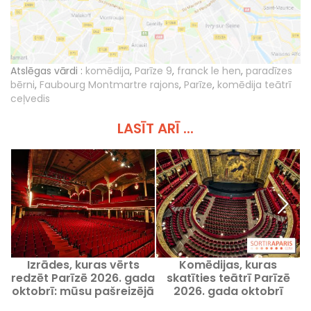
Atslēgas vārdi :
komēdija
,
Parīze 9
,
franck le hen
,
paradīzes
bērni
,
Faubourg Montmartre rajons
,
Parīze
,
komēdija teātrī
ceļvedis
LASĪT ARĪ ...
Izrādes, kuras vērts
Komēdijas, kuras
redzēt Parīzē 2026. gada
skatīties teātrī Parīzē
oktobrī: mūsu pašreizējā
2026. gada oktobrī
izrāžu izlase