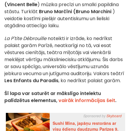
(Vincent Belle
) mūzika precīzi un smalki papildina
stāstu. Turklāt
Bruno Marčīni (Bruno Marchini
)
veidotie kostīmi piešķir autentiskumu un lieliski
atgādina attiecīgo laiku.
La P'tite Débrouille
noteikti ir izrāde, ko nedrīkst
palaist garām Parīzē, neatkarīgi no tā, vai esat
vēstures cienītājs, teātra mīļotājs vai vienkārši
meklējat vērtīgu māksliniecisku atklājumu. Šis darbs
ar savu spēcīgo, universālo vēstījumu uzrunās
jebkura vecuma un jutīguma auditoriju. Vakars teātrī
Les Enfants du Paradis
, ko nedrīkst palaist garām.
Šī lapa var saturēt ar mākslīgo intelektu
palīdzētus elementus,
vairāk informācijas šeit
.