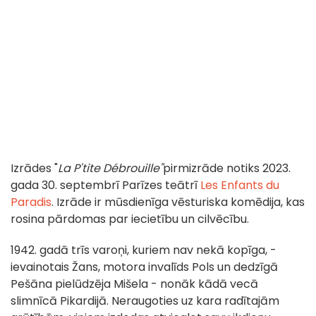
Izrādes "
La P'tite Débrouille"
pirmizrāde notiks 2023.
gada 30. septembrī Parīzes teātrī
Les Enfants du
Paradis
. Izrāde ir mūsdienīga vēsturiska komēdija, kas
rosina pārdomas par iecietību un cilvēcību.
1942. gadā trīs varoņi, kuriem nav nekā kopīga, -
ievainotais Žans, motora invalīds Pols un dedzīgā
Pešāna pielūdzēja Mišela - nonāk kādā vecā
slimnīcā Pikardijā. Neraugoties uz kara radītajām