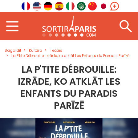
Sagaidīt
Kultūra
Teātris
La P'tite Débrouille: izrāde, ko atklāt Les Enfants du Paradis Parīzē
LA P'TITE DÉBROUILLE:
IZRĀDE, KO ATKLĀT LES
ENFANTS DU PARADIS
PARĪZĒ