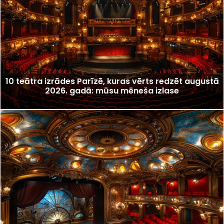
10 teātra izrādes Parīzē, kuras vērts redzēt augustā
2026. gadā: mūsu mēneša izlase