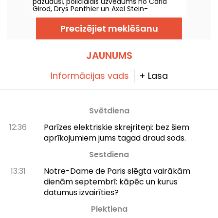
pazudusī, policiālais uzvedums no Carla
Girod, Drys Penthier un Axel Stein-
Kurdzielewicz, tiek demonstrēts Lucernari
teātrī Parīzē ar Ballons Rouges Kompāniju no
Precizējiet meklēšanu
2026. gada 10. jūnija līdz 23. augusta. Izrāde
atgriežas pie patiesās 1926. gada Agatha
Christie pazušanas, sajaucot izmeklēšanu,
traucējošas atmiņas un teātra fikciju.
JAUNUMS
Informācijas vads
+ Lasa
Svētdiena
12:36
Parīzes elektriskie skrejriteņi: bez šiem
aprīkojumiem jums tagad draud sods.
Sestdiena
13:31
Notre-Dame de Paris slēgta vairākām
dienām septembrī: kāpēc un kurus
datumus izvairīties?
Piektiena