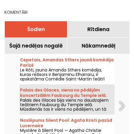
KOMENTĀRI
Šodien
Rītdiena
Šajā nedēļas nogalē
Nākamnedēļ
Cepetais, Amandas Sthers jaunā komēdija
Parīzē
Le Rôti, jauna Amanda Sthers komēdija,
kuras režisors ir Benjaminu Elharraru, ir
apskatāma Comédie Saint-Martin teātrī
Parīzē līdz 2026. gada 15. oktobrim.
Palais des Glaces, viena no pēdējām
koncertzālēm Faubourg du Temple ielā.
Palais des Glaces bija viens no daudzajiem
teātriem Faubourg du Temple ielā.
Mūsdienās tas ir viens no pēdējiem, un tā
programma ir vērsta uz komēdiju izrādēm.
Noslēpums Silent Pool: Agata Kristi pazūd
Lucernaire
Mystère à Silent Pool — Agatha Christie