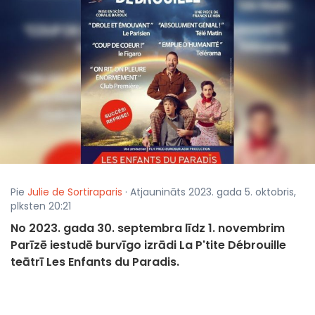
Pie
Julie de Sortiraparis
· Atjaunināts 2023. gada 5. oktobris,
plksten 20:21
No 2023. gada 30. septembra līdz 1. novembrim
Parīzē iestudē burvīgo izrādi La P'tite Débrouille
teātrī Les Enfants du Paradis.