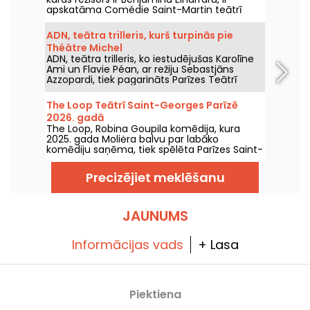
apskatāma Comédie Saint-Martin teātrī
Parīzē līdz 2026. gada 15. oktobrim.
ADN, teātra trilleris, kurš turpinās pie
Théâtre Michel
ADN, teātra trilleris, ko iestudējušas Karolīne
Ami un Flavie Péan, ar režiju Sebastjāns
Azzopardi, tiek pagarināts Parīzes Teātrī
Michel līdz 2026. gada 31. decembrim. Mūsu
apskats.
The Loop Teātrī Saint-Georges Parīzē
2026. gadā
The Loop, Robina Goupila komēdija, kura
2025. gada Moliėra balvu par labāko
komēdiju saņēma, tiek spēlēta Parīzes Saint-
Georges teātrī līdz 2026. gada 15.
novembrim.
Precizējiet meklēšanu
JAUNUMS
Informācijas vads
+ Lasa
Piektiena