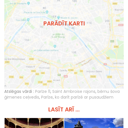
PARĀDĪT KARTI
Atslēgas vārdi :
Parīze 11
,
Saint Ambroise rajons
,
bērnu šova
ģimenes ceļvedis
,
Parīze
,
ko darīt parīzē ar pusaudžiem
LASĪT ARĪ ...