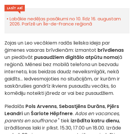
LASĪT ARĪ
Labākie nedēļas pasākumi no 10. līdz 16. augustam
2026. Parīzē un Île-de-France reģionā
Zojas un Leo vecākiem radās lieliska ideja par
ģimenes vasaras brīvdienām: izmantot
brīvdienas
un piedāvāt
pusaudžiem digitālo atpūtu noma
ļā
reģionā. Mēnesi bez mobilā telefona un bezvadu
interneta, kas beidzas daudz neveiksmīgāk, nekā
gaidīts... Iedvesmojoties no situācijām, ar kurām ir
saskārušies gandrīz ikviens pusaudžu vecāks, šo
komēdiju noteikti jāredz ar vai bez pusaudžiem.
Piedalās
Pols Arvenns
,
Sebastjēns Durāns
,
Pjērs
Leandri
un
Šarlote Hēpfnere
.
Ados en vacances,
parents en souffrance
" tiek
izrādīta katru dienu
,
izrādīšanas laiki ir plkst. 15.30, 17.00 un 18.00. Izrāde