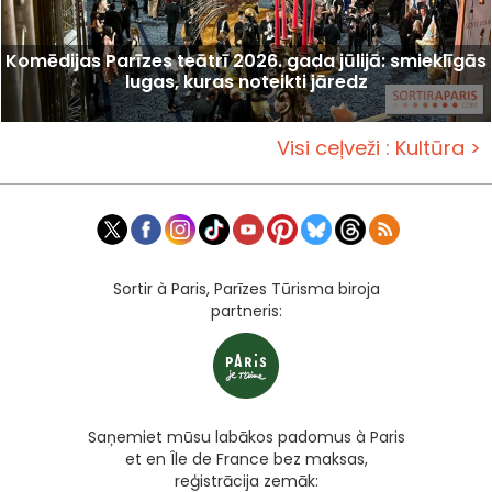
Komēdijas Parīzes teātrī 2026. gada jūlijā: smieklīgās
lugas, kuras noteikti jāredz
Visi ceļveži : Kultūra >
Sortir à Paris, Parīzes Tūrisma biroja
partneris:
Saņemiet mūsu labākos padomus à Paris
et en Île de France bez maksas,
reģistrācija zemāk: