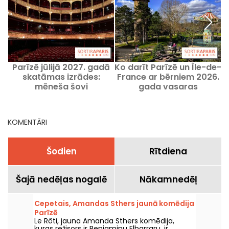
Parīzē jūlijā 2027. gadā
Ko darīt Parīzē un Île-de-
K
skatāmas izrādes:
France ar bērniem 2026.
mēneša šovi
gada vasaras
brīvdienās?
KOMENTĀRI
Šodien
Rītdiena
Šajā nedēļas nogalē
Nākamnedēļ
Cepetais, Amandas Sthers jaunā komēdija
Parīzē
Le Rôti, jauna Amanda Sthers komēdija,
kuras režisors ir Benjaminu Elharraru, ir