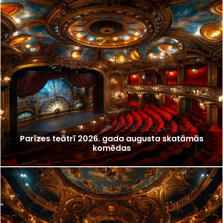
Parīzes teātrī 2026. gada augusta skatāmās
komēdas