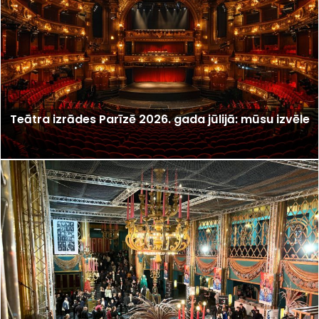
Teātra izrādes Parīzē 2026. gada jūlijā: mūsu izvēle