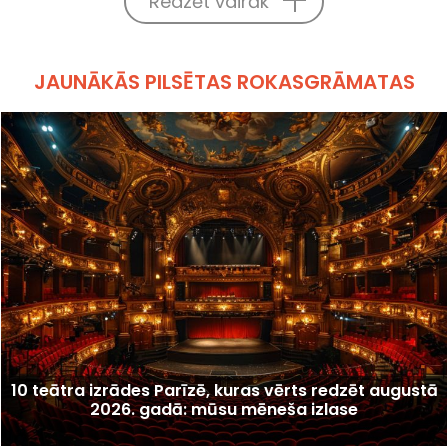
Redzēt vairāk
JAUNĀKĀS PILSĒTAS ROKASGRĀMATAS
10 teātra izrādes Parīzē, kuras vērts redzēt augustā
2026. gadā: mūsu mēneša izlase