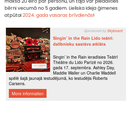
maksā 20 eiro par personu, un tajā var piedalīties
bērni vecumā no 5 gadiem. Lieliska ideja ģimenes
atpūtai
2024. gada vasaras brīvdienās
!