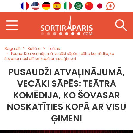
Sagaidīt
Kultūra
Teātris
Pusaudži atvaļinājumā, vecāki sāpēs: teātra komēdija, ko
šovasar noskatīties kopā ar visu ģimeni
PUSAUDŽI ATVAĻINĀJUMĀ,
VECĀKI SĀPĒS: TEĀTRA
KOMĒDIJA, KO ŠOVASAR
NOSKATĪTIES KOPĀ AR VISU
ĢIMENI