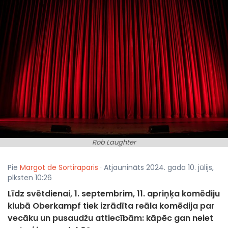
Rob Laughter
Pie
Margot de Sortiraparis
· Atjaunināts 2024. gada 10. jūlijs,
plksten 10:26
Līdz svētdienai, 1. septembrim, 11. apriņķa komēdiju
klubā Oberkampf tiek izrādīta reāla komēdija par
vecāku un pusaudžu attiecībām: kāpēc gan neiet