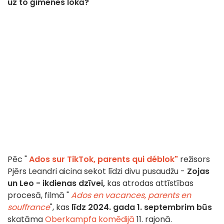
uz to ģimenes lokā?
Pēc "
Ados sur TikTok, parents qui déblok"
režisors
Pjērs Leandri aicina sekot līdzi divu pusaudžu -
Zojas
un Leo - ikdienas dzīvei,
kas atrodas attīstības
procesā, filmā "
Ados en vacances, parents en
souffrance
", kas
līdz 2024. gada 1. septembrim būs
skatāma
Oberkampfa komēdijā
11. rajonā.