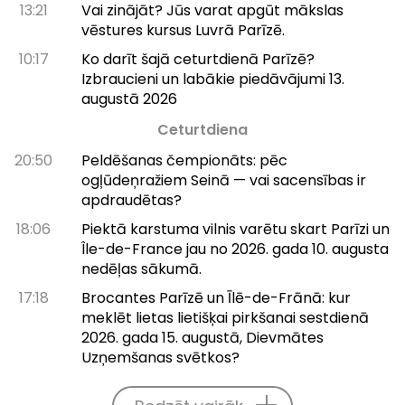
13:21
Vai zinājāt? Jūs varat apgūt mākslas
vēstures kursus Luvrā Parīzē.
10:17
Ko darīt šajā ceturtdienā Parīzē?
Izbraucieni un labākie piedāvājumi 13.
augustā 2026
Ceturtdiena
20:50
Peldēšanas čempionāts: pēc
ogļūdeņražiem Seinā — vai sacensības ir
apdraudētas?
18:06
Piektā karstuma vilnis varētu skart Parīzi un
Île-de-France jau no 2026. gada 10. augusta
nedēļas sākumā.
17:18
Brocantes Parīzē un Īlē-de-Frānā: kur
meklēt lietas lietišķai pirkšanai sestdienā
2026. gada 15. augustā, Dievmātes
Uzņemšanas svētkos?