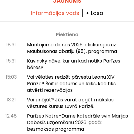
JAUNUMS
Informācijas vads
+ Lasa
Piektiena
18:31
Mantojuma dienas 2026: ekskursijas uz
Maubuisonas abatiju (95), programma
15:31
Kavinsky nāve: kur un kad notiks Parīzes
bēres?
15:03
Vai vēlaties redzēt pāvestu Leonu XIV
Parīzē? Šeit ir datums un laiks, kad tiks
atvērti rezervācijas.
13:21
Vai zinājāt? Jūs varat apgūt mākslas
vēstures kursus Luvrā Parīzē.
12:48
Parīzes Notre-Dame katedrāle svin Marijas
Debesīs uzņemšanu 2026. gadā:
bezmaksas programma