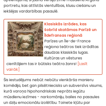
portretu, kas attīstās vientulības, klusu ciešanu un
iekšējas vardarbības pasaulē.
Klasiskās izrādes, kas
šobrīd skatāmas Parīzē un
Īldefransas reģionā
Parīzes un Île-de-France
reģiona teātros tiek izrādītas
daudzas klasiskās lugas.
Kultūras un vēstures
cienītājiem tas ir būtisks teātra žanrs!
[Lasīt
vairāk]
Šis iestudējums nebūt nebūtu vienkārša manieru
komēdija, bet gan pilsētniecisks un subversīvs visums,
kurā varoņa hipohondriskais neprāts iegūtu
mūsdienu iezīmes - narkomāniju, bailes no pasaules
un dziļu emocionālu izolētību. Toinete kļūtu par