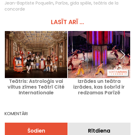
Jean-Baptiste Poquelin
,
Parīze
,
gida spēle
,
teātris de la
concorde
LASĪT ARĪ ...
Teātris: Astroloģis vai
Izrādes un teātra
P
viltus zīmes Teātrī Cité
izrādes, kas šobrīd ir
Internationale
redzamas Parīzē
KOMENTĀRI
Šodien
Rītdiena