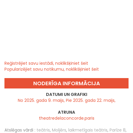
Reģistrējiet savu iestādi, noklikšķiniet šeit
Popularizējiet savu notikumu, noklikšķiniet šeit
NODERĪGA INFORMĀCIJA
DATUMI UN GRAFIKI
No 2025. gada 9. maijs, Pie 2025. gada 22. maijs,
ATRUNA
theatredelaconcorde.paris
Atslēgas vārdi :
teātris
,
Moljērs
,
laikmetīgais teātris
,
Parīze 8
,