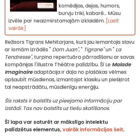
komēdijas, dejas, humors,
burvju triki, kabarē... Mūsu
izvēle par neaizmirstamajām izklaidēm.
[Lasīt
vairāk]
Režisors Tigrans Mehitarjans, kurš jau iemantojis slavu
ar lomām izrādēs "
Dom Juan"
, "
Tigrane"
un "
La
Tendresse"
, turpina repertuāra pārradīšanu ar savas
kompānijas l'Illustre Théâtre palīdzību. Šī Le
Malade
Imaginaire
adaptācija ir daļa no plašākas vēlmes
apšaubīt mūsdienas, izmantojot klasiku un piešķirot
tai neapstrādātu, mūsdienīgu enerģiju.
Šis raksts ir balstīts uz pieejamo informāciju par
izstādi. Tas nav balstīts uz tiešu skatīšanos.
Šī lapa var saturēt ar mākslīgo intelektu
palīdzētus elementus,
vairāk informācijas šeit
.