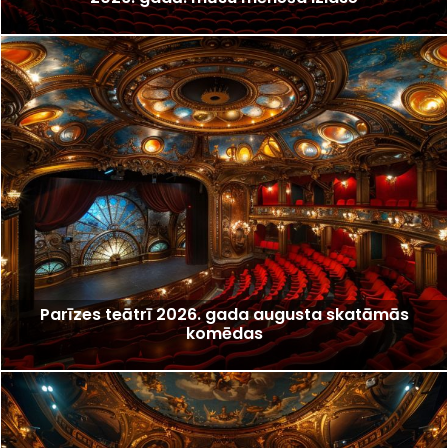
Parīzes teātrī 2026. gada augusta skatāmās
komēdas