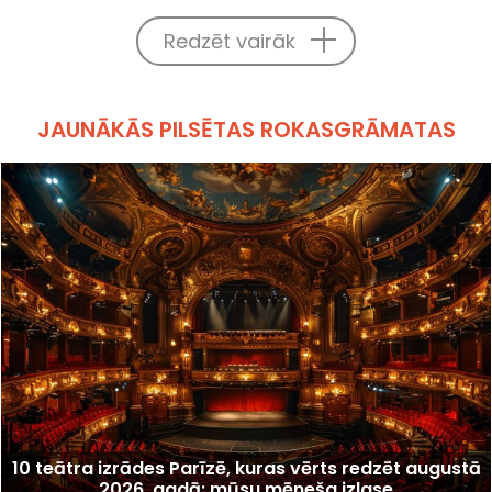
Redzēt vairāk
JAUNĀKĀS PILSĒTAS ROKASGRĀMATAS
10 teātra izrādes Parīzē, kuras vērts redzēt augustā
2026. gadā: mūsu mēneša izlase