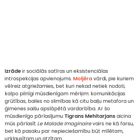
Izrāde
ir sociālās satīras un eksistenciālas
introspekcijas apvienojums.
Moljēra
vārdi, pie kuriem
vēlreiz atgriežamies, bet kuri nekad netiek nodoti,
kalpo pilnīgi mūsdienīgam mērķim: komunikācijas
grūtības, bailes no slimības kā citu baiļu metafora un
ģimenes saišu apslāpētā vardarbība. Ar šo
mūsdienīgo pārlasījumu
Tigrans Mehitarjans
aicina
mūs pārlasīt
Le Malade Imaginaire
vairs ne kā farsu,
bet kā pasaku par nepieciešamību būt mīlētam,
uzklausītam un atzītam.