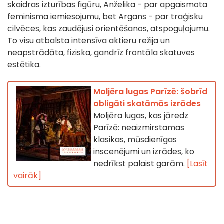
skaidras izturības figūru, Anželika - par apgaismota
feminisma iemiesojumu, bet Argans - par traģisku
cilvēces, kas zaudējusi orientēšanos, atspoguļojumu.
To visu atbalsta intensīva aktieru režija un
neapstrādāta, fiziska, gandrīz frontāla skatuves
estētika.
Moljēra lugas Parīzē: šobrīd
obligāti skatāmās izrādes
Moljēra lugas, kas jāredz
Parīzē: neaizmirstamas
klasikas, mūsdienīgas
inscenējumi un izrādes, ko
nedrīkst palaist garām.
[Lasīt
vairāk]