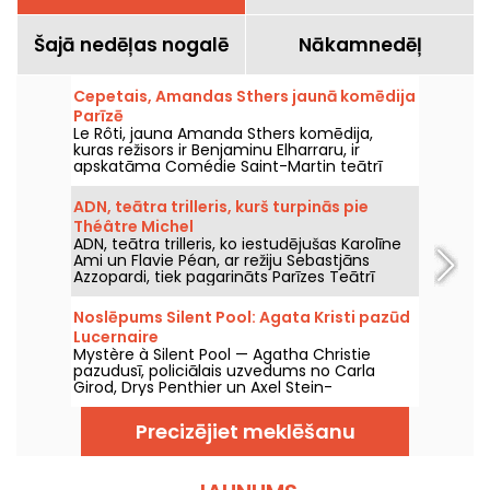
Šajā nedēļas nogalē
Nākamnedēļ
Cepetais, Amandas Sthers jaunā komēdija
Parīzē
Le Rôti, jauna Amanda Sthers komēdija,
kuras režisors ir Benjaminu Elharraru, ir
apskatāma Comédie Saint-Martin teātrī
Parīzē līdz 2026. gada 15. oktobrim.
ADN, teātra trilleris, kurš turpinās pie
Théâtre Michel
ADN, teātra trilleris, ko iestudējušas Karolīne
Ami un Flavie Péan, ar režiju Sebastjāns
Azzopardi, tiek pagarināts Parīzes Teātrī
Michel līdz 2026. gada 31. decembrim. Mūsu
apskats.
Noslēpums Silent Pool: Agata Kristi pazūd
Lucernaire
Mystère à Silent Pool — Agatha Christie
pazudusī, policiālais uzvedums no Carla
Girod, Drys Penthier un Axel Stein-
Kurdzielewicz, tiek demonstrēts Lucernari
teātrī Parīzē ar Ballons Rouges Kompāniju no
Precizējiet meklēšanu
2026. gada 10. jūnija līdz 23. augusta. Izrāde
atgriežas pie patiesās 1926. gada Agatha
Christie pazušanas, sajaucot izmeklēšanu,
traucējošas atmiņas un teātra fikciju.