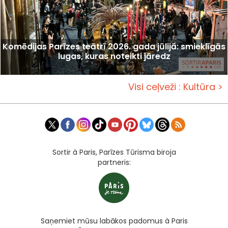
Komēdijas Parīzes teātrī 2026. gada jūlijā: smieklīgās
lugas, kuras noteikti jāredz
Visi ceļveži : Kultūra >
Sortir à Paris, Parīzes Tūrisma biroja
partneris:
Saņemiet mūsu labākos padomus à Paris