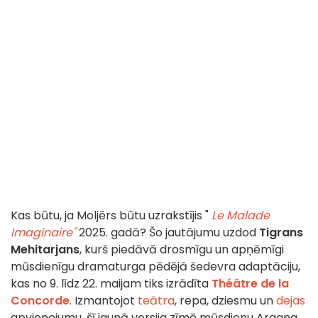
Kas būtu, ja Moljērs būtu uzrakstījis "
Le Malade
Imaginaire"
2025. gadā? Šo jautājumu uzdod
Tigrans
Mehitarjans
, kurš piedāvā drosmīgu un apņēmīgi
mūsdienīgu dramaturga pēdējā šedevra adaptāciju,
kas no 9. līdz 22. maijam tiks izrādīta
Théâtre de la
Concorde
. Izmantojot
teātra
, repa, dziesmu un
dejas
apvienojumu, šī jaunā versija zīmē mūsdienu Argana