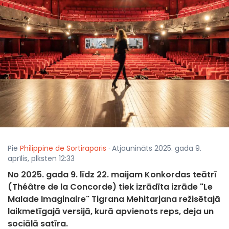
Pie
Philippine de Sortiraparis
· Atjaunināts 2025. gada 9.
aprīlis, plksten 12:33
No 2025. gada 9. līdz 22. maijam Konkordas teātrī
(Théâtre de la Concorde) tiek izrādīta izrāde "Le
Malade Imaginaire" Tigrana Mehitarjana režisētajā
laikmetīgajā versijā, kurā apvienots reps, deja un
sociālā satīra.