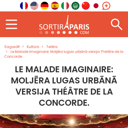
Sagaidīt
Kultūra
Teātris
Le Malade Imaginaire: Moljēra lugas urbānā versija Théâtre de la
Concorde.
LE MALADE IMAGINAIRE:
MOLJĒRA LUGAS URBĀNĀ
VERSIJA THÉÂTRE DE LA
CONCORDE.