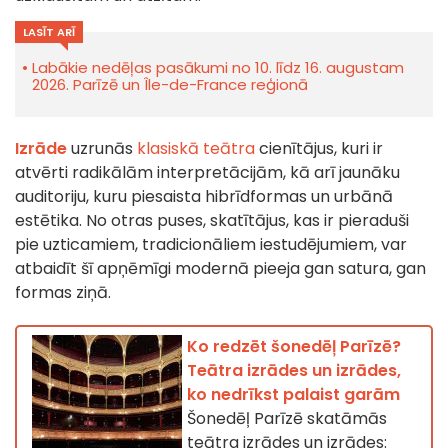
LASĪT ARĪ
Labākie nedēļas pasākumi no 10. līdz 16. augustam
2026. Parīzē un Île-de-France reģionā
Izrāde
uzrunās
klasiskā teātra
cienītājus, kuri ir
atvērti radikālām interpretācijām, kā arī jaunāku
auditoriju, kuru piesaista hibrīdformas un urbānā
estētika. No otras puses, skatītājus, kas ir pieraduši
pie uzticamiem, tradicionāliem iestudējumiem, var
atbaidīt šī apņēmīgi modernā pieeja gan satura, gan
formas ziņā.
Ko redzēt šonedēļ Parīzē?
Teātra izrādes un izrādes,
ko nedrīkst palaist garām
Šonedēļ Parīzē skatāmās
teātra izrādes un izrādes: