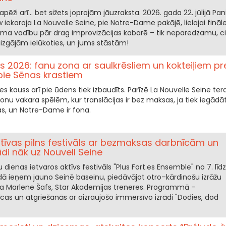
pēži arī… bet sižets joprojām jāuzraksta. 2026. gada 22. jūlijā Pan
iekaroja La Nouvelle Seine, pie Notre-Dame pakājē, lielajai fināle
ņēma vadību pār drag improvizācijas kabarē – tik neparedzamu, ci
aizgājām ielūkoties, un jums stāstām!
 2026: fanu zona ar saulkrēsliem un kokteiļiem pr
ie Sēnas krastiem
s kauss arī pie ūdens tiek izbaudīts. Parīzē La Nouvelle Seine tera
onu vakara spēlēm, kur translācijas ir bez maksas, ja tiek iegādāt
as, un Notre-Dame ir fona.
iatīvas pilns festivāls ar bezmaksas darbnīcām un
di nāk uz Nouvell Seine
ienas ietvaros aktīvs festivāls "Plus Fort.es Ensemble" no 7. līdz 
 ieņem jauno Seinē baseinu, piedāvājot otro–kārdinošu izrāžu
sta Marlene Šafs, Star Akademijas treneres. Programmā –
as un atgriešanās ar aizraujošo immersīvo izrādi "Dodies, dod