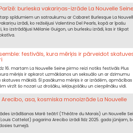
Parīzē: burleska vakariņas-izrāde La Nouvelle Sein
 starp spīdumiem un satraukumu ar Cabaret Burlesque La Nouvel
akariņu izrādi, ko režisējusi Valentina Del Pearls, kopā ar īpašu
, ko izstrādājusi Mélanie Guigon, un burlesku izrādi, kas ir tikpat
okatīva.
nsemble: festivāls, kura mērķis ir pārveidot skatuve
i
dz 16. martam La Nouvelle Seine pirmo reizi notiks festivāls Plus
 kura mērķis ir apkarot uzmākšanos un seksuālo un ar dzimumu
bu skatuves mākslā. Šī pasākuma mērķis ir ar izrādēm, apmācības
 virzīt šo nozari uz drošāku, iekļaujošāku un cieņpilnāku vidi.
: Arecibo, asa, kosmiska monoizrāde La Nouvelle
ādes izrādīšanas Marē teātrī (Théâtre du Marais) un Nouvelle Se
 (Louis Cattelat) pagarina Arecibo izrādi līdz 2025. gada jūnijam, b
osies turnejā.