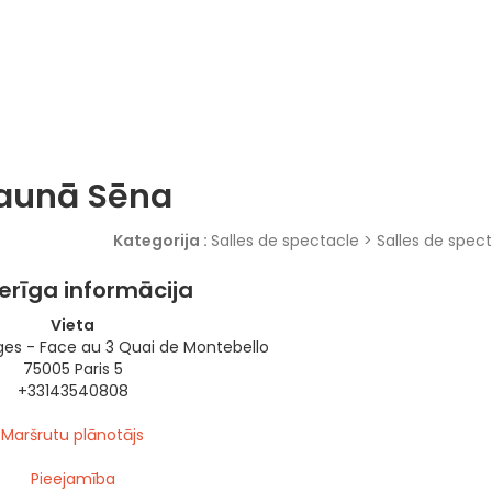
aunā Sēna
Kategorija :
Salles de spectacle > Salles de spec
erīga informācija
Vieta
ges - Face au 3 Quai de Montebello
75005 Paris 5
+33143540808
Maršrutu plānotājs
Pieejamība