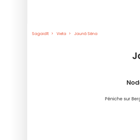
Sagaidīt
Vieta
Jaunā Sēna
J
Nod
Péniche sur Ber