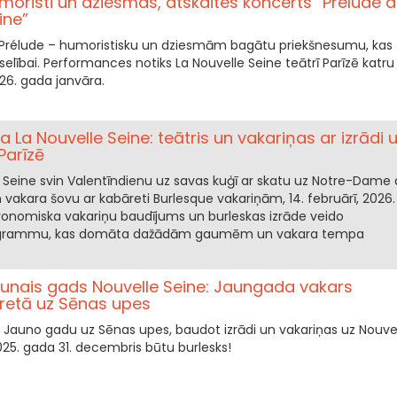
umoristi un dziesmas, atskaites koncerts “Prélude à
ine”
īs Prélude – humoristisku un dziesmām bagātu priekšnesumu, kas
eselībai. Performances notiks La Nouvelle Seine teātrī Parīzē katru
26. gada janvāra.
a La Nouvelle Seine: teātris un vakariņas ar izrādi 
Parīzē
e Seine svin Valentīndienu uz savas kuģī ar skatu uz Notre-Dame 
vakara šovu ar kabāreti Burlesque vakariņām, 14. februārī, 2026.
stronomiska vakariņu baudījums un burleskas izrāde veido
ogrammu, kas domāta dažādām gaumēm un vakara tempa
unais gads Nouvelle Seine: Jaungada vakars
retā uz Sēnas upes
a Jauno gadu uz Sēnas upes, baudot izrādi un vakariņas uz Nouve
2025. gada 31. decembris būtu burlesks!