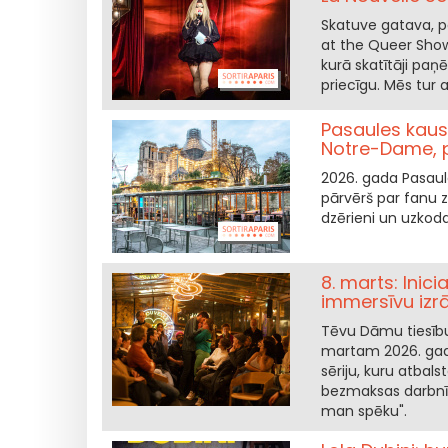
Skatuve gatava, pa
at the Queer Show 
kurā skatītāji pa
priecīgu. Mēs tur 
Pasaules kauss
Notre-Dame, p
2026. gada Pasaule
pārvērš par fanu z
dzērieni un uzkod
8. marts: Inic
immersīvu izrā
Tēvu Dāmu tiesību d
martam 2026. gadā
sēriju, kuru atbal
bezmaksas darbnīc
man spēku".