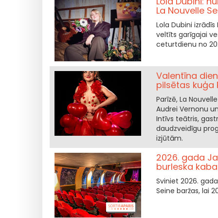
Lola Dubini: h
La Nouvelle Se
Lola Dubini izrād
veltīts garīgajai v
ceturtdienu no 20
Valentīna dien
pilsētas kuģa 
Parīzē, La Nouvell
Audrei Vernonu un 
Intīvs teātris, ga
daudzveidīgu pr
izjūtām.
2026. gada Ja
burleska kaba
Sviniet 2026. gad
Seine baržas, lai 