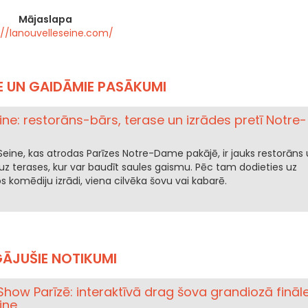
Mājaslapa
://lanouvelleseine.com/
E UN GAIDĀMIE PASĀKUMI
ine: restorāns-bārs, terase un izrādes pretī Notre-
Seine, kas atrodas Parīzes Notre-Dame pakājē, ir jauks restorāns 
 uz terases, kur var baudīt saules gaismu. Pēc tam dodieties uz
tos komēdiju izrādi, viena cilvēka šovu vai kabarē.
ĀJUŠIE NOTIKUMI
how Parīzē: interaktīvā drag šova grandiozā fināl
ine