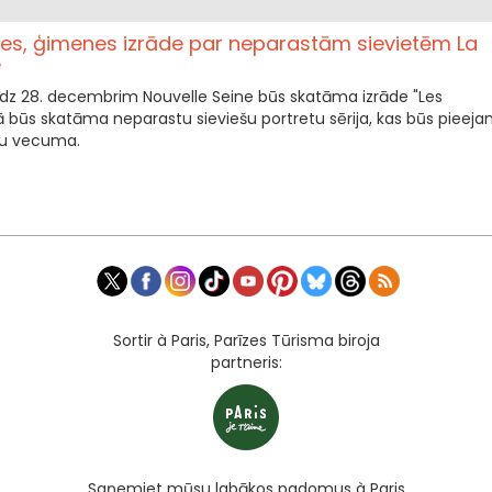
es, ģimenes izrāde par neparastām sievietēm La
e
līdz 28. decembrim Nouvelle Seine būs skatāma izrāde "Les
ā būs skatāma neparastu sieviešu portretu sērija, kas būs pieej
du vecuma.
Sortir à Paris, Parīzes Tūrisma biroja
partneris:
Saņemiet mūsu labākos padomus à Paris