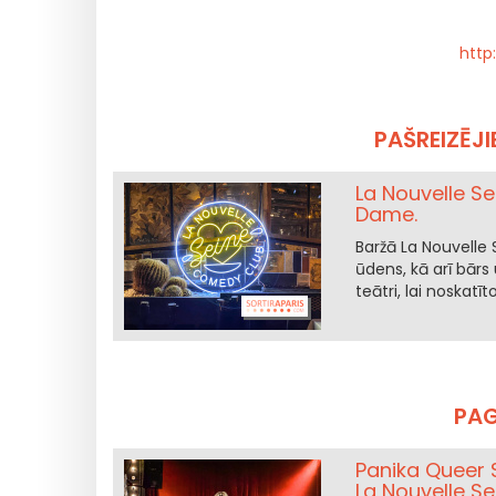
http
PAŠREIZĒJI
La Nouvelle Se
Dame.
Baržā La Nouvelle 
ūdens, kā arī bārs
teātri, lai noskatī
PAG
Panika Queer S
La Nouvelle Se