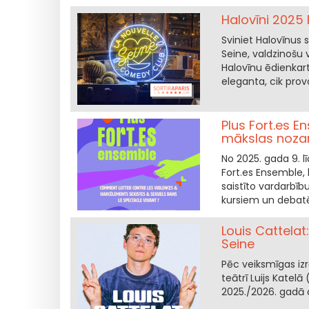
Halovīni 2025 
Sviniet Halovīnus
Seine, valdzinošu v
Halovīnu ēdienkarti
eleganta, cik prov
Plus Fort.es E
mākslas nozar
No 2025. gada 9. lī
Fort.es Ensemble,
saistīto vardarbī
kursiem un debatēm
Louis Cattelat
Seine
Pēc veiksmīgas izr
teātrī Luijs Katelā
2025./2026. gadā d