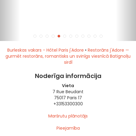
Burleskas vakars - Hôtel Paris j'Adore
•
Restorāns j'Adore —
gurmēt restorāns, romantisks un svinīgs viesnīcā Batignolļu
sirdī
Noderīga informācija
Vieta
7 Rue Beudant
75017 Paris 17
+33153300300
Maršrutu plānotājs
Pieejamība