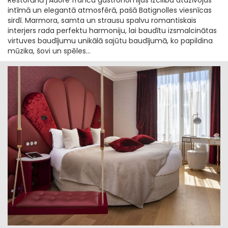
intīmā un elegantā atmosfērā, pašā Batignolles viesnīcas
sirdī. Marmora, samta un strausu spalvu romantiskais
interjers rada perfektu harmoniju, lai baudītu izsmalcinātas
virtuves baudījumu unikālā sajūtu baudījumā, ko papildina
mūzika, šovi un spēles...