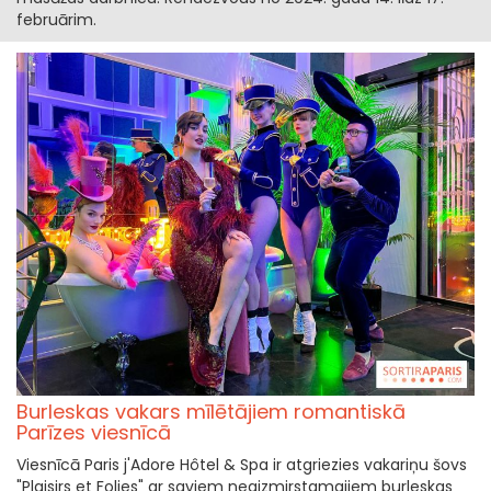
februārim.
Burleskas vakars mīlētājiem romantiskā
Parīzes viesnīcā
Viesnīcā Paris j'Adore Hôtel & Spa ir atgriezies vakariņu šovs
"Plaisirs et Folies" ar saviem neaizmirstamajiem burleskas