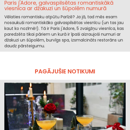
Paris j'Adore, galvaspilsētas romantiskākā
viesnīca ar džakuzi un šūpolēm numurā
Vēlaties romantisku atpūtu Parīzē? Ja jā, tad mēs esam
nosaukuši romantiskāko galvaspilsētas viesnīcu (un tas jau
kaut ko nozīmē!). Tā ir Paris j'Adore, 5 zvaigžņu viesnīca, kas
paredzēta tikai pāriem un kurā ir īpaši aizraujoši numuri ar
džakuzi un šūpolēm, burvīgs spa, izsmalcināts restorāns un
daudz pārsteigumu.
PAGĀJUŠIE NOTIKUMI