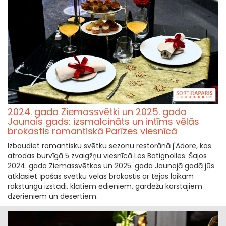
2024. gada Ziemassvētki un 2025. gada
Jaunais gads: izsmalcināts un intīms vēlās
brokastis romantiskā Parīzes viesnīcā
Izbaudiet romantisku svētku sezonu restorānā j'Adore, kas
atrodas burvīgā 5 zvaigžņu viesnīcā Les Batignolles. Šajos
2024. gada Ziemassvētkos un 2025. gada Jaunajā gadā jūs
atklāsiet īpašas svētku vēlās brokastis ar tējas laikam
raksturīgu izstādi, klātiem ēdieniem, gardēžu karstajiem
dzērieniem un desertiem.