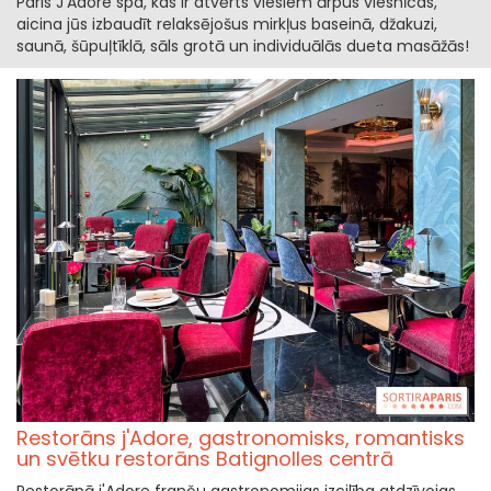
Paris J'Adore spa, kas ir atvērts viesiem ārpus viesnīcas,
aicina jūs izbaudīt relaksējošus mirkļus baseinā, džakuzi,
saunā, šūpuļtīklā, sāls grotā un individuālās dueta masāžās!
Restorāns j'Adore, gastronomisks, romantisks
un svētku restorāns Batignolles centrā
Restorānā j'Adore franču gastronomijas izcilība atdzīvojas