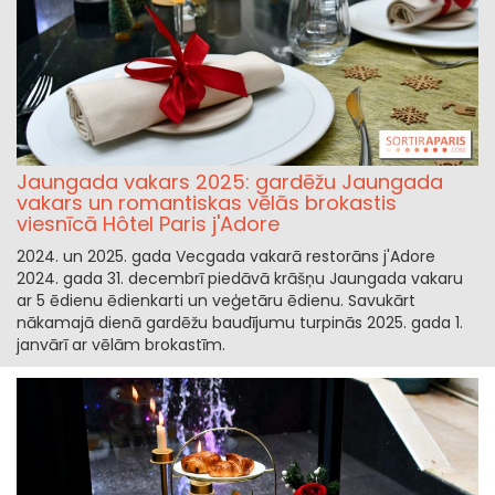
Jaungada vakars 2025: gardēžu Jaungada
vakars un romantiskas vēlās brokastis
viesnīcā Hôtel Paris j'Adore
2024. un 2025. gada Vecgada vakarā restorāns j'Adore
2024. gada 31. decembrī piedāvā krāšņu Jaungada vakaru
ar 5 ēdienu ēdienkarti un veģetāru ēdienu. Savukārt
nākamajā dienā gardēžu baudījumu turpinās 2025. gada 1.
janvārī ar vēlām brokastīm.