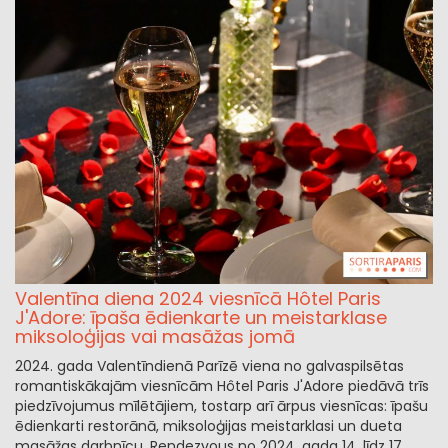
Valentīna diena 2024 viesnīcā Hôtel Paris
J'Adore: īpaša ēdienkarte un meistarklase
miksoloģijas vai masāžas jomā
2024. gada Valentīndienā Parīzē viena no galvaspilsētas
romantiskākajām viesnīcām Hôtel Paris J'Adore piedāvā trīs
piedzīvojumus mīlētājiem, tostarp arī ārpus viesnīcas: īpašu
ēdienkarti restorānā, miksoloģijas meistarklasi un dueta
masāžas darbnīcu. Rendezvous no 2024. gada 14. līdz 17.