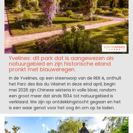
Yvelines: dit park dat is aangewezen als
natuurgebied en zijn historische eiland
pronkt met blauweregen.
In de Yvelines, op een steenworp van de RER A, onthult
het Parc des Ibis du Vésinet in deze eind april, begin
mei 2026 zijn Chinese wisteria in volle bloei, rondom
een groot meer dat sinds 1934 tot natuurgebied is
verklaard. We zijn op ontdekkingstocht gegaan en het
is een waar genot voor het oog én om op te laden.