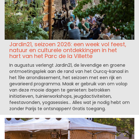
Jardin21, seizoen 2026: een week vol feest,
natuur en culturele ontdekkingen in het
hart van het Parc de la Villette
In augustus verlengt Jardin21, de levendige en groene
ontmoetingsplek aan de rand van het Ourcq-kanaal in
het 19e arrondissement, het seizoen met een rijk en
gevarieerd programma. Maak er gebruik van om volop
van deze mooie dagen te genieten: betrokken
initiatieven, tuinierworkshops, jeugdactiviteiten,
feestavonden, yogasessies… Alles wat je nodig hebt om
zonder Parijs te ontsnappen! Gratis toegang.