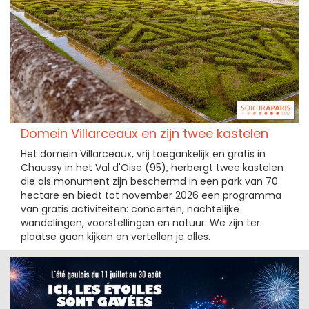
Domein Villarceaux en zijn twee kastelen
Het domein Villarceaux, vrij toegankelijk en gratis in
Chaussy in het Val d'Oise (95), herbergt twee kastelen
die als monument zijn beschermd in een park van 70
hectare en biedt tot november 2026 een programma
van gratis activiteiten: concerten, nachtelijke
wandelingen, voorstellingen en natuur. We zijn ter
plaatse gaan kijken en vertellen je alles.