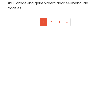
shui-omgeving geïnspireerd door eeuwenoude
tradities.
1
2
3
»