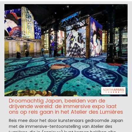
Droomachtig Japan, beelden van de
drijvende wereld: de immersive expo laat
ons op reis gaan in het Atelier des Lumières
Reis mee door het door kunstenaars gedroomde Japan
met de immersive-tentoonstelling van Atelier des