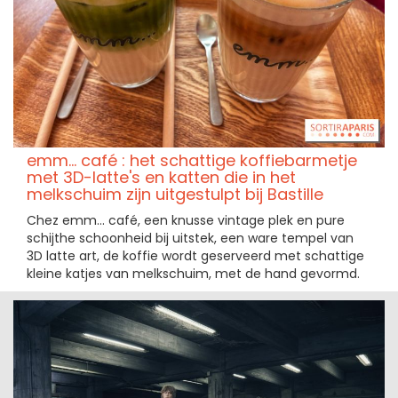
emm… café : het schattige koffiebarmetje
met 3D-latte's en katten die in het
melkschuim zijn uitgestulpt bij Bastille
Chez emm… café, een knusse vintage plek en pure
schijthe schoonheid bij uitstek, een ware tempel van
3D latte art, de koffie wordt geserveerd met schattige
kleine katjes van melkschuim, met de hand gevormd.