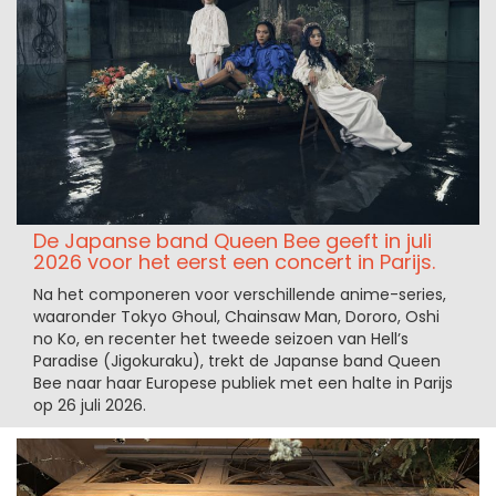
De Japanse band Queen Bee geeft in juli
2026 voor het eerst een concert in Parijs.
Na het componeren voor verschillende anime-series,
waaronder Tokyo Ghoul, Chainsaw Man, Dororo, Oshi
no Ko, en recenter het tweede seizoen van Hell’s
Paradise (Jigokuraku), trekt de Japanse band Queen
Bee naar haar Europese publiek met een halte in Parijs
op 26 juli 2026.