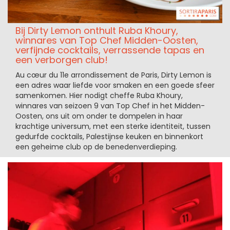
Bij Dirty Lemon onthult Ruba Khoury,
winnares van Top Chef Midden-Oosten,
verfijnde cocktails, verrassende tapas en
een verborgen club!
Au cœur du 11e arrondissement de Paris, Dirty Lemon is
een adres waar liefde voor smaken en een goede sfeer
samenkomen. Hier nodigt cheffe Ruba Khoury,
winnares van seizoen 9 van Top Chef in het Midden-
Oosten, ons uit om onder te dompelen in haar
krachtige universum, met een sterke identiteit, tussen
gedurfde cocktails, Palestijnse keuken en binnenkort
een geheime club op de benedenverdieping.