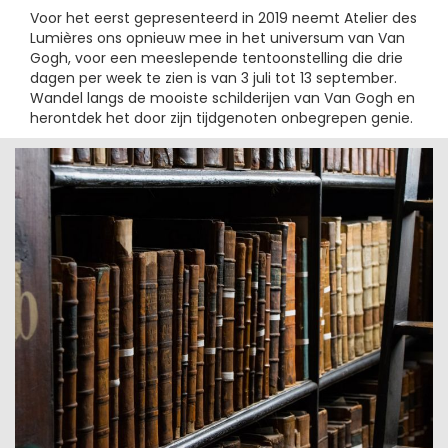
Voor het eerst gepresenteerd in 2019 neemt Atelier des
Lumières ons opnieuw mee in het universum van Van
Gogh, voor een meeslepende tentoonstelling die drie
dagen per week te zien is van 3 juli tot 13 september.
Wandel langs de mooiste schilderijen van Van Gogh en
herontdek het door zijn tijdgenoten onbegrepen genie.