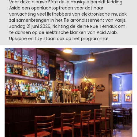
Voor deze nieuwe Fête de la musique bereidt Kidding
Aside een openluchtoptreden voor dat naar
verwachting veel liefhebbers van elektronische muziek
zal samenbrengen in het 11e arrondissement van Parijs.
Zondag 21 juni 2026, richting de kleine Rue Ternaux om
te dansen op de elektrische klanken van Acid Arab.
Upsilone en Lizy staan ook op het programma!