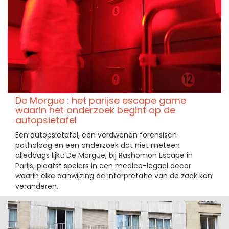
De Morgue : het parijse escape game
waarin het onderzoek begint op de
autopsietafel
Een autopsietafel, een verdwenen forensisch
patholoog en een onderzoek dat niet meteen
alledaags lijkt: De Morgue, bij Rashomon Escape in
Parijs, plaatst spelers in een medico-legaal decor
waarin elke aanwijzing de interpretatie van de zaak kan
veranderen.